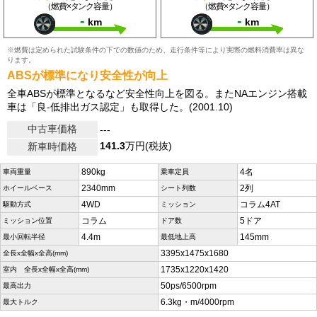
（燃費×タンク容量）
（燃費×タンク容量）
-
-
km
km
※燃費は定められた試験条件の下での数値のため、走行条件等により実際の燃料消費率は異な
ります。
ABSが標準になり安全性が向上
全車ABSが標準となるなど安全性向上を図る。またNAエンジン搭載
車は「良-低排出ガス認定」も取得した。(2001.10)
中古車価格
---
141.3
万円(税抜)
新車時価格
890kg
4名
車両重量
乗車定員
2340mm
2列
ホイールベース
シート列数
4WD
コラム4AT
駆動方式
ミッション
コラム
5ドア
ミッション位置
ドア数
4.4m
145mm
最小回転半径
最低地上高
3395x1475x1680
全長x全幅x全高(mm)
1735x1220x1420
室内 全長x全幅x全高(mm)
50ps/6500rpm
最高出力
6.3kg・m/4000rpm
最大トルク