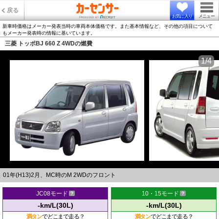
戻る
お気に入り
メニュー
新車時価格はメーカー発表当時の車両本体価格です。また基本情報など、その他の項目について
もメーカー発表時の情報に基いています。
三菱 トッポBJ 660 Z 4WDの燃費
1/4
01年(H13)2月、MC時のM 2WDのフロント
JC08モード
10・15モード
-km/L(30L)
-km/L(30L)
満タン
でどこまで走る？
満タン
でどこまで走る？