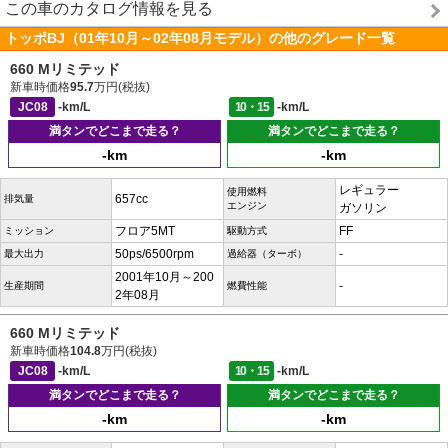
この車のカタログ情報を見る
トッポBJ（01年10月～02年08月モデル）の他のグレード一覧
660 Mリミテッド
新車時価格
95.7
万円(税抜)
JC08
-km/L
10・15
-km/L
満タンでどこまで走る？
満タンでどこまで走る？
-km
-km
レギュラー
使用燃料
657cc
排気量
エンジン
ガソリン
フロア5MT
FF
ミッション
駆動方式
50ps/6500rpm
-
最大出力
過給器（ターボ）
2001年10月～200
-
生産期間
燃費性能
2年08月
660 Mリミテッド
新車時価格
104.8
万円(税抜)
JC08
-km/L
10・15
-km/L
満タンでどこまで走る？
満タンでどこまで走る？
-km
-km