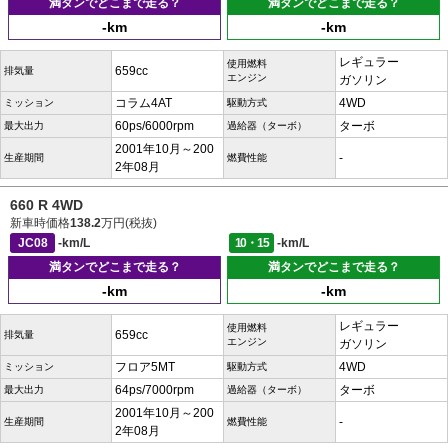
満タンでどこまで走る？
満タンでどこまで走る？
-km
-km
レギュラー
使用燃料
659cc
排気量
エンジン
ガソリン
コラム4AT
4WD
ミッション
駆動方式
60ps/6000rpm
ターボ
最大出力
過給器（ターボ）
2001年10月～200
-
生産期間
燃費性能
2年08月
660 R 4WD
新車時価格
138.2
万円(税抜)
JC08
-km/L
10・15
-km/L
満タンでどこまで走る？
満タンでどこまで走る？
-km
-km
レギュラー
使用燃料
659cc
排気量
エンジン
ガソリン
フロア5MT
4WD
ミッション
駆動方式
64ps/7000rpm
ターボ
最大出力
過給器（ターボ）
2001年10月～200
-
生産期間
燃費性能
2年08月