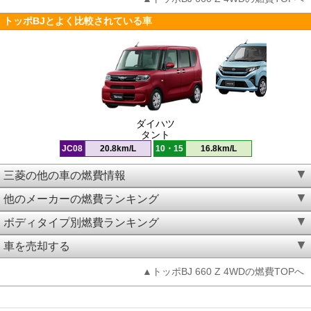
トッポBJとよく比較されている車
ダイハツ
タント
JC08
20.8km/L
10・15
16.8km/L
三菱の他の車の燃費情報
他のメーカーの燃費ランキング
ボディタイプ別燃費ランキング
車を売却する
▲トッポBJ 660 Z 4WDの燃費TOPへ