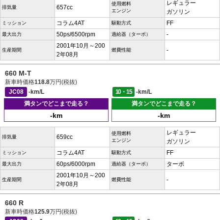
レギュラー
使用燃料
657cc
排気量
エンジン
ガソリン
コラム4AT
FF
ミッション
駆動方式
50ps/6500rpm
-
最大出力
過給器（ターボ）
2001年10月～200
-
生産期間
燃費性能
2年08月
660 M-T
新車時価格
118.8
万円(税抜)
JC08
-km/L
10・15
-km/L
満タンでどこまで走る？
満タンでどこまで走る？
-km
-km
レギュラー
使用燃料
659cc
排気量
エンジン
ガソリン
コラム4AT
FF
ミッション
駆動方式
60ps/6000rpm
ターボ
最大出力
過給器（ターボ）
2001年10月～200
-
生産期間
燃費性能
2年08月
660 R
新車時価格
125.9
万円(税抜)