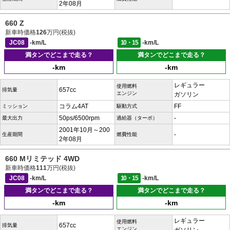
2年08月
660 Z
新車時価格
126
万円(税抜)
JC08
-km/L
10・15
-km/L
満タンでどこまで走る？
満タンでどこまで走る？
-km
-km
レギュラー
使用燃料
657cc
排気量
エンジン
ガソリン
コラム4AT
FF
ミッション
駆動方式
50ps/6500rpm
-
最大出力
過給器（ターボ）
2001年10月～200
-
生産期間
燃費性能
2年08月
660 Mリミテッド 4WD
新車時価格
111
万円(税抜)
JC08
-km/L
10・15
-km/L
満タンでどこまで走る？
満タンでどこまで走る？
-km
-km
レギュラー
使用燃料
657cc
排気量
エンジン