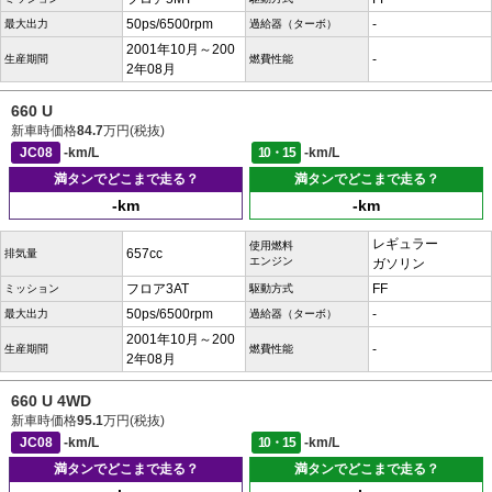
50ps/6500rpm
-
最大出力
過給器（ターボ）
2001年10月～200
-
生産期間
燃費性能
2年08月
660 U
新車時価格
84.7
万円(税抜)
JC08
-km/L
10・15
-km/L
満タンでどこまで走る？
満タンでどこまで走る？
-km
-km
レギュラー
使用燃料
657cc
排気量
エンジン
ガソリン
フロア3AT
FF
ミッション
駆動方式
50ps/6500rpm
-
最大出力
過給器（ターボ）
2001年10月～200
-
生産期間
燃費性能
2年08月
660 U 4WD
新車時価格
95.1
万円(税抜)
JC08
-km/L
10・15
-km/L
満タンでどこまで走る？
満タンでどこまで走る？