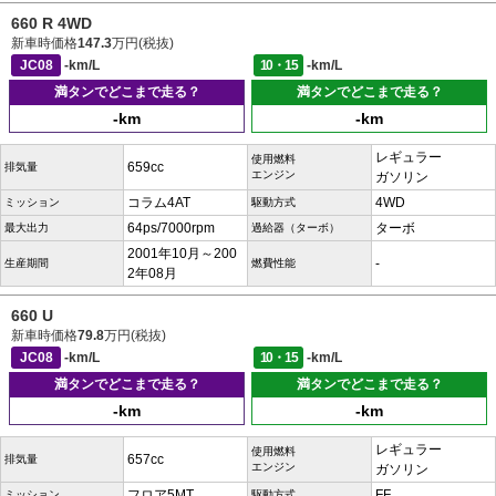
660 R 4WD
新車時価格
147.3
万円(税抜)
JC08
-km/L
10・15
-km/L
満タンでどこまで走る？
満タンでどこまで走る？
-km
-km
レギュラー
使用燃料
659cc
排気量
エンジン
ガソリン
コラム4AT
4WD
ミッション
駆動方式
64ps/7000rpm
ターボ
最大出力
過給器（ターボ）
2001年10月～200
-
生産期間
燃費性能
2年08月
660 U
新車時価格
79.8
万円(税抜)
JC08
-km/L
10・15
-km/L
満タンでどこまで走る？
満タンでどこまで走る？
-km
-km
レギュラー
使用燃料
657cc
排気量
エンジン
ガソリン
フロア5MT
FF
ミッション
駆動方式