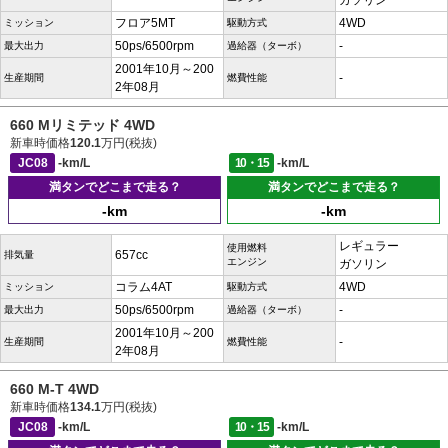
ガソリン
フロア5MT
4WD
ミッション
駆動方式
50ps/6500rpm
-
最大出力
過給器（ターボ）
2001年10月～200
-
生産期間
燃費性能
2年08月
660 Mリミテッド 4WD
新車時価格
120.1
万円(税抜)
JC08
-km/L
10・15
-km/L
満タンでどこまで走る？
満タンでどこまで走る？
-km
-km
レギュラー
使用燃料
657cc
排気量
エンジン
ガソリン
コラム4AT
4WD
ミッション
駆動方式
50ps/6500rpm
-
最大出力
過給器（ターボ）
2001年10月～200
-
生産期間
燃費性能
2年08月
660 M-T 4WD
新車時価格
134.1
万円(税抜)
JC08
-km/L
10・15
-km/L