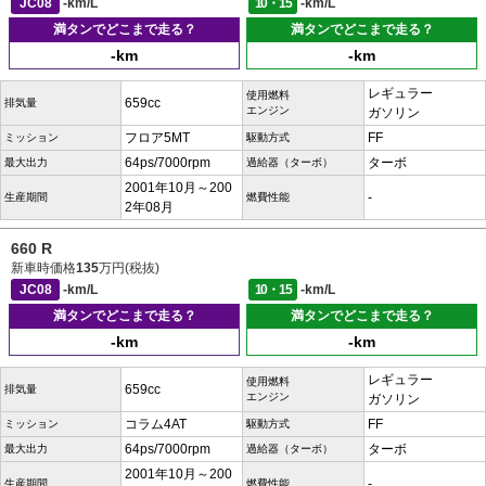
JC08
-km/L
10・15
-km/L
満タンでどこまで走る？
満タンでどこまで走る？
-km
-km
レギュラー
使用燃料
659cc
排気量
エンジン
ガソリン
フロア5MT
FF
ミッション
駆動方式
64ps/7000rpm
ターボ
最大出力
過給器（ターボ）
2001年10月～200
-
生産期間
燃費性能
2年08月
660 R
新車時価格
135
万円(税抜)
JC08
-km/L
10・15
-km/L
満タンでどこまで走る？
満タンでどこまで走る？
-km
-km
レギュラー
使用燃料
659cc
排気量
エンジン
ガソリン
コラム4AT
FF
ミッション
駆動方式
64ps/7000rpm
ターボ
最大出力
過給器（ターボ）
2001年10月～200
-
生産期間
燃費性能