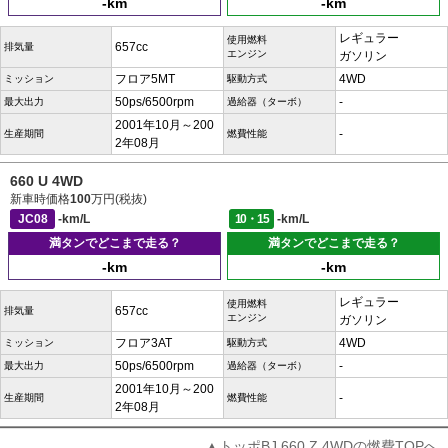
-km
-km
レギュラー
使用燃料
657cc
排気量
エンジン
ガソリン
フロア5MT
4WD
ミッション
駆動方式
50ps/6500rpm
-
最大出力
過給器（ターボ）
2001年10月～200
-
生産期間
燃費性能
2年08月
660 U 4WD
新車時価格
100
万円(税抜)
JC08
-km/L
10・15
-km/L
満タンでどこまで走る？
満タンでどこまで走る？
-km
-km
レギュラー
使用燃料
657cc
排気量
エンジン
ガソリン
フロア3AT
4WD
ミッション
駆動方式
50ps/6500rpm
-
最大出力
過給器（ターボ）
2001年10月～200
-
生産期間
燃費性能
2年08月
▲トッポBJ 660 Z 4WDの燃費TOPへ