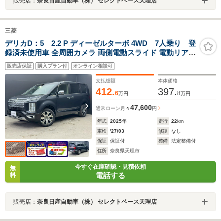
販売店：
奈良日産自動車（株） セレクトベース天理店
三菱
デリカD：5 2.2 P ディーゼルターボ 4WD 7人乗り 登
録済未使用車 全周囲カメラ 両側電動スライド 電動リアゲ
ート 衝突被害軽減 レーダークルーズコントロール パワー
販売店保証
購入プラン付
オンライン相談可
シート パワーバックドア シート/ステアリングヒーター
LEDヘッド 4WD
支払総額
本体価格
412.
397.
6
8
万円
万円
47,600
通常ローン
月々
円
年式
2025
年
走行
22
km
車検
'27/03
修復
なし
保証
保証付
整備
法定整備付
住所
奈良県天理市
今すぐ在庫確認・見積依頼
無
電話する
料
販売店：
奈良日産自動車（株） セレクトベース天理店