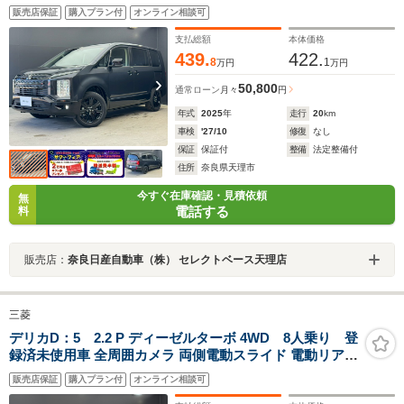
ステップ ナビ+リアモニター取付Pkg 両側オートスラ
販売店保証
購入プラン付
オンライン相談可
イド オートバックドア シートヒーター パワーシー
ト LEDヘッド 衝突被害軽減ブレーキ
支払総額
本体価格
439.
422.
8
1
万円
万円
50,800
通常ローン
月々
円
年式
2025
年
走行
20
km
車検
'27/10
修復
なし
保証
保証付
整備
法定整備付
住所
奈良県天理市
今すぐ在庫確認・見積依頼
無
電話する
料
販売店：
奈良日産自動車（株） セレクトベース天理店
三菱
デリカD：5 2.2 P ディーゼルターボ 4WD 8人乗り 登
録済未使用車 全周囲カメラ 両側電動スライド 電動リアゲ
ート 衝突被害軽減 レーダークルーズコントロール パワー
販売店保証
購入プラン付
オンライン相談可
シート パワーバックドア シート/ステアリングヒーター