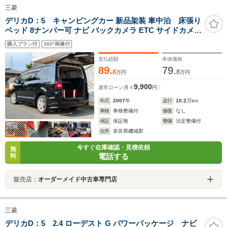
三菱
デリカD：5 キャンピングカー 新品架装 車中泊 床張り
ベッド 8ナンバー可 ナビ バックカメラ ETC サイドカメラ
ドラレコ クルーズコントロール パドルシフト
購入プラン付
360°画像付
支払総額
本体価格
89.
79.
8
8
万円
万円
9,900
通常ローン
月々
円
年式
2007
年
走行
10.2
万km
車検
車検整備付
修復
なし
保証
保証無
整備
法定整備付
住所
奈良県磯城郡
今すぐ在庫確認・見積依頼
無
電話する
料
販売店：
オーダーメイド中古車専門店
三菱
デリカD：5 2.4 ローデスト G パワーパッケージ ナビ