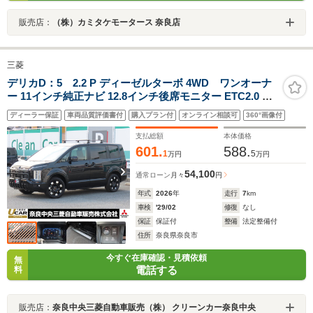
販売店：
（株）カミタケモータース 奈良店
三菱
デリカD：5 2.2 P ディーゼルターボ 4WD ワンオーナ
ー 11インチ純正ナビ 12.8インチ後席モニター ETC2.0 全
周囲カメラ リアビュールームミラー ドライブレコーダー
ディーラー保証
車両品質評価書付
購入プラン付
オンライン相談可
360°画像付
パーキングセンサー 衝突被害軽減ブレーキ 誤発進抑制機
能 ベースキャリア ヒッチメンバー
支払総額
本体価格
601.
588.
1
5
万円
万円
54,100
通常ローン
月々
円
年式
2026
年
走行
7
km
車検
'29/02
修復
なし
保証
保証付
整備
法定整備付
住所
奈良県奈良市
今すぐ在庫確認・見積依頼
無
電話する
料
販売店：
奈良中央三菱自動車販売（株） クリーンカー奈良中央