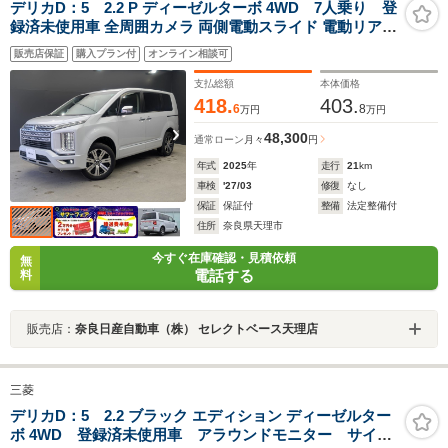
デリカD：5 2.2 P ディーゼルターボ 4WD 7人乗り 登
録済未使用車 全周囲カメラ 両側電動スライド 電動リアゲ
ート 衝突被害軽減 レーダークルーズコントロール パワー
販売店保証
購入プラン付
オンライン相談可
シート パワーバックドア シート/ステアリングヒーター
LEDヘッド 4WD
支払総額
本体価格
418.
403.
6
8
万円
万円
48,300
通常ローン
月々
円
年式
2025
年
走行
21
km
車検
'27/03
修復
なし
保証
保証付
整備
法定整備付
住所
奈良県天理市
今すぐ在庫確認・見積依頼
無
電話する
料
販売店：
奈良日産自動車（株） セレクトベース天理店
三菱
デリカD：5 2.2 ブラック エディション ディーゼルター
ボ 4WD 登録済未使用車 アラウンドモニター サイド