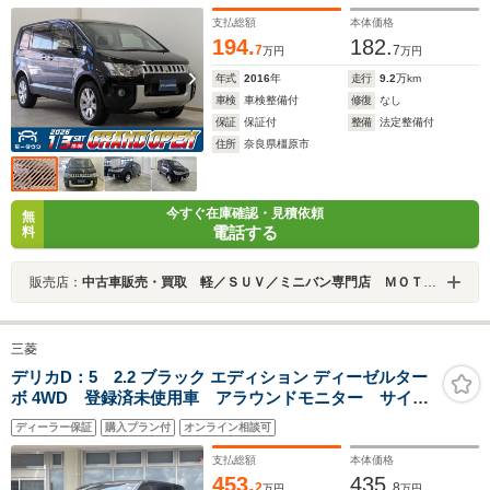
支払総額
本体価格
194.
182.
7
7
万円
万円
年式
2016
年
走行
9.2
万km
車検
車検整備付
修復
なし
保証
保証付
整備
法定整備付
住所
奈良県橿原市
今すぐ在庫確認・見積依頼
無
電話する
料
販売店：
中古車販売・買取 軽／ＳＵＶ／ミニバン専門店 ＭＯＴＯＷＮ（モータウン）
三菱
デリカD：5 2.2 ブラック エディション ディーゼルター
ボ 4WD 登録済未使用車 アラウンドモニター サイド
ステップ ナビ+リアモニター取付Pkg 両側オートスラ
ディーラー保証
購入プラン付
オンライン相談可
イド オートバックドア シートヒーター パワーシー
ト LEDヘッド 衝突被害軽減ブレーキ
支払総額
本体価格
453.
435.
2
8
万円
万円