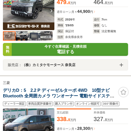
479.
464.
8
8
万円
万円
44,900
通常ローン
月々
円
年式
2026
年
走行
7
km
車検
'29/05
修復
なし
保証
保証付
整備
法定整備無
住所
奈良県奈良市
今すぐ在庫確認・見積依頼
無
電話する
料
販売店：
（株）カミタケモータース 奈良店
三菱
デリカD：5 2.2 P ディーゼルターボ 4WD 10型ナビ
Bluetooth 全周囲カメラ ワンオーナー 電動サイドステッ
プ 10インチフリップダウンモニター エンジンフードエン
ディーラー保証
車両品質評価書付
購入プラン付
オンライン相談可
360°画像付
ブレム パドルシフト プッシュスタート ETC2.0 テールゲ
ートスポイラー ステアリングヒーター
支払総額
本体価格
338.
327.
8
8
万円
万円
28,300
通常ローン
月々
円