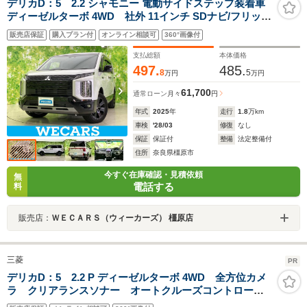
デリカD：5 2.2 シャモニー 電動サイドステップ装着車
ディーゼルターボ 4WD 社外 11インチ SDナビ/フリップ
ダウンモニター/イーアシスト(ミツビシ)/両側電動スライ
販売店保証
購入プラン付
オンライン相談可
360°画像付
ドドア/シートヒーター 前席/車線逸脱防止支援システム/
シート ハーフレザー/オートステップ
支払総額
本体価格
497.
485.
8
5
万円
万円
61,700
通常ローン
月々
円
年式
2025
年
走行
1.8
万km
車検
'28/03
修復
なし
保証
保証付
整備
法定整備付
住所
奈良県橿原市
今すぐ在庫確認・見積依頼
無
電話する
料
販売店：
ＷＥＣＡＲＳ（ウィーカーズ） 橿原店
三菱
PR
デリカD：5 2.2 P ディーゼルターボ 4WD 全方位カメ
ラ クリアランスソナー オートクルーズコントロー
ル 両側電動スライドドア オートマチックハイビー