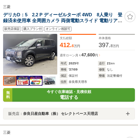
三菱
デリカD：5 2.2 P ディーゼルターボ 4WD 8人乗り 登
録済未使用車 全周囲カメラ 両側電動スライド 電動リアゲ
ート 衝突被害軽減 レーダークルーズコントロール パワー
販売店保証
購入プラン付
オンライン相談可
シート パワーバックドア シート/ステアリングヒーター
LEDヘッド 4WD
支払総額
本体価格
412.
397.
6
8
万円
万円
47,600
通常ローン
月々
円
年式
2025
年
走行
21
km
車検
'27/09
修復
なし
保証
保証付
整備
法定整備付
住所
奈良県天理市
今すぐ在庫確認・見積依頼
無
電話する
料
販売店：
奈良日産自動車（株） セレクトベース天理店
三菱