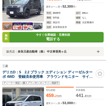
52,300
通常ローン
月々
円
年式
2025
年
走行
20
km
車検
'27/11
修復
なし
保証
保証付
整備
法定整備付
住所
奈良県奈良市
今すぐ在庫確認・見積依頼
無
電話する
料
販売店：
奈良日産自動車（株） 中古車登美ヶ丘
三菱
デリカD：5 2.2 ブラック エディション ディーゼルター
ボ 4WD 登録済未使用車 アラウンドモニター サイド
ステップ ナビ+リアモニター取付Pkg 両側オートスラ
ディーラー保証
購入プラン付
オンライン相談可
イド オートバックドア シートヒーター パワーシー
ト LEDヘッド 衝突被害軽減ブレーキ
支払総額
本体価格
459.
441.
2
8
万円
万円
53,000
通常ローン
月々
円