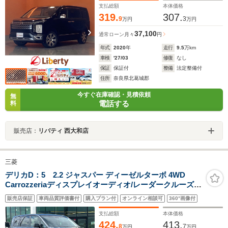
ーバックドア 純正アルミホイール
支払総額
本体価格
319.
307.
9
3
万円
万円
37,100
通常ローン
月々
円
年式
2020
年
走行
9.5
万km
車検
'27/03
修復
なし
保証
保証付
整備
法定整備付
住所
奈良県北葛城郡
今すぐ在庫確認・見積依頼
無
電話する
料
販売店：
リバティ 西大和店
三菱
デリカD：5 2.2 ジャスパー ディーゼルターボ 4WD
Carrozzeriaディスプレイオーディオ/レーダークルーズコ
ントロール/全方位/BSM/パドルシフト/両側パワスラ/電動
販売店保証
車両品質評価書付
購入プラン付
オンライン相談可
360°画像付
リア/ハーフレザー/シートヒーター/パワーシート/ステア
リングヒーター
支払総額
本体価格
424.
413.
8
7
万円
万円