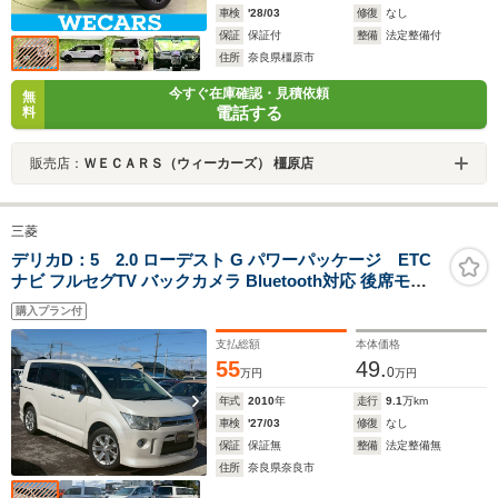
車検
'28/03
修復
なし
保証
保証付
整備
法定整備付
住所
奈良県橿原市
今すぐ在庫確認・見積依頼
無
電話する
料
販売店：
ＷＥＣＡＲＳ（ウィーカーズ） 橿原店
三菱
デリカD：5 2.0 ローデスト G パワーパッケージ ETC
ナビ フルセグTV バックカメラ Bluetooth対応 後席モニ
タ スマートキー 両側電動スライド 純正アルミホイール
購入プラン付
記録簿付
支払総額
本体価格
55
49.
0
万円
万円
年式
2010
年
走行
9.1
万km
車検
'27/03
修復
なし
保証
保証無
整備
法定整備無
住所
奈良県奈良市