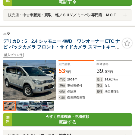
電話する
料
販売店：
中古車販売・買取 軽／ＳＵＶ／ミニバン専門店 ＭＯＴＯＷＮ（モータウン）
三菱
デリカD：5 2.4 シャモニー 4WD ワンオーナー ETC ナ
ビ バックカメラ フロント・サイドカメラ スマートキー
両側電動パワースライドドア パワーシート シートヒータ
購入プラン付
ー クルコン 社外アルミホイール 3列シート・8人乗り ス
ペアキー 修復歴なし
支払総額
本体価格
53
39.
0
万円
万円
年式
2008
年
走行
14.6
万km
車検
車検整備付
修復
なし
保証
保証無
整備
法定整備付
住所
奈良県奈良市
今すぐ在庫確認・見積依頼
無
電話する
料