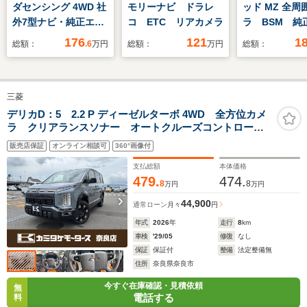
ダセンシング 4WD 社
モリーナビ ドラレ
ッド MZ 全周
外7型ナビ・純正エン
コ ETC リアカメラ
ラ BSM 純
ジンスタータ・ETC・
ビ フルセグ
176
121
1
総額：
.6
万円
総額：
万円
総額：
マルチインフォメーシ
シートヒータ
ョンディスプレイ・パ
ワースライドドア(R
三菱
両側)・プラズマクラ
スター技術搭載フルオ
デリカD：5 2.2 P ディーゼルターボ 4WD 全方位カメ
ラ クリアランスソナー オートクルーズコントロー
ートエアコンディショ
ル 両側電動スライドドア オートマチックハイビー
ナー(4WD車)・ロール
販売店保証
オンライン相談可
360°画像付
ム 電動リアゲート アイドリングストップ 電動格納
サンシェイド
ミラー 電子パーキング オートホールド
支払総額
本体価格
479.
474.
8
8
万円
万円
44,900
通常ローン
月々
円
年式
2026
年
走行
8
km
車検
'29/05
修復
なし
保証
保証付
整備
法定整備無
住所
奈良県奈良市
今すぐ在庫確認・見積依頼
無
電話する
料