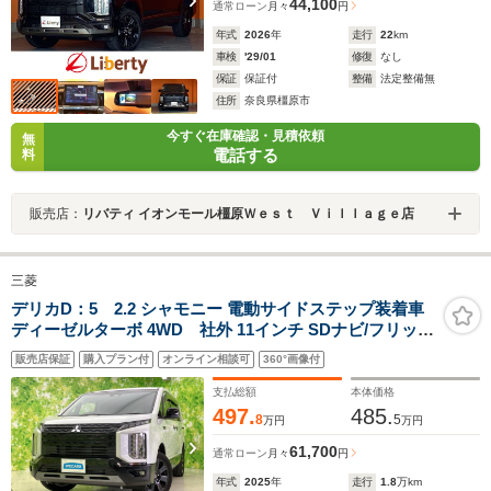
44,100
通常ローン
月々
円
年式
2026
年
走行
22
km
車検
'29/01
修復
なし
保証
保証付
整備
法定整備無
住所
奈良県橿原市
今すぐ在庫確認・見積依頼
無
電話する
料
販売店：
リバティ イオンモール橿原Ｗｅｓｔ Ｖｉｌｌａｇｅ店
三菱
デリカD：5 2.2 シャモニー 電動サイドステップ装着車
ディーゼルターボ 4WD 社外 11インチ SDナビ/フリップ
ダウンモニター/イーアシスト(ミツビシ)/両側電動スライ
販売店保証
購入プラン付
オンライン相談可
360°画像付
ドドア/シートヒーター 前席/車線逸脱防止支援システム/
シート ハーフレザー/オートステップ
支払総額
本体価格
497.
485.
8
5
万円
万円
61,700
通常ローン
月々
円
年式
2025
年
走行
1.8
万km