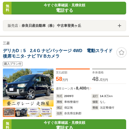
今すぐ在庫確認・見積依頼
無
電話する
料
販売店：
奈良日産自動車（株） 中古車登美ヶ丘
三菱
デリカD：5 2.4 G ナビパッケージ 4WD 電動スライド
後席モニタ- ナビ TV Bカメラ
購入プラン付
支払総額
本体価格
58
48.
0
万円
万円
8,400
通常ローン
月々
円
年式
2009
年
走行
14.3
万km
車検
車検整備付
修復
なし
保証
保証無
整備
法定整備付
住所
奈良県生駒郡
今すぐ在庫確認・見積依頼
無
電話する
料