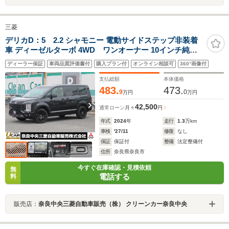
三菱
デリカD：5 2.2 シャモニー 電動サイドステップ非装着
車 ディーゼルターボ 4WD ワンオーナー 10インチ純正
ナビ 後席モニター ETC2.0 Bluetooth 全周囲カメラ リア
ディーラー保証
車両品質評価書付
購入プラン付
オンライン相談可
360°画像付
ビュールームミラー ドライブレコーダー 衝突被害軽減ブ
レーキ 誤発進抑制機能 アダプティブクルーズコントロー
支払総額
本体価格
ル シートヒーター
483.
473.
9
0
万円
万円
42,500
通常ローン
月々
円
年式
2024
年
走行
1.3
万km
車検
'27/11
修復
なし
保証
保証付
整備
法定整備付
住所
奈良県奈良市
今すぐ在庫確認・見積依頼
無
電話する
料
販売店：
奈良中央三菱自動車販売（株） クリーンカー奈良中央