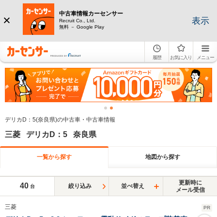
中古車情報カーセンサー
表示
Recruit Co., Ltd.
無料 － Google Play
履歴
お気に入り
メニュー
デリカD：5(奈良県)の中古車・中古車情報
三菱 デリカD：5 奈良県
一覧から探す
地図から探す
更新時に
40
絞り込み
並べ替え
台
メール受信
三菱
PR