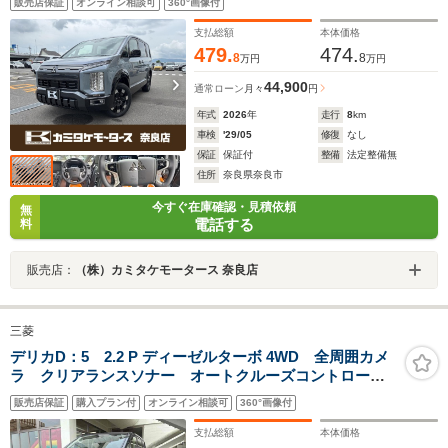
販売店保証
オンライン相談可
360°画像付
ム 電動リアゲート アイドリングストップ 電動格納
ミラー 電子パーキング オートホールド
支払総額
本体価格
479.
474.
8
8
万円
万円
44,900
通常ローン
月々
円
年式
2026
年
走行
8
km
車検
'29/05
修復
なし
保証
保証付
整備
法定整備無
住所
奈良県奈良市
今すぐ在庫確認・見積依頼
無
電話する
料
販売店：
（株）カミタケモータース 奈良店
三菱
デリカD：5 2.2 P ディーゼルターボ 4WD 全周囲カメ
ラ クリアランスソナー オートクルーズコントロー
ル 衝突被害軽減システム 両側電動スライドドア 電
販売店保証
購入プラン付
オンライン相談可
360°画像付
動リアゲート アイドリングストップ 電動格納ミラ
ー 電子パーキング オートホールド
支払総額
本体価格