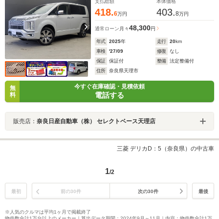
LEDヘッド 4WD
支払総額
本体価格
418.
403.
6
8
万円
万円
48,300
通常ローン
月々
円
年式
2025
年
走行
20
km
車検
'27/09
修復
なし
保証
保証付
整備
法定整備付
住所
奈良県天理市
今すぐ在庫確認・見積依頼
無
電話する
料
販売店：
奈良日産自動車（株） セレクトベース天理店
三菱 デリカD：5（奈良県）の中古車
1
/2
最初
前の30件
次の30件
最後
※人気のクルマは平均1ヶ月で掲載終了
物件数合計1万台以上のメーカー｜算出データ期間：2024年9月～11月｜内容：物件数合計1万