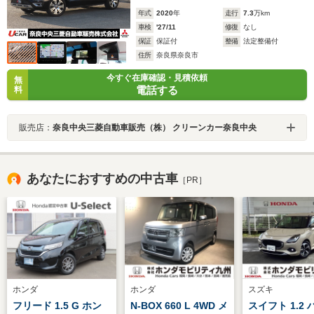
年式
2020
年
走行
7.3
万km
車検
'27/11
修復
なし
保証
保証付
整備
法定整備付
住所
奈良県奈良市
今すぐ在庫確認・見積依頼
無
電話する
料
販売店：
奈良中央三菱自動車販売（株） クリーンカー奈良中央
あなたにおすすめの中古車
［PR］
ホンダ
ホンダ
スズキ
フリード 1.5 G ホン
N-BOX 660 L 4WD メ
スイフト 1.2