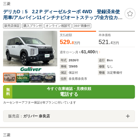
三菱
デリカD：5 2.2 P ディーゼルターボ 4WD 登録済未使
用車/アルパイン11インチナビ/オートステップ/全方位カメ
ラ/AppleCarPlay/AndroidAuto/両側パワースライドドア/
販売店保証
購入プラン付
オンライン相談可
360°画像付
追従型クルーズコントロール/シートヒーター/パワーバッ
クドア/ステアリングヒーター
支払総額
本体価格
529.
521.
8
4
万円
万円
61,400
通常ローン
月々
円
年式
2026
年
走行
8
km
車検
'29/05
修復
なし
保証
保証付
整備
法定整備付
住所
奈良県奈良市
今すぐ在庫確認・見積依頼
無
電話する
料
カーセンサーアフター保証がBプランに付いています
販売店：
ガリバー 奈良店
三菱