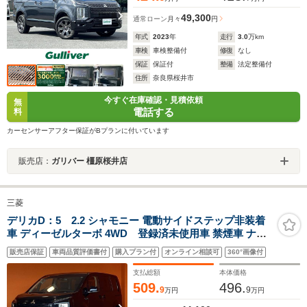
49,300
通常ローン
月々
円
年式
2023
年
走行
3.0
万km
車検
車検整備付
修復
なし
保証
保証付
整備
法定整備付
住所
奈良県桜井市
今すぐ在庫確認・見積依頼
無
電話する
料
カーセンサーアフター保証がBプランに付いています
販売店：
ガリバー 橿原桜井店
三菱
デリカD：5 2.2 シャモニー 電動サイドステップ非装着
車 ディーゼルターボ 4WD 登録済未使用車 禁煙車 ナビ
アラウンドビューモニター ブラインドスポットモニター
販売店保証
車両品質評価書付
購入プラン付
オンライン相談可
360°画像付
クルーズコントロール 両側電動スライドドア 衝突被害軽
減ブレーキ 電動リアゲート 純正アルミホイール 電動格納
支払総額
本体価格
ドアミラー
509.
496.
9
9
万円
万円