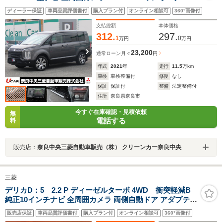
ETC2.0 パドルシフト 電動パーキングブレーキ ステアリ
ディーラー保証
車両品質評価書付
購入プラン付
オンライン相談可
360°画像付
ングヒーター プッシュスタート 電動サイドステップ 純正
18インチアルミホイール スペアスマートキー
支払総額
本体価格
312.
297.
1
0
万円
万円
23,200
通常ローン
月々
円
年式
2021
年
走行
11.5
万km
車検
車検整備付
修復
なし
保証
保証付
整備
法定整備付
住所
奈良県奈良市
今すぐ在庫確認・見積依頼
無
電話する
料
販売店：
奈良中央三菱自動車販売（株） クリーンカー奈良中央
三菱
デリカD：5 2.2 P ディーゼルターボ 4WD 衝突軽減B
純正10インチナビ 全周囲カメラ 両側自動ドア アダプティ
ブクルーズコントロール 革巻きステアリング パドルシフ
販売店保証
車両品質評価書付
購入プラン付
オンライン相談可
360°画像付
ト 電子パーキング LEDヘッドライト スマートキー パワ