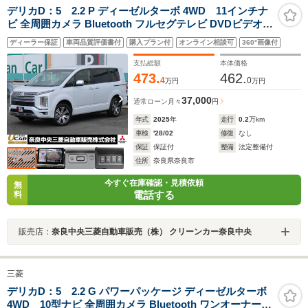
デリカD：5 2.2 P ディーゼルターボ 4WD 11インチナ
ビ 全周囲カメラ Bluetooth フルセグテレビ DVDビデオ
リアビュールームミラー スマートキー プッシュスタート
ディーラー保証
車両品質評価書付
購入プラン付
オンライン相談可
360°画像付
ブラインドスポットモニター オートマチックハイビーム
電動テールゲート LEDヘッドライト
支払総額
本体価格
473.
462.
4
0
万円
万円
37,000
通常ローン
月々
円
年式
2025
年
走行
0.2
万km
車検
'28/02
修復
なし
保証
保証付
整備
法定整備付
住所
奈良県奈良市
今すぐ在庫確認・見積依頼
無
電話する
料
販売店：
奈良中央三菱自動車販売（株） クリーンカー奈良中央
三菱
デリカD：5 2.2 G パワーパッケージ ディーゼルターボ
4WD 10型ナビ 全周囲カメラ Bluetooth ワンオーナー