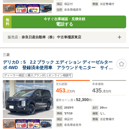
保証
保証付
整備
法定整備付
住所
奈良県橿原市
今すぐ在庫確認・見積依頼
無
電話する
料
販売店：
奈良日産自動車（株） 中古車橿原東店
三菱
デリカD：5 2.2 ブラック エディション ディーゼルター
ボ 4WD 登録済未使用車 アラウンドモニター サイド
ステップ ナビ+リアモニター取付Pkg 両側オートスラ
ディーラー保証
購入プラン付
オンライン相談可
イド オートバックドア シートヒーター パワーシー
ト LEDヘッド 衝突被害軽減ブレーキ
支払総額
本体価格
453.
435.
2
8
万円
万円
52,300
通常ローン
月々
円
年式
2025
年
走行
20
km
車検
'27/10
修復
なし
保証
保証付
整備
法定整備付
住所
奈良県奈良市