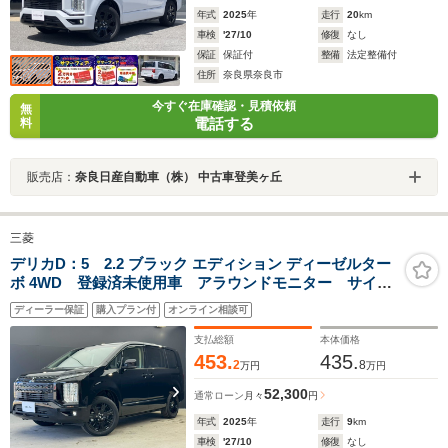
年式
2025
年
走行
20
km
車検
'27/10
修復
なし
保証
保証付
整備
法定整備付
住所
奈良県奈良市
今すぐ在庫確認・見積依頼
無
電話する
料
販売店：
奈良日産自動車（株） 中古車登美ヶ丘
三菱
デリカD：5 2.2 ブラック エディション ディーゼルター
ボ 4WD 登録済未使用車 アラウンドモニター サイド
ステップ ナビ+リアモニター取付Pkg 両側オートスラ
ディーラー保証
購入プラン付
オンライン相談可
イド オートバックドア シートヒーター パワーシー
ト LEDヘッド 衝突被害軽減ブレーキ
支払総額
本体価格
453.
435.
2
8
万円
万円
52,300
通常ローン
月々
円
年式
2025
年
走行
9
km
車検
'27/10
修復
なし