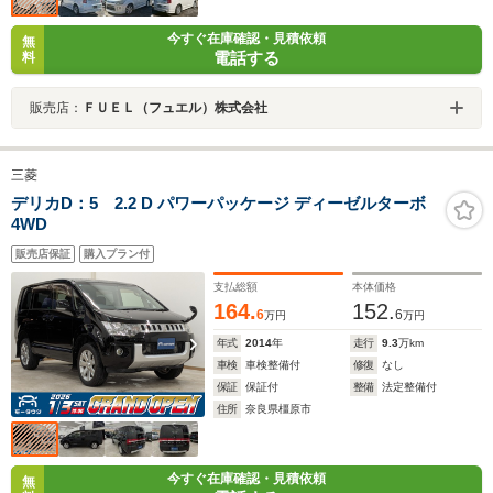
今すぐ在庫確認・見積依頼
無
電話する
料
販売店：
ＦＵＥＬ（フュエル）株式会社
三菱
デリカD：5 2.2 D パワーパッケージ ディーゼルターボ
4WD
販売店保証
購入プラン付
支払総額
本体価格
164.
152.
6
6
万円
万円
年式
2014
年
走行
9.3
万km
車検
車検整備付
修復
なし
保証
保証付
整備
法定整備付
住所
奈良県橿原市
今すぐ在庫確認・見積依頼
無