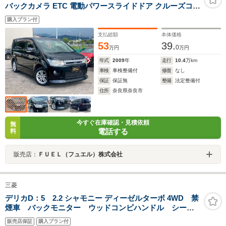
バックカメラ ETC 電動パワースライドドア クルーズコン
トロール スマートキー パドルシフト リアクーラー 純正
購入プラン付
17ホイール ピレリタイヤ 法定車検整備付 修復歴なし
支払総額
本体価格
53
39.
0
万円
万円
年式
2009
年
走行
10.4
万km
車検
車検整備付
修復
なし
保証
保証無
整備
法定整備付
住所
奈良県奈良市
今すぐ在庫確認・見積依頼
無
電話する
料
販売店：
ＦＵＥＬ（フュエル）株式会社
三菱
デリカD：5 2.2 シャモニー ディーゼルターボ 4WD 禁
煙車 バックモニター ウッドコンビハンドル シート
ヒーター 両側パワースライドドア
販売店保証
購入プラン付