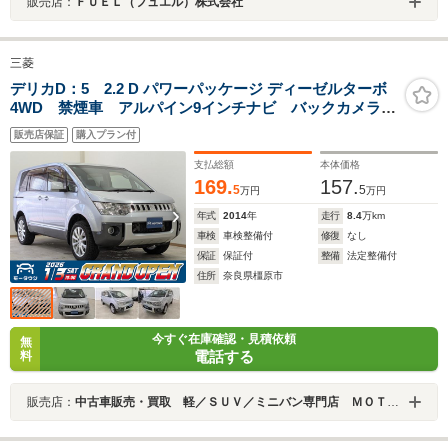
販売店：
ＦＵＥＬ（フュエル）株式会社
三菱
デリカD：5 2.2 D パワーパッケージ ディーゼルターボ
4WD 禁煙車 アルパイン9インチナビ バックカメラ
両側パワースライドドア シートヒーター
販売店保証
購入プラン付
支払総額
本体価格
169.
157.
5
5
万円
万円
年式
2014
年
走行
8.4
万km
車検
車検整備付
修復
なし
保証
保証付
整備
法定整備付
住所
奈良県橿原市
今すぐ在庫確認・見積依頼
無
電話する
料
販売店：
中古車販売・買取 軽／ＳＵＶ／ミニバン専門店 ＭＯＴＯＷＮ（モータウン）