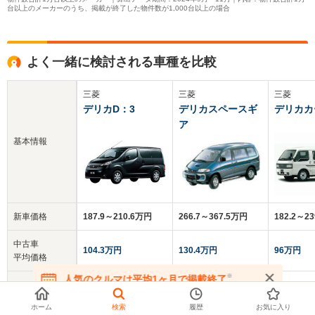
台以上のメーカーのうち、掲載が終了した物件数が1,000台以上の場合
よく一緒に検討される車種を比較
三菱
三菱
三菱
デリカD：3
デリカスペースギ
デリカカ
ア
基本情報
新車価格
187.9～210.6万円
266.7～367.5万円
182.2～2
中古車
104.3万円
130.4万円
96万円
平均価格
※
人気のクルマは平均1ヶ月で掲載終了
クチコミ
3.7
3.8
3.9
在庫が無くなる前にお問い合わせください
総合評価
ホーム
検索
履歴
お気に入り