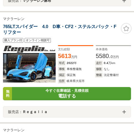
販売店：
マクラーレン麻布
マクラーレン
765LTスパイダー 4.0 D車・CF2・ステルスパック・F
リフター
購入プラン付
オンライン相談可
支払総額
本体価格
5613
5580.
0
万円
万円
年式
2022
年
走行
0.4
万km
車検
車検整備無
修復
なし
保証
保証無
整備
法定整備付
住所
岐阜県大垣市
今すぐ在庫確認・見積依頼
無
電話する
料
販売店：
Ｒｅｇａｌｉａ
マクラーレン