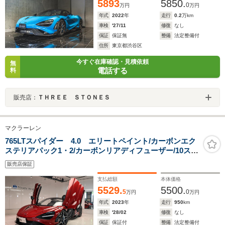
5893
5850.
0
万円
万円
年式
2022
年
走行
0.2
万km
車検
'27/11
修復
なし
保証
保証無
整備
法定整備付
住所
東京都渋谷区
今すぐ在庫確認・見積依頼
無
電話する
料
販売店：
ＴＨＲＥＥ ＳＴＯＮＥＳ
マクラーレン
765LTスパイダー 4.0 エリートペイント/カーボンエク
ステリアパック1・2/カーボンリアディフューザー/10スポ
ークスーパーライトウエイトホイール/カーボンサイドシ
販売店保証
ルパネル/カーボンフロントエアインテーク/アルカンタラ
インテリア
支払総額
本体価格
5529.
5500.
5
0
万円
万円
年式
2023
年
走行
950
km
車検
'28/02
修復
なし
保証
保証付
整備
法定整備付