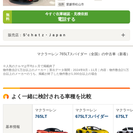
住所
愛媛県松山市
今すぐ在庫確認・見積依頼
無
電話する
料
販売店：
Ｓ’ｃｈａｔｚ・Ｊａｐａｎ
マクラーレン 765LTスパイダー（全国）の中古車（新着）
※人気のクルマは平均1ヶ月で掲載終了
物件数合計1万台以上のメーカー｜算出データ期間：2024年9月～11月｜内容：物件数合計1万
台以上のメーカーのうち、掲載が終了した物件数が1,000台以上の場合
よく一緒に検討される車種を比較
マクラーレン
マクラーレン
マクラー
765LT
675LTスパイダー
675LT
基本情報