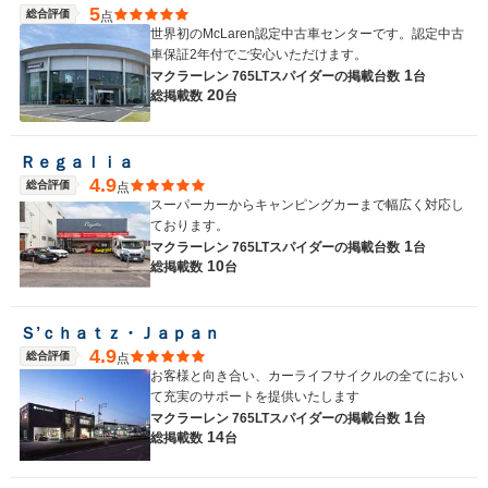
5
総合評価
点
世界初のMcLaren認定中古車センターです。認定中古
車保証2年付でご安心いただけます。
1
マクラーレン 765LTスパイダーの
掲載台数
台
20
総掲載数
台
Ｒｅｇａｌｉａ
4.9
総合評価
点
スーパーカーからキャンピングカーまで幅広く対応し
ております。
1
マクラーレン 765LTスパイダーの
掲載台数
台
10
総掲載数
台
Ｓ’ｃｈａｔｚ・Ｊａｐａｎ
4.9
総合評価
点
お客様と向き合い、カーライフサイクルの全てにおい
て充実のサポートを提供いたします
1
マクラーレン 765LTスパイダーの
掲載台数
台
14
総掲載数
台