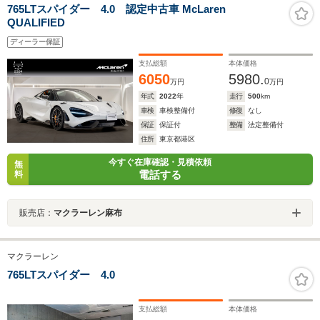
765LTスパイダー 4.0 認定中古車 McLaren
QUALIFIED
ディーラー保証
支払総額
本体価格
6050
5980.
0
万円
万円
年式
2022
年
走行
500
km
車検
車検整備付
修復
なし
保証
保証付
整備
法定整備付
住所
東京都港区
今すぐ在庫確認・見積依頼
無
電話する
料
販売店：
マクラーレン麻布
マクラーレン
765LTスパイダー 4.0
支払総額
本体価格