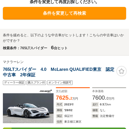
条件を変更して再度お探しください。
条件を変更して再検索
条件を緩めると、以下のような中古車がヒットします！こちらの中古車はいか
がですか？
6
検索条件：765LTスパイダー
台ヒット
マクラーレン
765LTスパイダー 4.0 McLaren QUALIFIED東京 認定
中古車 2年保証
ディーラー保証
購入プラン付
オンライン相談可
支払総額
本体価格
7625.
7600.
2
0
万円
万円
年式
2023
年
走行
0.5
万km
車検
'28/02
修復
なし
保証
保証付
整備
法定整備付
住所
東京都江東区