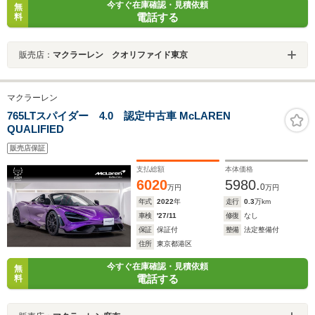
今すぐ在庫確認・見積依頼
無
電話する
料
販売店：
マクラーレン クオリファイド東京
マクラーレン
765LTスパイダー 4.0 認定中古車 McLAREN
QUALIFIED
販売店保証
支払総額
本体価格
6020
5980.
0
万円
万円
年式
2022
年
走行
0.3
万km
車検
'27/11
修復
なし
保証
保証付
整備
法定整備付
住所
東京都港区
今すぐ在庫確認・見積依頼
無
電話する
料