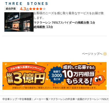
ＴＨＲＥＥ ＳＴＯＮＥＳ
4.3
総合評価
点
お客様のニーズを感じ取り最良なサービスをお届け致
します。
1
マクラーレン 765LTスパイダーの
掲載台数
台
13
総掲載数
台
ページトップへ
中古車トップ
中古車検索：メーカー一覧
マクラーレンの中古車
全国のマクラーレン
765