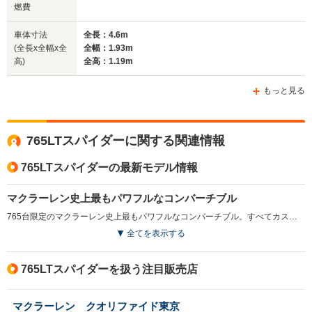
4.6m
4.55m
4.
燃費
車体寸法
全長：4.6m
(全長x全幅x全
全幅：1.93m
ホイールベース
ホイールベース
ホイー
高)
全高：1.19m
-m
-m
もっと見る
WLTCモード
765LTスパイダーに関する関連情報
-
-
-
燃費
765LTスパイダーの最新モデル情報
マクラーレン史上最もパワフルなコンバーチブル
排気量
3994cc
3799cc
3799cc
765台限定のマクラーレン史上最もパワフルなコンバーチブル。すべてカスタマーオーダーで生産され、各車両にナンバリングが与えられる。「LT」とはロングテールの略称で、引き延ばされたロングテールには、アクティブリアウィングが備えられる。ルーフは、一体型の電動カーボンファイバー製リトラクタブルハードトップが用いられ、わずか11秒での開閉が可能。さらに時速50km/hまで開閉できる。高性能の軽量素材が隅々にまで採用され、ボディコンポーネントにはカーボンファイバーが用いられる。エンジンは、最高出力765ps／最大トルク800N・mを発生する4L V8ツインターボで、ギアレシオが見直された「7速SSG」ギアとの組み合わせで、0-100km/h加速2.8秒を実現する。（2021.7）
全てを表示する
駆動方式
MR
MR
MR
765LTスパイダーを扱う注目販売店
マクラーレン クオリファイド東京