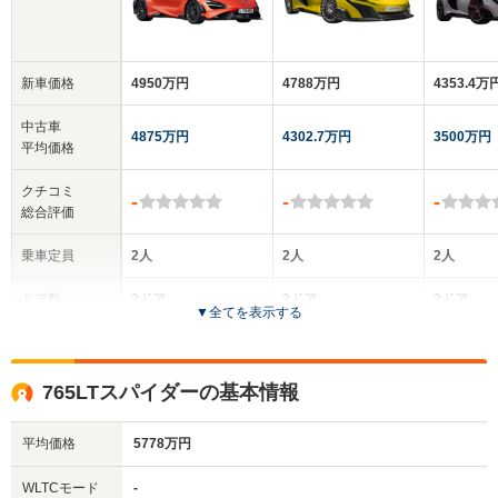
新車価格
4950万円
4788万円
4353.4万
中古車
4875万円
4302.7万円
3500万円
平均価格
クチコミ
-
-
-
総合評価
乗車定員
2人
2人
2人
ドア数
2ドア
2ドア
2ドア
▼
全てを表示する
全高
全高
全
1.19m
1.19m
1.
765LTスパイダーの基本情報
平均価格
5778万円
全幅
全幅
全
サイズ
1.93m
2.1m
2
全長
全長
WLTCモード
-
(全長x全幅x全高)