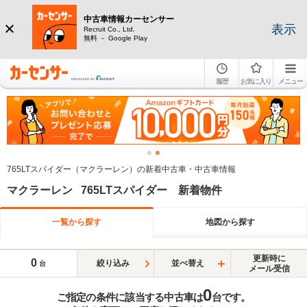
中古車情報カーセンサー
表示
Recruit Co., Ltd.
無料 － Google Play
履歴
お気に入り
メニュー
765LTスパイダー（マクラーレン）の新着中古車・中古車情報
マクラーレン 765LTスパイダー 新着物件
一覧から探す
地図から探す
更新時に
0
絞り込み
並べ替え
台
メール受信
0
ご指定の条件に該当する中古車は
台です。