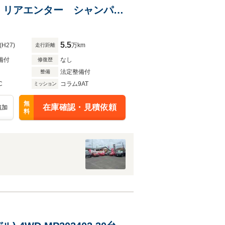
 リアエンター シャンパン
°カメラ パノラマサンルー
5.5
(H27)
万km
走行距離
備付
なし
修復歴
法定整備付
整備
C
コラム9AT
ミッション
無
在庫確認・見積依頼
追加
料