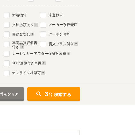
新着物件
未登録車
支払総額あり
メーカー系販売店
修復歴なし
クーポン付き
車両品質評価書
購入プラン付き
付き
カーセンサーアフター保証対象車
360
°画像付き車両
オンライン相談可
3
条件をクリア
台 検索する