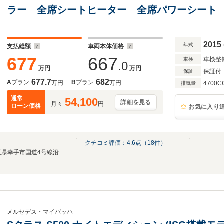
ラー 全席シートヒーター 全席パワーシート
グラス ヘッドホン パワーバックドア 360
フ 電動シェード レーダークルコン
2015
年式
支払総額
車両本体価格
677
667
車検整
車検
.0
万円
万円
保証付
保証
677.7
682
A
プラン
B
プラン
万円
万円
4700C
排気量
通常
54,100
詳細を見る
月々
円
ローン価格
お気に入り
クチコミ評価：
4.6
点（
18
件）
■圏央道幸手ICから約3分、埼玉県幸手市国道4号線沿いにございます■
メルセデス・マイバッハ