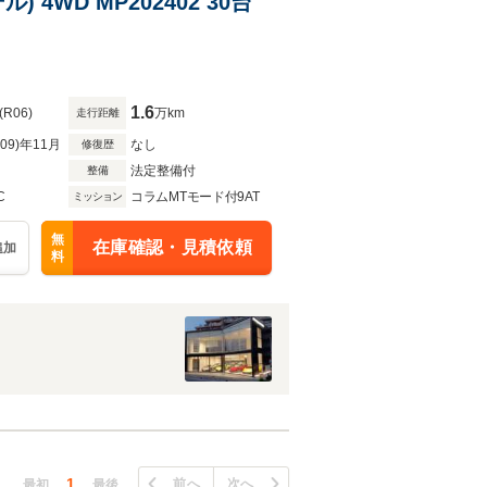
 4WD MP202402 30台
1.6
(R06)
万km
走行距離
R09)年11月
なし
修復歴
法定整備付
整備
C
コラムMTモード付9AT
ミッション
無
在庫確認・見積依頼
追加
料
1
前へ
次へ
最初
最後