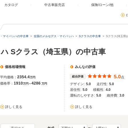
カタログ
中古車販売店
保険/ローン/他
・マイバッハの中古車
全国のメルセデス・マイバッハ
Sクラスの中古車
Sクラス(埼玉県
ハ Sクラス（埼玉県）の中古車
価格相場情報
みんなの評価
5.0
2354.4
総合評価
平均価格：
点
万円
1910
4286
価格帯：
万円～
万円
デザイン:
5.0
走行性:
5.0
居住性:
5.0
積載性:
4.0
運転のしやすさ:
5.0
維持費:
3.0
詳しく見る
詳しく見る