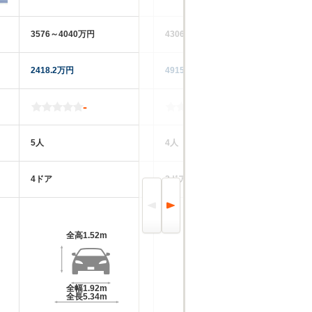
3576～4040万円
4306万円
54
2418.2万円
4915万円
45
-
-
5人
4人
4
4ドア
2ドア
4
全高
1.52m
全高
1.51m
全幅
1.92m
全幅
1.95m
全長
5.34m
全長
5.28m