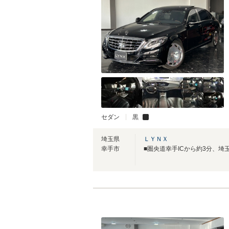
セダン
黒
埼玉県
ＬＹＮＸ
幸手市