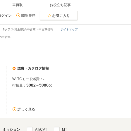
車買取
お役立ち記事
ログイン
閲覧履歴
お気に入り
Sクラス(埼玉県)の中古車・中古車情報
サイトマップ
)の中古車
燃費・カタログ情報
-
WLTCモード燃費：
3982
5980
排気量：
～
cc
詳しく見る
ミッション
AT/CVT
MT