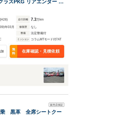
トクラスPKG リアエンター ク
ダークルコン 全席電動シー
7.3
(H28)
万km
走行距離
R09)年03月
なし
修復歴
法定整備付
整備
C
コラムMTモード付7AT
ミッション
無
在庫確認・見積依頼
追加
料
販売店保証
4人乗 黒革 全席シートクー