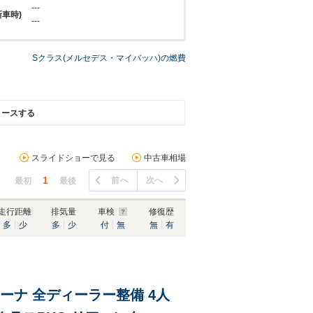
---
新車時)
---
Sクラス(メルセデス・マイバッハ)の燃費
リースする
スライドショーで見る
中古車相場
1
前へ
次へ
最初
最後
走行距離
排気量
車検
修復歴
多
少
多
少
付
無
無
有
オーナ 全ディーラー整備 4人