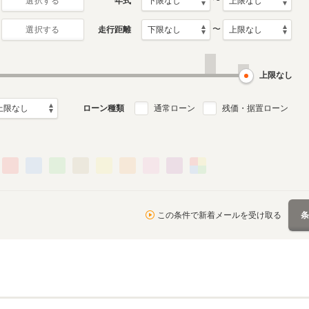
〜
年式
選択する
〜
走行距離
選択する
月～2021年1月
ル
上限なし
ローン種類
通常ローン
残価・据置ローン
この条件で新着メールを受け取る