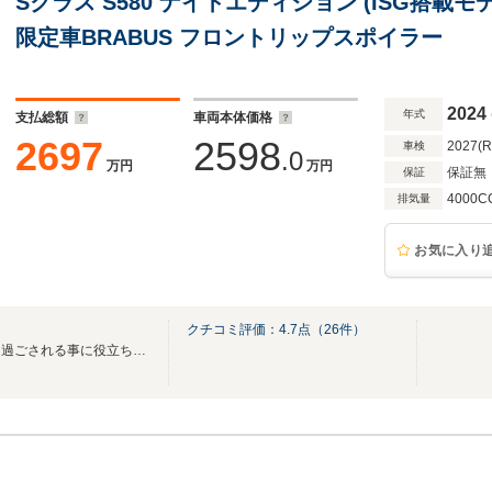
Sクラス S580 ナイトエディション (ISG搭載モデル)
限定車BRABUS フロントリップスポイラー
2024
年式
支払総額
車両本体価格
2697
2598
2027(
車検
.0
万円
万円
保証無
保証
4000C
排気量
お気に入り
クチコミ評価：
4.7
点（
26
件）
★お客様の安心と満足を持って過ごされる事に役立ち、貢献する会社を目指しています。