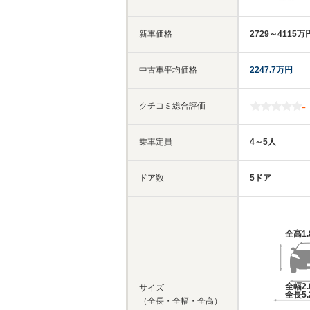
新車価格
2729～4115万
中古車平均価格
2247.7万円
-
クチコミ総合評価
乗車定員
4～5人
ドア数
5ドア
全高
1
全幅
2
サイズ
全長
5
（全長・全幅・全高）