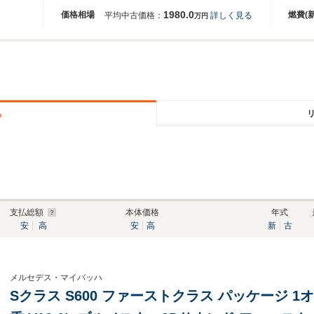
1980.0
価格相場
燃費(
平均中古価格：
詳しく見る
万円
る
支払総額
本体価格
年式
安
高
安
高
新
古
メルセデス・マイバッハ
Sクラス S600 ファーストクラス パッケージ 1