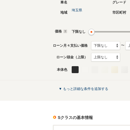
車名
グレード
埼玉県
地域
市区町村
現行
初代
2021年7月～生産中
2015年2
生産モデ
価格
下限なし
Sクラスのカタログを見る
〜
ローン月々支払い価格
ローン頭金（上限）
本体色
▼ もっと詳細な条件を追加する
Sクラス
の基本情報