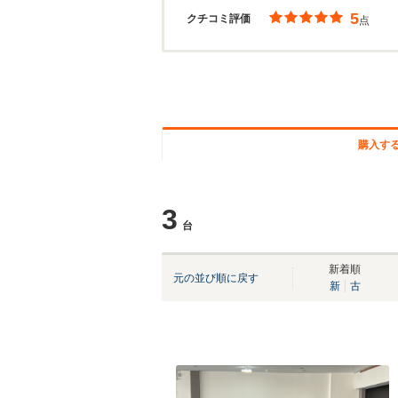
5
クチコミ評価
点
購入す
3
台
新着順
元の並び順に戻す
新
古