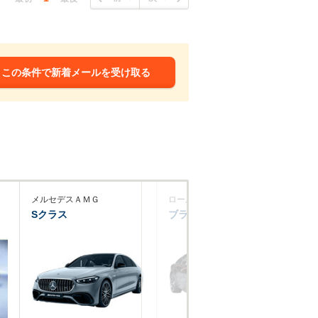
この条件で新着メールを受け取る
メルセデスＡＭＧ
ロールスロイス
ロ
Sクラス
ブラックバッジレイス
フ