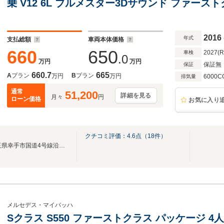
乗 V12 6L ブルメスター3Dサウンド ファース
ール&保温ボックス ナイトビューアシスト レー
ト 電動オットマン パノラマサンルー
2016
年式
支払総額
車両本体価格
660
650
2027(
車検
.0
万円
万円
保証無
保証
660.7
665
A
プラン
B
プラン
万円
万円
6000C
排気量
通常
51,200
詳細を見る
月々
円
ローン価格
お気に入り
クチコミ評価：
4.6
点（
18
件）
■圏央道幸手ICから約3分、埼玉県幸手市国道4号線沿いにございます■
メルセデス・マイバッハ
Sクラス S550 ファーストクラス パッケージ 