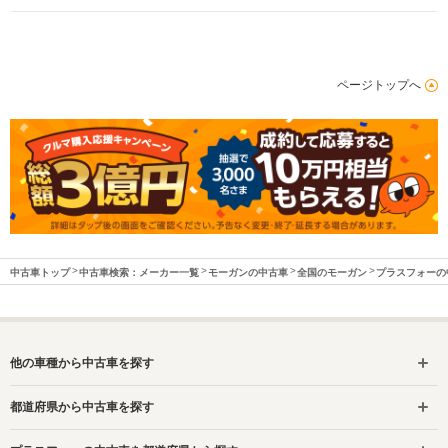
排気量
1798cc
1999cc
2997cc
ページトップへ
駆動方式
FR
FR
FR
中古車トップ
中古車検索：メーカー一覧
モーガンの中古車
全国のモーガン
プラスフォーの
他の車種から中古車を探す
都道府県から中古車を探す