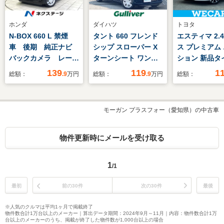
ホンダ
ダイハツ
トヨタ
N-BOX 660 L 禁煙
タント 660 フレンド
エスティマ 2.
車 後期 純正ナビ
シップ スローパー X
ス プレミアム
バックカメラ レーダ
ターンシート ワンオ
ション 新品タ
ークルーズ 電動スラ
ーナー/メーカー純正
正 8インチ S
139
119
1
総額：
.9
万円
総額：
.9
万円
総額：
イド ホンダセンシン
ナビ(NMZK-
リップダウン
グ 電動パーキング
W71D)/(CD/DVD/BT/USB/SD)/
ー/両側電動ス
LEDヘッド コーナー
フルセグTV/片側電動
ドア/シート 
モーガン プラスフォー（愛知県）の中古車
センサー シートヒー
ドア/バックカメラ/プ
ザー/ヘッドラ
ター ETC サンシェ
ッシュスタート/スマ
HID/USBジャ
ード
ートキー/スペアキ
ク/Bluetooth
物件更新時にメールを受け取る
ー/LEDヘッドライト
続/ETC/EBD付
1
/1
最初
前の30件
次の30件
最後
※人気のクルマは平均1ヶ月で掲載終了
物件数合計1万台以上のメーカー｜算出データ期間：2024年9月～11月｜内容：物件数合計1万
台以上のメーカーのうち、掲載が終了した物件数が1,000台以上の場合