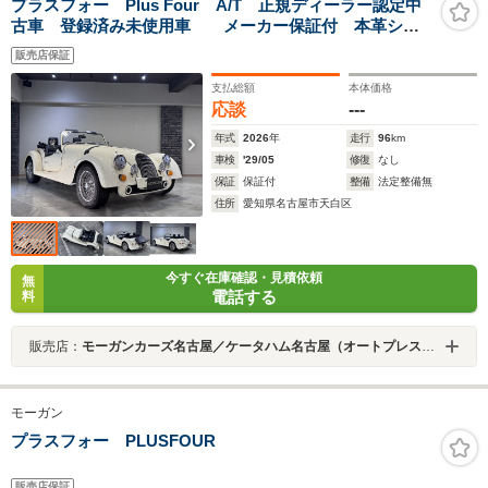
プラスフォー Plus Four A/T 正規ディーラー認定中
古車 登録済み未使用車 メーカー保証付 本革シー
ト ポリッシュドワイヤーホイル シートヒーター エア
販売店保証
コン スポットライト ラゲージラック
支払総額
本体価格
応談
---
年式
2026
年
走行
96
km
車検
'29/05
修復
なし
保証
保証付
整備
法定整備無
住所
愛知県名古屋市天白区
今すぐ在庫確認・見積依頼
無
電話する
料
販売店：
モーガンカーズ名古屋／ケータハム名古屋（オートプレステージ名古屋店）
モーガン
プラスフォー PLUSFOUR
販売店保証