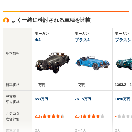
よく一緒に検討される車種を比較
モーガン
モーガン
モーガン
4/4
プラス4
プラスシ
基本情報
新車価格
‐‐‐万円
‐‐‐万円
1393.2～
中古車
653万円
761.5万円
1850万円
平均価格
クチコミ
4.5
4.0
-
総合評価
乗車定員
2人
2～4人
2人