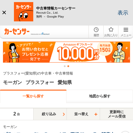
中古車情報カーセンサー
表示
Recruit Co., Ltd.
無料 － Google Play
履歴
お気に入り
メニュー
プラスフォー(愛知県)の中古車・中古車情報
モーガン プラスフォー 愛知県
一覧から探す
地図から探す
更新時に
2
絞り込み
並べ替え
台
メール受信
モーガン