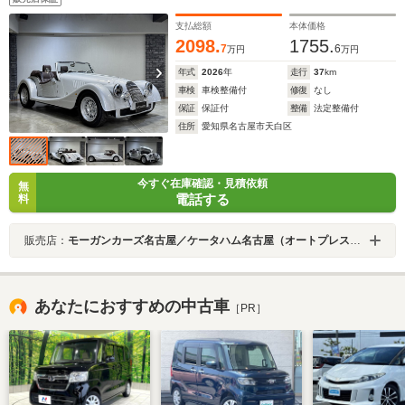
支払総額
本体価格
2098.
1755.
7
6
万円
万円
年式
2026
年
走行
37
km
車検
車検整備付
修復
なし
保証
保証付
整備
法定整備付
住所
愛知県名古屋市天白区
今すぐ在庫確認・見積依頼
無
電話する
料
販売店：
モーガンカーズ名古屋／ケータハム名古屋（オートプレステージ名古屋店）
あなたにおすすめの中古車
［PR］