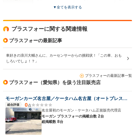
▼
全てを表示する
ドア数
2ドア
2ドア
2ドア
全高
全高
全
プラスフォーに関する関連情報
1.22m
1.22m～1.32m
1.
プラスフォーの最新記事
全幅
全幅
全
車好きの浪川大輔さんに、カーセンサーからの挑戦状！「この車、おも
サイズ
1.63m
1.61m
1.
しろいでしょ！？」
全長
全長
(全長x全幅x全高)
4.01m
4.01m～4.02m
3.
プラスフォーの最新記事一覧
プラスフォー（愛知県）を扱う注目販売店
ホイールベース
ホイールベース
ホイー
-m
-m
モーガンカーズ名古屋／ケータハム名古屋（オートプレステージ名古屋店）
0
総合評価
点
名古屋初のモーガン・ケータハム正規販売代理店
2
モーガン プラスフォーの
掲載台数
台
8
WLTCモード
総掲載数
台
-
-
-
燃費