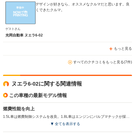
デザインが好きなら、オススメなクルマだと思います。良
くできたクルマ。
ゲストさん
光岡自動車 ヌエラ6-02
もっと見る
すべてのクチコミをもっと見る(7件)
ヌエラ6-02に関する関連情報
この車種の最新モデル情報
燃費性能を向上
1.5L車は燃費制御システムを改良。1.8L車はエンジンにバルブマチックが採用され、いずれも燃費性能が向上している。また1.5L車はタイヤサイズが改められ、185/65R15サイズとなった。1.8L車はナビ連動型のオーディオコントロールステアリングスイッチが標準装備されている。（2010.7）
全てを表示する