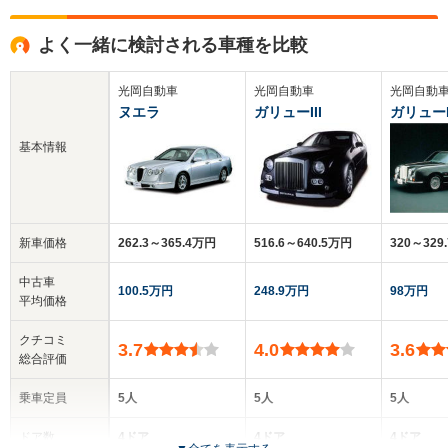
よく一緒に検討される車種を比較
光岡自動車
光岡自動車
光岡自動
ヌエラ
ガリューIII
ガリュー
基本情報
新車価格
262.3～365.4万円
516.6～640.5万円
320～329
中古車
100.5万円
248.9万円
98万円
平均価格
クチコミ
3.7
4.0
3.6
総合評価
乗車定員
5人
5人
5人
ドア数
4ドア
4ドア
4ドア