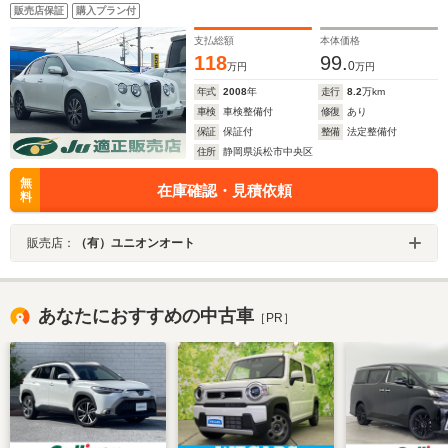
販売店保証
購入プラン付
支払総額
本体価格
118
99.
0
万円
万円
年式
2008
年
走行
8.2
万km
車検
車検整備付
修復
あり
保証
保証付
整備
法定整備付
住所
静岡県浜松市中央区
無
在庫確認・見積依頼
料
販売店：
（有）ユニオンオート
あなたにおすすめの中古車
［PR］