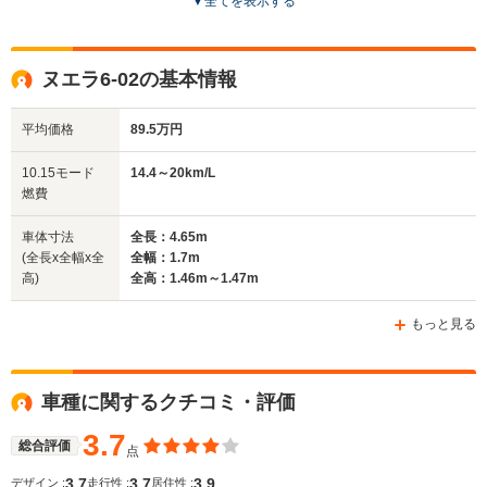
▼
全てを表示する
全高
全高
全
1.45m～1.47m
1.51m～1.53m
1.
ヌエラ6-02の基本情報
平均価格
89.5万円
全幅
全幅
全
サイズ
1.76m
1.81m
1.
全長
全長
10.15モード
14.4～20km/L
(全長x全幅x全高)
4.86m
5m
4.
燃費
車体寸法
全長：4.65m
(全長x全幅x全
全幅：1.7m
ホイールベース
ホイールベース
ホイー
高)
全高：1.46m～1.47m
-m
-m
もっと見る
WLTCモード
車種に関するクチコミ・評価
-
-
-
燃費
3.7
総合評価
点
3.7
3.7
3.9
デザイン :
走行性 :
居住性 :