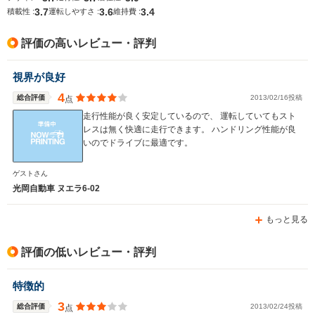
3.7
3.6
3.4
排気量
1998～2354cc
2495～3498cc
1998cc
積載性 :
運転しやすさ :
維持費 :
駆動方式
FF、4WD
FR、4WD
FR
評価の高いレビュー・評判
視界が良好
4
総合評価
2013/02/16投稿
点
走行性能が良く安定しているので、 運転していてもスト
レスは無く快適に走行できます。 ハンドリング性能が良
いのでドライブに最適です。
ゲストさん
光岡自動車 ヌエラ6-02
もっと見る
評価の低いレビュー・評判
特徴的
3
総合評価
2013/02/24投稿
点