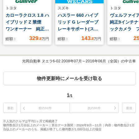
トヨタ
スズキ
トヨタ
カローラクロス 1.8 ハ
ハスラー 660 ハイブ
ヴェルファイア 2
イブリッド Z 禁煙
リッド G レーダーブ
純正9インチナ
ワンオーナー 純正ナ
レーキサポート(スズ
ックカメラ 
ビ バックカメラ
キ)/シートヒーター 前
TV 両側パワ
329
143
2
総額：
.8
万円
総額：
.8
万円
総額：
ETC トヨタセーフテ
席/車線逸脱防止支援
イドドア ス
ィーセンス コーナー
システム/ヘッドラン
ー オートLE
センサー 電動リアゲ
プ LED/EBD付ABS/横
ト ステアリ
光岡自動車 ヌエラ6-02 2008年07月～2016年06月（全国）の中古車
ート 革巻きステアリ
滑り防止装置/アイド
コン 社外前
ング ハーフレザー
リングストップ
ブレコーダー
電格ミラー スマート
タイヤ ビル
物件更新時にメールを受け取る
キー 純正18AW
ETC2.0 取説
LEDヘッド
1
/1
最初
前の30件
次の30件
最後
※人気のクルマは平均1ヶ月で掲載終了
物件数合計1万台以上のメーカー｜算出データ期間：2024年9月～11月｜内容：物件数合計1万
台以上のメーカーのうち、掲載が終了した物件数が1,000台以上の場合