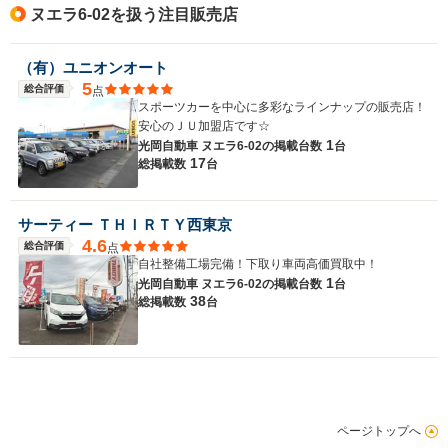
ヌエラ6-02を扱う注目販売店
（有）ユニオンオート
5
総合評価
点
スポーツカーを中心に多彩なラインナップの販売店！
安心のＪＵ加盟店です☆
1
光岡自動車 ヌエラ6-02の
掲載台数
台
17
総掲載数
台
サーティー ＴＨＩＲＴＹ西東京
4.6
総合評価
点
自社整備工場完備！下取り車両高価買取中！
1
光岡自動車 ヌエラ6-02の
掲載台数
台
38
総掲載数
台
ページトップへ