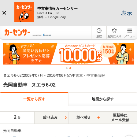
中古車情報カーセンサー
表示
Recruit Co., Ltd.
無料 － Google Play
履歴
お気に入り
メニュー
ヌエラ6-02(2008年07月～2016年06月)の中古車・中古車情報
光岡自動車 ヌエラ6-02
一覧から探す
地図から探す
更新時に
2
絞り込み
並べ替え
台
メール受信
光岡自動車