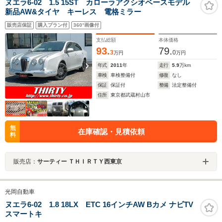
ヌエラ6-02 1.5 15ST カローラアクシオベースモデル
新品AW&タイヤ キーレス 電格ミラー
販売店保証
購入プラン付
360°画像付
支払総額
本体価格
93.
79.
3
0
万円
万円
年式
2011
年
走行
5.9
万km
車検
車検整備付
修復
なし
保証
保証付
整備
法定整備付
住所
東京都武蔵村山市
無
在庫確認・見積依頼
料
販売店：
サーティー ＴＨＩＲＴＹ西東京
光岡自動車
ヌエラ6-02 1.8 18LX ETC 16インチAW Bカメ ナビTV
スマートキ