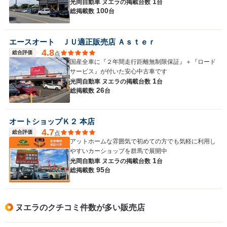
1
光岡自動車 ヌエラの
掲載台数
台
100
総掲載数
台
エースオート ＪＵ適正販売店 Ａｓｔｅｒ
4.8
総合評価
点
国産全車に『２年間走行距離無制限保証』＋『ロード
サービス』が付いた安心中古車です
1
光岡自動車 ヌエラの
掲載台数
台
26
総掲載数
台
オートショップＫ２ 本店
4.7
総合評価
点
アットホームな雰囲気で初めての方でも気軽に利用し
やすいカーショップを群馬で展開中
1
光岡自動車 ヌエラの
掲載台数
台
95
総掲載数
台
ヌエラのクチコミ件数が多い販売店