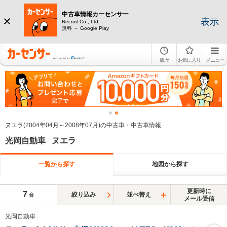
中古車情報カーセンサー
表示
Recruit Co., Ltd.
無料 － Google Play
履歴
お気に入り
メニュー
ヌエラ(2004年04月～2008年07月)の中古車・中古車情報
光岡自動車 ヌエラ
一覧から探す
地図から探す
更新時に
7
絞り込み
並べ替え
台
メール受信
光岡自動車