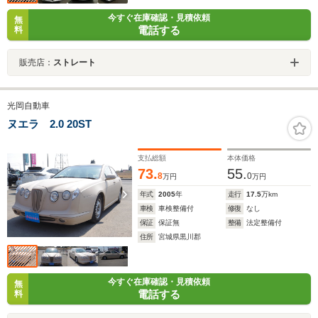
今すぐ在庫確認・見積依頼
無
電話する
料
販売店：
ストレート
光岡自動車
ヌエラ 2.0 20ST
支払総額
本体価格
73.
55.
8
0
万円
万円
年式
2005
年
走行
17.5
万km
車検
車検整備付
修復
なし
保証
保証無
整備
法定整備付
住所
宮城県黒川郡
今すぐ在庫確認・見積依頼
無
電話する
料