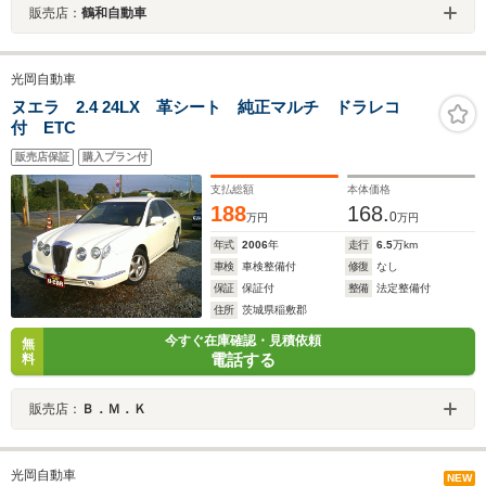
販売店：
鶴和自動車
光岡自動車
ヌエラ 2.4 24LX 革シート 純正マルチ ドラレコ
付 ETC
販売店保証
購入プラン付
支払総額
本体価格
188
168.
0
万円
万円
年式
2006
年
走行
6.5
万km
車検
車検整備付
修復
なし
保証
保証付
整備
法定整備付
住所
茨城県稲敷郡
今すぐ在庫確認・見積依頼
無
電話する
料
販売店：
Ｂ．Ｍ．Ｋ
光岡自動車
NEW