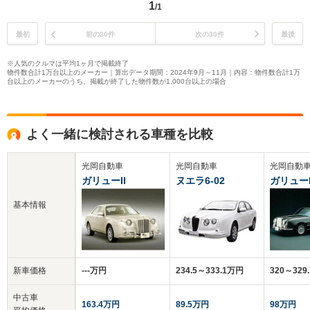
1
/1
最初
前の30件
次の30件
最後
※人気のクルマは平均1ヶ月で掲載終了
物件数合計1万台以上のメーカー｜算出データ期間：2024年9月～11月｜内容：物件数合計1万
台以上のメーカーのうち、掲載が終了した物件数が1,000台以上の場合
よく一緒に検討される車種を比較
光岡自動車
光岡自動車
光岡自動
ガリューII
ヌエラ6-02
ガリュー
基本情報
新車価格
‐‐‐万円
234.5～333.1万円
320～329
中古車
163.4万円
89.5万円
98万円