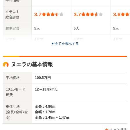
平均価格
クチコミ
3.7
3.7
3.6
総合評価
乗車定員
5人
5人
5人
ドア数
4ドア
4ドア
4ドア
▼
全てを表示する
全高
全高
全
1.45m
1.46m～1.47m
1.
ヌエラの基本情報
平均価格
100.5万円
全幅
全幅
全
サイズ
1.77m
1.7m
1.
全長
全長
10.15モード
12～13.8km/L
(全長x全幅x全高)
5.06m
4.65m
4.
燃費
車体寸法
全長：4.86m
(全長x全幅x全
全幅：1.76m
ホイールベース
ホイールベース
ホイー
高)
全高：1.45m～1.47m
-m
-m
もっと見る