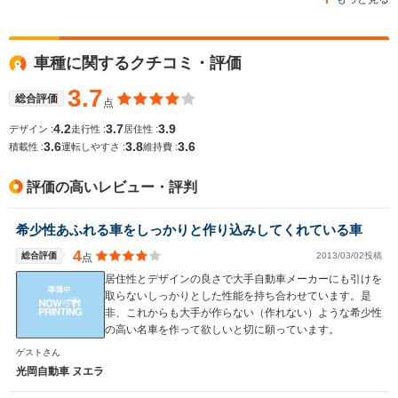
WLTCモード
車種に関するクチコミ・評価
-
-
-
燃費
3.7
総合評価
点
4.2
3.7
3.9
デザイン :
走行性 :
居住性 :
3.6
3.8
3.6
排気量
2495～2987cc
1496～1797cc
1998cc
積載性 :
運転しやすさ :
維持費 :
駆動方式
FR
FF、4WD
FR
評価の高いレビュー・評判
希少性あふれる車をしっかりと作り込みしてくれている車
4
総合評価
2013/03/02投稿
点
居住性とデザインの良さで大手自動車メーカーにも引けを
取らないしっかりとした性能を持ち合わせています。是
非、これからも大手が作らない（作れない）ような希少性
の高い名車を作って欲しいと切に願っています。
ゲストさん
光岡自動車 ヌエラ