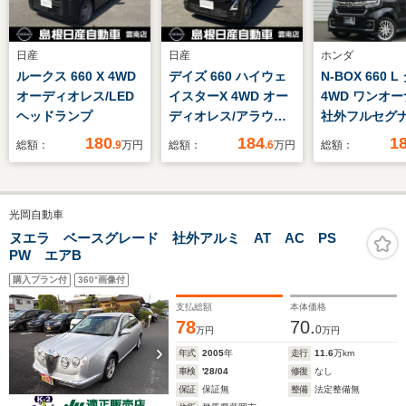
日産
日産
ホンダ
ルークス 660 X 4WD
デイズ 660 ハイウェ
N-BOX 660 
オーディオレス/LED
イスターX 4WD オー
4WD ワンオ
ヘッドランプ
ディオレス/アラウン
社外フルセグ
ドビューモニター
ETC・両側電
180
184
1
総額：
.9
万円
総額：
.6
万円
総額：
ドドア・前席
ーター・シー
テーブル・サ
光岡自動車
バック
ヌエラ ベースグレード 社外アルミ AT AC PS
PW エアB
購入プラン付
360°画像付
支払総額
本体価格
78
70.
0
万円
万円
年式
2005
年
走行
11.6
万km
車検
'28/04
修復
なし
保証
保証無
整備
法定整備無