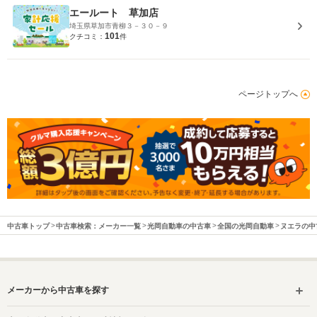
エールート 草加店
埼玉県草加市青柳３－３０－９
101
クチコミ：
件
ページトップへ
中古車トップ
中古車検索：メーカー一覧
光岡自動車の中古車
全国の光岡自動車
ヌエラの中
メーカーから中古車を探す