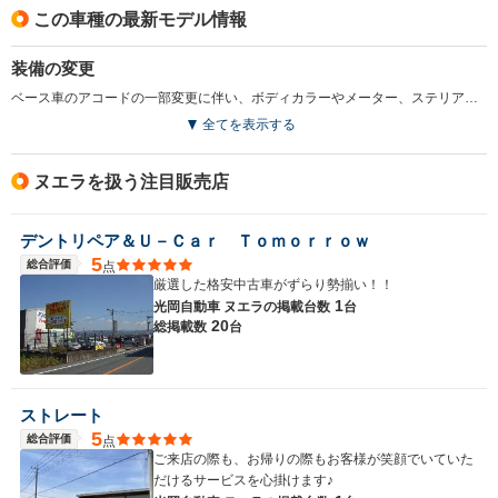
この車種の最新モデル情報
装備の変更
ベース車のアコードの一部変更に伴い、ボディカラーやメーター、ステリアング、シフトレバーなどが変更された。装備ではセキュリティアラームを設定し、HDDナビをオプション設定した。(2006.2)
全てを表示する
ヌエラを扱う注目販売店
デントリペア＆Ｕ－Ｃａｒ Ｔｏｍｏｒｒｏｗ
5
総合評価
点
厳選した格安中古車がずらり勢揃い！！
1
光岡自動車 ヌエラの
掲載台数
台
20
総掲載数
台
ストレート
5
総合評価
点
ご来店の際も、お帰りの際もお客様が笑顔でいていた
だけるサービスを心掛けます♪