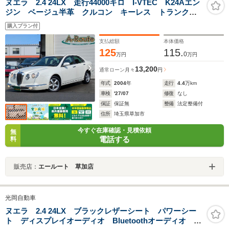
ヌエラ 2.4 24LX 走行44000キロ I-VTEC K24Aエン
ジン ベージュ半革 クルコン キーレス トランクス
ルー 木目調パネル 純正DVDナビ 6連奏CD 革巻ハ
購入プラン付
ンドル デュアルオートエアコン 純正16アルミ
支払総額
本体価格
125
115.
0
万円
万円
13,200
通常ローン
月々
円
年式
2004
年
走行
4.4
万km
車検
'27/07
修復
なし
保証
保証無
整備
法定整備付
住所
埼玉県草加市
今すぐ在庫確認・見積依頼
無
電話する
料
販売店：
エールート 草加店
光岡自動車
ヌエラ 2.4 24LX ブラックレザーシート パワーシー
ト ディスプレイオーディオ Bluetoothオーディオ 全