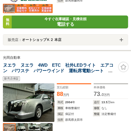
住所
群馬県藤岡市
今すぐ在庫確認・見積依頼
無
電話する
料
販売店：
オートショップＫ２ 本店
光岡自動車
ヌエラ ヌエラ 4WD ETC 社外LEDライト エアコ
ン パワステ パワーウインド 運転席電動シート ハ
ーフレザーシート キーレス純正 Wエアバック
販売店保証
ABS 衝突安全ボディ 盗難防止システム ナビ バッ
クカメラ
支払総額
本体価格
88
73.
0
万円
万円
年式
2004
年
走行
13.5
万km
車検
車検整備付
修復
なし
保証
保証付
整備
法定整備付
住所
群馬県太田市