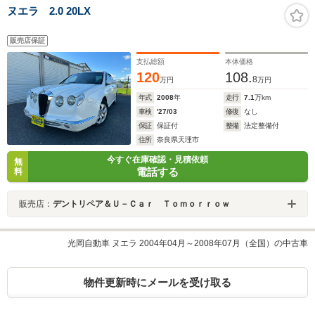
ヌエラ 2.0 20LX
販売店保証
支払総額
本体価格
120
108.
8
万円
万円
年式
2008
年
走行
7.1
万km
車検
'27/03
修復
なし
保証
保証付
整備
法定整備付
住所
奈良県天理市
今すぐ在庫確認・見積依頼
無
電話する
料
販売店：
デントリペア＆Ｕ－Ｃａｒ Ｔｏｍｏｒｒｏｗ
光岡自動車 ヌエラ 2004年04月～2008年07月（全国）の中古車
物件更新時にメールを受け取る