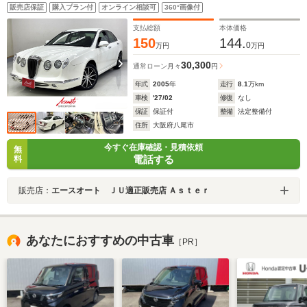
方位カメラ クルーズコントロール
販売店保証
購入プラン付
オンライン相談可
360°画像付
支払総額
本体価格
150
144.
0
万円
万円
30,300
通常ローン
月々
円
年式
2005
年
走行
8.1
万km
車検
'27/02
修復
なし
保証
保証付
整備
法定整備付
住所
大阪府八尾市
今すぐ在庫確認・見積依頼
無
電話する
料
販売店：
エースオート ＪＵ適正販売店 Ａｓｔｅｒ
あなたにおすすめの中古車
［PR］