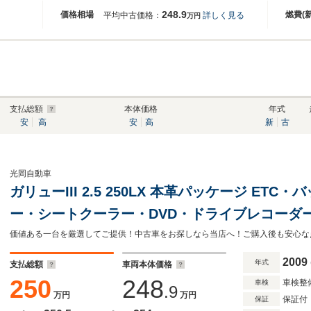
248.9
価格相場
燃費(
平均中古価格：
詳しく見る
万円
支払総額
本体価格
年式
安
高
安
高
新
古
光岡自動車
ガリューIII 2.5 250LX 本革パッケージ E
ー・シートクーラー・DVD・ドライブレコーダ
2009
年式
支払総額
車両本体価格
250
248
車検整
車検
.9
万円
万円
保証付
保証