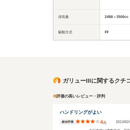
排気量
2488～3500cc
駆動方式
FF
ガリューIIIに関するクチ
評価の高いレビュー・評判
ハンドリングがよい
4
2013/0
総合評価
点