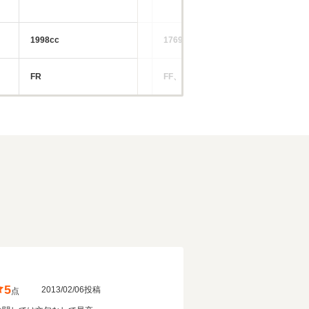
1998cc
1769～1998cc
14
FR
FF、4WD
FR
5
2013/02/06投稿
点