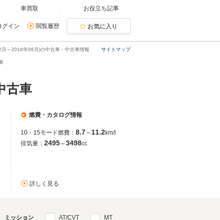
車買取
お役立ち記事
ログイン
閲覧履歴
お気に入り
年02月～2016年06月)の中古車・中古車情報
サイトマップ
車
の中古車
燃費・カタログ情報
8.7
11.2
10・15モード燃費：
～
km/l
2495
3498
排気量：
～
cc
詳しく見る
ミッション
AT/CVT
MT