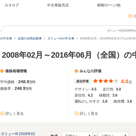
カタログ
中古車販売店
保険/ローン/他
ガリューIII(2008
の中古車
全国の光岡自動車
ガリューIIIの中古車
2008年02月～2016年06月モデルの中古
 2008年02月～2016年06月（全国）
価格相場情報
みんなの評価
4.0
248.9
総合評価
平均価格：
点
万円
248.9
価格帯：
万円
デザイン:
4.5
走行性:
4.0
居住性:
4.2
積載性:
3.6
運転のしやすさ:
3.8
維持費:
3.6
詳しく見る
詳しく見る
ガリューIII 2008年02