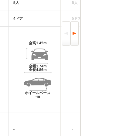
5人
5人
2
4ドア
5ドア
2
全高
1.45m
全高
1.45m～1.47m
全幅
1.74m
全幅
1.7m
全長
4.86m
全長
4.65m
ホイールベース
ホイールベース
-m
-m
-
-
-