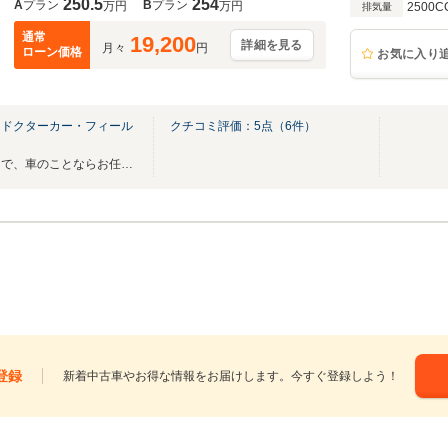
250.5
254
A
プラン
B
プラン
万円
万円
2500C
排気量
通常
19,200
詳細を見る
月々
円
ローン価格
お気に入り
 ドクターカー・フィール
クチコミ評価：
5
点（
6
件）
愛車探しから整備・カスタムまで、車のことならお任せください！
登録
新着中古車やお得な情報をお届けします。今すぐ登録しよう！