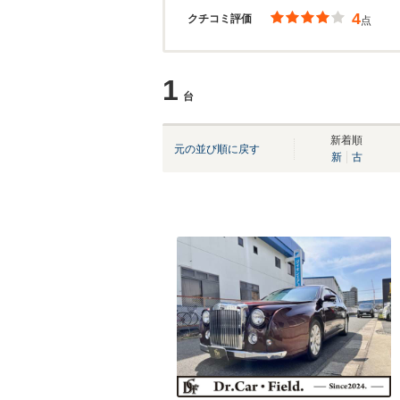
4
クチコミ評価
点
1
台
新着順
元の並び順に戻す
新
古