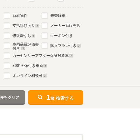
新着物件
未登録車
支払総額あり
メーカー系販売店
修復歴なし
クーポン付き
車両品質評価書
購入プラン付き
付き
カーセンサーアフター保証対象車
360
°画像付き車両
オンライン相談可
1
条件をクリア
台 検索する