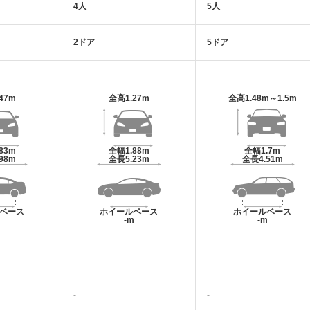
4人
5人
2ドア
5ドア
.47m
全高
1.27m
全高
1.48m～1.5m
.83m
全幅
1.88m
全幅
1.7m
.98m
全長
5.23m
全長
4.51m
ベース
ホイールベース
ホイールベース
m
-m
-m
-
-