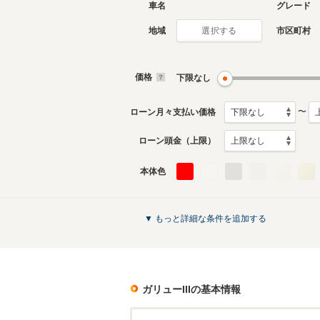
車名
グレード
地域
市区町村
選択する
価格
下限なし
〜
ローン月々支払い価格
ローン頭金（上限）
本体色
▼ もっと詳細な条件を追加する
ガリューIII
の基本情報