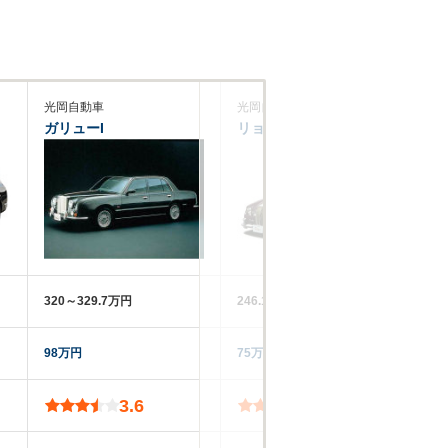
光岡自動車
光岡自動車
光
ガリューI
リョーガワゴン
ヒ
320～329.7万円
246.1～303.4万円
49
98万円
75万円
‐‐
3.6
3.8