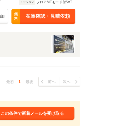
C
フロアMTモード付5AT
ミッション
無
在庫確認・見積依頼
追加
料
1
前へ
次へ
最初
最後
この条件で新着メールを受け取る