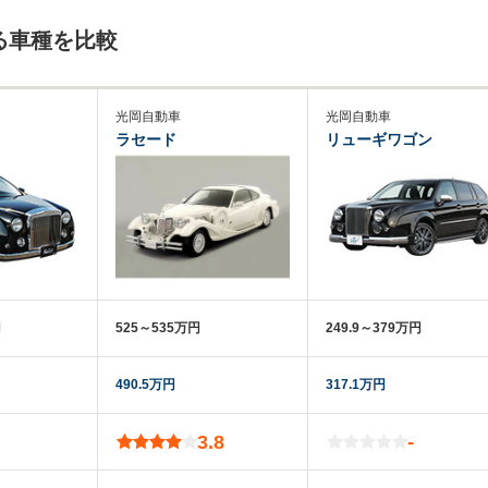
る車種を比較
光岡自動車
光岡自動車
ラセード
リューギワゴン
円
525～535万円
249.9～379万円
490.5万円
317.1万円
3.8
-