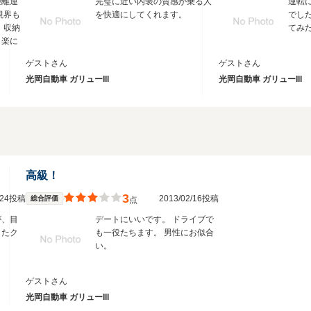
距離運
完璧に近い内装の質感が乗る人
運転
視界も
を快適にしてくれます。
でし
 収納
てみ
も楽に
ゲストさん
ゲストさん
光岡自動車 ガリューIII
光岡自動車 ガリューIII
高級！
3
2/24投稿
2013/02/16投稿
総合評価
点
が、目
デートにいいです。 ドライブで
きたク
も一役たちます。 男性にお似合
い。
ゲストさん
光岡自動車 ガリューIII