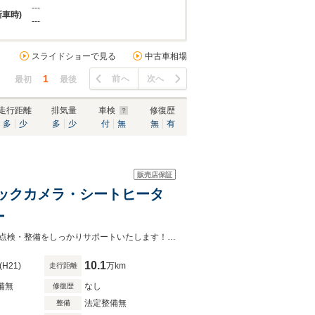
---
新車時)
---
スライドショーで見る
中古車相場
1
前へ
次へ
最初
最後
走行距離
排気量
車検
修復歴
多
少
多
少
付
無
無
有
販売店保証
TC・バックカメラ・シートヒータ
ー
価値ある一台を厳選してご提供！中古車をお探しなら当店へ！ご購入後も安心な点検・整備をしっかりサポートいたします！お気軽にお問い合わせください！
10.1
(H21)
万km
走行距離
備無
なし
修復歴
法定整備無
整備