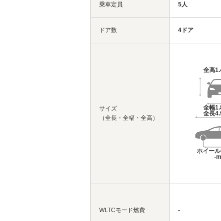
乗車定員
5人
ドア数
4ドア
全高
1
全幅
1
サイズ
全長
4
（全長・全幅・全高）
ホイール
-
WLTCモード燃費
-