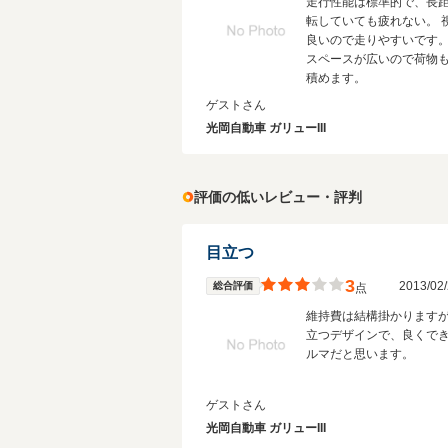
走行性能は標準的で、長
転していても疲れない。 
良いので走りやすいです。
スペースが広いので荷物
積めます。
ゲストさん
光岡自動車 ガリューIII
評価の低いレビュー・評判
目立つ
3
2013/0
総合評価
点
維持費は結構掛かります
立つデザインで、良くで
ルマだと思います。
ゲストさん
光岡自動車 ガリューIII