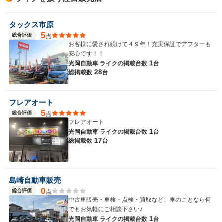
タックス市原
5
総合評価
点
お客様に愛され続けて４９年！充実保証でアフターも
安心です！！
1
光岡自動車 ライクの
掲載台数
台
28
総掲載数
台
フレアオート
5
総合評価
点
フレアオート
1
光岡自動車 ライクの
掲載台数
台
17
総掲載数
台
島崎自動車販売
0
総合評価
点
中古車販売・車検・点検・買取など、車のことなら何
でもお気軽にご相談下さい♪
1
光岡自動車 ライクの
掲載台数
台