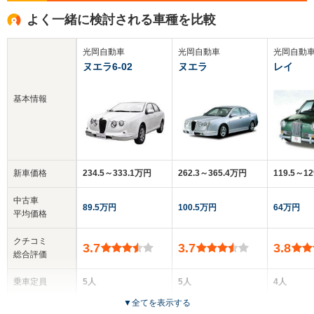
よく一緒に検討される車種を比較
光岡自動車
光岡自動車
光岡自動
ヌエラ6-02
ヌエラ
レイ
基本情報
新車価格
234.5～333.1万円
262.3～365.4万円
119.5～1
中古車
89.5万円
100.5万円
64万円
平均価格
クチコミ
3.7
3.7
3.8
総合評価
乗車定員
5人
5人
4人
▼
全てを表示する
ドア数
4ドア
4ドア
5ドア