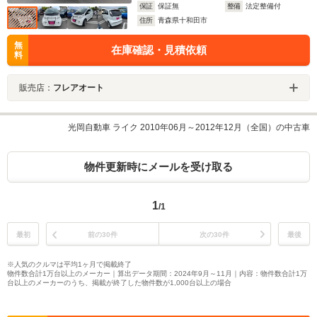
保証
保証無
整備
法定整備付
住所
青森県十和田市
無
在庫確認・見積依頼
料
販売店：
フレアオート
光岡自動車 ライク 2010年06月～2012年12月（全国）の中古車
物件更新時にメールを受け取る
1
/1
最初
前の30件
次の30件
最後
※人気のクルマは平均1ヶ月で掲載終了
物件数合計1万台以上のメーカー｜算出データ期間：2024年9月～11月｜内容：物件数合計1万
台以上のメーカーのうち、掲載が終了した物件数が1,000台以上の場合