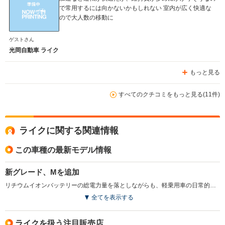
で常用するには向かないかもしれない 室内が広く快適な
ので大人数の移動に
ゲストさん
光岡自動車 ライク
もっと見る
すべてのクチコミをもっと見る(11件)
ライクに関する関連情報
この車種の最新モデル情報
新グレード、Mを追加
リチウムイオンバッテリーの総電力量を落としながらも、軽乗用車の日常的な使用としては充分な航続距離である120km(JC08モード)を実現したエントリーグレードのMが設定された。上級グレードであるGは、バッテリー容量はそのままで、航続距離が180kmに延長された。(2011.8)
全てを表示する
ライクを扱う注目販売店