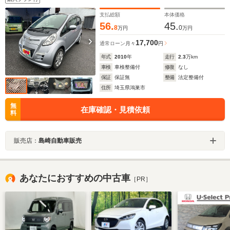
支払総額
本体価格
56.
45.
8
0
万円
万円
17,700
通常ローン
月々
円
年式
2010
年
走行
2.3
万km
車検
車検整備付
修復
なし
保証
保証無
整備
法定整備付
住所
埼玉県鴻巣市
無
在庫確認・見積依頼
料
販売店：
島崎自動車販売
あなたにおすすめの中古車
［PR］