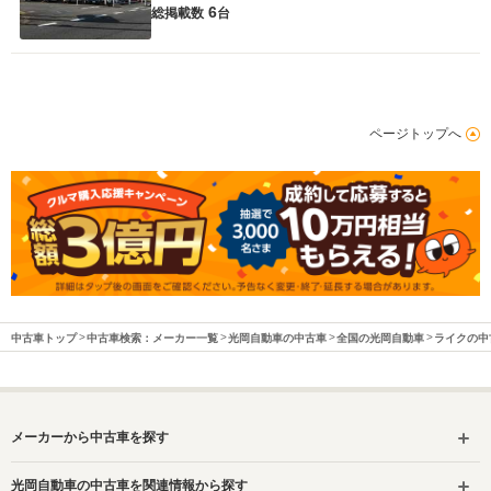
6
総掲載数
台
ページトップへ
中古車トップ
中古車検索：メーカー一覧
光岡自動車の中古車
全国の光岡自動車
ライクの中
メーカーから中古車を探す
光岡自動車の中古車を関連情報から探す