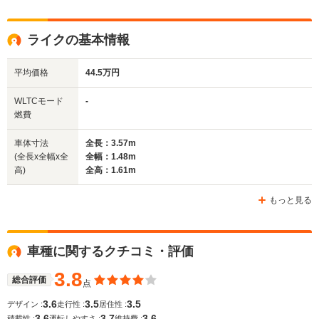
全高
全高
全
ライクの基本情報
1.46m～1.47m
1.45m～1.47m
1.
平均価格
44.5万円
全幅
全幅
全
WLTCモード
-
サイズ
1.7m
1.76m
1.
燃費
全長
全長
(全長x全幅x全高)
4.65m
4.86m
3
車体寸法
全長：3.57m
(全長x全幅x全
全幅：1.48m
高)
全高：1.61m
ホイールベース
ホイールベース
ホイー
-m
-m
もっと見る
車種に関するクチコミ・評価
WLTCモード
-
-
-
燃費
3.8
総合評価
点
3.6
3.5
3.5
デザイン :
走行性 :
居住性 :
3.6
3.7
3.6
積載性 :
運転しやすさ :
維持費 :