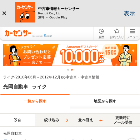
中古車情報カーセンサー
表示
Recruit Co., Ltd.
無料 － Google Play
履歴
お気に入り
メニュー
ライク(2010年06月～2012年12月)の中古車・中古車情報
光岡自動車 ライク
一覧から探す
地図から探す
更新時に
3
絞り込み
並べ替え
台
メール受信
光岡自動車