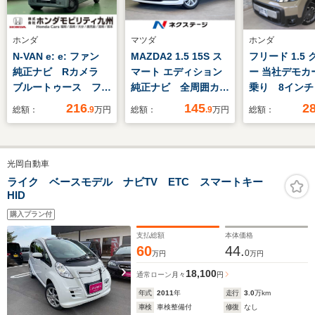
ホンダ
マツダ
ホンダ
N-VAN e: e: ファン
MAZDA2 1.5 15S ス
フリード 1.5
純正ナビ Rカメラ
マート エディション
ー 当社デモカ
ブルートゥース フル
純正ナビ 全周囲カメ
乗り 8インチ
セグTV
ラ 衝突軽減 禁煙
トナビ BSI
216
145
2
総額：
.9
万円
総額：
.9
万円
総額：
車 コーナーセンサ
リアクーラー
ー スマートキー
ワースライド
LEDヘッド ビルトイ
イドエアバッ
光岡自動車
ンETC オートハイビ
トヒーター
ーム オートエアコ
ライク ベースモデル ナビTV ETC スマートキー
HID
ン Bluetooth DVD
再生 ブルーレイ再生
購入プラン付
支払総額
本体価格
60
44.
0
万円
万円
18,100
通常ローン
月々
円
年式
2011
年
走行
3.0
万km
車検
車検整備付
修復
なし