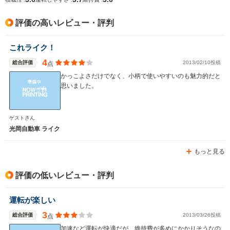
排気量
1496～1797cc
1998～2354cc
657cc
評価の高いレビュー・評判
駆動方式
FF、4WD
FF、4WD
FF、4WD
これライク！
4
総合評価
2013/02/10投稿
点
かっこよさだけでなく、小柄で使いやすいのも魅力的だと
思いました。
ゲストさん
光岡自動車 ライク
もっと見る
評価の低いレビュー・評判
運転が楽しい
3
総合評価
2013/03/26投稿
点
加速など運転が快適だが、維持費が多めにかかりそうなの