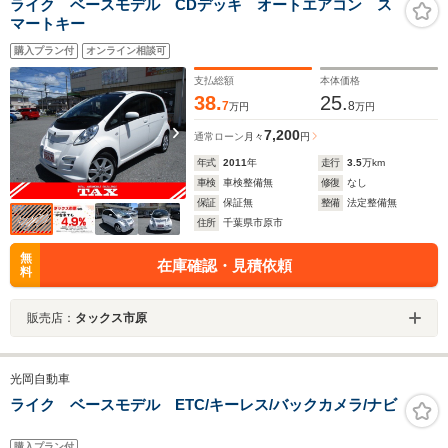
ライク ベースモデル CDデッキ オートエアコン ス
マートキー
購入プラン付
オンライン相談可
支払総額
本体価格
38.
25.
7
8
万円
万円
7,200
通常ローン
月々
円
年式
2011
年
走行
3.5
万km
車検
車検整備無
修復
なし
保証
保証無
整備
法定整備無
住所
千葉県市原市
無
在庫確認・見積依頼
料
販売店：
タックス市原
光岡自動車
ライク ベースモデル ETC/キーレス/バックカメラ/ナビ
購入プラン付