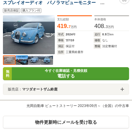
スプレイオーディオ パノラマビューモニター
Bluetooth LEDヘッドランプ HDMI接続 オートライ
販売店保証
購入プラン付
ト ETC 専用レザーシート 専用インテリアパネル
支払総額
本体価格
419.
408.
7
3
万円
万円
年式
2024
年
走行
0.9
万km
車検
'27/10
修復
なし
保証
保証付
整備
法定整備付
住所
三重県鈴鹿市
今すぐ在庫確認・見積依頼
無
電話する
料
販売店：
マツダオートザム鈴鹿
光岡自動車 ビュートストーリー 2023年09月～（全国）の中古車
物件更新時にメールを受け取る