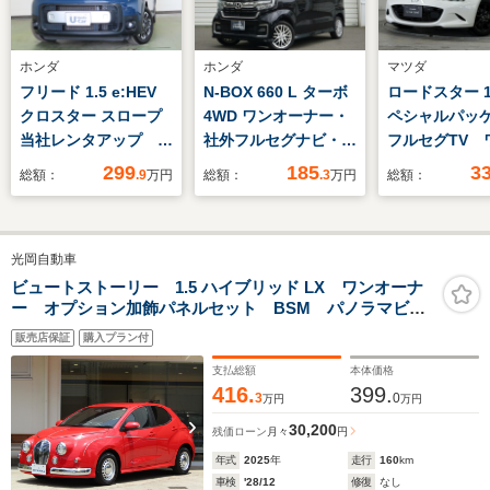
ホンダ
ホンダ
マツダ
フリード 1.5 e:HEV
N-BOX 660 L ターボ
ロードスター 1.
クロスター スロープ
4WD ワンオーナー・
ペシャルパッ
当社レンタアップ 純
社外フルセグナビ・
フルセグTV 
正インターナビ リア
ETC・両側電動スライ
ーナー バッ
299
185
3
総額：
.9
万円
総額：
.3
万円
総額：
カメラ フルセグ シ
ドドア・前席シートヒ
ラ ブライン
ートヒーター 純正ド
ーター・シートバック
トモニター 
ラレコ CSRS
テーブル・サイドエア
ーター Bluet
光岡自動車
VSA 左右PSD LED
バック
続 記録簿
フォグ
車 スマート
ビュートストーリー 1.5 ハイブリッド LX ワンオーナ
ー オプション加飾パネルセット BSM パノラマビュ
ーモニター ディスプレイオーディオプラス コンフォ
販売店保証
購入プラン付
ートシート アクセサリーコンセント 寒冷地仕様 ド
ライブレコーダー前後
支払総額
本体価格
416.
399.
3
0
万円
万円
30,200
残価ローン
月々
円
年式
2025
年
走行
160
km
車検
'28/12
修復
なし