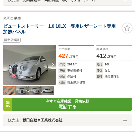
光岡自動車
ビュートストーリー 1.0 10LX 専用レザーシート専用
加飾パネル
販売店保証
支払総額
本体価格
427.
412.
1
3
万円
万円
年式
2026
年
走行
10
km
車検
車検整備付
修復
なし
保証
保証付
整備
法定整備付
住所
埼玉県深谷市
今すぐ在庫確認・見積依頼
無
電話する
料
販売店：
坂田自動車工業株式会社