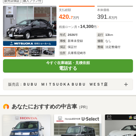
販売店保証
購入プラン付
ート オートエアコン セーフティセンス レーダーク
ルーズ LEDヘッドライト ETC
支払総額
本体価格
420.
391.
7
6
万円
万円
14,300
残価ローン
月々
円
年式
2026
年
走行
13
km
車検
新車未登録
修復
なし
保証
保証付
整備
法定整備付
住所
兵庫県尼崎市
今すぐ在庫確認・見積依頼
電話する
販売店：
ＢＵＢＵ ＭＩＴＳＵＯＫＡ ＢＵＢＵ ＷＥＳＴ店
あなたにおすすめの中古車
［PR］