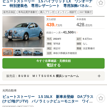
ビュートストーリー 1.5 ハイブリッド LX ワンオーナ
ー 特別塗装色 専用レザーシート 専用加飾パネル
コンフォートシートセット/シートヒーター ACコンセン
販売店保証
車両品質評価書付
購入プラン付
オンライン相談可
360°画像付
ト ディスプレイオーディオ/パノラミックビュー/Car
Play
支払総額
本体価格
439.
428.
7
0
万円
万円
41,500
残価ローン
月々
円
年式
2024
年
走行
0.3
万km
車検
'27/12
修復
なし
保証
保証付
整備
法定整備付
住所
神奈川県横浜市都筑区
今すぐ在庫確認・見積依頼
電話する
販売店：
ＢＵＢＵ ＭＩＴＳＵＯＫＡ 横浜ショールーム
光岡自動車
ビュートストーリー 1.5 15LX 新車未登録 DAプラス
(ナビ/地デジTV) パノラミックビューモニター ワイヤ
レスAppleCarPlay スマートエントリー プッシュスタ