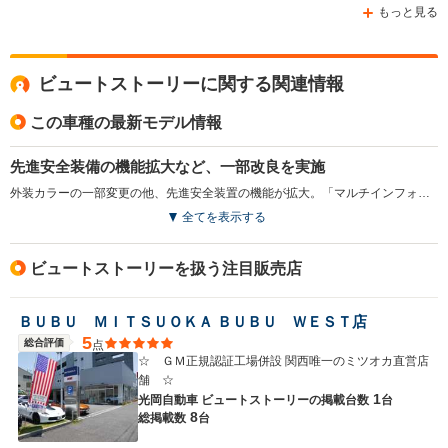
もっと見る
WLTCモード
ビュートストーリーに関する関連情報
-
-
-
燃費
この車種の最新モデル情報
先進安全装備の機能拡大など、一部改良を実施
排気量
1198cc
2495～3498cc
1496cc
外装カラーの一部変更の他、先進安全装置の機能が拡大。「マルチインフォメーションディスプレイ」の大型化、「スマートエントリー＆スタートシステム」の全車標準装備化など、機能拡大が図られた。（2024.2）
全てを表示する
駆動方式
FF、4WD
FR、4WD
FF、4WD
ビュートストーリーを扱う注目販売店
ＢＵＢＵ ＭＩＴＳＵＯＫＡ ＢＵＢＵ ＷＥＳＴ店
5
総合評価
点
☆ ＧＭ正規認証工場併設 関西唯一のミツオカ直営店
舗 ☆
1
光岡自動車 ビュートストーリーの
掲載台数
台
8
総掲載数
台