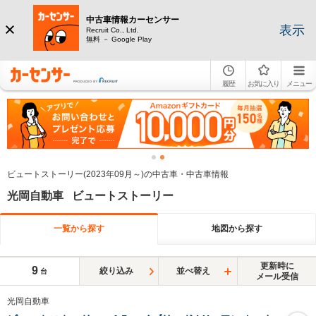
中古車情報カーセンサー
表示
Recruit Co., Ltd.
無料 － Google Play
履歴
お気に入り
メニュー
ビュートストーリー(2023年09月～)の中古車・中古車情報
光岡自動車 ビュートストーリー
一覧から探す
地図から探す
更新時に
9
絞り込み
並べ替え
台
メール受信
光岡自動車