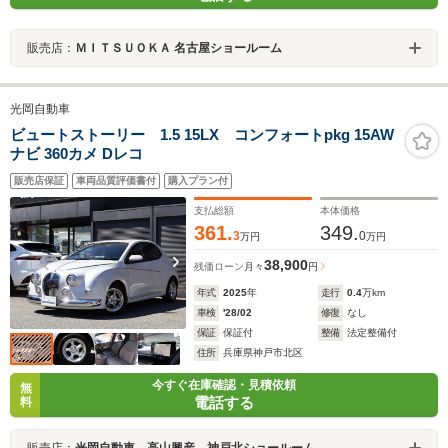
販売店：
ＭＩＴＳＵＯＫＡ 名古屋ショールーム
光岡自動車
ビュートストーリー 1.5 15LX コンフォートpkg 15AW
ナビ 360カメ Dレコ
販売店保証
車両品質評価書付
購入プラン付
支払総額
本体価格
361.
349.
3
0
万円
万円
38,900
残価ローン
月々
円
年式
2025
年
走行
0.4
万km
車検
'28/02
修復
なし
保証
保証付
整備
法定整備付
住所
兵庫県神戸市北区
今すぐ在庫確認・見積依頼
無
電話する
料
販売店：
光岡自動車 高山興産 神戸北ショールーム