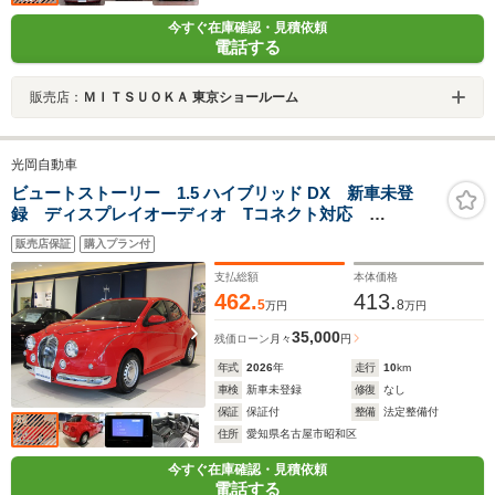
今すぐ在庫確認・見積依頼
電話する
販売店：
ＭＩＴＳＵＯＫＡ 東京ショールーム
光岡自動車
ビュートストーリー 1.5 ハイブリッド DX 新車未登
録 ディスプレイオーディオ Tコネクト対応
ETC2.0 パノラミックビューモニター オートエアコ
販売店保証
購入プラン付
ン スマートキー クルーズコントロール LEDヘッド
ライト Bluetooth
支払総額
本体価格
462.
413.
5
8
万円
万円
35,000
残価ローン
月々
円
年式
2026
年
走行
10
km
車検
新車未登録
修復
なし
保証
保証付
整備
法定整備付
住所
愛知県名古屋市昭和区
今すぐ在庫確認・見積依頼
電話する