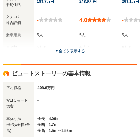
183.7万円
248.9万円
268.1万円
平均価格
クチコミ
-
4.0
-
総合評価
乗車定員
5人
5人
5人
ドア数
5ドア
4ドア
4ドア
▼
全てを表示する
全高
全高
全高
1.52m
1.51m～1.53m
1.46m
ビュートストーリーの基本情報
平均価格
408.8万円
全幅
全幅
全
サイズ
1.67m
1.81m
1
全長
全長
WLTCモード
-
(全長x全幅x全高)
3.98m
5m
4.
燃費
車体寸法
全長：4.09m
(全長x全幅x全
全幅：1.7m
ホイールベース
ホイールベース
ホイー
高)
全高：1.5m～1.52m
-m
-m