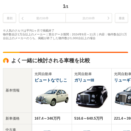
1
/1
最初
前の30件
次の30件
最後
※人気のクルマは平均1ヶ月で掲載終了
物件数合計1万台以上のメーカー｜算出データ期間：2024年9月～11月｜内容：物件数合計1万
台以上のメーカーのうち、掲載が終了した物件数が1,000台以上の場合
よく一緒に検討される車種を比較
光岡自動車
光岡自動車
光岡自動
ビュートなでしこ
ガリューIII
リューギ
基本情報
新車価格
167.4～346万円
516.6～640.5万円
221.4～3
中古車