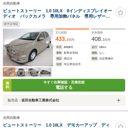
光岡自動車
ビュートストーリー 1.0 10LX 8インディスプレイオー
ディオ バックカメラ 専用加飾パネル 専用レザーシ
ート 光岡フロアマット
販売店保証
支払総額
本体価格
433.
408.
4
3
万円
万円
年式
2026
年
走行
10
km
車検
新車未登録
修復
なし
保証
保証付
整備
法定整備付
住所
埼玉県深谷市
今すぐ在庫確認・見積依頼
無
電話する
料
販売店：
坂田自動車工業株式会社
光岡自動車
ビュートストーリー 1.0 10LX デモカーアップ ディ