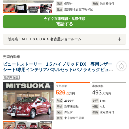
保証
保証付
整備
法定整備付
住所
愛知県名古屋市昭和区
今すぐ在庫確認・見積依頼
電話する
販売店：
ＭＩＴＳＵＯＫＡ 名古屋ショールーム
光岡自動車
ビュートストーリー 1.5 ハイブリッド DX 専用レザー
シート/専用インテリアパネルセット/パノラミックビュー
モニター/スマートエントリーキー/ETC2.0/ディスプレイ
販売店保証
オーディオ/AC100Vアクセサリーコンセント(1500W)/レ
ーダークルーズコントロール/
支払総額
本体価格
526.
493.
1
0
万円
万円
年式
2026
年
走行
8
km
車検
新車未登録
修復
なし
保証
保証付
整備
法定整備付
住所
東京都世田谷区