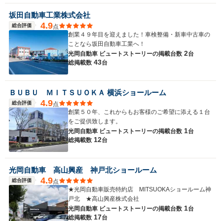
坂田自動車工業株式会社
4.9
総合評価
点
創業４９年目を迎えました！車検整備・新車中古車の
ことなら坂田自動車工業へ！
2
光岡自動車 ビュートストーリーの
掲載台数
台
43
総掲載数
台
ＢＵＢＵ ＭＩＴＳＵＯＫＡ 横浜ショールーム
4.9
総合評価
点
創業５０年、これからもお客様のご希望に添える１台
をご提供致します。
1
光岡自動車 ビュートストーリーの
掲載台数
台
12
総掲載数
台
光岡自動車 高山興産 神戸北ショールーム
4.9
総合評価
点
★光岡自動車販売特約店 MITSUOKAショールーム神
戸北 ★高山興産株式会社
1
光岡自動車 ビュートストーリーの
掲載台数
台
17
総掲載数
台