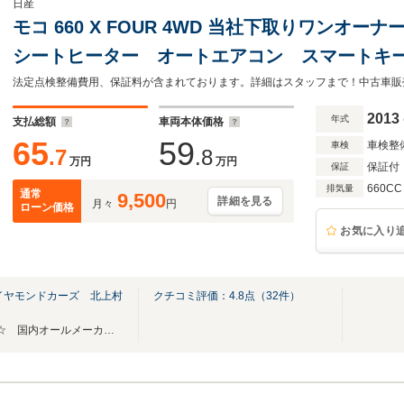
日産
モコ 660 X FOUR 4WD 当社下取りワン
シートヒーター オートエアコン スマートキ
2013
年式
支払総額
車両本体価格
65
59
車検整
車検
.7
.8
万円
万円
保証付
保証
660CC
排気量
通常
9,500
詳細を見る
月々
円
ローン価格
お気に入り
イヤモンドカーズ 北上村
クチコミ評価：
4.8
点（
32
件）
☆ 安心のディーラー中古車店 ☆ 国内オールメーカー新車取扱い！！