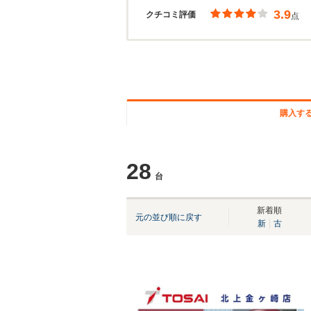
3.9
クチコミ評価
点
購入す
28
台
新着順
元の並び順に戻す
新
古