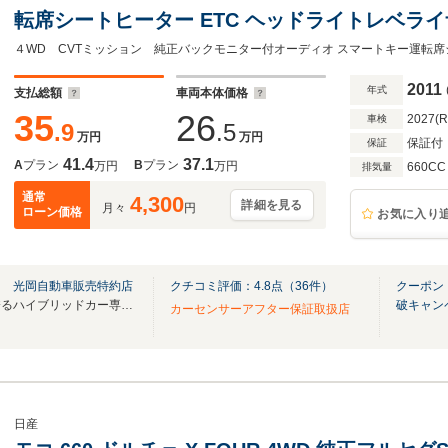
転席シートヒーター ETC ヘッドライトレベラ
ミッション
2011
年式
支払総額
車両本体価格
35
26
2027(
車検
.9
.5
万円
万円
保証付
保証
41.4
37.1
A
プラン
B
プラン
万円
万円
660CC
排気量
通常
4,300
詳細を見る
月々
円
ローン価格
お気に入り
ス 光岡自動車販売特約店
クチコミ評価：
4.8
点（
36
件）
クーポン
県内トップクラスの品揃えを誇るハイブリッドカー専門店！常時100台以上の展示車両！
破キャン
カーセンサーアフター保証取扱店
日産