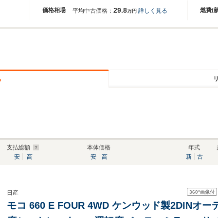
29.8
価格相場
燃費(
平均中古価格：
詳しく見る
万円
る
支払総額
本体価格
年式
安
高
安
高
新
古
360°
画像付
日産
モコ 660 E FOUR 4WD ケンウッド製2DI