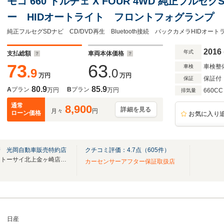
モコ 660 ドルチェ X FOUR 4WD 純正フル
ー HIDオートライト フロントフォグランプ
14インチアルミホイール 専用合皮シート バ
トップ シートヒーター ETC
2016
年式
支払総額
車両本体価格
73
63
車検整
車検
.9
.0
万円
万円
保証付
保証
80.9
85.9
A
プラン
B
プラン
万円
万円
660CC
排気量
通常
8,900
詳細を見る
月々
円
ローン価格
お気に入り
崎 光岡自動車販売特約店
クチコミ評価：
4.7
点（
605
件）
県内最大級のスケールを誇る【トーサイ北上金ヶ崎店】。
カーセンサーアフター保証取扱店
日産