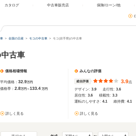
カタログ
中古車販売店
保険/ローン/他
車
全国の日産
モコの中古車
モコ(岩手県)の中古車
の中古車
価格相場情報
みんなの評価
3.9
32.9
総合評価
平均価格：
点
万円
2.8
133.4
価格帯：
万円～
万円
デザイン:
3.9
走行性:
3.6
居住性:
3.6
積載性:
3.3
運転のしやすさ:
4.1
維持費:
4.1
詳しく見る
詳しく見る