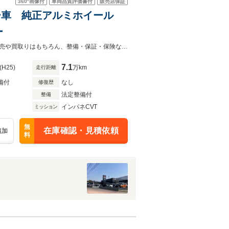
360°
画像付
車両品質評価書付
販売店保証
オーナー車 純正アルミホイール
ー
法定点検整備費用、保証料が含まれております。詳細はスタッフまで！中古車販売や買取りはもちろん、整備・保証・保険など自動車に関することは何でもお任せください！
7.1
(H25)
万km
走行距離
備付
なし
修復歴
法定整備付
整備
インパネCVT
ミッション
無
在庫確認・見積依頼
追加
料