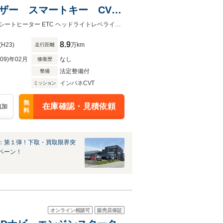
イザー スマートキー CVT
４WD CVTミッション 純正バックモニター付オーディオ スマートキー運転席シートヒーター ETC ヘッドライトレベライザー スマートキー
8.9
(H23)
万km
走行距離
R09)年02月
なし
修復歴
法定整備付
整備
インパネCVT
ミッション
無
在庫確認・見積依頼
追加
料
：第１弾！下取・買取限界突
ペーン！
オンライン相談可
販売店保証