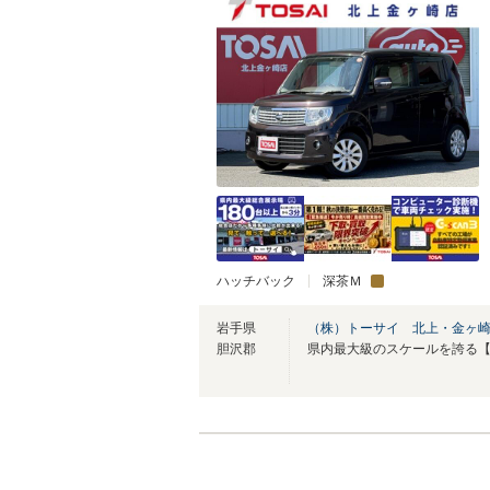
ハッチバック
深茶Ｍ
岩手県
（株）トーサイ 北上・金ヶ
胆沢郡