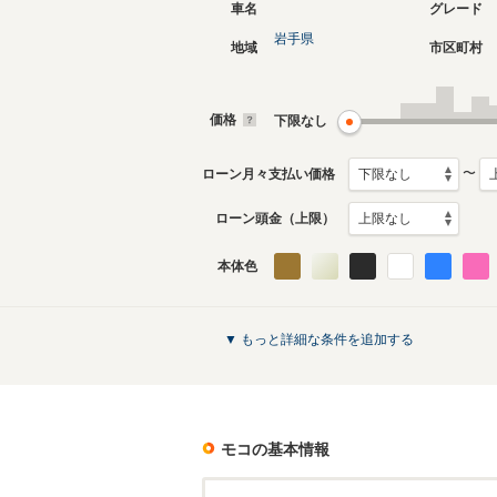
車名
グレード
岩手県
地域
市区町村
3代目
2代目
2011年2月～2016年5月
2006年2
生産モデル
生産モデ
価格
下限なし
モコのカタログを見る
〜
ローン月々支払い価格
ローン頭金（上限）
本体色
▼ もっと詳細な条件を追加する
モコ
の基本情報