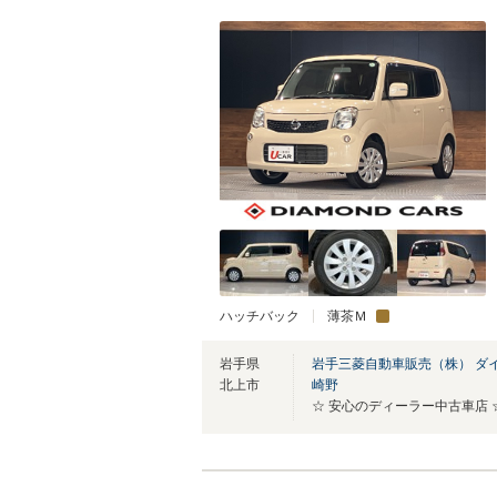
ハッチバック
薄茶Ｍ
岩手県
岩手三菱自動車販売（株） ダ
北上市
崎野