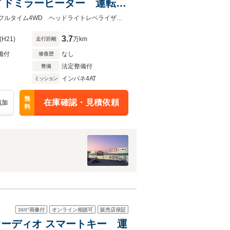
イドミラーヒーター 運転
コン ヘッドライトレベラ
ケンウッド製2DINオーディオ CD再生 スマートキー運転席シートヒーター フルタイム4WD ヘッドライトレベライザー 運転席/助手席エアバック
3.7
(H21)
万km
走行距離
備付
なし
修復歴
法定整備付
整備
インパネ4AT
ミッション
無
在庫確認・見積依頼
追加
料
360°
画像付
オンライン相談可
販売店保証
ー付オーディオ スマートキー 運