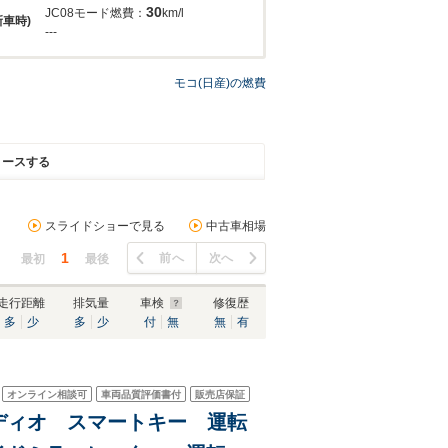
30
JC08モード燃費：
km/l
新車時)
---
モコ(日産)の燃費
リースする
スライドショーで見る
中古車相場
1
前へ
次へ
最初
最後
走行距離
排気量
車検
修復歴
多
少
多
少
付
無
無
有
オンライン相談可
車両品質評価書付
販売店保証
Nオーディオ スマートキー 運転