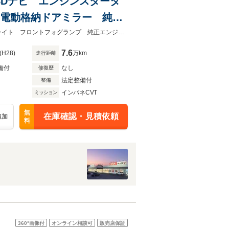
セグSDナビ エンジンスタータ
 電動格納ドアミラー 純正
ックカメラ アイドリングス
純正フルセグSDナビ CD/DVD再生 Bluetooth接続 バックカメラHIDオートライト フロントフォグランプ 純正エンジンスターター アイドリングストップ シートヒーター
7.6
(H28)
万km
走行距離
備付
なし
修復歴
法定整備付
整備
インパネCVT
ミッション
無
在庫確認・見積依頼
追加
料
360°
画像付
オンライン相談可
販売店保証