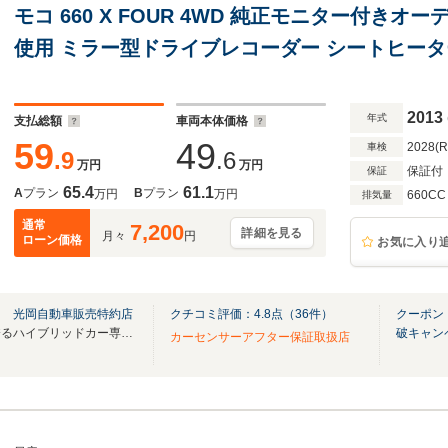
モコ 660 X FOUR 4WD 純正モニター付きオ
使用 ミラー型ドライブレコーダー シートヒータ
グストップ オートエアコン
2013
年式
支払総額
車両本体価格
59
49
2028(
車検
.9
.6
万円
万円
保証付
保証
65.4
61.1
A
プラン
B
プラン
万円
万円
660CC
排気量
通常
7,200
詳細を見る
月々
円
ローン価格
お気に入り
ス 光岡自動車販売特約店
クチコミ評価：
4.8
点（
36
件）
クーポン
県内トップクラスの品揃えを誇るハイブリッドカー専門店！常時100台以上の展示車両！
破キャン
カーセンサーアフター保証取扱店