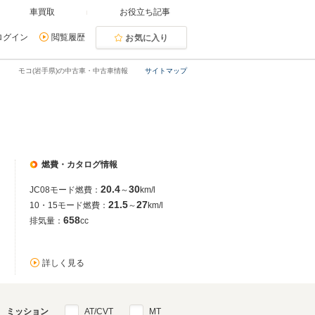
車買取
お役立ち記事
ログイン
閲覧履歴
お気に入り
モコ(岩手県)の中古車・中古車情報
サイトマップ
燃費・カタログ情報
20.4
30
JC08モード燃費：
～
km/l
21.5
27
10・15モード燃費：
～
km/l
658
排気量：
cc
詳しく見る
ミッション
AT/CVT
MT