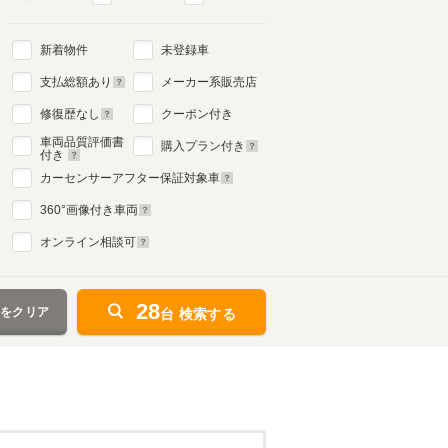
新着物件
未登録車
支払総額あり
メーカー系販売店
修復歴なし
クーポン付き
車両品質評価書
購入プラン付き
付き
カーセンサーアフター保証対象車
360
°画像付き車両
オンライン相談可
28
件をクリア
台 検索する