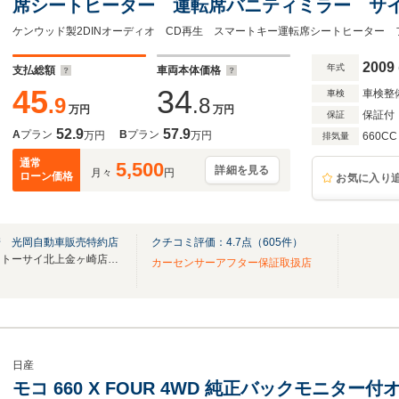
席シートヒーター 運転席バニティミラー サ
席/助手席エアバック パワーウィンドウ エア
イザー ABS
2009
年式
支払総額
車両本体価格
45
34
車検整
車検
.9
.8
万円
万円
保証付
保証
52.9
57.9
A
プラン
B
プラン
万円
万円
660CC
排気量
通常
5,500
詳細を見る
月々
円
ローン価格
お気に入り
崎 光岡自動車販売特約店
クチコミ評価：
4.7
点（
605
件）
県内最大級のスケールを誇る【トーサイ北上金ヶ崎店】。
カーセンサーアフター保証取扱店
日産
モコ 660 X FOUR 4WD 純正バックモニタ