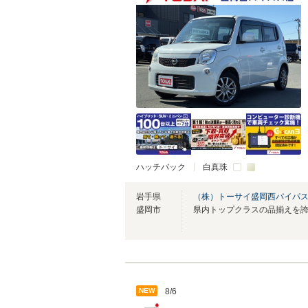
ハッチバック
白真珠
岩手県
（株）トーサイ盛岡西バイパ
盛岡市
NEW
8/6