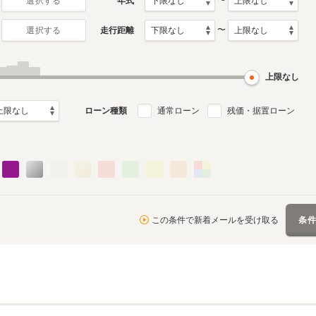
〜
年式
選択する
〜
走行距離
選択する
初代
月～2011年1月
2002年4月～2006年1月
ル
生産モデル
上限なし
ローン種類
通常ローン
残価・据置ローン
この条件で新着メールを受け取る
条