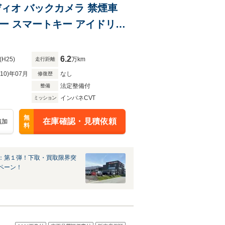
ーディオ バックカメラ 禁煙車
ー スマートキー アイドリン
6.2
(H25)
万km
走行距離
R10)年07月
なし
修復歴
法定整備付
整備
インパネCVT
ミッション
無
在庫確認・見積依頼
追加
料
：第１弾！下取・買取限界突
ペーン！