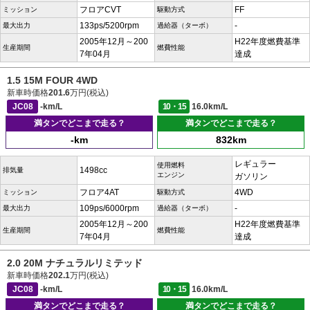
フロアCVT
FF
ミッション
駆動方式
133ps/5200rpm
-
最大出力
過給器（ターボ）
2005年12月～200
H22年度燃費基準
生産期間
燃費性能
7年04月
達成
1.5 15M FOUR 4WD
新車時価格
201.6
万円(税込)
JC08
-km/L
10・15
16.0km/L
満タンでどこまで走る？
満タンでどこまで走る？
-km
832km
レギュラー
使用燃料
1498cc
排気量
エンジン
ガソリン
フロア4AT
4WD
ミッション
駆動方式
109ps/6000rpm
-
最大出力
過給器（ターボ）
2005年12月～200
H22年度燃費基準
生産期間
燃費性能
7年04月
達成
2.0 20M ナチュラルリミテッド
新車時価格
202.1
万円(税込)
JC08
-km/L
10・15
16.0km/L
満タンでどこまで走る？
満タンでどこまで走る？