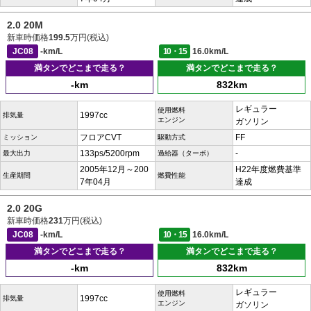
2.0 20M
新車時価格
199.5
万円(税込)
JC08
-km/L
10・15
16.0km/L
満タンでどこまで走る？
満タンでどこまで走る？
-km
832km
レギュラー
使用燃料
1997cc
排気量
エンジン
ガソリン
フロアCVT
FF
ミッション
駆動方式
133ps/5200rpm
-
最大出力
過給器（ターボ）
2005年12月～200
H22年度燃費基準
生産期間
燃費性能
7年04月
達成
2.0 20G
新車時価格
231
万円(税込)
JC08
-km/L
10・15
16.0km/L
満タンでどこまで走る？
満タンでどこまで走る？
-km
832km
レギュラー
使用燃料
1997cc
排気量
エンジン
ガソリン