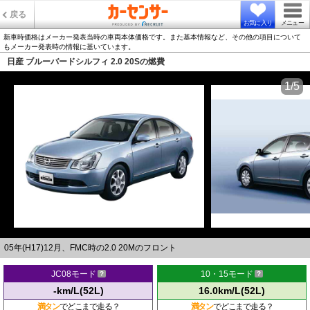
戻る
お気に入り
メニュー
新車時価格はメーカー発表当時の車両本体価格です。また基本情報など、その他の項目について
もメーカー発表時の情報に基いています。
日産 ブルーバードシルフィ 2.0 20Sの燃費
1/5
05年(H17)12月、FMC時の2.0 20Mのフロント
JC08モード
10・15モード
-km/L(52L)
16.0km/L(52L)
満タン
でどこまで走る？
満タン
でどこまで走る？