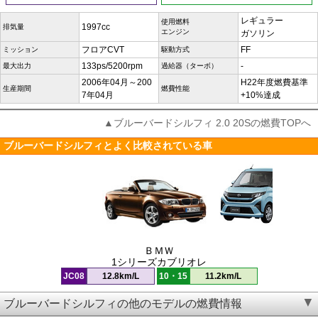
レギュラー
使用燃料
1997cc
排気量
エンジン
ガソリン
フロアCVT
FF
ミッション
駆動方式
133ps/5200rpm
-
最大出力
過給器（ターボ）
2006年04月～200
H22年度燃費基準
生産期間
燃費性能
7年04月
+10%達成
▲ブルーバードシルフィ 2.0 20Sの燃費TOPへ
ブルーバードシルフィとよく比較されている車
ＢＭＷ
1シリーズカブリオレ
JC08
12.8km/L
10・15
11.2km/L
ブルーバードシルフィの他のモデルの燃費情報