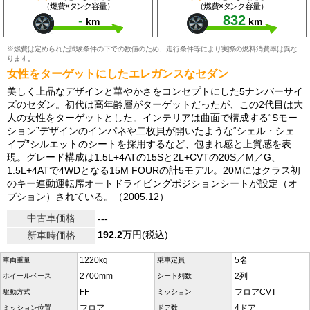
（燃費×タンク容量）
（燃費×タンク容量）
-
832
km
km
※燃費は定められた試験条件の下での数値のため、走行条件等により実際の燃料消費率は異な
ります。
女性をターゲットにしたエレガンスなセダン
美しく上品なデザインと華やかさをコンセプトにした5ナンバーサイ
ズのセダン。初代は高年齢層がターゲットだったが、この2代目は大
人の女性をターゲットとした。インテリアは曲面で構成する“Sモー
ション”デザインのインパネや二枚貝が開いたような“シェル・シェ
イプ”シルエットのシートを採用するなど、包まれ感と上質感を表
現。グレード構成は1.5L+4ATの15Sと2L+CVTの20S／M／G、
1.5L+4ATで4WDとなる15M FOURの計5モデル。20Mにはクラス初
のキー連動運転席オートドライビングポジションシートが設定（オ
プション）されている。（2005.12）
中古車価格
---
192.2
万円(税込)
新車時価格
1220kg
5名
車両重量
乗車定員
2700mm
2列
ホイールベース
シート列数
FF
フロアCVT
駆動方式
ミッション
フロア
4ドア
ミッション位置
ドア数