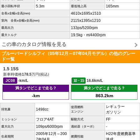
5.3m
165mm
最小回転半径
最低地上高
4610x1695x1510
全長x全幅x全高(mm)
2115x1395x1210
室内 全長x全幅x全高(mm)
133ps/5200rpm
最高出力
19.5kg・m/4400rpm
最大トルク
この車のカタログ情報を見る
ブルーバードシルフィ（05年12月～07年04月モデル）の他のグレー
ド一覧
1.5 15S
新車時価格
178.5
万円(税込)
JC08
-km/L
10・15
16.6km/L
満タンでどこまで走る？
満タンでどこまで走る？
-km
863.2km
レギュラー
使用燃料
1498cc
排気量
エンジン
ガソリン
フロア4AT
FF
ミッション
駆動方式
109ps/6000rpm
-
最大出力
過給器（ターボ）
2005年12月～200
H22年度燃費基準
生産期間
燃費性能
7年04月
達成