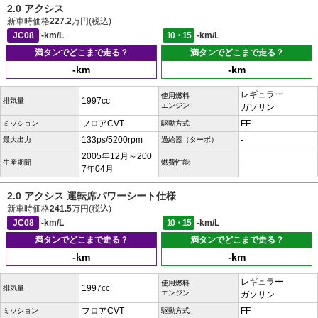
2.0 アクシス
新車時価格
227.2
万円(税込)
JC08
-km/L
10・15
-km/L
満タンでどこまで走る？
満タンでどこまで走る？
-km
-km
レギュラー
使用燃料
1997cc
排気量
エンジン
ガソリン
フロアCVT
FF
ミッション
駆動方式
133ps/5200rpm
-
最大出力
過給器（ターボ）
2005年12月～200
-
生産期間
燃費性能
7年04月
2.0 アクシス 運転席パワーシート仕様
新車時価格
241.5
万円(税込)
JC08
-km/L
10・15
-km/L
満タンでどこまで走る？
満タンでどこまで走る？
-km
-km
レギュラー
使用燃料
1997cc
排気量
エンジン
ガソリン
フロアCVT
FF
ミッション
駆動方式