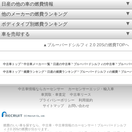
日産の他の車の燃費情報
他のメーカーの燃費ランキング
ボディタイプ別燃費ランキング
車を売却する
▲ブルーバードシルフィ 2.0 20Sの燃費TOPへ
中古車トップ
中古車メーカー一覧
日産の中古車
ブルーバードシルフィの中古車
ブルーバー
中古車トップ
燃費ランキング
日産の燃費ランキング
ブルーバードシルフィの燃費
ブルーバ
中古車情報ならカーセンサー
カーセンサーエッジ・輸入車
車買取・車査定
中古車リース
プライバシーポリシー
利用規約
サイトマップ
お問い合わせ
燃費のいい車を探すなら、中古車・中古車情報のカーセンサー！ブルーバードシルフ
ィ 2.0 20Sの燃費が分かります。