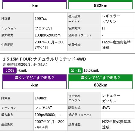
-km
832km
レギュラー
使用燃料
1997cc
排気量
エンジン
ガソリン
フロアCVT
FF
ミッション
駆動方式
133ps/5200rpm
-
最大出力
過給器（ターボ）
2007年01月～200
H22年度燃費基準
生産期間
燃費性能
7年04月
達成
1.5 15M FOUR ナチュラルリミテッド 4WD
新車時価格
206.3
万円(税込)
JC08
-km/L
10・15
16.0km/L
満タンでどこまで走る？
満タンでどこまで走る？
-km
832km
レギュラー
使用燃料
1498cc
排気量
エンジン
ガソリン
フロア4AT
4WD
ミッション
駆動方式
109ps/6000rpm
-
最大出力
過給器（ターボ）
2007年01月～200
H22年度燃費基準
生産期間
燃費性能
7年04月
達成