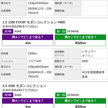
133ps/5200rpm
-
最大出力
過給器（ターボ）
2005年12月～200
-
生産期間
燃費性能
7年04月
1.5 15M FOUR モダンコレクション 4WD
新車時価格
206.9
万円(税込)
JC08
-km/L
10・15
16.0km/L
満タンでどこまで走る？
満タンでどこまで走る？
-km
832km
レギュラー
使用燃料
1498cc
排気量
エンジン
ガソリン
フロア4AT
4WD
ミッション
駆動方式
109ps/6000rpm
-
最大出力
過給器（ターボ）
2006年04月～200
H22年度燃費基準
生産期間
燃費性能
7年04月
達成
2.0 20M モダンコレクション
新車時価格
203.7
万円(税込)
JC08
-km/L
10・15
16.0km/L
満タンでどこまで走る？
満タンでどこまで走る？
-km
832km