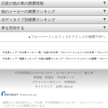
日産の他の車の燃費情報
他のメーカーの燃費ランキング
ボディタイプ別燃費ランキング
車を売却する
▲ブルーバードシルフィ 2.0 アクシスの燃費TOPへ
中古車トップ
中古車メーカー一覧
日産の中古車
ブルーバードシルフィの中古車
ブルーバー
中古車トップ
燃費ランキング
日産の燃費ランキング
ブルーバードシルフィの燃費
ブルーバ
中古車情報ならカーセンサー
カーセンサーエッジ・輸入車
車買取・車査定
中古車リース
プライバシーポリシー
利用規約
サイトマップ
お問い合わせ
燃費のいい車を探すなら、中古車・中古車情報のカーセンサー！ブルーバードシルフ
ィ 2.0 アクシスの燃費が分かります。