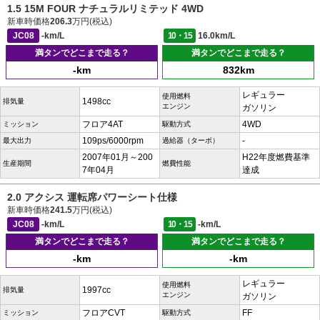
1.5 15M FOUR ナチュラルリミテッド 4WD
新車時価格
206.3
万円(税込)
JC08
-km/L
10・15
16.0km/L
満タンでどこまで走る？
満タンでどこまで走る？
-km
832km
レギュラー
使用燃料
1498cc
排気量
エンジン
ガソリン
フロア4AT
4WD
ミッション
駆動方式
109ps/6000rpm
-
最大出力
過給器（ターボ）
2007年01月～200
H22年度燃費基準
生産期間
燃費性能
7年04月
達成
2.0 アクシス 運転席パワーシート仕様
新車時価格
241.5
万円(税込)
JC08
-km/L
10・15
-km/L
満タンでどこまで走る？
満タンでどこまで走る？
-km
-km
レギュラー
使用燃料
1997cc
排気量
エンジン
ガソリン
フロアCVT
FF
ミッション
駆動方式