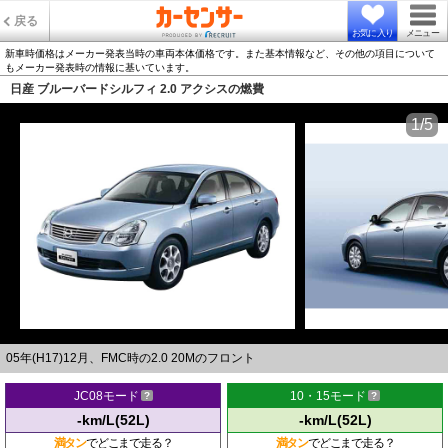
戻る
お気に入り
メニュー
新車時価格はメーカー発表当時の車両本体価格です。また基本情報など、その他の項目について
もメーカー発表時の情報に基いています。
日産 ブルーバードシルフィ 2.0 アクシスの燃費
1/5
05年(H17)12月、FMC時の2.0 20Mのフロント
JC08モード
10・15モード
-km/L(52L)
-km/L(52L)
満タン
でどこまで走る？
満タン
でどこまで走る？