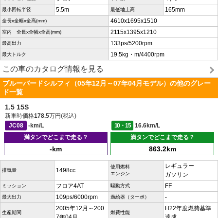
5.5m
165mm
最小回転半径
最低地上高
4610x1695x1510
全長x全幅x全高(mm)
2115x1395x1210
室内 全長x全幅x全高(mm)
133ps/5200rpm
最高出力
19.5kg・m/4400rpm
最大トルク
この車のカタログ情報を見る
ブルーバードシルフィ（05年12月～07年04月モデル）の他のグレー
ド一覧
1.5 15S
新車時価格
178.5
万円(税込)
JC08
-km/L
10・15
16.6km/L
満タンでどこまで走る？
満タンでどこまで走る？
-km
863.2km
レギュラー
使用燃料
1498cc
排気量
エンジン
ガソリン
フロア4AT
FF
ミッション
駆動方式
109ps/6000rpm
-
最大出力
過給器（ターボ）
2005年12月～200
H22年度燃費基準
生産期間
燃費性能
7年04月
達成