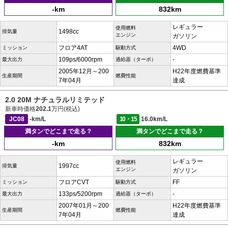
-km
832km
レギュラー
使用燃料
1498cc
排気量
エンジン
ガソリン
フロア4AT
4WD
ミッション
駆動方式
109ps/6000rpm
-
最大出力
過給器（ターボ）
2005年12月～200
H22年度燃費基準
生産期間
燃費性能
7年04月
達成
2.0 20M ナチュラルリミテッド
新車時価格
202.1
万円(税込)
JC08
-km/L
10・15
16.0km/L
満タンでどこまで走る？
満タンでどこまで走る？
-km
832km
レギュラー
使用燃料
1997cc
排気量
エンジン
ガソリン
フロアCVT
FF
ミッション
駆動方式
133ps/5200rpm
-
最大出力
過給器（ターボ）
2007年01月～200
H22年度燃費基準
生産期間
燃費性能
7年04月
達成