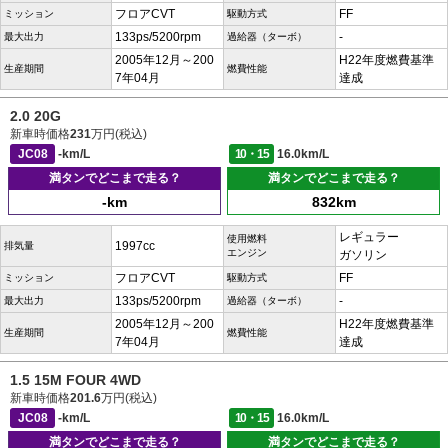
フロアCVT
FF
ミッション
駆動方式
133ps/5200rpm
-
最大出力
過給器（ターボ）
2005年12月～200
H22年度燃費基準
生産期間
燃費性能
7年04月
達成
2.0 20G
新車時価格
231
万円(税込)
JC08
-km/L
10・15
16.0km/L
満タンでどこまで走る？
満タンでどこまで走る？
-km
832km
レギュラー
使用燃料
1997cc
排気量
エンジン
ガソリン
フロアCVT
FF
ミッション
駆動方式
133ps/5200rpm
-
最大出力
過給器（ターボ）
2005年12月～200
H22年度燃費基準
生産期間
燃費性能
7年04月
達成
1.5 15M FOUR 4WD
新車時価格
201.6
万円(税込)
JC08
-km/L
10・15
16.0km/L
満タンでどこまで走る？
満タンでどこまで走る？