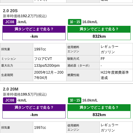
2.0 20S
新車時価格
192.2
万円(税込)
JC08
-km/L
10・15
16.0km/L
満タンでどこまで走る？
満タンでどこまで走る？
-km
832km
レギュラー
使用燃料
1997cc
排気量
エンジン
ガソリン
フロアCVT
FF
ミッション
駆動方式
133ps/5200rpm
-
最大出力
過給器（ターボ）
2005年12月～200
H22年度燃費基準
生産期間
燃費性能
7年04月
達成
2.0 20M
新車時価格
199.5
万円(税込)
JC08
-km/L
10・15
16.0km/L
満タンでどこまで走る？
満タンでどこまで走る？
-km
832km
レギュラー
使用燃料
1997cc
排気量
エンジン
ガソリン