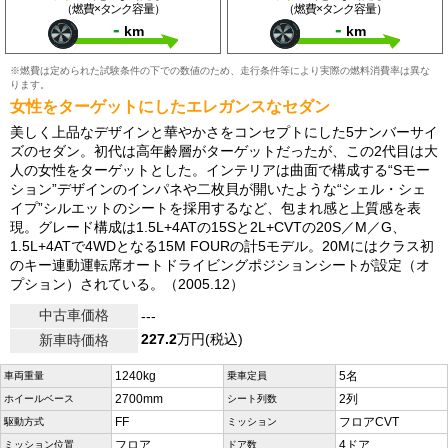
（燃費×タンク容量）
（燃費×タンク容量）
-
-
km
km
※燃費は定められた試験条件の下での数値のため、走行条件等により実際の燃料消費率は異な
ります。
女性をターゲットにしたエレガンスなセダン
美しく上品なデザインと華やかさをコンセプトにした5ナンバーサイ
ズのセダン。初代は高年齢層がターゲットだったが、この2代目は大
人の女性をターゲットとした。インテリアは曲面で構成する“Sモー
ション”デザインのインパネや二枚貝が開いたような“シェル・シェ
イプ”シルエットのシートを採用するなど、包まれ感と上質感を表
現。グレード構成は1.5L+4ATの15Sと2L+CVTの20S／M／G、
1.5L+4ATで4WDとなる15M FOURの計5モデル。20Mにはクラス初
のキー連動運転席オートドライビングポジションシートが設定（オ
プション）されている。（2005.12）
中古車価格
---
227.2
万円(税込)
新車時価格
1240kg
5名
車両重量
乗車定員
2700mm
2列
ホイールベース
シート列数
FF
フロアCVT
駆動方式
ミッション
フロア
4ドア
ミッション位置
ドア数