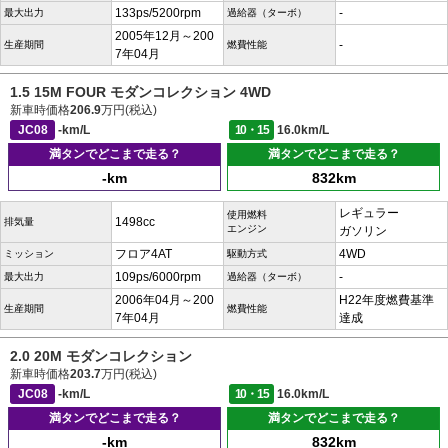
133ps/5200rpm
-
最大出力
過給器（ターボ）
2005年12月～200
-
生産期間
燃費性能
7年04月
1.5 15M FOUR モダンコレクション 4WD
新車時価格
206.9
万円(税込)
JC08
-km/L
10・15
16.0km/L
満タンでどこまで走る？
満タンでどこまで走る？
-km
832km
レギュラー
使用燃料
1498cc
排気量
エンジン
ガソリン
フロア4AT
4WD
ミッション
駆動方式
109ps/6000rpm
-
最大出力
過給器（ターボ）
2006年04月～200
H22年度燃費基準
生産期間
燃費性能
7年04月
達成
2.0 20M モダンコレクション
新車時価格
203.7
万円(税込)
JC08
-km/L
10・15
16.0km/L
満タンでどこまで走る？
満タンでどこまで走る？
-km
832km