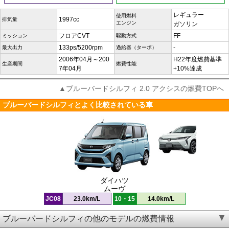
レギュラー
使用燃料
1997cc
排気量
エンジン
ガソリン
フロアCVT
FF
ミッション
駆動方式
133ps/5200rpm
-
最大出力
過給器（ターボ）
2006年04月～200
H22年度燃費基準
生産期間
燃費性能
7年04月
+10%達成
▲ブルーバードシルフィ 2.0 アクシスの燃費TOPへ
ブルーバードシルフィとよく比較されている車
ダイハツ
ムーヴ
JC08
23.0km/L
10・15
14.0km/L
ブルーバードシルフィの他のモデルの燃費情報