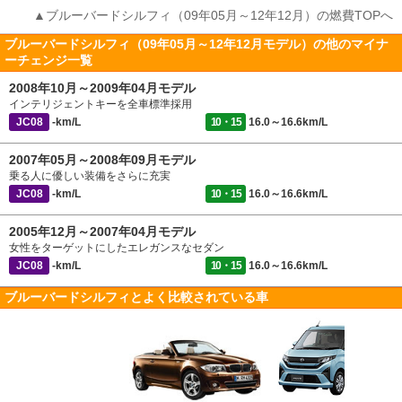
▲ブルーバードシルフィ（09年05月～12年12月）の燃費TOPへ
ブルーバードシルフィ（09年05月～12年12月モデル）の他のマイナ
ーチェンジ一覧
2008年10月～2009年04月モデル
インテリジェントキーを全車標準採用
JC08
-km/L
10・15
16.0～16.6km/L
2007年05月～2008年09月モデル
乗る人に優しい装備をさらに充実
JC08
-km/L
10・15
16.0～16.6km/L
2005年12月～2007年04月モデル
女性をターゲットにしたエレガンスなセダン
JC08
-km/L
10・15
16.0～16.6km/L
ブルーバードシルフィとよく比較されている車