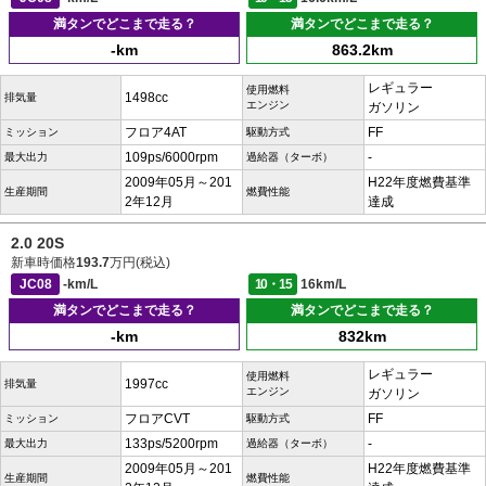
満タンでどこまで走る？
満タンでどこまで走る？
-km
863.2km
レギュラー
使用燃料
1498cc
排気量
エンジン
ガソリン
フロア4AT
FF
ミッション
駆動方式
109ps/6000rpm
-
最大出力
過給器（ターボ）
2009年05月～201
H22年度燃費基準
生産期間
燃費性能
2年12月
達成
2.0 20S
新車時価格
193.7
万円(税込)
JC08
-km/L
10・15
16km/L
満タンでどこまで走る？
満タンでどこまで走る？
-km
832km
レギュラー
使用燃料
1997cc
排気量
エンジン
ガソリン
フロアCVT
FF
ミッション
駆動方式
133ps/5200rpm
-
最大出力
過給器（ターボ）
2009年05月～201
H22年度燃費基準
生産期間
燃費性能