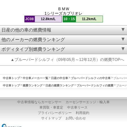
ＢＭＷ
1シリーズカブリオレ
JC08
12.8km/L
10・15
11.2km/L
日産の他の車の燃費情報
他のメーカーの燃費ランキング
ボディタイプ別燃費ランキング
▲ブルーバードシルフィ（09年05月～12年12月）の燃費TOPへ
中古車トップ
中古車メーカー一覧
日産の中古車
ブルーバードシルフィの中古車
ブルーバー
中古車トップ
燃費ランキング
日産の燃費ランキング
ブルーバードシルフィの燃費
ブルーバ
中古車情報ならカーセンサー
カーセンサーエッジ・輸入車
車買取・車査定
中古車リース
プライバシーポリシー
利用規約
サイトマップ
お問い合わせ