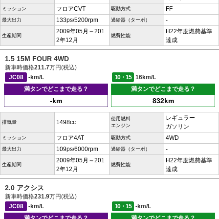
フロアCVT
FF
ミッション
駆動方式
133ps/5200rpm
-
最大出力
過給器（ターボ）
2009年05月～201
H22年度燃費基準
生産期間
燃費性能
2年12月
達成
1.5 15M FOUR 4WD
新車時価格
211.7
万円(税込)
JC08
-km/L
10・15
16km/L
満タンでどこまで走る？
満タンでどこまで走る？
-km
832km
レギュラー
使用燃料
1498cc
排気量
エンジン
ガソリン
フロア4AT
4WD
ミッション
駆動方式
109ps/6000rpm
-
最大出力
過給器（ターボ）
2009年05月～201
H22年度燃費基準
生産期間
燃費性能
2年12月
達成
2.0 アクシス
新車時価格
231.9
万円(税込)
JC08
-km/L
10・15
-km/L
満タンでどこまで走る？
満タンでどこまで走る？