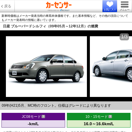
戻る
お気に入り
メニュー
新車時価格はメーカー発表当時の車両本体価格です。また基本情報など、その他の項目について
もメーカー発表時の情報に基いています。
日産 ブルーバードシルフィ（09年05月～12年12月）の燃費
1/3
09年(H21)5月、MC時のフロント。仕様はグレードにより異なります
JC08モード
10・15モード
-km/L
16.0～16.6km/L