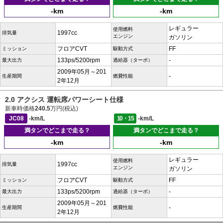
-km
-km
レギュラー
使用燃料
1997cc
排気量
エンジン
ガソリン
フロアCVT
FF
ミッション
駆動方式
133ps/5200rpm
-
最大出力
過給器（ターボ）
2009年05月～201
-
生産期間
燃費性能
2年12月
2.0 アクシス 運転席パワーシート仕様
新車時価格
240.5
万円(税込)
JC08
-km/L
10・15
-km/L
満タンでどこまで走る？
満タンでどこまで走る？
-km
-km
レギュラー
使用燃料
1997cc
排気量
エンジン
ガソリン
フロアCVT
FF
ミッション
駆動方式
133ps/5200rpm
-
最大出力
過給器（ターボ）
2009年05月～201
-
生産期間
燃費性能
2年12月