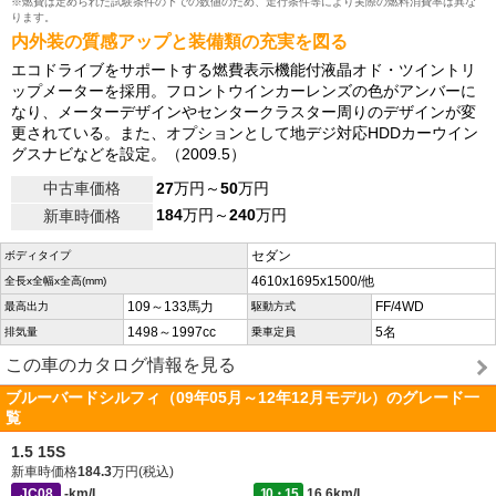
※燃費は定められた試験条件の下での数値のため、走行条件等により実際の燃料消費率は異な
ります。
内外装の質感アップと装備類の充実を図る
エコドライブをサポートする燃費表示機能付液晶オド・ツイントリ
ップメーターを採用。フロントウインカーレンズの色がアンバーに
なり、メーターデザインやセンタークラスター周りのデザインが変
更されている。また、オプションとして地デジ対応HDDカーウイン
グスナビなどを設定。（2009.5）
中古車価格
27
万円～
50
万円
184
万円～
240
万円
新車時価格
セダン
ボディタイプ
4610x1695x1500/他
全長x全幅x全高(mm)
109～133馬力
FF/4WD
最高出力
駆動方式
1498～1997cc
5名
排気量
乗車定員
この車のカタログ情報を見る
ブルーバードシルフィ（09年05月～12年12月モデル）のグレード一
覧
1.5 15S
新車時価格
184.3
万円(税込)
JC08
-km/L
10・15
16.6km/L