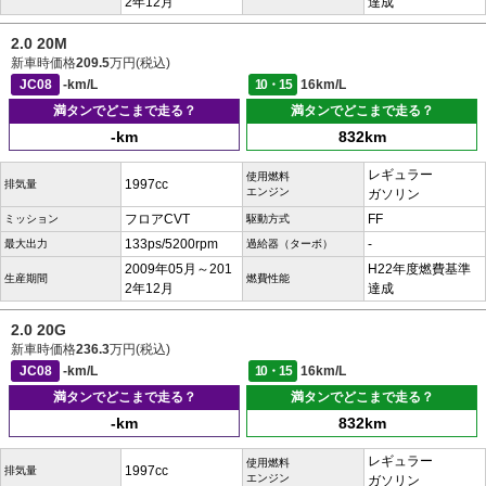
2年12月
達成
2.0 20M
新車時価格
209.5
万円(税込)
JC08
-km/L
10・15
16km/L
満タンでどこまで走る？
満タンでどこまで走る？
-km
832km
レギュラー
使用燃料
1997cc
排気量
エンジン
ガソリン
フロアCVT
FF
ミッション
駆動方式
133ps/5200rpm
-
最大出力
過給器（ターボ）
2009年05月～201
H22年度燃費基準
生産期間
燃費性能
2年12月
達成
2.0 20G
新車時価格
236.3
万円(税込)
JC08
-km/L
10・15
16km/L
満タンでどこまで走る？
満タンでどこまで走る？
-km
832km
レギュラー
使用燃料
1997cc
排気量
エンジン
ガソリン