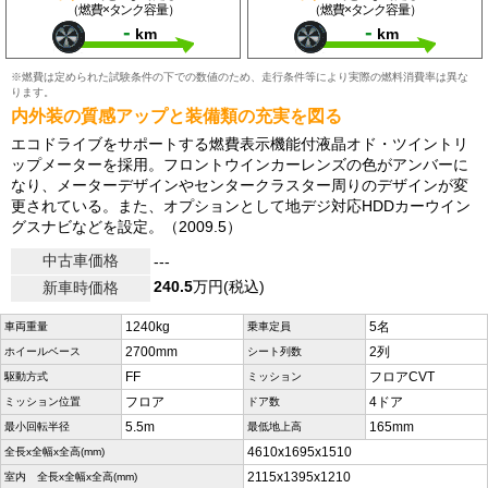
（燃費×タンク容量）
（燃費×タンク容量）
-
-
km
km
※燃費は定められた試験条件の下での数値のため、走行条件等により実際の燃料消費率は異な
ります。
内外装の質感アップと装備類の充実を図る
エコドライブをサポートする燃費表示機能付液晶オド・ツイントリ
ップメーターを採用。フロントウインカーレンズの色がアンバーに
なり、メーターデザインやセンタークラスター周りのデザインが変
更されている。また、オプションとして地デジ対応HDDカーウイン
グスナビなどを設定。（2009.5）
中古車価格
---
240.5
万円(税込)
新車時価格
1240kg
5名
車両重量
乗車定員
2700mm
2列
ホイールベース
シート列数
FF
フロアCVT
駆動方式
ミッション
フロア
4ドア
ミッション位置
ドア数
5.5m
165mm
最小回転半径
最低地上高
4610x1695x1510
全長x全幅x全高(mm)
2115x1395x1210
室内 全長x全幅x全高(mm)