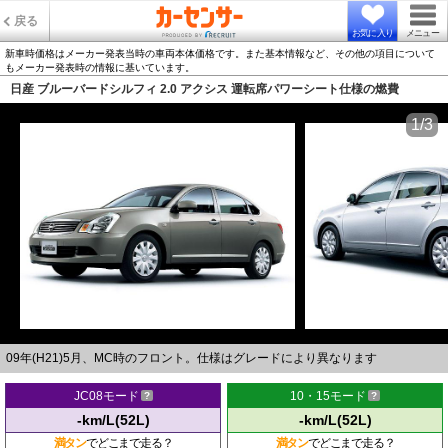
戻る
お気に入り
メニュー
新車時価格はメーカー発表当時の車両本体価格です。また基本情報など、その他の項目について
もメーカー発表時の情報に基いています。
日産 ブルーバードシルフィ 2.0 アクシス 運転席パワーシート仕様の燃費
1/3
09年(H21)5月、MC時のフロント。仕様はグレードにより異なります
JC08モード
10・15モード
-km/L(52L)
-km/L(52L)
満タン
でどこまで走る？
満タン
でどこまで走る？