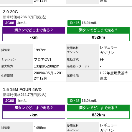
2年12月
達成
2.0 20G
新車時価格
236.3
万円(税込)
JC08
-km/L
10・15
16.0km/L
満タンでどこまで走る？
満タンでどこまで走る？
-km
832km
レギュラー
使用燃料
1997cc
排気量
エンジン
ガソリン
フロアCVT
FF
ミッション
駆動方式
133ps/5200rpm
-
最大出力
過給器（ターボ）
2009年05月～201
H22年度燃費基準
生産期間
燃費性能
2年12月
達成
1.5 15M FOUR 4WD
新車時価格
211.7
万円(税込)
JC08
-km/L
10・15
16.0km/L
満タンでどこまで走る？
満タンでどこまで走る？
-km
832km
レギュラー
使用燃料
1498cc
排気量
エンジン
ガソリン