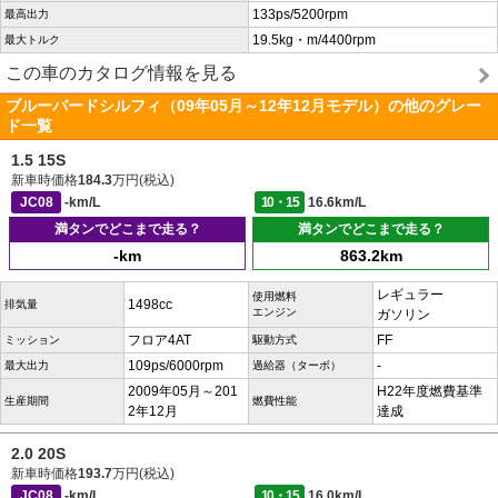
133ps/5200rpm
最高出力
19.5kg・m/4400rpm
最大トルク
この車のカタログ情報を見る
ブルーバードシルフィ（09年05月～12年12月モデル）の他のグレー
ド一覧
1.5 15S
新車時価格
184.3
万円(税込)
JC08
-km/L
10・15
16.6km/L
満タンでどこまで走る？
満タンでどこまで走る？
-km
863.2km
レギュラー
使用燃料
1498cc
排気量
エンジン
ガソリン
フロア4AT
FF
ミッション
駆動方式
109ps/6000rpm
-
最大出力
過給器（ターボ）
2009年05月～201
H22年度燃費基準
生産期間
燃費性能
2年12月
達成
2.0 20S
新車時価格
193.7
万円(税込)
JC08
-km/L
10・15
16.0km/L