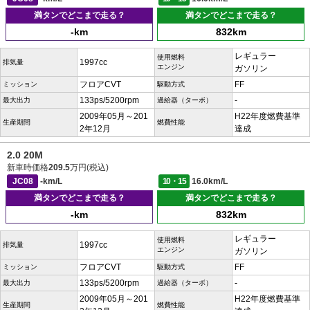
満タンでどこまで走る？
満タンでどこまで走る？
-km
832km
レギュラー
使用燃料
1997cc
排気量
エンジン
ガソリン
フロアCVT
FF
ミッション
駆動方式
133ps/5200rpm
-
最大出力
過給器（ターボ）
2009年05月～201
H22年度燃費基準
生産期間
燃費性能
2年12月
達成
2.0 20M
新車時価格
209.5
万円(税込)
JC08
-km/L
10・15
16.0km/L
満タンでどこまで走る？
満タンでどこまで走る？
-km
832km
レギュラー
使用燃料
1997cc
排気量
エンジン
ガソリン
フロアCVT
FF
ミッション
駆動方式
133ps/5200rpm
-
最大出力
過給器（ターボ）
2009年05月～201
H22年度燃費基準
生産期間
燃費性能