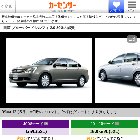
戻る
お気に入り
メニュー
新車時価格はメーカー発表当時の車両本体価格です。また基本情報など、その他の項目について
もメーカー発表時の情報に基いています。
日産 ブルーバードシルフィ 2.0 20Gの燃費
1/3
09年(H21)5月、MC時のフロント。仕様はグレードにより異なります
JC08モード
10・15モード
-km/L(52L)
16.0km/L(52L)
満タン
でどこまで走る？
満タン
でどこまで走る？