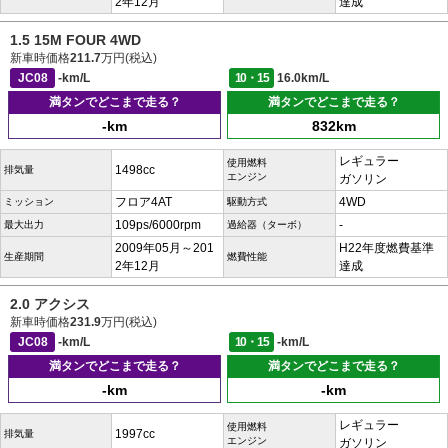
2年12月
達成
1.5 15M FOUR 4WD
新車時価格
211.7
万円(税込)
JC08
-km/L
10・15
16.0km/L
満タンでどこまで走る？
満タンでどこまで走る？
-km
832km
レギュラー
使用燃料
1498cc
排気量
エンジン
ガソリン
フロア4AT
4WD
ミッション
駆動方式
109ps/6000rpm
-
最大出力
過給器（ターボ）
2009年05月～201
H22年度燃費基準
生産期間
燃費性能
2年12月
達成
2.0 アクシス
新車時価格
231.9
万円(税込)
JC08
-km/L
10・15
-km/L
満タンでどこまで走る？
満タンでどこまで走る？
-km
-km
レギュラー
使用燃料
1997cc
排気量
エンジン
ガソリン