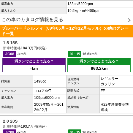
133ps/5200rpm
最高出力
19.5kg・m/4400rpm
最大トルク
この車のカタログ情報を見る
ブルーバードシルフィ（09年05月～12年12月モデル）の他のグレー
ド一覧
1.5 15S
新車時価格
184.3
万円(税込)
JC08
-km/L
10・15
16.6km/L
満タンでどこまで走る？
満タンでどこまで走る？
-km
863.2km
レギュラー
使用燃料
1498cc
排気量
エンジン
ガソリン
フロア4AT
FF
ミッション
駆動方式
109ps/6000rpm
-
最大出力
過給器（ターボ）
2009年05月～201
H22年度燃費基準
生産期間
燃費性能
2年12月
達成
2.0 20S
新車時価格
193.7
万円(税込)
JC08
-km/L
10・15
16.0km/L