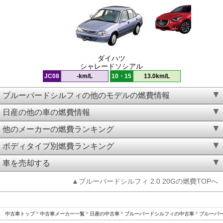
ダイハツ
シャレードソシアル
JC08
-km/L
10・15
13.0km/L
ブルーバードシルフィの他のモデルの燃費情報
日産の他の車の燃費情報
他のメーカーの燃費ランキング
ボディタイプ別燃費ランキング
車を売却する
▲ブルーバードシルフィ 2.0 20Gの燃費TOPへ
中古車トップ
中古車メーカー一覧
日産の中古車
ブルーバードシルフィの中古車
ブルーバー