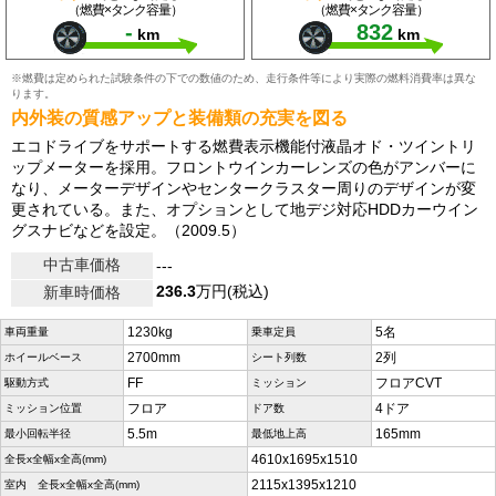
（燃費×タンク容量）
（燃費×タンク容量）
-
832
km
km
※燃費は定められた試験条件の下での数値のため、走行条件等により実際の燃料消費率は異な
ります。
内外装の質感アップと装備類の充実を図る
エコドライブをサポートする燃費表示機能付液晶オド・ツイントリ
ップメーターを採用。フロントウインカーレンズの色がアンバーに
なり、メーターデザインやセンタークラスター周りのデザインが変
更されている。また、オプションとして地デジ対応HDDカーウイン
グスナビなどを設定。（2009.5）
中古車価格
---
236.3
万円(税込)
新車時価格
1230kg
5名
車両重量
乗車定員
2700mm
2列
ホイールベース
シート列数
FF
フロアCVT
駆動方式
ミッション
フロア
4ドア
ミッション位置
ドア数
5.5m
165mm
最小回転半径
最低地上高
4610x1695x1510
全長x全幅x全高(mm)
2115x1395x1210
室内 全長x全幅x全高(mm)