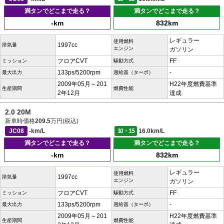
満タンでどこまで走る？
満タンでどこまで走る？
-km
832km
レギュラー
使用燃料
1997cc
排気量
エンジン
ガソリン
フロアCVT
FF
ミッション
駆動方式
133ps/5200rpm
-
最大出力
過給器（ターボ）
2009年05月～201
H22年度燃費基準
生産期間
燃費性能
2年12月
達成
2.0 20M
新車時価格
209.5
万円(税込)
JC08
-km/L
10・15
16.0km/L
満タンでどこまで走る？
満タンでどこまで走る？
-km
832km
レギュラー
使用燃料
1997cc
排気量
エンジン
ガソリン
フロアCVT
FF
ミッション
駆動方式
133ps/5200rpm
-
最大出力
過給器（ターボ）
2009年05月～201
H22年度燃費基準
生産期間
燃費性能