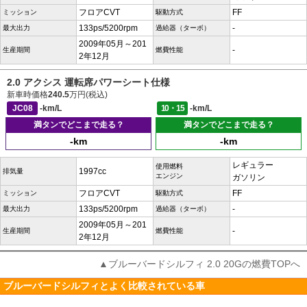
フロアCVT
FF
ミッション
駆動方式
133ps/5200rpm
-
最大出力
過給器（ターボ）
2009年05月～201
-
生産期間
燃費性能
2年12月
2.0 アクシス 運転席パワーシート仕様
新車時価格
240.5
万円(税込)
JC08
-km/L
10・15
-km/L
満タンでどこまで走る？
満タンでどこまで走る？
-km
-km
レギュラー
使用燃料
1997cc
排気量
エンジン
ガソリン
フロアCVT
FF
ミッション
駆動方式
133ps/5200rpm
-
最大出力
過給器（ターボ）
2009年05月～201
-
生産期間
燃費性能
2年12月
▲ブルーバードシルフィ 2.0 20Gの燃費TOPへ
ブルーバードシルフィとよく比較されている車