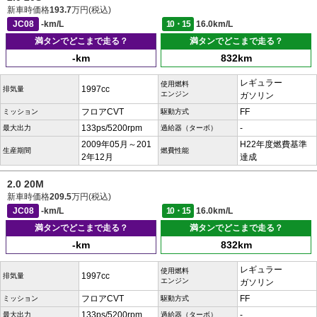
新車時価格
193.7
万円(税込)
JC08
-km/L
10・15
16.0km/L
満タンでどこまで走る？
満タンでどこまで走る？
-km
832km
レギュラー
使用燃料
1997cc
排気量
エンジン
ガソリン
フロアCVT
FF
ミッション
駆動方式
133ps/5200rpm
-
最大出力
過給器（ターボ）
2009年05月～201
H22年度燃費基準
生産期間
燃費性能
2年12月
達成
2.0 20M
新車時価格
209.5
万円(税込)
JC08
-km/L
10・15
16.0km/L
満タンでどこまで走る？
満タンでどこまで走る？
-km
832km
レギュラー
使用燃料
1997cc
排気量
エンジン
ガソリン
フロアCVT
FF
ミッション
駆動方式
133ps/5200rpm
-
最大出力
過給器（ターボ）