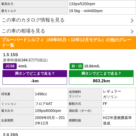
133ps/5200rpm
最高出力
19.5kg・m/4400rpm
最大トルク
この車のカタログ情報を見る
この車の相場を見る
ブルーバードシルフィ（09年05月～12年12月モデル）の他のグレー
ド一覧
1.5 15S
新車時価格
184.3
万円(税込)
JC08
-km/L
10・15
16.6km/L
満タンでどこまで走る？
満タンでどこまで走る？
-km
863.2km
レギュラー
使用燃料
1498cc
排気量
エンジン
ガソリン
フロア4AT
FF
ミッション
駆動方式
109ps/6000rpm
-
最大出力
過給器（ターボ）
2009年05月～201
H22年度燃費基準
生産期間
燃費性能
2年12月
達成
2.0 20S