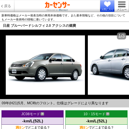
戻る
お気に入り
メニュー
新車時価格はメーカー発表当時の車両本体価格です。また基本情報など、その他の項目について
もメーカー発表時の情報に基いています。
日産 ブルーバードシルフィ 2.0 アクシスの燃費
1/3
09年(H21)5月、MC時のフロント。仕様はグレードにより異なります
JC08モード
10・15モード
-km/L(52L)
-km/L(52L)
満タン
でどこまで走る？
満タン
でどこまで走る？