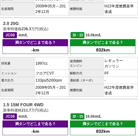
2009年05月～201
H22年度燃費基準
生産期間
燃費性能
2年12月
達成
2.0 20G
新車時価格
236.3
万円(税込)
JC08
-km/L
10・15
16.0km/L
満タンでどこまで走る？
満タンでどこまで走る？
-km
832km
レギュラー
使用燃料
1997cc
排気量
エンジン
ガソリン
フロアCVT
FF
ミッション
駆動方式
133ps/5200rpm
-
最大出力
過給器（ターボ）
2009年05月～201
H22年度燃費基準
生産期間
燃費性能
2年12月
達成
1.5 15M FOUR 4WD
新車時価格
211.7
万円(税込)
JC08
-km/L
10・15
16.0km/L
満タンでどこまで走る？
満タンでどこまで走る？
-km
832km