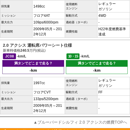
レギュラー
使用燃料
1498cc
排気量
エンジン
ガソリン
フロア4AT
4WD
ミッション
駆動方式
109ps/6000rpm
-
最大出力
過給器（ターボ）
2009年05月～201
H22年度燃費基準
生産期間
燃費性能
2年12月
達成
2.0 アクシス 運転席パワーシート仕様
新車時価格
240.5
万円(税込)
JC08
-km/L
10・15
-km/L
満タンでどこまで走る？
満タンでどこまで走る？
-km
-km
レギュラー
使用燃料
1997cc
排気量
エンジン
ガソリン
フロアCVT
FF
ミッション
駆動方式
133ps/5200rpm
-
最大出力
過給器（ターボ）
2009年05月～201
-
生産期間
燃費性能
2年12月
▲ブルーバードシルフィ 2.0 アクシスの燃費TOPへ