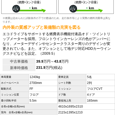
（燃費×タンク容量）
（燃費×タンク容量）
-
-
km
km
※燃費は定められた試験条件の下での数値のため、走行条件等により実際の燃料消費率は異な
ります。
内外装の質感アップと装備類の充実を図る
エコドライブをサポートする燃費表示機能付液晶オド・ツイントリ
ップメーターを採用。フロントウインカーレンズの色がアンバーに
なり、メーターデザインやセンタークラスター周りのデザインが変
更されている。また、オプションとして地デジ対応HDDカーウイン
グスナビなどを設定。（2009.5）
中古車価格
39.9
万円～
43.8
万円
231.9
万円(税込)
新車時価格
1240kg
5名
車両重量
乗車定員
2700mm
2列
ホイールベース
シート列数
FF
フロアCVT
駆動方式
ミッション
フロア
4ドア
ミッション位置
ドア数
5.5m
165mm
最小回転半径
最低地上高
4610x1695x1510
全長x全幅x全高(mm)
2115x1395x1210
室内 全長x全幅x全高(mm)