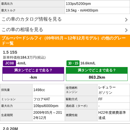
133ps/5200rpm
最高出力
19.5kg・m/4400rpm
最大トルク
この車のカタログ情報を見る
この車の相場を見る
ブルーバードシルフィ（09年05月～12年12月モデル）の他のグレー
ド一覧
1.5 15S
新車時価格
184.3
万円(税込)
JC08
-km/L
10・15
16.6km/L
満タンでどこまで走る？
満タンでどこまで走る？
-km
863.2km
レギュラー
使用燃料
1498cc
排気量
エンジン
ガソリン
フロア4AT
FF
ミッション
駆動方式
109ps/6000rpm
-
最大出力
過給器（ターボ）
2009年05月～201
H22年度燃費基準
生産期間
燃費性能
2年12月
達成
2.0 20M