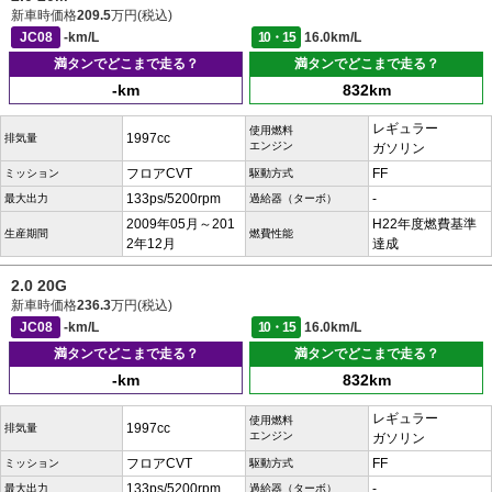
新車時価格
209.5
万円(税込)
JC08
-km/L
10・15
16.0km/L
満タンでどこまで走る？
満タンでどこまで走る？
-km
832km
レギュラー
使用燃料
1997cc
排気量
エンジン
ガソリン
フロアCVT
FF
ミッション
駆動方式
133ps/5200rpm
-
最大出力
過給器（ターボ）
2009年05月～201
H22年度燃費基準
生産期間
燃費性能
2年12月
達成
2.0 20G
新車時価格
236.3
万円(税込)
JC08
-km/L
10・15
16.0km/L
満タンでどこまで走る？
満タンでどこまで走る？
-km
832km
レギュラー
使用燃料
1997cc
排気量
エンジン
ガソリン
フロアCVT
FF
ミッション
駆動方式
133ps/5200rpm
-
最大出力
過給器（ターボ）