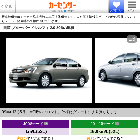
戻る
お気に入り
メニュー
新車時価格はメーカー発表当時の車両本体価格です。また基本情報など、その他の項目について
もメーカー発表時の情報に基いています。
日産 ブルーバードシルフィ 2.0 20Sの燃費
1/3
09年(H21)5月、MC時のフロント。仕様はグレードにより異なります
JC08モード
10・15モード
-km/L(52L)
16.0km/L(52L)
満タン
でどこまで走る？
満タン
でどこまで走る？