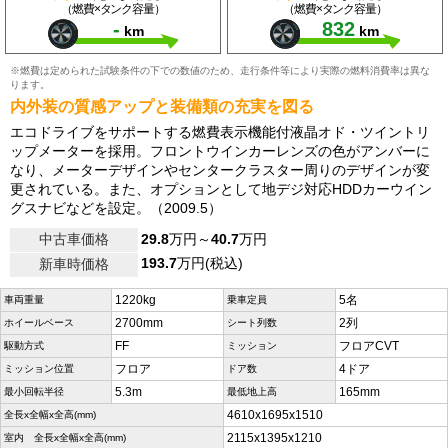
（燃費×タンク容量）
（燃費×タンク容量）
-
832
km
km
※燃費は定められた試験条件の下での数値のため、走行条件等により実際の燃料消費率は異な
ります。
内外装の質感アップと装備類の充実を図る
エコドライブをサポートする燃費表示機能付液晶オド・ツイントリ
ップメーターを採用。フロントウインカーレンズの色がアンバーに
なり、メーターデザインやセンタークラスター周りのデザインが変
更されている。また、オプションとして地デジ対応HDDカーウイン
グスナビなどを設定。（2009.5）
中古車価格
29.8
万円～
40.7
万円
193.7
万円(税込)
新車時価格
1220kg
5名
車両重量
乗車定員
2700mm
2列
ホイールベース
シート列数
FF
フロアCVT
駆動方式
ミッション
フロア
4ドア
ミッション位置
ドア数
5.3m
165mm
最小回転半径
最低地上高
4610x1695x1510
全長x全幅x全高(mm)
2115x1395x1210
室内 全長x全幅x全高(mm)