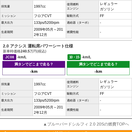
レギュラー
使用燃料
1997cc
排気量
エンジン
ガソリン
フロアCVT
FF
ミッション
駆動方式
133ps/5200rpm
-
最大出力
過給器（ターボ）
2009年05月～201
-
生産期間
燃費性能
2年12月
2.0 アクシス 運転席パワーシート仕様
新車時価格
240.5
万円(税込)
JC08
-km/L
10・15
-km/L
満タンでどこまで走る？
満タンでどこまで走る？
-km
-km
レギュラー
使用燃料
1997cc
排気量
エンジン
ガソリン
フロアCVT
FF
ミッション
駆動方式
133ps/5200rpm
-
最大出力
過給器（ターボ）
2009年05月～201
-
生産期間
燃費性能
2年12月
▲ブルーバードシルフィ 2.0 20Sの燃費TOPへ