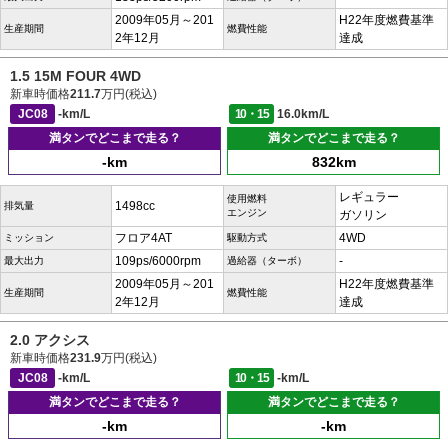
2009年05月～201
H22年度燃費基準
生産期間
燃費性能
2年12月
達成
1.5 15M FOUR 4WD
新車時価格
211.7
万円(税込)
JC08
-km/L
10・15
16.0km/L
満タンでどこまで走る？
満タンでどこまで走る？
-km
832km
レギュラー
使用燃料
1498cc
排気量
エンジン
ガソリン
フロア4AT
4WD
ミッション
駆動方式
109ps/6000rpm
-
最大出力
過給器（ターボ）
2009年05月～201
H22年度燃費基準
生産期間
燃費性能
2年12月
達成
2.0 アクシス
新車時価格
231.9
万円(税込)
JC08
-km/L
10・15
-km/L
満タンでどこまで走る？
満タンでどこまで走る？
-km
-km