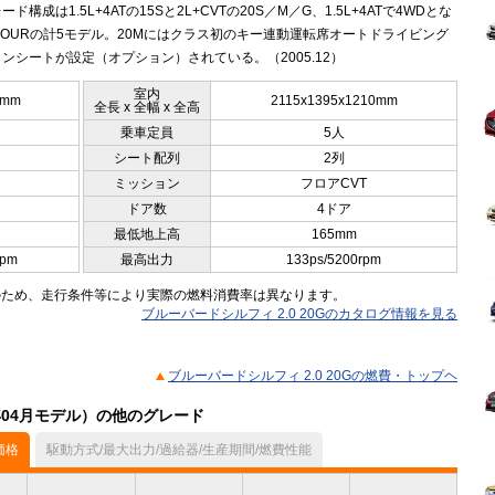
ド構成は1.5L+4ATの15Sと2L+CVTの20S／M／G、1.5L+4ATで4WDとな
 FOURの計5モデル。20Mにはクラス初のキー連動運転席オートドライビング
ンシートが設定（オプション）されている。（2005.12）
室内
0mm
2115x1395x1210mm
全長 x 全幅 x 全高
乗車定員
5人
シート配列
2列
ミッション
フロアCVT
ドア数
4ドア
最低地上高
165mm
rpm
最高出力
133ps/5200rpm
のため、走行条件等により実際の燃料消費率は異なります。
ブルーバードシルフィ 2.0 20Gのカタログ情報を見る
ブルーバードシルフィ 2.0 20Gの燃費・トップヘ
年04月モデル）の他のグレード
価格
駆動方式/最大出力/過給器/生産期間/燃費性能