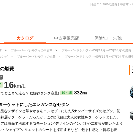
日産 2.0 20Gの燃費 | 中
カタログ
中古車販売店
保険/ローン/他
車
>
ブルーバードシルフィの中古車
>
ブルーバードシルフィ(05年12月～07年04月)の燃費
キング
>
ブルーバードシルフィの燃費
>
ブルーバードシルフィ(05年12月～07年04月)の燃
Gの燃費
？
16
5
km/L
ン
832
10・15
でどこまで走る？ (燃費xタンク容量)
km
ターゲットにしたエレガンスなセダン
上品なデザインと華やかさをコンセプトにした5ナンバーサイズのセダン。初
年齢層がターゲットだったが、この2代目は大人の女性をターゲットとした。
アは曲面で構成する“Sモーション”デザインのインパネや二枚貝が開いたよう
ェル・シェイプ”シルエットのシートを採用するなど、包まれ感と上質感を表