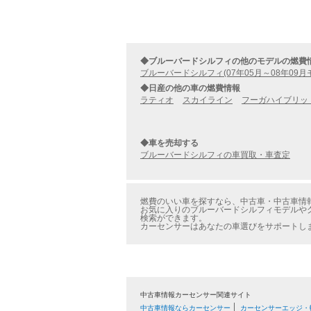
◆ブルーバードシルフィの他のモデルの燃費
ブルーバードシルフィ(07年05月～08年09月
◆日産の他の車の燃費情報
ラティオ
スカイライン
フーガハイブリッ
◆車を売却する
ブルーバードシルフィの車買取・車査定
燃費のいい車を探すなら、中古車・中古車情報の
お気に入りのブルーバードシルフィモデルやグ
検索ができます。
カーセンサーはあなたの車選びをサポートし
中古車情報カーセンサー関連サイト
中古車情報ならカーセンサー
カーセンサーエッジ・