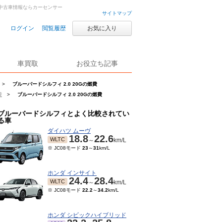
古車・中古車情報ならカーセンサー
サイトマップ
ログイン
閲覧履歴
お気に入り
車買取
お役立ち記事
>
ブルーバードシルフィ 2.0 20Gの燃費
費
>
ブルーバードシルフィ 2.0 20Gの燃費
ブルーバードシルフィとよく比較されてい
る車
ダイハツ ムーヴ
18.8
22.6
WLTC
～
km/L
※ JC08モード
23
～
31
km/L
ホンダ インサイト
24.4
28.4
WLTC
～
km/L
※ JC08モード
22.2
～
34.2
km/L
ホンダ シビックハイブリッド