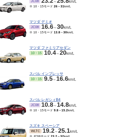
23.2
25.8
JC08
～
km/L
※ 10・15モード
26
～
31
km/L
マツダ デミオ
16.6
30
JC08
～
km/L
※ 10・15モード
13.8
～
30
km/L
マツダ ファミリアセダン
10.4
20
10・15
～
km/L
スバル インプレッサ
9.5
16.6
10・15
～
km/L
スバル レガシィB4
10.8
14.8
JC08
～
km/L
※ 10・15モード
9.8
～
15.2
km/L
スズキ スペーシア
19.2
25.1
WLTC
～
km/L
※ JC08モード
23.2
～
32
km/L