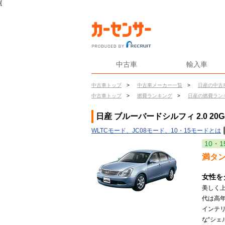
{
中古車
輸入車
中古車トップ
>
中古車メーカー一覧
>
日産の中古
中古車トップ
>
燃費ランキング
>
日産の燃費ラン
日産 ブルーバードシルフィ 2.0 20
WLTCモード、JC08モード、10・15モードとは
10・1
満タ
女性を
美しく
代は高
インテリ
な“シ