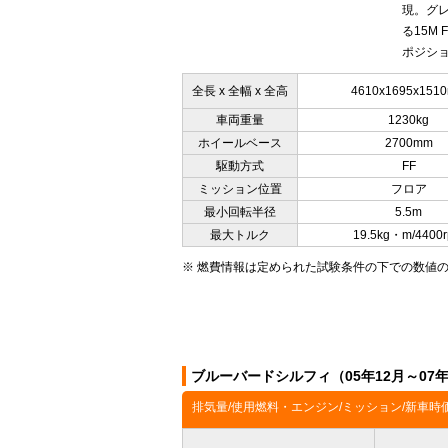
現。グレー
る15M
ポジショ
全長 x 全幅 x 全高
4610x1695x151
車両重量
1230kg
ホイールベース
2700mm
駆動方式
FF
ミッション位置
フロア
最小回転半径
5.5m
最大トルク
19.5kg・m/4400
※ 燃費情報は定められた試験条件の下での数値
ブルーバードシルフィ（05年12月～07
排気量/使用燃料・エンジン/ミッション/新車時