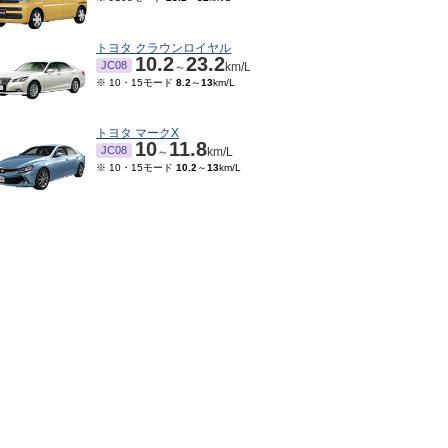
トヨタ クラウンロイヤル
10.2
23.2
JC08
～
km/L
※ 10・15モード
8.2
～
13
km/L
トヨタ マークX
10
11.8
JC08
～
km/L
※ 10・15モード
10.2
～
13
km/L