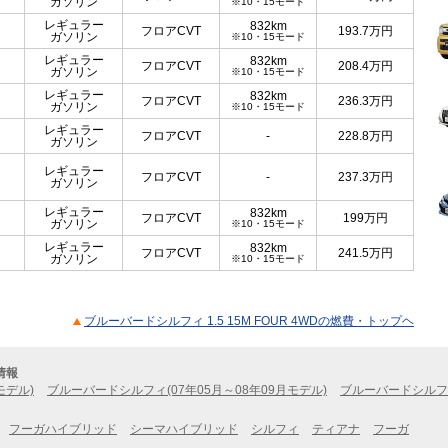
ガソリン
※10・15モード
レギュラー
832km
フロアCVT
193.7
万円
ガソリン
※10・15モード
レギュラー
832km
フロアCVT
208.4
万円
ガソリン
※10・15モード
レギュラー
832km
フロアCVT
236.3
万円
ガソリン
※10・15モード
レギュラー
フロアCVT
-
228.8
万円
ガソリン
レギュラー
フロアCVT
-
237.3
万円
ガソリン
レギュラー
832km
フロアCVT
199
万円
ガソリン
※10・15モード
レギュラー
832km
フロアCVT
241.5
万円
ガソリン
※10・15モード
ブルーバードシルフィ 1.5 15M FOUR 4WDの燃費・トップヘ
情報
モデル)
ブルーバードシルフィ(07年05月～08年09月モデル)
ブルーバードシルフィ
フーガハイブリッド
シーマハイブリッド
シルフィ
ティアナ
フーガ