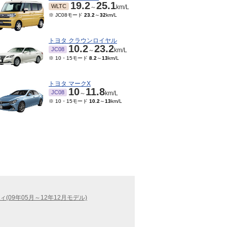
19.2
25.1
WLTC
～
km/L
※ JC08モード
23.2
～
32
km/L
トヨタ クラウンロイヤル
10.2
23.2
JC08
～
km/L
※ 10・15モード
8.2
～
13
km/L
トヨタ マークX
10
11.8
JC08
～
km/L
※ 10・15モード
10.2
～
13
km/L
(09年05月～12年12月モデル)