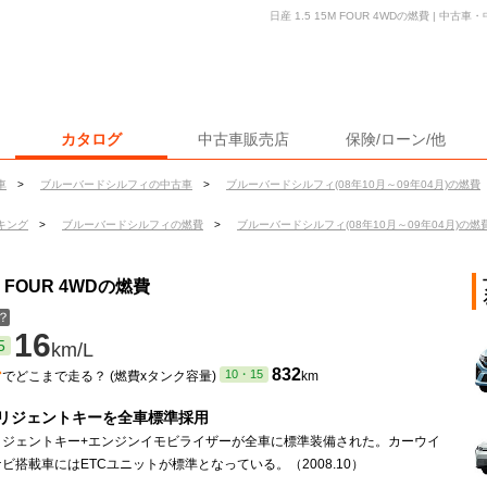
日産 1.5 15M FOUR 4WDの燃費 | 
カタログ
中古車販売店
保険/ローン/他
車
>
ブルーバードシルフィの中古車
>
ブルーバードシルフィ(08年10月～09年04月)の燃費
キング
>
ブルーバードシルフィの燃費
>
ブルーバードシルフィ(08年10月～09年04月)の燃
 FOUR 4WDの燃費
？
16
5
km/L
ン
832
10・15
でどこまで走る？ (燃費xタンク容量)
km
リジェントキーを全車標準採用
リジェントキー+エンジンイモビライザーが全車に標準装備された。カーウイ
ビ搭載車にはETCユニットが標準となっている。（2008.10）