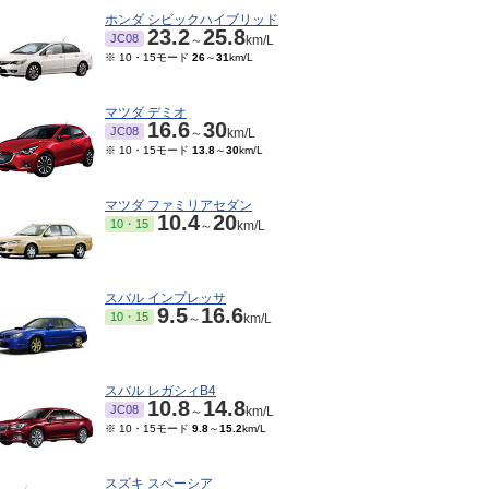
ホンダ シビックハイブリッド
23.2
25.8
JC08
～
km/L
※ 10・15モード
26
～
31
km/L
マツダ デミオ
16.6
30
JC08
～
km/L
※ 10・15モード
13.8
～
30
km/L
マツダ ファミリアセダン
10.4
20
10・15
～
km/L
スバル インプレッサ
9.5
16.6
10・15
～
km/L
スバル レガシィB4
10.8
14.8
JC08
～
km/L
※ 10・15モード
9.8
～
15.2
km/L
スズキ スペーシア