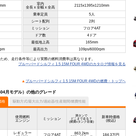
室内
0mm
2115x1395x1210mm
全長 x 全幅 x 全高
乗車定員
5人
シート配列
2列
ミッション
フロア4AT
ドア数
4ドア
最低地上高
165mm
rpm
最高出力
109ps/6000rpm
のため、走行条件等により実際の燃料消費率は異なります。
ブルーバードシルフィ 1.5 15M FOUR 4WDのカタログ情報を見る
ブルーバードシルフィ 1.5 15M FOUR 4WDの燃費・トップヘ
年04月モデル）の他のグレード
価格
駆動方式/最大出力/過給器/生産期間/燃費性能
満タンで
使用燃料
新車時価格
ミッション
どこまで走る？
エンジン
(税込)
(燃費xタンク容量)
レギュラー
863.2km
フロア4AT
184.3
万円