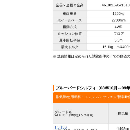
全長 x 全幅 x 全高
4610x1695x151
車両重量
1250kg
ホイールベース
2700mm
駆動方式
4WD
ミッション位置
フロア
最小回転半径
5.3m
最大トルク
15.1kg・m/4400
※ 燃費情報は定められた試験条件の下での数値
ブルーバードシルフィ（08年10月～09
排気量/使用燃料・エンジン/ミッション/新車時
グレード名
排気量
WLTCモード燃費(タンク容量)
1.5 15S
1498cc