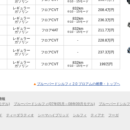
ガソリン
※10・15モード
レギュラー
832km
フロアCVT
208.4
万円
ガソリン
※10・15モード
レギュラー
832km
フロアCVT
236.3
万円
ガソリン
※10・15モード
レギュラー
832km
フロア4AT
211.7
万円
ガソリン
※10・15モード
レギュラー
フロアCVT
-
228.8
万円
ガソリン
レギュラー
フロアCVT
-
237.3
万円
ガソリン
レギュラー
832km
フロアCVT
199
万円
ガソリン
※10・15モード
ブルーバードシルフィ 2.0 ブロアムの燃費・トップヘ
情報
モデル)
ブルーバードシルフィ(07年05月～08年09月モデル)
ブルーバードシルフィ
ド
ティーダラティオ
シーマハイブリッド
シルフィ
ティアナ
フーガ