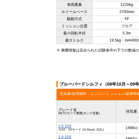
車両重量
1220kg
ホイールベース
2700mm
駆動方式
FF
ミッション位置
フロア
最小回転半径
5.3m
最大トルク
19.5kg・m/4400
※ 燃費情報は定められた試験条件の下での数値
ブルーバードシルフィ（08年10月～09
排気量/使用燃料・エンジン/ミッション/新車時
グレード名
排気量
WLTCモード燃費(タンク容量)
1.5 15S
1498cc
※10・15モード 16.6km/L (52L)
2.0 20S
1997cc