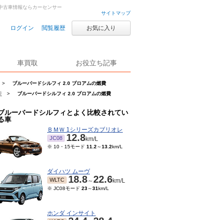
車・中古車情報ならカーセンサー
サイトマップ
ログイン
閲覧履歴
お気に入り
車買取
お役立ち記事
>
ブルーバードシルフィ 2.0 ブロアムの燃費
費
>
ブルーバードシルフィ 2.0 ブロアムの燃費
ブルーバードシルフィとよく比較されてい
る車
ＢＭＷ 1シリーズカブリオレ
12.8
JC08
km/L
※ 10・15モード
11.2
～
13.2
km/L
ダイハツ ムーヴ
18.8
22.6
WLTC
～
km/L
※ JC08モード
23
～
31
km/L
ホンダ インサイト