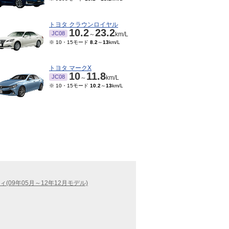
トヨタ クラウンロイヤル
10.2
23.2
JC08
～
km/L
※ 10・15モード
8.2
～
13
km/L
トヨタ マークX
10
11.8
JC08
～
km/L
※ 10・15モード
10.2
～
13
km/L
(09年05月～12年12月モデル)