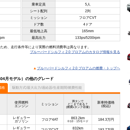
乗車定員
5人
シート配列
2列
ミッション
フロアCVT
ドア数
4ドア
最低地上高
165mm
rpm
最高出力
133ps/5200rpm
のため、走行条件等により実際の燃料消費率は異なります。
ブルーバードシルフィ 2.0 ブロアムのカタログ情報を見る
ブルーバードシルフィ 2.0 ブロアムの燃費・トップヘ
年04月モデル）の他のグレード
価格
駆動方式/最大出力/過給器/生産期間/燃費性能
満タンで
使用燃料
新車時価格
ミッション
どこまで走る？
エンジン
(税込)
(燃費xタンク容量)
レギュラー
863.2km
フロア4AT
184.3
万円
ガソリン
※10・15モード
レギュラー
832km
フロアCVT
193.7
万円