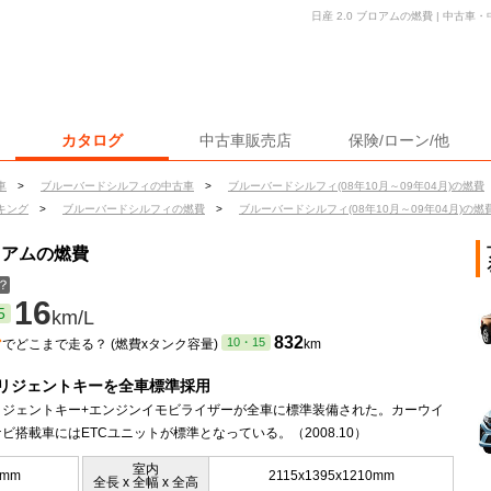
日産 2.0 ブロアムの燃費 | 中古
カタログ
中古車販売店
保険/ローン/他
車
>
ブルーバードシルフィの中古車
>
ブルーバードシルフィ(08年10月～09年04月)の燃費
キング
>
ブルーバードシルフィの燃費
>
ブルーバードシルフィ(08年10月～09年04月)の燃
ロアムの燃費
？
16
5
km/L
ン
832
10・15
でどこまで走る？ (燃費xタンク容量)
km
リジェントキーを全車標準採用
リジェントキー+エンジンイモビライザーが全車に標準装備された。カーウイ
ビ搭載車にはETCユニットが標準となっている。（2008.10）
室内
0mm
2115x1395x1210mm
全長 x 全幅 x 全高