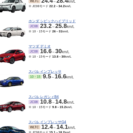
24.4
28.4
WLTC
～
km/L
※ JC08モード
22.2
～
34.2
km/L
ホンダ シビックハイブリッド
23.2
25.8
JC08
～
km/L
※ 10・15モード
26
～
31
km/L
マツダ デミオ
16.6
30
JC08
～
km/L
※ 10・15モード
13.8
～
30
km/L
スバル インプレッサ
9.5
16.6
10・15
～
km/L
スバル レガシィB4
10.8
14.8
JC08
～
km/L
※ 10・15モード
9.8
～
15.2
km/L
スバル インプレッサG4
12.4
14.1
WLTC
～
km/L
※ JC08モード
15.1
～
18.2
km/L