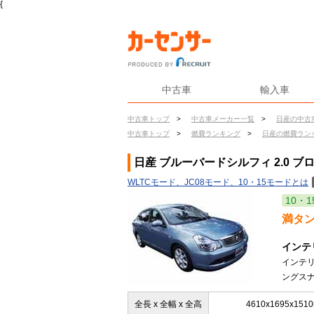
{
中古車
輸入車
中古車トップ
>
中古車メーカー一覧
>
日産の中古
中古車トップ
>
燃費ランキング
>
日産の燃費ラン
日産 ブルーバードシルフィ 2.0 ブ
WLTCモード、JC08モード、10・15モードとは
10・1
満タ
インテ
インテ
ングスナ
全長 x 全幅 x 全高
4610x1695x151