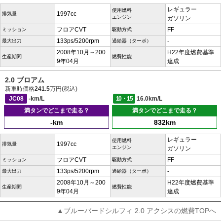
レギュラー
使用燃料
1997cc
排気量
エンジン
ガソリン
フロアCVT
FF
ミッション
駆動方式
133ps/5200rpm
-
最大出力
過給器（ターボ）
2008年10月～200
H22年度燃費基準
生産期間
燃費性能
9年04月
達成
2.0 ブロアム
新車時価格
241.5
万円(税込)
JC08
-km/L
10・15
16.0km/L
満タンでどこまで走る？
満タンでどこまで走る？
-km
832km
レギュラー
使用燃料
1997cc
排気量
エンジン
ガソリン
フロアCVT
FF
ミッション
駆動方式
133ps/5200rpm
-
最大出力
過給器（ターボ）
2008年10月～200
H22年度燃費基準
生産期間
燃費性能
9年04月
達成
▲ブルーバードシルフィ 2.0 アクシスの燃費TOPへ