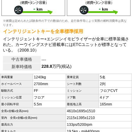
（燃費×タンク容量）
（燃費×タンク容量）
-
-
km
km
※燃費は定められた試験条件の下での数値のため、走行条件等により実際の燃料消費率は異な
ります。
インテリジェントキーを全車標準採用
インテリジェントキー+エンジンイモビライザーが全車に標準装備さ
れた。カーウイングスナビ搭載車にはETCユニットが標準となって
いる。（2008.10）
中古車価格
---
228.8
万円(税込)
新車時価格
1240kg
5名
車両重量
乗車定員
2700mm
2列
ホイールベース
シート列数
FF
フロアCVT
駆動方式
ミッション
フロア
4ドア
ミッション位置
ドア数
5.5m
165mm
最小回転半径
最低地上高
4610x1695x1510
全長x全幅x全高(mm)
2115x1395x1210
室内 全長x全幅x全高(mm)
133ps/5200rpm
最高出力
19.5kg・m/4400rpm
最大トルク