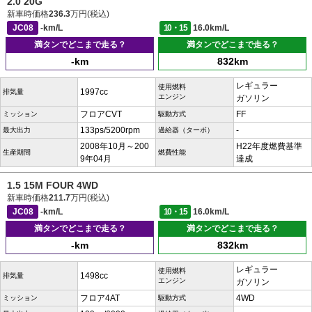
2.0 20G
新車時価格
236.3
万円(税込)
JC08
-km/L
10・15
16.0km/L
満タンでどこまで走る？
満タンでどこまで走る？
-km
832km
レギュラー
使用燃料
1997cc
排気量
エンジン
ガソリン
フロアCVT
FF
ミッション
駆動方式
133ps/5200rpm
-
最大出力
過給器（ターボ）
2008年10月～200
H22年度燃費基準
生産期間
燃費性能
9年04月
達成
1.5 15M FOUR 4WD
新車時価格
211.7
万円(税込)
JC08
-km/L
10・15
16.0km/L
満タンでどこまで走る？
満タンでどこまで走る？
-km
832km
レギュラー
使用燃料
1498cc
排気量
エンジン
ガソリン
フロア4AT
4WD
ミッション
駆動方式