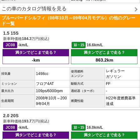
この車のカタログ情報を見る
ブルーバードシルフィ（08年10月～09年04月モデル）の他のグレー
ド一覧
1.5 15S
新車時価格
184.3
万円(税込)
JC08
-km/L
10・15
16.6km/L
満タンでどこまで走る？
満タンでどこまで走る？
-km
863.2km
レギュラー
使用燃料
1498cc
排気量
エンジン
ガソリン
フロア4AT
FF
ミッション
駆動方式
109ps/6000rpm
-
最大出力
過給器（ターボ）
2008年10月～200
H22年度燃費基準
生産期間
燃費性能
9年04月
達成
2.0 20S
新車時価格
193.7
万円(税込)
JC08
-km/L
10・15
16.0km/L
満タンでどこまで走る？
満タンでどこまで走る？