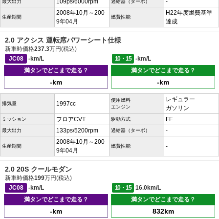
109ps/6000rpm
-
最大出力
過給器（ターボ）
2008年10月～200
H22年度燃費基準
生産期間
燃費性能
9年04月
達成
2.0 アクシス 運転席パワーシート仕様
新車時価格
237.3
万円(税込)
JC08
-km/L
10・15
-km/L
満タンでどこまで走る？
満タンでどこまで走る？
-km
-km
レギュラー
使用燃料
1997cc
排気量
エンジン
ガソリン
フロアCVT
FF
ミッション
駆動方式
133ps/5200rpm
-
最大出力
過給器（ターボ）
2008年10月～200
-
生産期間
燃費性能
9年04月
2.0 20S クールモダン
新車時価格
199
万円(税込)
JC08
-km/L
10・15
16.0km/L
満タンでどこまで走る？
満タンでどこまで走る？
-km
832km