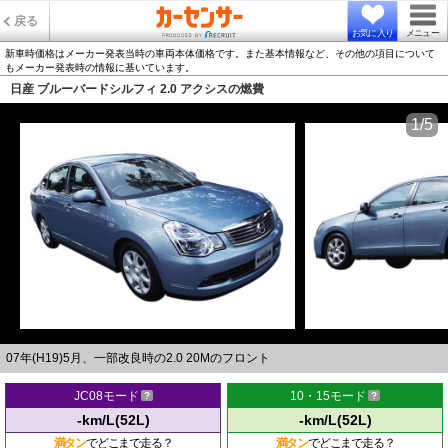
戻る
お気に入り
メニュー
新車時価格はメーカー発表当時の車両本体価格です。また基本情報など、その他の項目について
もメーカー発表時の情報に基いています。
日産 ブルーバードシルフィ 2.0 アクシスの燃費
1/5
07年(H19)5月、一部改良時の2.0 20Mのフロント
JC08モード
10・15モード
-km/L(52L)
-km/L(52L)
満タン
でどこまで走る？
満タン
でどこまで走る？