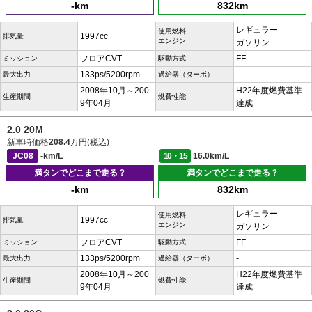
-km
832km
レギュラー
使用燃料
1997cc
排気量
エンジン
ガソリン
フロアCVT
FF
ミッション
駆動方式
133ps/5200rpm
-
最大出力
過給器（ターボ）
2008年10月～200
H22年度燃費基準
生産期間
燃費性能
9年04月
達成
2.0 20M
新車時価格
208.4
万円(税込)
JC08
-km/L
10・15
16.0km/L
満タンでどこまで走る？
満タンでどこまで走る？
-km
832km
レギュラー
使用燃料
1997cc
排気量
エンジン
ガソリン
フロアCVT
FF
ミッション
駆動方式
133ps/5200rpm
-
最大出力
過給器（ターボ）
2008年10月～200
H22年度燃費基準
生産期間
燃費性能
9年04月
達成