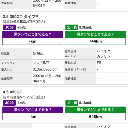
2007年12月～200
-
生産期間
燃費性能
8年09月
3.5 350GT タイプP
新車時価格
533.4
万円(税込)
JC08
-km/L
10・15
9.3km/L
満タンでどこまで走る？
満タンでどこまで走る？
-km
744km
ハイオク
使用燃料
3498cc
排気量
エンジン
ガソリン
フロア5AT
FR
ミッション
駆動方式
313ps/6800rpm
-
最大出力
過給器（ターボ）
2007年12月～200
-
生産期間
燃費性能
8年09月
4.5 450GT
新車時価格
571.2
万円(税込)
JC08
-km/L
10・15
8.1km/L
満タンでどこまで走る？
満タンでどこまで走る？
-km
648km
ハイオク
使用燃料