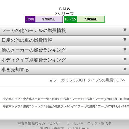
ＢＭＷ
3シリーズ
JC08
9.9km/L
10・15
7.9km/L
フーガの他のモデルの燃費情報
日産の他の車の燃費情報
他のメーカーの燃費ランキング
ボディタイプ別燃費ランキング
車を売却する
▲フーガ 3.5 350GT タイプSの燃費TOPへ
中古車トップ
中古車メーカー一覧
日産の中古車
フーガの中古車
フーガ(07年12月～08年0
中古車トップ
燃費ランキング
日産の燃費ランキング
フーガの燃費
フーガ(07年12月～08
中古車情報ならカーセンサー
カーセンサーエッジ・輸入車
車買取・車査定
中古車リース