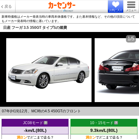
戻る
お気に入り
メニュー
新車時価格はメーカー発表当時の車両本体価格です。また基本情報など、その他の項目について
もメーカー発表時の情報に基いています。
日産 フーガ 3.5 350GT タイプSの燃費
1/5
07年(H19)12月、MC時の4.5 450GTのフロント
JC08モード
10・15モード
-km/L(80L)
9.3km/L(80L)
満タン
でどこまで走る？
満タン
でどこまで走る？