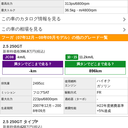
313ps/6800rpm
最高出力
36.5kg・m/4800rpm
最大トルク
この車のカタログ情報を見る
この車の相場を見る
フーガ（07年12月～08年09月モデル）の他のグレード一覧
2.5 250GT
新車時価格
396.9
万円(税込)
JC08
-km/L
10・15
11.2km/L
満タンでどこまで走る？
満タンでどこまで走る？
-km
896km
ハイオク
使用燃料
2495cc
排気量
エンジン
ガソリン
フロア5AT
FR
ミッション
駆動方式
223ps/6800rpm
-
最大出力
過給器（ターボ）
2007年12月～200
H22年度燃費基準
生産期間
燃費性能
8年09月
+5%達成
2.5 250GT タイプP
新車時価格
420
万円(税込)