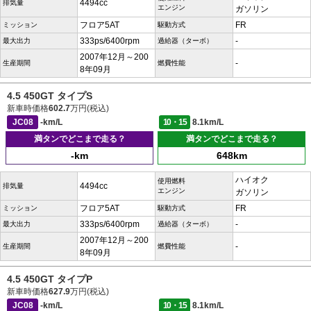
4494cc
排気量
エンジン
ガソリン
フロア5AT
FR
ミッション
駆動方式
333ps/6400rpm
-
最大出力
過給器（ターボ）
2007年12月～200
-
生産期間
燃費性能
8年09月
4.5 450GT タイプS
新車時価格
602.7
万円(税込)
JC08
-km/L
10・15
8.1km/L
満タンでどこまで走る？
満タンでどこまで走る？
-km
648km
ハイオク
使用燃料
4494cc
排気量
エンジン
ガソリン
フロア5AT
FR
ミッション
駆動方式
333ps/6400rpm
-
最大出力
過給器（ターボ）
2007年12月～200
-
生産期間
燃費性能
8年09月
4.5 450GT タイプP
新車時価格
627.9
万円(税込)
JC08
-km/L
10・15
8.1km/L