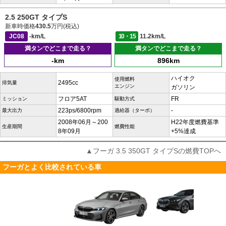
2.5 250GT タイプS
新車時価格
430.5
万円(税込)
JC08
-km/L
10・15
11.2km/L
満タンでどこまで走る？
満タンでどこまで走る？
-km
896km
ハイオク
使用燃料
2495cc
排気量
エンジン
ガソリン
フロア5AT
FR
ミッション
駆動方式
223ps/6800rpm
-
最大出力
過給器（ターボ）
2008年06月～200
H22年度燃費基準
生産期間
燃費性能
8年09月
+5%達成
▲フーガ 3.5 350GT タイプSの燃費TOPへ
フーガとよく比較されている車