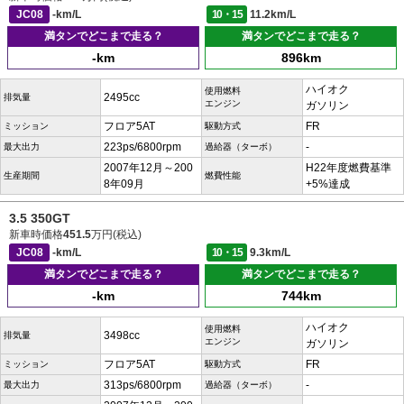
JC08
-km/L
10・15
11.2km/L
満タンでどこまで走る？
満タンでどこまで走る？
-km
896km
ハイオク
使用燃料
2495cc
排気量
エンジン
ガソリン
フロア5AT
FR
ミッション
駆動方式
223ps/6800rpm
-
最大出力
過給器（ターボ）
2007年12月～200
H22年度燃費基準
生産期間
燃費性能
8年09月
+5%達成
3.5 350GT
新車時価格
451.5
万円(税込)
JC08
-km/L
10・15
9.3km/L
満タンでどこまで走る？
満タンでどこまで走る？
-km
744km
ハイオク
使用燃料
3498cc
排気量
エンジン
ガソリン
フロア5AT
FR
ミッション
駆動方式
313ps/6800rpm
-
最大出力
過給器（ターボ）