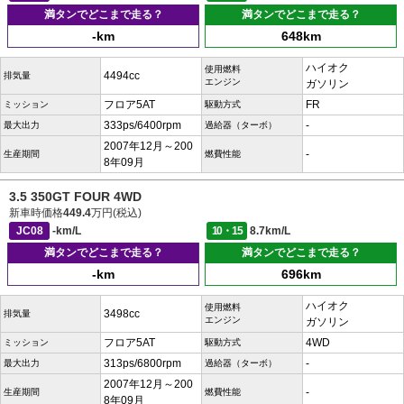
満タンでどこまで走る？
満タンでどこまで走る？
-km
648km
ハイオク
使用燃料
4494cc
排気量
エンジン
ガソリン
フロア5AT
FR
ミッション
駆動方式
333ps/6400rpm
-
最大出力
過給器（ターボ）
2007年12月～200
-
生産期間
燃費性能
8年09月
3.5 350GT FOUR 4WD
新車時価格
449.4
万円(税込)
JC08
-km/L
10・15
8.7km/L
満タンでどこまで走る？
満タンでどこまで走る？
-km
696km
ハイオク
使用燃料
3498cc
排気量
エンジン
ガソリン
フロア5AT
4WD
ミッション
駆動方式
313ps/6800rpm
-
最大出力
過給器（ターボ）
2007年12月～200
-
生産期間
燃費性能
8年09月