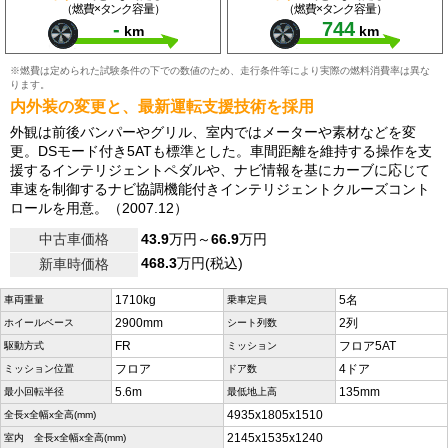
（燃費×タンク容量）
（燃費×タンク容量）
-
744
km
km
※燃費は定められた試験条件の下での数値のため、走行条件等により実際の燃料消費率は異な
ります。
内外装の変更と、最新運転支援技術を採用
外観は前後バンパーやグリル、室内ではメーターや素材などを変
更。DSモード付き5ATも標準とした。車間距離を維持する操作を支
援するインテリジェントペダルや、ナビ情報を基にカーブに応じて
車速を制御するナビ協調機能付きインテリジェントクルーズコント
ロールを用意。（2007.12）
中古車価格
43.9
万円～
66.9
万円
468.3
万円(税込)
新車時価格
1710kg
5名
車両重量
乗車定員
2900mm
2列
ホイールベース
シート列数
FR
フロア5AT
駆動方式
ミッション
フロア
4ドア
ミッション位置
ドア数
5.6m
135mm
最小回転半径
最低地上高
4935x1805x1510
全長x全幅x全高(mm)
2145x1535x1240
室内 全長x全幅x全高(mm)