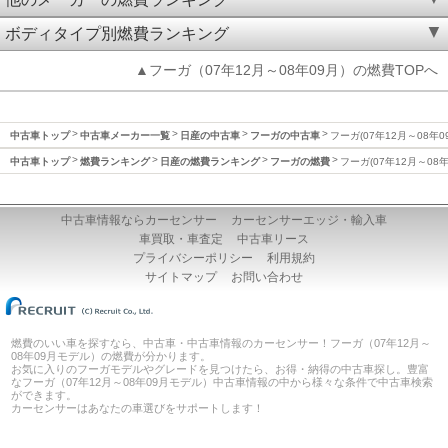
ボディタイプ別燃費ランキング
▲フーガ（07年12月～08年09月）の燃費TOPへ
中古車トップ
中古車メーカー一覧
日産の中古車
フーガの中古車
フーガ(07年12月～08年0
中古車トップ
燃費ランキング
日産の燃費ランキング
フーガの燃費
フーガ(07年12月～08
中古車情報ならカーセンサー
カーセンサーエッジ・輸入車
車買取・車査定
中古車リース
プライバシーポリシー
利用規約
サイトマップ
お問い合わせ
燃費のいい車を探すなら、中古車・中古車情報のカーセンサー！フーガ（07年12月～
08年09月モデル）の燃費が分かります。
お気に入りのフーガモデルやグレードを見つけたら、お得・納得の中古車探し。豊富
なフーガ（07年12月～08年09月モデル）中古車情報の中から様々な条件で中古車検索
ができます。
カーセンサーはあなたの車選びをサポートします！