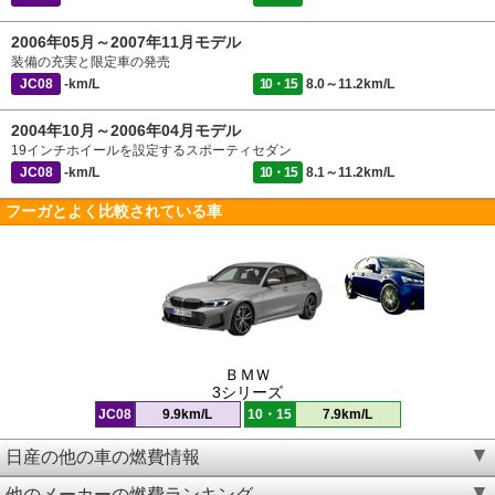
2006年05月～2007年11月モデル
装備の充実と限定車の発売
JC08
-km/L
10・15
8.0～11.2km/L
2004年10月～2006年04月モデル
19インチホイールを設定するスポーティセダン
JC08
-km/L
10・15
8.1～11.2km/L
フーガとよく比較されている車
ＢＭＷ
3シリーズ
JC08
9.9km/L
10・15
7.9km/L
日産の他の車の燃費情報
他のメーカーの燃費ランキング