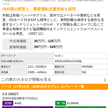
※燃費は定められた試験条件の下での数値のため、走行条件等により実際の燃料消費率は異な
ります。
内外装の変更と、最新運転支援技術を採用
外観は前後バンパーやグリル、室内ではメーターや素材などを変
更。DSモード付き5ATも標準とした。車間距離を維持する操作を支
援するインテリジェントペダルや、ナビ情報を基にカーブに応じて
車速を制御するナビ協調機能付きインテリジェントクルーズコント
ロールを用意。（2007.12）
中古車価格
30
万円～
125
万円
397
万円～
628
万円
新車時価格
セダン
ボディタイプ
4930x1805x1510/他
全長x全幅x全高(mm)
223～333馬力
FR/4WD
最高出力
駆動方式
2495～4494cc
5名
排気量
乗車定員
この車のカタログ情報を見る
フーガ（07年12月～08年09月モデル）のグレード一覧
2.5 250GT
新車時価格
396.9
万円(税込)
JC08
-km/L
10・15
11.2km/L