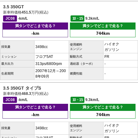
3.5 350GT
新車時価格
451.5
万円(税込)
JC08
-km/L
10・15
9.3km/L
満タンでどこまで走る？
満タンでどこまで走る？
-km
744km
ハイオク
使用燃料
3498cc
排気量
エンジン
ガソリン
フロア5AT
FR
ミッション
駆動方式
313ps/6800rpm
-
最大出力
過給器（ターボ）
2007年12月～200
-
生産期間
燃費性能
8年09月
3.5 350GT タイプS
新車時価格
468.3
万円(税込)
JC08
-km/L
10・15
9.3km/L
満タンでどこまで走る？
満タンでどこまで走る？
-km
744km
ハイオク
使用燃料
3498cc
排気量
エンジン
ガソリン
ミッション
駆動方式