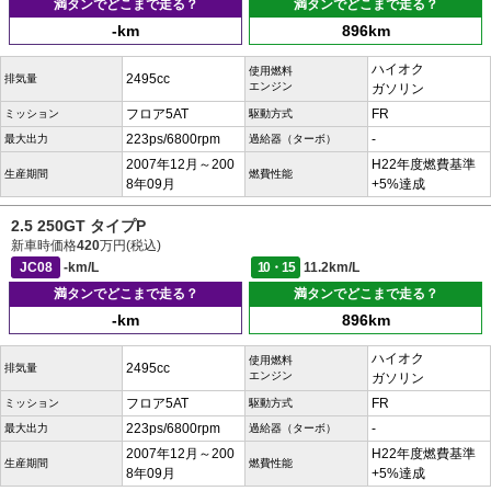
満タンでどこまで走る？
満タンでどこまで走る？
-km
896km
ハイオク
使用燃料
2495cc
排気量
エンジン
ガソリン
フロア5AT
FR
ミッション
駆動方式
223ps/6800rpm
-
最大出力
過給器（ターボ）
2007年12月～200
H22年度燃費基準
生産期間
燃費性能
8年09月
+5%達成
2.5 250GT タイプP
新車時価格
420
万円(税込)
JC08
-km/L
10・15
11.2km/L
満タンでどこまで走る？
満タンでどこまで走る？
-km
896km
ハイオク
使用燃料
2495cc
排気量
エンジン
ガソリン
フロア5AT
FR
ミッション
駆動方式
223ps/6800rpm
-
最大出力
過給器（ターボ）
2007年12月～200
H22年度燃費基準
生産期間
燃費性能
8年09月
+5%達成