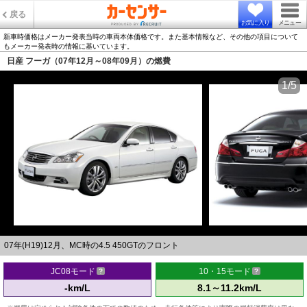
戻る
お気に入り
メニュー
新車時価格はメーカー発表当時の車両本体価格です。また基本情報など、その他の項目について
もメーカー発表時の情報に基いています。
日産 フーガ（07年12月～08年09月）の燃費
1/5
07年(H19)12月、MC時の4.5 450GTのフロント
JC08モード
10・15モード
-km/L
8.1～11.2km/L