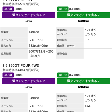
新車時価格
627.9
万円(税込)
JC08
-km/L
10・15
8.1km/L
満タンでどこまで走る？
満タンでどこまで走る？
-km
648km
ハイオク
使用燃料
4494cc
排気量
エンジン
ガソリン
フロア5AT
FR
ミッション
駆動方式
333ps/6400rpm
-
最大出力
過給器（ターボ）
2007年12月～200
-
生産期間
燃費性能
8年09月
3.5 350GT FOUR 4WD
新車時価格
449.4
万円(税込)
JC08
-km/L
10・15
8.7km/L
満タンでどこまで走る？
満タンでどこまで走る？
-km
696km
ハイオク
使用燃料
3498cc
排気量
エンジン
ガソリン
フロア5AT
4WD
ミッション
駆動方式
313ps/6800rpm
-
最大出力
過給器（ターボ）