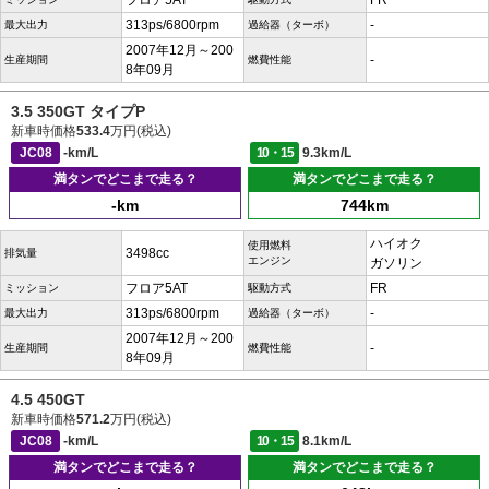
フロア5AT
FR
313ps/6800rpm
-
最大出力
過給器（ターボ）
2007年12月～200
-
生産期間
燃費性能
8年09月
3.5 350GT タイプP
新車時価格
533.4
万円(税込)
JC08
-km/L
10・15
9.3km/L
満タンでどこまで走る？
満タンでどこまで走る？
-km
744km
ハイオク
使用燃料
3498cc
排気量
エンジン
ガソリン
フロア5AT
FR
ミッション
駆動方式
313ps/6800rpm
-
最大出力
過給器（ターボ）
2007年12月～200
-
生産期間
燃費性能
8年09月
4.5 450GT
新車時価格
571.2
万円(税込)
JC08
-km/L
10・15
8.1km/L
満タンでどこまで走る？
満タンでどこまで走る？