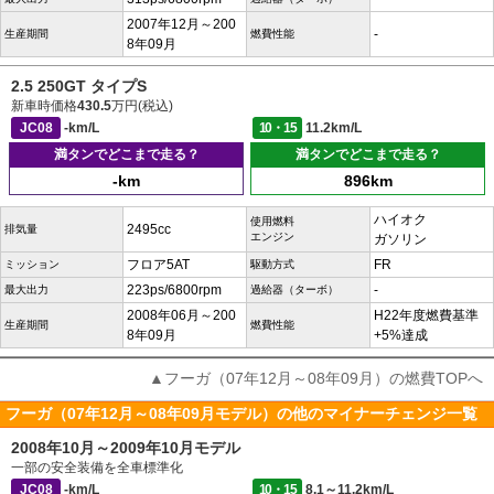
2007年12月～200
-
生産期間
燃費性能
8年09月
2.5 250GT タイプS
新車時価格
430.5
万円(税込)
JC08
-km/L
10・15
11.2km/L
満タンでどこまで走る？
満タンでどこまで走る？
-km
896km
ハイオク
使用燃料
2495cc
排気量
エンジン
ガソリン
フロア5AT
FR
ミッション
駆動方式
223ps/6800rpm
-
最大出力
過給器（ターボ）
2008年06月～200
H22年度燃費基準
生産期間
燃費性能
8年09月
+5%達成
▲フーガ（07年12月～08年09月）の燃費TOPへ
フーガ（07年12月～08年09月モデル）の他のマイナーチェンジ一覧
2008年10月～2009年10月モデル
一部の安全装備を全車標準化
JC08
-km/L
10・15
8.1～11.2km/L