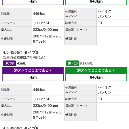
-km
648km
ハイオク
使用燃料
4494cc
排気量
エンジン
ガソリン
フロア5AT
FR
ミッション
駆動方式
333ps/6400rpm
-
最大出力
過給器（ターボ）
2007年12月～200
-
生産期間
燃費性能
8年09月
4.5 450GT タイプS
新車時価格
602.7
万円(税込)
JC08
-km/L
10・15
8.1km/L
満タンでどこまで走る？
満タンでどこまで走る？
-km
648km
ハイオク
使用燃料
4494cc
排気量
エンジン
ガソリン
フロア5AT
FR
ミッション
駆動方式
333ps/6400rpm
-
最大出力
過給器（ターボ）
2007年12月～200
-
生産期間
燃費性能
8年09月
4.5 450GT タイプP