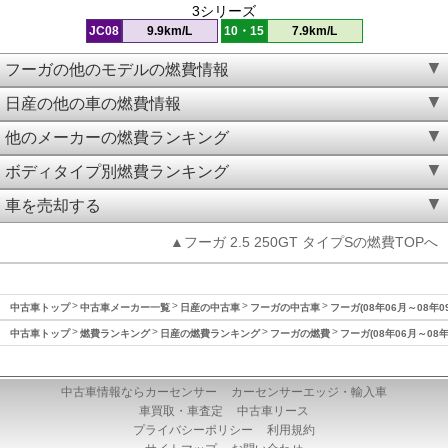
3シリーズ
JC08
9.9km/L
10・15
7.9km/L
フーガの他のモデルの燃費情報
日産の他の車の燃費情報
他のメーカーの燃費ランキング
ボディタイプ別燃費ランキング
車を売却する
▲フーガ 2.5 250GT タイプSの燃費TOPへ
中古車トップ
中古車メーカー一覧
日産の中古車
フーガの中古車
フーガ(08年06月～08年0
中古車トップ
燃費ランキング
日産の燃費ランキング
フーガの燃費
フーガ(08年06月～08
中古車情報ならカーセンサー
カーセンサーエッジ・輸入車
車買取・車査定
中古車リース
プライバシーポリシー
利用規約