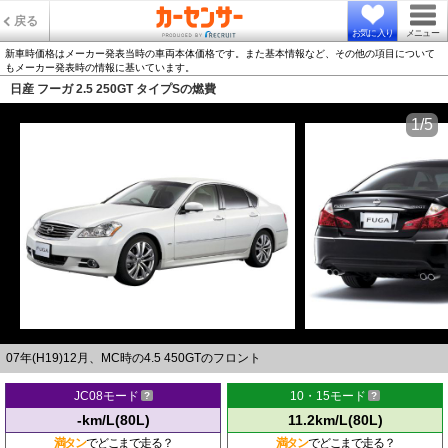
戻る
お気に入り
メニュー
新車時価格はメーカー発表当時の車両本体価格です。また基本情報など、その他の項目について
もメーカー発表時の情報に基いています。
日産 フーガ 2.5 250GT タイプSの燃費
1/5
07年(H19)12月、MC時の4.5 450GTのフロント
JC08モード
10・15モード
-km/L(80L)
11.2km/L(80L)
満タン
でどこまで走る？
満タン
でどこまで走る？