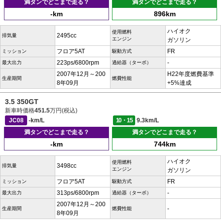
満タンでどこまで走る？
満タンでどこまで走る？
-km
896km
ハイオク
使用燃料
2495cc
排気量
エンジン
ガソリン
フロア5AT
FR
ミッション
駆動方式
223ps/6800rpm
-
最大出力
過給器（ターボ）
2007年12月～200
H22年度燃費基準
生産期間
燃費性能
8年09月
+5%達成
3.5 350GT
新車時価格
451.5
万円(税込)
JC08
-km/L
10・15
9.3km/L
満タンでどこまで走る？
満タンでどこまで走る？
-km
744km
ハイオク
使用燃料
3498cc
排気量
エンジン
ガソリン
フロア5AT
FR
ミッション
駆動方式
313ps/6800rpm
-
最大出力
過給器（ターボ）
2007年12月～200
-
生産期間
燃費性能
8年09月