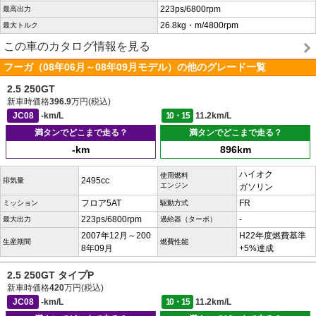
223ps/6800rpm
最高出力
26.8kg・m/4800rpm
最大トルク
この車のカタログ情報を見る
フーガ（08年06月～08年09月モデル）の他のグレード一覧
2.5 250GT
新車時価格
396.9
万円(税込)
JC08
-km/L
10・15
11.2km/L
満タンでどこまで走る？
満タンでどこまで走る？
-km
896km
ハイオク
使用燃料
2495cc
排気量
エンジン
ガソリン
フロア5AT
FR
ミッション
駆動方式
223ps/6800rpm
-
最大出力
過給器（ターボ）
2007年12月～200
H22年度燃費基準
生産期間
燃費性能
8年09月
+5%達成
2.5 250GT タイプP
新車時価格
420
万円(税込)
JC08
-km/L
10・15
11.2km/L