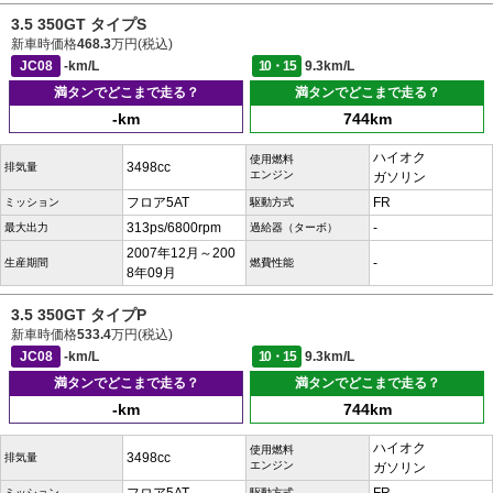
3.5 350GT タイプS
新車時価格
468.3
万円(税込)
JC08
-km/L
10・15
9.3km/L
満タンでどこまで走る？
満タンでどこまで走る？
-km
744km
ハイオク
使用燃料
3498cc
排気量
エンジン
ガソリン
フロア5AT
FR
ミッション
駆動方式
313ps/6800rpm
-
最大出力
過給器（ターボ）
2007年12月～200
-
生産期間
燃費性能
8年09月
3.5 350GT タイプP
新車時価格
533.4
万円(税込)
JC08
-km/L
10・15
9.3km/L
満タンでどこまで走る？
満タンでどこまで走る？
-km
744km
ハイオク
使用燃料
3498cc
排気量
エンジン
ガソリン
ミッション
駆動方式