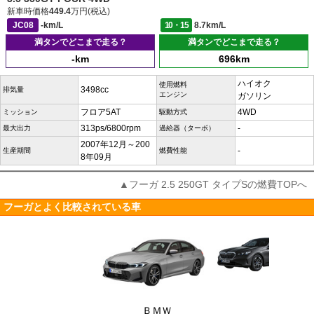
新車時価格
449.4
万円(税込)
JC08
-km/L
10・15
8.7km/L
満タンでどこまで走る？
満タンでどこまで走る？
-km
696km
ハイオク
使用燃料
3498cc
排気量
エンジン
ガソリン
フロア5AT
4WD
ミッション
駆動方式
313ps/6800rpm
-
最大出力
過給器（ターボ）
2007年12月～200
-
生産期間
燃費性能
8年09月
▲フーガ 2.5 250GT タイプSの燃費TOPへ
フーガとよく比較されている車
ＢＭＷ