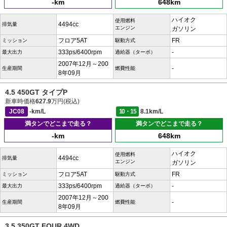
-km
648km
ハイオク
使用燃料
4494cc
排気量
エンジン
ガソリン
フロア5AT
FR
ミッション
駆動方式
333ps/6400rpm
-
最大出力
過給器（ターボ）
2007年12月～200
-
生産期間
燃費性能
8年09月
4.5 450GT タイプP
新車時価格
627.9
万円(税込)
JC08
-km/L
10・15
8.1km/L
満タンでどこまで走る？
満タンでどこまで走る？
-km
648km
ハイオク
使用燃料
4494cc
排気量
エンジン
ガソリン
フロア5AT
FR
ミッション
駆動方式
333ps/6400rpm
-
最大出力
過給器（ターボ）
2007年12月～200
-
生産期間
燃費性能
8年09月
3.5 350GT FOUR 4WD