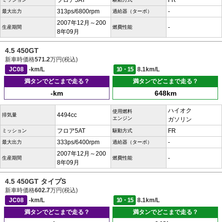
フロア5AT
FR
313ps/6800rpm
-
最大出力
過給器（ターボ）
2007年12月～200
-
生産期間
燃費性能
8年09月
4.5 450GT
新車時価格
571.2
万円(税込)
JC08
-km/L
10・15
8.1km/L
満タンでどこまで走る？
満タンでどこまで走る？
-km
648km
ハイオク
使用燃料
4494cc
排気量
エンジン
ガソリン
フロア5AT
FR
ミッション
駆動方式
333ps/6400rpm
-
最大出力
過給器（ターボ）
2007年12月～200
-
生産期間
燃費性能
8年09月
4.5 450GT タイプS
新車時価格
602.7
万円(税込)
JC08
-km/L
10・15
8.1km/L
満タンでどこまで走る？
満タンでどこまで走る？