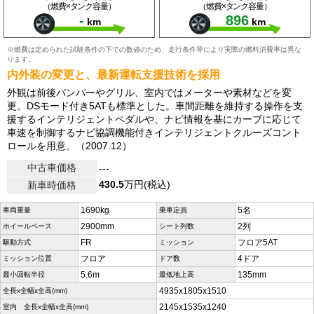
（燃費×タンク容量）
（燃費×タンク容量）
-
896
km
km
※燃費は定められた試験条件の下での数値のため、走行条件等により実際の燃料消費率は異な
ります。
内外装の変更と、最新運転支援技術を採用
外観は前後バンパーやグリル、室内ではメーターや素材などを変
更。DSモード付き5ATも標準とした。車間距離を維持する操作を支
援するインテリジェントペダルや、ナビ情報を基にカーブに応じて
車速を制御するナビ協調機能付きインテリジェントクルーズコント
ロールを用意。（2007.12）
中古車価格
---
430.5
万円(税込)
新車時価格
1690kg
5名
車両重量
乗車定員
2900mm
2列
ホイールベース
シート列数
FR
フロア5AT
駆動方式
ミッション
フロア
4ドア
ミッション位置
ドア数
5.6m
135mm
最小回転半径
最低地上高
4935x1805x1510
全長x全幅x全高(mm)
2145x1535x1240
室内 全長x全幅x全高(mm)