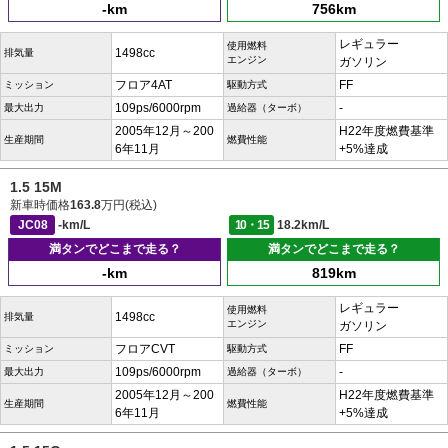
-km
756km
レギュラー
使用燃料
1498cc
排気量
エンジン
ガソリン
フロア4AT
FF
ミッション
駆動方式
109ps/6000rpm
-
最大出力
過給器（ターボ）
2005年12月～200
H22年度燃費基準
生産期間
燃費性能
6年11月
+5%達成
1.5 15M
新車時価格
163.8
万円(税込)
JC08
-km/L
10・15
18.2km/L
満タンでどこまで走る？
満タンでどこまで走る？
-km
819km
レギュラー
使用燃料
1498cc
排気量
エンジン
ガソリン
フロアCVT
FF
ミッション
駆動方式
109ps/6000rpm
-
最大出力
過給器（ターボ）
2005年12月～200
H22年度燃費基準
生産期間
燃費性能
6年11月
+5%達成