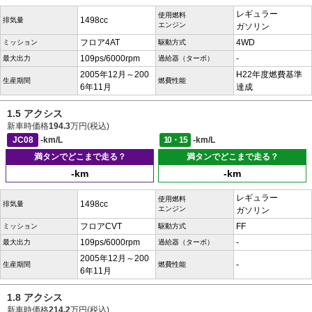
レギュラー
使用燃料
1498cc
排気量
エンジン
ガソリン
フロア4AT
4WD
ミッション
駆動方式
109ps/6000rpm
-
最大出力
過給器（ターボ）
2005年12月～200
H22年度燃費基準
生産期間
燃費性能
6年11月
達成
1.5 アクシス
新車時価格
194.3
万円(税込)
JC08
-km/L
10・15
-km/L
満タンでどこまで走る？
満タンでどこまで走る？
-km
-km
レギュラー
使用燃料
1498cc
排気量
エンジン
ガソリン
フロアCVT
FF
ミッション
駆動方式
109ps/6000rpm
-
最大出力
過給器（ターボ）
2005年12月～200
-
生産期間
燃費性能
6年11月
1.8 アクシス
新車時価格
214.2
万円(税込)