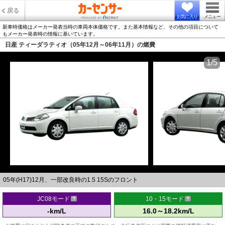
戻る
お気に入り
メニュー
新車時価格はメーカー発表当時の車両本体価格です。また基本情報など、その他の項目について
もメーカー発表時の情報に基いています。
日産 ティーダラティオ（05年12月～06年11月）の燃費
1/5
05年(H17)12月、一部改良時の1.5 15Sのフロント
JC08モード
10・15モード
-km/L
16.0～18.2km/L