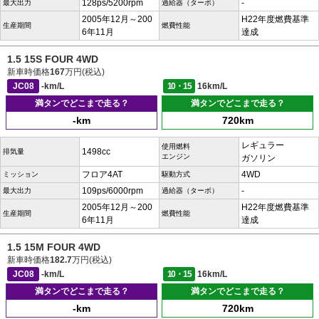
128ps/5200rpm
-
最大出力
過給器（ターボ）
2005年12月～200
H22年度燃費基準
生産期間
燃費性能
6年11月
達成
1.5 15S FOUR 4WD
新車時価格
167
万円(税込)
JC08
-km/L
10・15
16km/L
満タンでどこまで走る？
満タンでどこまで走る？
-km
720km
レギュラー
使用燃料
1498cc
排気量
エンジン
ガソリン
フロア4AT
4WD
ミッション
駆動方式
109ps/6000rpm
-
最大出力
過給器（ターボ）
2005年12月～200
H22年度燃費基準
生産期間
燃費性能
6年11月
達成
1.5 15M FOUR 4WD
新車時価格
182.7
万円(税込)
JC08
-km/L
10・15
16km/L
満タンでどこまで走る？
満タンでどこまで走る？
-km
720km