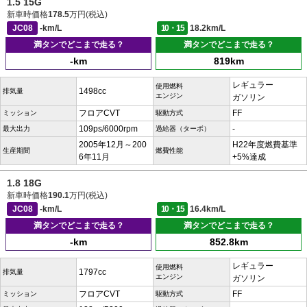
1.5 15G
新車時価格
178.5
万円(税込)
JC08
-km/L
10・15
18.2km/L
満タンでどこまで走る？
満タンでどこまで走る？
-km
819km
レギュラー
使用燃料
1498cc
排気量
エンジン
ガソリン
フロアCVT
FF
ミッション
駆動方式
109ps/6000rpm
-
最大出力
過給器（ターボ）
2005年12月～200
H22年度燃費基準
生産期間
燃費性能
6年11月
+5%達成
1.8 18G
新車時価格
190.1
万円(税込)
JC08
-km/L
10・15
16.4km/L
満タンでどこまで走る？
満タンでどこまで走る？
-km
852.8km
レギュラー
使用燃料
1797cc
排気量
エンジン
ガソリン
フロアCVT
FF
ミッション
駆動方式