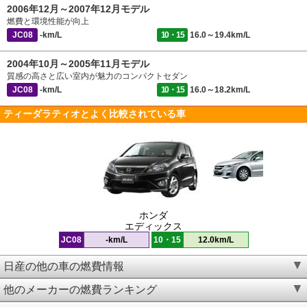
2006年12月～2007年12月モデル
燃費と環境性能が向上
JC08
-km/L
10・15
16.0～19.4km/L
2004年10月～2005年11月モデル
質感の高さと広い室内が魅力のコンパクトセダン
JC08
-km/L
10・15
16.0～18.2km/L
ティーダラティオとよく比較されている車
ホンダ
エディックス
JC08
-km/L
10・15
12.0km/L
日産の他の車の燃費情報
他のメーカーの燃費ランキング