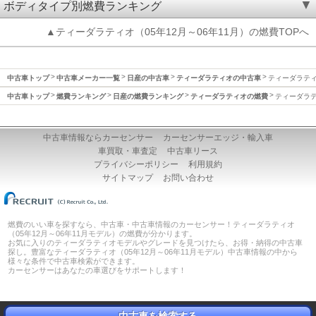
ボディタイプ別燃費ランキング
▲ティーダラティオ（05年12月～06年11月）の燃費TOPへ
中古車トップ
中古車メーカー一覧
日産の中古車
ティーダラティオの中古車
ティーダラティオ
中古車トップ
燃費ランキング
日産の燃費ランキング
ティーダラティオの燃費
ティーダラティ
中古車情報ならカーセンサー
カーセンサーエッジ・輸入車
車買取・車査定
中古車リース
プライバシーポリシー
利用規約
サイトマップ
お問い合わせ
燃費のいい車を探すなら、中古車・中古車情報のカーセンサー！ティーダラティオ
（05年12月～06年11月モデル）の燃費が分かります。
お気に入りのティーダラティオモデルやグレードを見つけたら、お得・納得の中古車
探し。豊富なティーダラティオ（05年12月～06年11月モデル）中古車情報の中から
様々な条件で中古車検索ができます。
カーセンサーはあなたの車選びをサポートします！