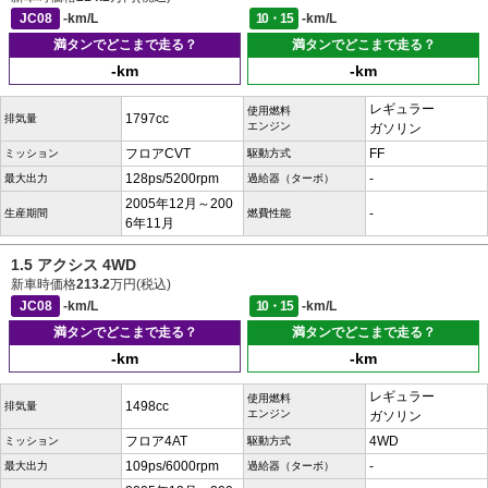
JC08
-km/L
10・15
-km/L
満タンでどこまで走る？
満タンでどこまで走る？
-km
-km
レギュラー
使用燃料
1797cc
排気量
エンジン
ガソリン
フロアCVT
FF
ミッション
駆動方式
128ps/5200rpm
-
最大出力
過給器（ターボ）
2005年12月～200
-
生産期間
燃費性能
6年11月
1.5 アクシス 4WD
新車時価格
213.2
万円(税込)
JC08
-km/L
10・15
-km/L
満タンでどこまで走る？
満タンでどこまで走る？
-km
-km
レギュラー
使用燃料
1498cc
排気量
エンジン
ガソリン
フロア4AT
4WD
ミッション
駆動方式
109ps/6000rpm
-
最大出力
過給器（ターボ）