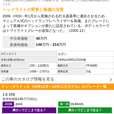
※燃費は定められた試験条件の下での数値のため、走行条件等により実際の燃料消費率は異な
ります。
ヘッドライトの変更と装備の充実
2006（H18）年1月から実施される灯火器基準に適合させるため、
マニュアル式のヘッドランプレベライザーを装備。またグレードに
よって装備やオプションが新たに設定されている。ボディカラーで
はトワイライトグレーが追加となった。（2005.12）
中古車価格
40
万円
146
万円～
214
万円
新車時価格
セダン
ボディタイプ
4395x1695x1535/他
全長x全幅x全高(mm)
109～128馬力
FF/4WD
最高出力
駆動方式
1498～1797cc
5名
排気量
乗車定員
この車のカタログ情報を見る
ティーダラティオ（05年12月～06年11月モデル）のグレード一覧
1.5 15S
新車時価格
146
万円(税込)
JC08
-km/L
10・15
16.8km/L
満タンでどこまで走る？
満タンでどこまで走る？