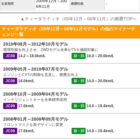
2005年12月～200
-
生産期間
燃費性能
6年11月
▲ティーダラティオ（05年12月～06年11月）の燃費TOPへ
ティーダラティオ（05年12月～06年11月モデル）の他のマイナーチ
ェンジ一覧
2010年08月～2012年10月モデル
環境性能を向上させ、2WDモデル全車が75％減税対象に
JC08
14.2～18.0km/L
10・15
16.0～20.0km/L
2009年05月～2010年07月モデル
エンジンとCVTの制御を見直し、燃費を向上
JC08
18.0km/L
10・15
14.0～20.0km/L
2008年10月～2009年04月モデル
インテリジェントキーを全車標準採用
JC08
17.6km/L
10・15
14.0～19.4km/L
2008年01月～2008年09月モデル
フロントマスクを新デザインに変更
JC08
17.6km/L
10・15
14.0～19.4km/L