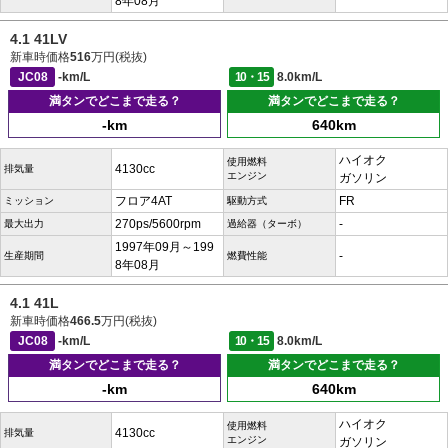
8年08月
4.1 41LV
新車時価格
516
万円(税抜)
JC08
-km/L
10・15
8.0km/L
満タンでどこまで走る？
満タンでどこまで走る？
-km
640km
ハイオク
使用燃料
4130cc
排気量
エンジン
ガソリン
フロア4AT
FR
ミッション
駆動方式
270ps/5600rpm
-
最大出力
過給器（ターボ）
1997年09月～199
-
生産期間
燃費性能
8年08月
4.1 41L
新車時価格
466.5
万円(税抜)
JC08
-km/L
10・15
8.0km/L
満タンでどこまで走る？
満タンでどこまで走る？
-km
640km
ハイオク
使用燃料
4130cc
排気量
エンジン
ガソリン