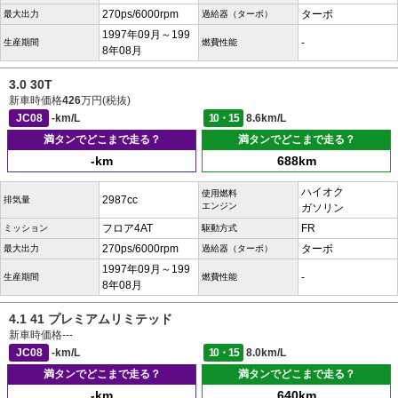
270ps/6000rpm
ターボ
最大出力
過給器（ターボ）
1997年09月～199
-
生産期間
燃費性能
8年08月
3.0 30T
新車時価格
426
万円(税抜)
JC08
-km/L
10・15
8.6km/L
満タンでどこまで走る？
満タンでどこまで走る？
-km
688km
ハイオク
使用燃料
2987cc
排気量
エンジン
ガソリン
フロア4AT
FR
ミッション
駆動方式
270ps/6000rpm
ターボ
最大出力
過給器（ターボ）
1997年09月～199
-
生産期間
燃費性能
8年08月
4.1 41 プレミアムリミテッド
新車時価格
---
JC08
-km/L
10・15
8.0km/L
満タンでどこまで走る？
満タンでどこまで走る？
-km
640km