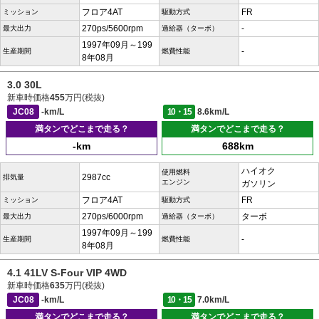
フロア4AT
FR
ミッション
駆動方式
270ps/5600rpm
-
最大出力
過給器（ターボ）
1997年09月～199
-
生産期間
燃費性能
8年08月
3.0 30L
新車時価格
455
万円(税抜)
JC08
-km/L
10・15
8.6km/L
満タンでどこまで走る？
満タンでどこまで走る？
-km
688km
ハイオク
使用燃料
2987cc
排気量
エンジン
ガソリン
フロア4AT
FR
ミッション
駆動方式
270ps/6000rpm
ターボ
最大出力
過給器（ターボ）
1997年09月～199
-
生産期間
燃費性能
8年08月
4.1 41LV S-Four VIP 4WD
新車時価格
635
万円(税抜)
JC08
-km/L
10・15
7.0km/L
満タンでどこまで走る？
満タンでどこまで走る？