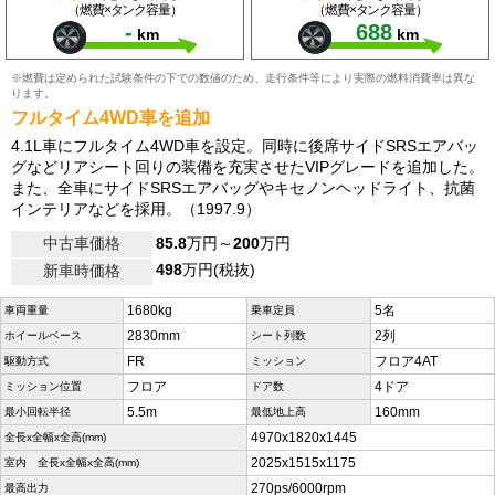
（燃費×タンク容量）
（燃費×タンク容量）
-
688
km
km
※燃費は定められた試験条件の下での数値のため、走行条件等により実際の燃料消費率は異な
ります。
フルタイム4WD車を追加
4.1L車にフルタイム4WD車を設定。同時に後席サイドSRSエアバッ
グなどリアシート回りの装備を充実させたVIPグレードを追加した。
また、全車にサイドSRSエアバッグやキセノンヘッドライト、抗菌
インテリアなどを採用。（1997.9）
中古車価格
85.8
万円～
200
万円
498
万円(税抜)
新車時価格
1680kg
5名
車両重量
乗車定員
2830mm
2列
ホイールベース
シート列数
FR
フロア4AT
駆動方式
ミッション
フロア
4ドア
ミッション位置
ドア数
5.5m
160mm
最小回転半径
最低地上高
4970x1820x1445
全長x全幅x全高(mm)
2025x1515x1175
室内 全長x全幅x全高(mm)
270ps/6000rpm
最高出力