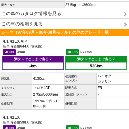
37.5kg・m/3600rpm
最大トルク
この車のカタログ情報を見る
この車の相場を見る
シーマ（97年09月～98年08月モデル）の他のグレード一覧
4.1 41LX VIP
新車時価格
644
万円(税抜)
JC08
-km/L
10・15
6.7km/L
満タンでどこまで走る？
満タンでどこまで走る？
-km
536km
ハイオク
使用燃料
4130cc
排気量
エンジン
ガソリン
フロア4AT
FR
ミッション
駆動方式
270ps/5600rpm
-
最大出力
過給器（ターボ）
1997年09月～199
-
生産期間
燃費性能
8年08月
4.1 41LX
新車時価格
598
万円(税抜)
JC08
-km/L
10・15
6.7km/L