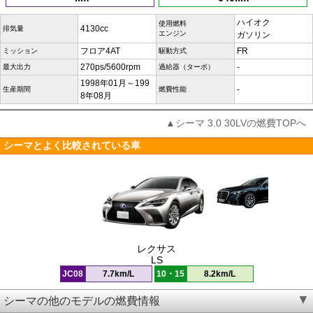
ハイオク
使用燃料
4130cc
排気量
エンジン
ガソリン
フロア4AT
FR
ミッション
駆動方式
270ps/5600rpm
-
最大出力
過給器（ターボ）
1998年01月～199
-
生産期間
燃費性能
8年08月
▲シーマ 3.0 30LVの燃費TOPへ
シーマとよく比較されている車
レクサス
LS
JC08
7.7km/L
10・15
8.2km/L
シーマの他のモデルの燃費情報