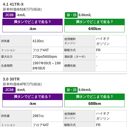
4.1 41TR-X
新車時価格
516
万円(税抜)
JC08
-km/L
10・15
8.0km/L
満タンでどこまで走る？
満タンでどこまで走る？
-km
640km
ハイオク
使用燃料
4130cc
排気量
エンジン
ガソリン
フロア4AT
FR
ミッション
駆動方式
270ps/5600rpm
-
最大出力
過給器（ターボ）
1997年09月～199
-
生産期間
燃費性能
8年08月
3.0 30TR
新車時価格
470
万円(税抜)
JC08
-km/L
10・15
8.6km/L
満タンでどこまで走る？
満タンでどこまで走る？
-km
688km
ハイオク
使用燃料
2987cc
排気量
エンジン
ガソリン
フロア4AT
FR
ミッション
駆動方式