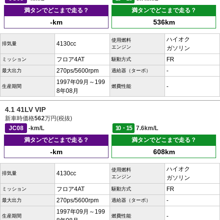
満タンでどこまで走る？
満タンでどこまで走る？
-km
536km
ハイオク
使用燃料
4130cc
排気量
エンジン
ガソリン
フロア4AT
FR
ミッション
駆動方式
270ps/5600rpm
-
最大出力
過給器（ターボ）
1997年09月～199
-
生産期間
燃費性能
8年08月
4.1 41LV VIP
新車時価格
562
万円(税抜)
JC08
-km/L
10・15
7.6km/L
満タンでどこまで走る？
満タンでどこまで走る？
-km
608km
ハイオク
使用燃料
4130cc
排気量
エンジン
ガソリン
フロア4AT
FR
ミッション
駆動方式
270ps/5600rpm
-
最大出力
過給器（ターボ）
1997年09月～199
-
生産期間
燃費性能