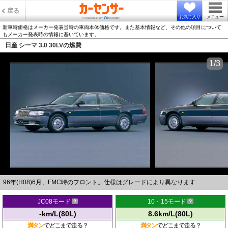
戻る
お気に入り
メニュー
新車時価格はメーカー発表当時の車両本体価格です。また基本情報など、その他の項目について
もメーカー発表時の情報に基いています。
日産 シーマ 3.0 30LVの燃費
1/3
96年(H08)6月、FMC時のフロント。仕様はグレードにより異なります
JC08モード
10・15モード
-km/L(80L)
8.6km/L(80L)
満タン
でどこまで走る？
満タン
でどこまで走る？