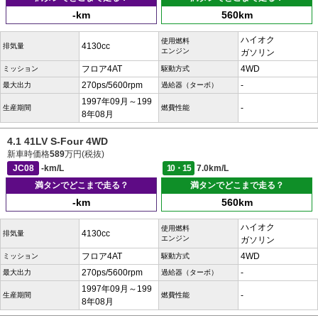
-km
560km
ハイオク
使用燃料
4130cc
排気量
エンジン
ガソリン
フロア4AT
4WD
ミッション
駆動方式
270ps/5600rpm
-
最大出力
過給器（ターボ）
1997年09月～199
-
生産期間
燃費性能
8年08月
4.1 41LV S-Four 4WD
新車時価格
589
万円(税抜)
JC08
-km/L
10・15
7.0km/L
満タンでどこまで走る？
満タンでどこまで走る？
-km
560km
ハイオク
使用燃料
4130cc
排気量
エンジン
ガソリン
フロア4AT
4WD
ミッション
駆動方式
270ps/5600rpm
-
最大出力
過給器（ターボ）
1997年09月～199
-
生産期間
燃費性能
8年08月