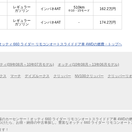
レギュラー
510km
インパネ4AT
162.2
万円
ガソリン
※10・15モード
レギュラー
インパネ4AT
-
174.2
万円
ガソリン
オッティ 660 ライダー リモコンオートスライドドア車 4WDの燃費・トップヘ
ティ(09年08月～10年07月モデル)
オッティ(10年08月～13年06月モデル)
クス
マーチ
デイズルークス
クリッパー
NV100クリッパー
クリッパーリ
カーセンサー！オッティ 660 ライダー リモコンオートスライドドア車 4WDの
けたら、お得・納得の中古車探し。豊富なオッティ 660 ライダー リモコンオート
ます！