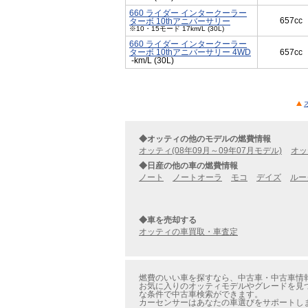
660 ライダー インタークーラー
657cc
ターボ 10thアニバーサリー
※10・15モード 17km/L (30L)
660 ライダー インタークーラー
ターボ 10thアニバーサリー 4WD
657cc
-km/L (30L)
◆オッティの他のモデルの燃費情報
オッティ(08年09月～09年07月モデル)
オッ
◆日産の他の車の燃費情報
ノート
ノートオーラ
モコ
デイズ
ルー
◆車を売却する
オッティの車買取・車査定
燃費のいい車を探すなら、中古車・中古車情報の
お気に入りのオッティモデルやグレードを見つ
な条件で中古車検索ができます。
カーセンサーはあなたの車選びをサポートし