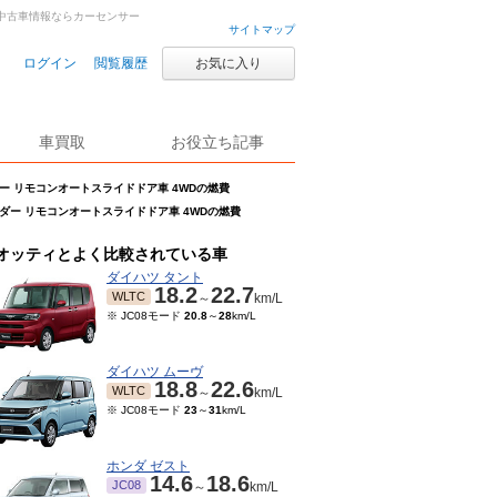
車・中古車情報ならカーセンサー
サイトマップ
ログイン
閲覧履歴
お気に入り
車買取
お役立ち記事
ダー リモコンオートスライドドア車 4WDの燃費
ライダー リモコンオートスライドドア車 4WDの燃費
オッティとよく比較されている車
ダイハツ タント
18.2
22.7
WLTC
～
km/L
※ JC08モード
20.8
～
28
km/L
ダイハツ ムーヴ
18.8
22.6
WLTC
～
km/L
※ JC08モード
23
～
31
km/L
ホンダ ゼスト
14.6
18.6
JC08
～
km/L