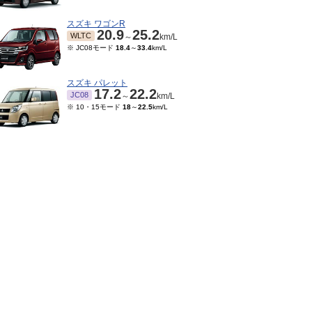
スズキ ワゴンR
20.9
25.2
WLTC
～
km/L
※ JC08モード
18.4
～
33.4
km/L
スズキ パレット
17.2
22.2
JC08
～
km/L
※ 10・15モード
18
～
22.5
km/L