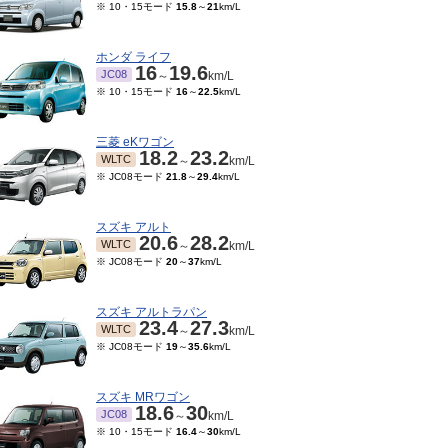
※ 10・15モード
15.8
～
21
km/L
ホンダ ライフ
16
19.6
JC08
～
km/L
※ 10・15モード
16
～
22.5
km/L
三菱 eKワゴン
18.2
23.2
WLTC
～
km/L
※ JC08モード
21.8
～
29.4
km/L
スズキ アルト
20.6
28.2
WLTC
～
km/L
※ JC08モード
20
～
37
km/L
スズキ アルトラパン
23.4
27.3
WLTC
～
km/L
※ JC08モード
19
～
35.6
km/L
スズキ MRワゴン
18.6
30
JC08
～
km/L
※ 10・15モード
16.4
～
30
km/L