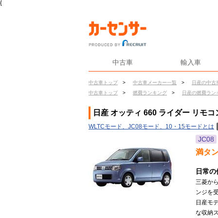
{
中古車
輸入車
中古車トップ
>
中古車メーカー一覧
>
日産の中古
中古車トップ
>
燃費ランキング
>
日産の燃費ラン
日産 オッティ 660 ライダー リ
WLTCモード、JC08モード、10・15モードとは
JC08
満タ
日常の
三菱か
ンジを
日産モ
な収納