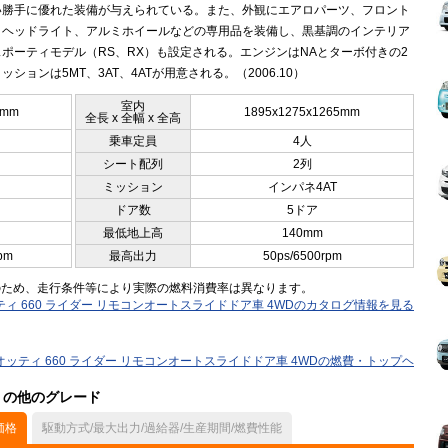
い勝手に優れた装備が与えられている。また、外観にエアロパーツ、フロント
、ヘッドライト、アルミホイールなどの専用品を装備し、黒基調のインテリア
ポーティモデル（RS、RX）も設定される。エンジンはNAとターボ付きの2
ッションは5MT、3AT、4ATが用意される。（2006.10）
室内
0mm
1895x1275x1265mm
全長 x 全幅 x 全高
乗車定員
4人
シート配列
2列
ミッション
インパネ4AT
ドア数
5ドア
最低地上高
140mm
pm
最高出力
50ps/6500rpm
のため、走行条件等により実際の燃料消費率は異なります。
ティ 660 ライダー リモコンオートスライドドア車 4WDのカタログ情報を見る
オッティ 660 ライダー リモコンオートスライドドア車 4WDの燃費・トップヘ
ル）の他のグレード
価格
駆動方式/最大出力/過給器/生産期間/燃費性能