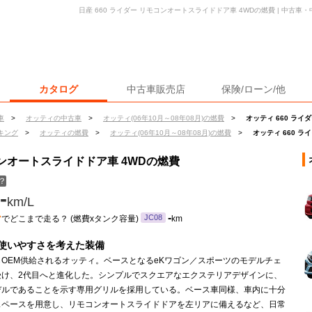
日産 660 ライダー リモコンオートスライドドア車 4WDの燃費 | 中古
カタログ
中古車販売店
保険/ローン/他
車
>
オッティの中古車
>
オッティ(06年10月～08年08月)の燃費
>
オッティ 660 ライ
キング
>
オッティの燃費
>
オッティ(06年10月～08年08月)の燃費
>
オッティ 660 
モコンオートスライドドア車 4WDの燃費
？
-
km/L
ン
-
JC08
でどこまで走る？ (燃費xタンク容量)
km
使いやすさを考えた装備
らOEM供給されるオッティ。ベースとなるeKワゴン／スポーツのモデルチェ
受け、2代目へと進化した。シンプルでスクエアなエクステリアデザインに、
デルであることを示す専用グリルを採用している。ベース車同様、車内に十分
スペースを用意し、リモコンオートスライドドアを左リアに備えるなど、日常