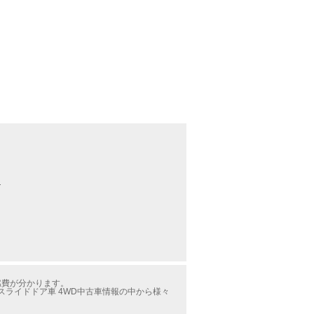
オ
燃費が分かります。
スライドドア車 4WD中古車情報の中から様々