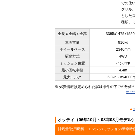
での使
グリル
としたス
種類、ミ
全長 x 全幅 x 全高
3395x1475x155
車両重量
910kg
ホイールベース
2340mm
駆動方式
4WD
ミッション位置
インパネ
最小回転半径
4.4m
最大トルク
6.3kg・m/4000r
※ 燃費情報は定められた試験条件の下での数値
オッ
オッティ（06年10月～08年08月モデ
排気量/使用燃料・エンジン/ミッション/新車時