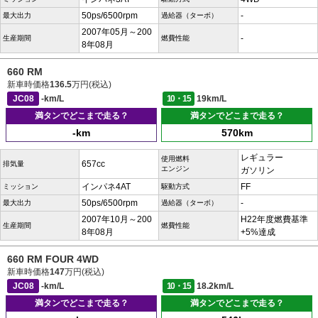
50ps/6500rpm
-
最大出力
過給器（ターボ）
2007年05月～200
-
生産期間
燃費性能
8年08月
660 RM
新車時価格
136.5
万円(税込)
JC08
-km/L
10・15
19km/L
満タンでどこまで走る？
満タンでどこまで走る？
-km
570km
レギュラー
使用燃料
657cc
排気量
エンジン
ガソリン
インパネ4AT
FF
ミッション
駆動方式
50ps/6500rpm
-
最大出力
過給器（ターボ）
2007年10月～200
H22年度燃費基準
生産期間
燃費性能
8年08月
+5%達成
660 RM FOUR 4WD
新車時価格
147
万円(税込)
JC08
-km/L
10・15
18.2km/L
満タンでどこまで走る？
満タンでどこまで走る？