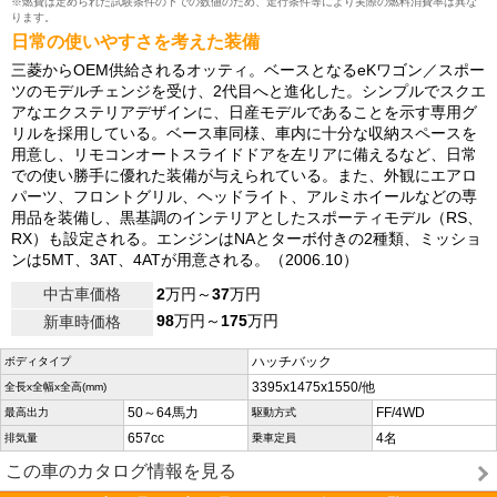
※燃費は定められた試験条件の下での数値のため、走行条件等により実際の燃料消費率は異な
ります。
日常の使いやすさを考えた装備
三菱からOEM供給されるオッティ。ベースとなるeKワゴン／スポー
ツのモデルチェンジを受け、2代目へと進化した。シンプルでスクエ
アなエクステリアデザインに、日産モデルであることを示す専用グ
リルを採用している。ベース車同様、車内に十分な収納スペースを
用意し、リモコンオートスライドドアを左リアに備えるなど、日常
での使い勝手に優れた装備が与えられている。また、外観にエアロ
パーツ、フロントグリル、ヘッドライト、アルミホイールなどの専
用品を装備し、黒基調のインテリアとしたスポーティモデル（RS、
RX）も設定される。エンジンはNAとターボ付きの2種類、ミッショ
ンは5MT、3AT、4ATが用意される。（2006.10）
中古車価格
2
万円～
37
万円
98
万円～
175
万円
新車時価格
ハッチバック
ボディタイプ
3395x1475x1550/他
全長x全幅x全高(mm)
50～64馬力
FF/4WD
最高出力
駆動方式
657cc
4名
排気量
乗車定員
この車のカタログ情報を見る