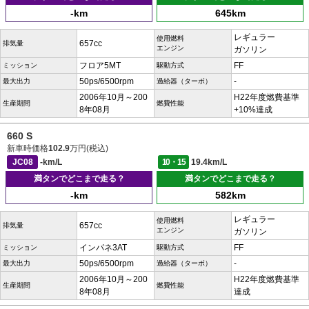
-km
645km
レギュラー
使用燃料
657cc
排気量
エンジン
ガソリン
フロア5MT
FF
ミッション
駆動方式
50ps/6500rpm
-
最大出力
過給器（ターボ）
2006年10月～200
H22年度燃費基準
生産期間
燃費性能
8年08月
+10%達成
660 S
新車時価格
102.9
万円(税込)
JC08
-km/L
10・15
19.4km/L
満タンでどこまで走る？
満タンでどこまで走る？
-km
582km
レギュラー
使用燃料
657cc
排気量
エンジン
ガソリン
インパネ3AT
FF
ミッション
駆動方式
50ps/6500rpm
-
最大出力
過給器（ターボ）
2006年10月～200
H22年度燃費基準
生産期間
燃費性能
8年08月
達成