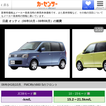
戻る
お気に入り
メニュー
新車時価格はメーカー発表当時の車両本体価格です。また基本情報など、その他の項目について
もメーカー発表時の情報に基いています。
日産 オッティ（06年10月～08年08月）の燃費
1/10
06年(H18)10月、FMC時の660 Sのフロント
JC08モード
10・15モード
-km/L
15.2～21.5km/L