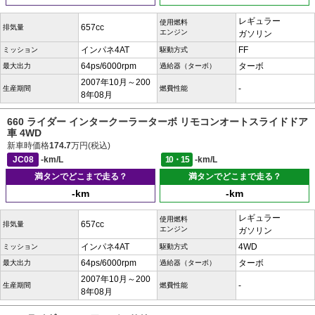
レギュラー
使用燃料
657cc
排気量
エンジン
ガソリン
インパネ4AT
FF
ミッション
駆動方式
64ps/6000rpm
ターボ
最大出力
過給器（ターボ）
2007年10月～200
-
生産期間
燃費性能
8年08月
660 ライダー インタークーラーターボ リモコンオートスライドドア
車 4WD
新車時価格
174.7
万円(税込)
JC08
-km/L
10・15
-km/L
満タンでどこまで走る？
満タンでどこまで走る？
-km
-km
レギュラー
使用燃料
657cc
排気量
エンジン
ガソリン
インパネ4AT
4WD
ミッション
駆動方式
64ps/6000rpm
ターボ
最大出力
過給器（ターボ）
2007年10月～200
-
生産期間
燃費性能
8年08月