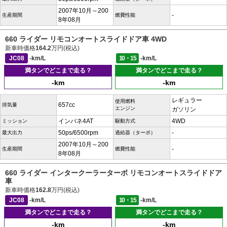
2007年10月～200
-
生産期間
燃費性能
8年08月
660 ライダー リモコンオートスライドドア車 4WD
新車時価格
164.2
万円(税込)
JC08
-km/L
10・15
-km/L
満タンでどこまで走る？
満タンでどこまで走る？
-km
-km
レギュラー
使用燃料
657cc
排気量
エンジン
ガソリン
インパネ4AT
4WD
ミッション
駆動方式
50ps/6500rpm
-
最大出力
過給器（ターボ）
2007年10月～200
-
生産期間
燃費性能
8年08月
660 ライダー インタークーラーターボ リモコンオートスライドドア
車
新車時価格
162.8
万円(税込)
JC08
-km/L
10・15
-km/L
満タンでどこまで走る？
満タンでどこまで走る？
-km
-km