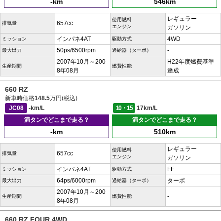
-km
546km
レギュラー
使用燃料
657cc
排気量
エンジン
ガソリン
インパネ4AT
4WD
ミッション
駆動方式
50ps/6500rpm
-
最大出力
過給器（ターボ）
2007年10月～200
H22年度燃費基準
生産期間
燃費性能
8年08月
達成
660 RZ
新車時価格
148.5
万円(税込)
JC08
-km/L
10・15
17km/L
満タンでどこまで走る？
満タンでどこまで走る？
-km
510km
レギュラー
使用燃料
657cc
排気量
エンジン
ガソリン
インパネ4AT
FF
ミッション
駆動方式
64ps/6000rpm
ターボ
最大出力
過給器（ターボ）
2007年10月～200
-
生産期間
燃費性能
8年08月
660 RZ FOUR 4WD