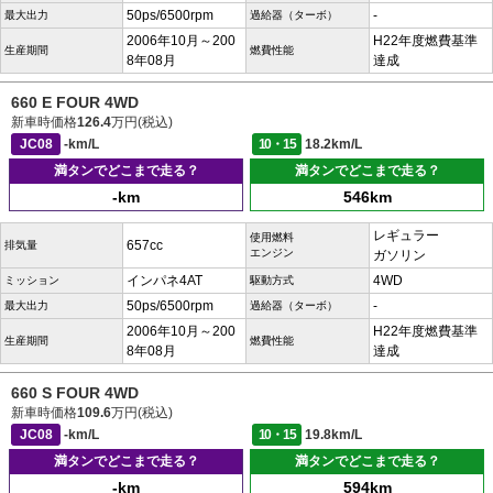
50ps/6500rpm
-
最大出力
過給器（ターボ）
2006年10月～200
H22年度燃費基準
生産期間
燃費性能
8年08月
達成
660 E FOUR 4WD
新車時価格
126.4
万円(税込)
JC08
-km/L
10・15
18.2km/L
満タンでどこまで走る？
満タンでどこまで走る？
-km
546km
レギュラー
使用燃料
657cc
排気量
エンジン
ガソリン
インパネ4AT
4WD
ミッション
駆動方式
50ps/6500rpm
-
最大出力
過給器（ターボ）
2006年10月～200
H22年度燃費基準
生産期間
燃費性能
8年08月
達成
660 S FOUR 4WD
新車時価格
109.6
万円(税込)
JC08
-km/L
10・15
19.8km/L
満タンでどこまで走る？
満タンでどこまで走る？
-km
594km