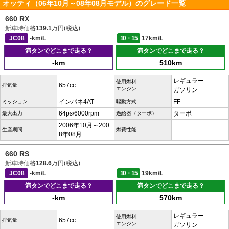
オッティ（06年10月～08年08月モデル）のグレード一覧
660 RX
新車時価格
139.1
万円(税込)
JC08
-km/L
10・15
17km/L
満タンでどこまで走る？
満タンでどこまで走る？
-km
510km
レギュラー
使用燃料
657cc
排気量
エンジン
ガソリン
インパネ4AT
FF
ミッション
駆動方式
64ps/6000rpm
ターボ
最大出力
過給器（ターボ）
2006年10月～200
-
生産期間
燃費性能
8年08月
660 RS
新車時価格
128.6
万円(税込)
JC08
-km/L
10・15
19km/L
満タンでどこまで走る？
満タンでどこまで走る？
-km
570km
レギュラー
使用燃料
657cc
排気量
エンジン
ガソリン