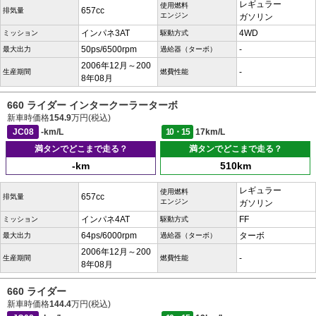
レギュラー
使用燃料
657cc
排気量
エンジン
ガソリン
インパネ3AT
4WD
ミッション
駆動方式
50ps/6500rpm
-
最大出力
過給器（ターボ）
2006年12月～200
-
生産期間
燃費性能
8年08月
660 ライダー インタークーラーターボ
新車時価格
154.9
万円(税込)
JC08
-km/L
10・15
17km/L
満タンでどこまで走る？
満タンでどこまで走る？
-km
510km
レギュラー
使用燃料
657cc
排気量
エンジン
ガソリン
インパネ4AT
FF
ミッション
駆動方式
64ps/6000rpm
ターボ
最大出力
過給器（ターボ）
2006年12月～200
-
生産期間
燃費性能
8年08月
660 ライダー
新車時価格
144.4
万円(税込)