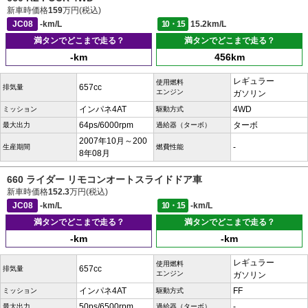
新車時価格
159
万円(税込)
JC08
-km/L
10・15
15.2km/L
満タンでどこまで走る？
満タンでどこまで走る？
-km
456km
レギュラー
使用燃料
657cc
排気量
エンジン
ガソリン
インパネ4AT
4WD
ミッション
駆動方式
64ps/6000rpm
ターボ
最大出力
過給器（ターボ）
2007年10月～200
-
生産期間
燃費性能
8年08月
660 ライダー リモコンオートスライドドア車
新車時価格
152.3
万円(税込)
JC08
-km/L
10・15
-km/L
満タンでどこまで走る？
満タンでどこまで走る？
-km
-km
レギュラー
使用燃料
657cc
排気量
エンジン
ガソリン
インパネ4AT
FF
ミッション
駆動方式
50ps/6500rpm
-
最大出力
過給器（ターボ）