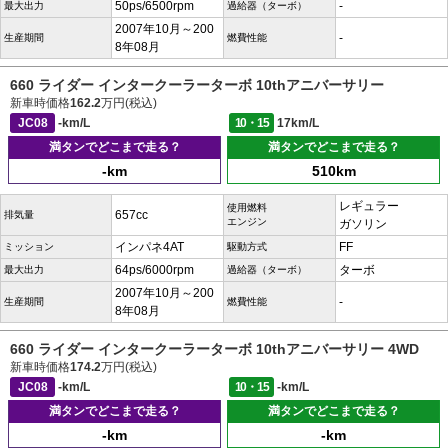
50ps/6500rpm
-
最大出力
過給器（ターボ）
2007年10月～200
-
生産期間
燃費性能
8年08月
660 ライダー インタークーラーターボ 10thアニバーサリー
新車時価格
162.2
万円(税込)
JC08
-km/L
10・15
17km/L
満タンでどこまで走る？
満タンでどこまで走る？
-km
510km
レギュラー
使用燃料
657cc
排気量
エンジン
ガソリン
インパネ4AT
FF
ミッション
駆動方式
64ps/6000rpm
ターボ
最大出力
過給器（ターボ）
2007年10月～200
-
生産期間
燃費性能
8年08月
660 ライダー インタークーラーターボ 10thアニバーサリー 4WD
新車時価格
174.2
万円(税込)
JC08
-km/L
10・15
-km/L
満タンでどこまで走る？
満タンでどこまで走る？
-km
-km