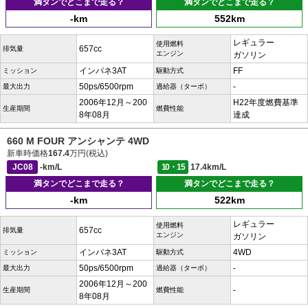
満タンでどこまで走る？
満タンでどこまで走る？
-km
552km
レギュラー
使用燃料
657cc
排気量
エンジン
ガソリン
インパネ3AT
FF
ミッション
駆動方式
50ps/6500rpm
-
最大出力
過給器（ターボ）
2006年12月～200
H22年度燃費基準
生産期間
燃費性能
8年08月
達成
660 M FOUR アンシャンテ 4WD
新車時価格
167.4
万円(税込)
JC08
-km/L
10・15
17.4km/L
満タンでどこまで走る？
満タンでどこまで走る？
-km
522km
レギュラー
使用燃料
657cc
排気量
エンジン
ガソリン
インパネ3AT
4WD
ミッション
駆動方式
50ps/6500rpm
-
最大出力
過給器（ターボ）
2006年12月～200
-
生産期間
燃費性能
8年08月