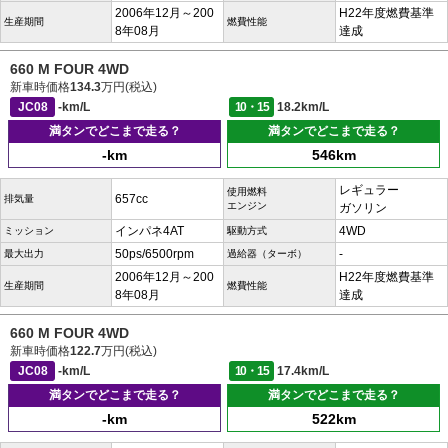
2006年12月～200
H22年度燃費基準
生産期間
燃費性能
8年08月
達成
660 M FOUR 4WD
新車時価格
134.3
万円(税込)
JC08
-km/L
10・15
18.2km/L
満タンでどこまで走る？
満タンでどこまで走る？
-km
546km
レギュラー
使用燃料
657cc
排気量
エンジン
ガソリン
インパネ4AT
4WD
ミッション
駆動方式
50ps/6500rpm
-
最大出力
過給器（ターボ）
2006年12月～200
H22年度燃費基準
生産期間
燃費性能
8年08月
達成
660 M FOUR 4WD
新車時価格
122.7
万円(税込)
JC08
-km/L
10・15
17.4km/L
満タンでどこまで走る？
満タンでどこまで走る？
-km
522km