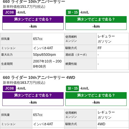
660 ライダー 10thアニバーサリー
新車時価格
151.7
万円(税込)
JC08
-km/L
10・15
-km/L
満タンでどこまで走る？
満タンでどこまで走る？
-km
-km
レギュラー
使用燃料
657cc
排気量
エンジン
ガソリン
インパネ4AT
FF
ミッション
駆動方式
50ps/6500rpm
-
最大出力
過給器（ターボ）
2007年10月～200
-
生産期間
燃費性能
8年08月
660 ライダー 10thアニバーサリー 4WD
新車時価格
163.7
万円(税込)
JC08
-km/L
10・15
-km/L
満タンでどこまで走る？
満タンでどこまで走る？
-km
-km
レギュラー
使用燃料
657cc
排気量
エンジン
ガソリン
インパネ4AT
4WD
ミッション
駆動方式