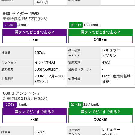
8年08月
660 ライダー 4WD
新車時価格
156.3
万円(税込)
JC08
-km/L
10・15
18.2km/L
満タンでどこまで走る？
満タンでどこまで走る？
-km
546km
レギュラー
使用燃料
657cc
排気量
エンジン
ガソリン
インパネ4AT
4WD
ミッション
駆動方式
50ps/6500rpm
-
最大出力
過給器（ターボ）
2006年12月～200
H22年度燃費基準
生産期間
燃費性能
8年08月
達成
660 S アンシャンテ
新車時価格
147.5
万円(税込)
JC08
-km/L
10・15
19.4km/L
満タンでどこまで走る？
満タンでどこまで走る？
-km
582km
レギュラー
使用燃料
657cc
排気量
エンジン