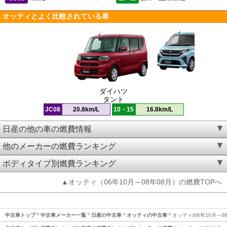
オッティとよく比較されている車
ダイハツ
タント
JC08
20.8km/L
10・15
16.8km/L
日産の他の車の燃費情報
他のメーカーの燃費ランキング
ボディタイプ別燃費ランキング
▲オッティ（06年10月～08年08月）の燃費TOPへ
中古車トップ
中古車メーカー一覧
日産の中古車
オッティの中古車
オッティ(06年10月～0