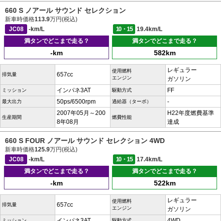
660 S ノアール サウンド セレクション
新車時価格
113.9
万円(税込)
JC08
-km/L
10・15
19.4km/L
満タンでどこまで走る？
満タンでどこまで走る？
-km
582km
レギュラー
使用燃料
657cc
排気量
エンジン
ガソリン
インパネ3AT
FF
ミッション
駆動方式
50ps/6500rpm
-
最大出力
過給器（ターボ）
2007年05月～200
H22年度燃費基準
生産期間
燃費性能
8年08月
達成
660 S FOUR ノアール サウンド セレクション 4WD
新車時価格
125.9
万円(税込)
JC08
-km/L
10・15
17.4km/L
満タンでどこまで走る？
満タンでどこまで走る？
-km
522km
レギュラー
使用燃料
657cc
排気量
エンジン
ガソリン
インパネ3AT
4WD
ミッション
駆動方式