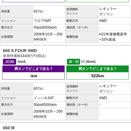
レギュラー
使用燃料
657cc
排気量
エンジン
ガソリン
フロア5MT
4WD
ミッション
駆動方式
50ps/6500rpm
-
最大出力
過給器（ターボ）
2006年10月～200
H22年度燃費基準
生産期間
燃費性能
8年08月
+10%達成
660 S FOUR 4WD
新車時価格
114.9
万円(税込)
JC08
-km/L
10・15
17.4km/L
満タンでどこまで走る？
満タンでどこまで走る？
-km
522km
レギュラー
使用燃料
657cc
排気量
エンジン
ガソリン
インパネ3AT
4WD
ミッション
駆動方式
50ps/6500rpm
-
最大出力
過給器（ターボ）
2006年10月～200
-
生産期間
燃費性能
8年08月
660 M