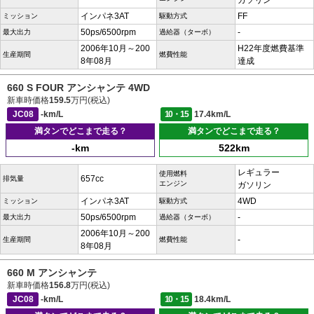
ガソリン
インパネ3AT
FF
ミッション
駆動方式
50ps/6500rpm
-
最大出力
過給器（ターボ）
2006年10月～200
H22年度燃費基準
生産期間
燃費性能
8年08月
達成
660 S FOUR アンシャンテ 4WD
新車時価格
159.5
万円(税込)
JC08
-km/L
10・15
17.4km/L
満タンでどこまで走る？
満タンでどこまで走る？
-km
522km
レギュラー
使用燃料
657cc
排気量
エンジン
ガソリン
インパネ3AT
4WD
ミッション
駆動方式
50ps/6500rpm
-
最大出力
過給器（ターボ）
2006年10月～200
-
生産期間
燃費性能
8年08月
660 M アンシャンテ
新車時価格
156.8
万円(税込)
JC08
-km/L
10・15
18.4km/L