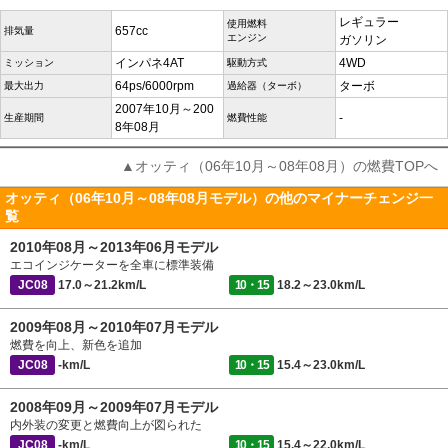
レギュラー
使用燃料
657cc
排気量
エンジン
ガソリン
インパネ4AT
4WD
ミッション
駆動方式
64ps/6000rpm
ターボ
最大出力
過給器（ターボ）
2007年10月～200
-
生産期間
燃費性能
8年08月
▲オッティ（06年10月～08年08月）の燃費TOPへ
オッティ（06年10月～08年08月モデル）の他のマイナーチェンジ一
覧
2010年08月～2013年06月モデル
エコインジケーターを全車に標準装備
JC08
17.0～21.2km/L
10・15
18.2～23.0km/L
2009年08月～2010年07月モデル
燃費を向上、新色を追加
JC08
-km/L
10・15
15.4～23.0km/L
2008年09月～2009年07月モデル
内外装の変更と燃費向上が図られた
JC08
-km/L
10・15
15.4～22.0km/L