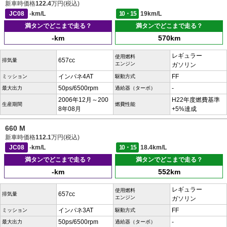
新車時価格
122.4
万円(税込)
JC08
-km/L
10・15
19km/L
満タンでどこまで走る？
満タンでどこまで走る？
-km
570km
レギュラー
使用燃料
657cc
排気量
エンジン
ガソリン
インパネ4AT
FF
ミッション
駆動方式
50ps/6500rpm
-
最大出力
過給器（ターボ）
2006年12月～200
H22年度燃費基準
生産期間
燃費性能
8年08月
+5%達成
660 M
新車時価格
112.1
万円(税込)
JC08
-km/L
10・15
18.4km/L
満タンでどこまで走る？
満タンでどこまで走る？
-km
552km
レギュラー
使用燃料
657cc
排気量
エンジン
ガソリン
インパネ3AT
FF
ミッション
駆動方式
50ps/6500rpm
-
最大出力
過給器（ターボ）