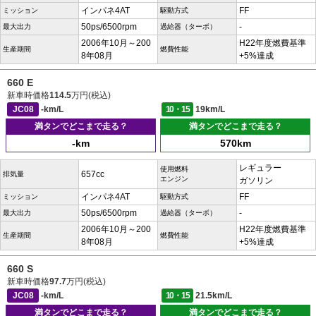
インパネ4AT
FF
ミッション
駆動方式
50ps/6500rpm
-
最大出力
過給器（ターボ）
2006年10月～200
H22年度燃費基準
生産期間
燃費性能
8年08月
+5%達成
660 E
新車時価格
114.5
万円(税込)
JC08
-km/L
10・15
19km/L
満タンでどこまで走る？
満タンでどこまで走る？
-km
570km
レギュラー
使用燃料
657cc
排気量
エンジン
ガソリン
インパネ4AT
FF
ミッション
駆動方式
50ps/6500rpm
-
最大出力
過給器（ターボ）
2006年10月～200
H22年度燃費基準
生産期間
燃費性能
8年08月
+5%達成
660 S
新車時価格
97.7
万円(税込)
JC08
-km/L
10・15
21.5km/L
満タンでどこまで走る？
満タンでどこまで走る？