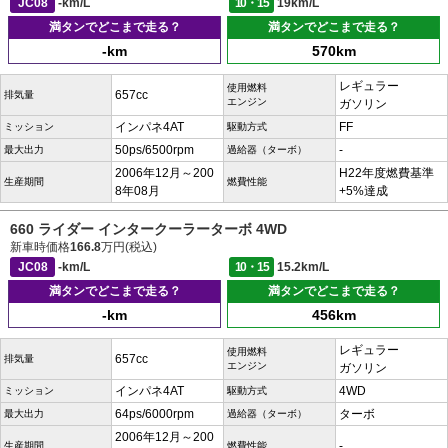
JC08
-km/L
10・15
19km/L
満タンでどこまで走る？
満タンでどこまで走る？
-km
570km
レギュラー
使用燃料
657cc
排気量
エンジン
ガソリン
インパネ4AT
FF
ミッション
駆動方式
50ps/6500rpm
-
最大出力
過給器（ターボ）
2006年12月～200
H22年度燃費基準
生産期間
燃費性能
8年08月
+5%達成
660 ライダー インタークーラーターボ 4WD
新車時価格
166.8
万円(税込)
JC08
-km/L
10・15
15.2km/L
満タンでどこまで走る？
満タンでどこまで走る？
-km
456km
レギュラー
使用燃料
657cc
排気量
エンジン
ガソリン
インパネ4AT
4WD
ミッション
駆動方式
64ps/6000rpm
ターボ
最大出力
過給器（ターボ）
2006年12月～200
-
生産期間
燃費性能