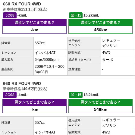
660 RX FOUR 4WD
新車時価格
151.1
万円(税込)
JC08
-km/L
10・15
15.2km/L
満タンでどこまで走る？
満タンでどこまで走る？
-km
456km
レギュラー
使用燃料
657cc
排気量
エンジン
ガソリン
インパネ4AT
4WD
ミッション
駆動方式
64ps/6000rpm
ターボ
最大出力
過給器（ターボ）
2006年10月～200
-
生産期間
燃費性能
8年08月
660 RS FOUR 4WD
新車時価格
140.6
万円(税込)
JC08
-km/L
10・15
18.2km/L
満タンでどこまで走る？
満タンでどこまで走る？
-km
546km
レギュラー
使用燃料
657cc
排気量
エンジン
ガソリン
インパネ4AT
4WD
ミッション
駆動方式