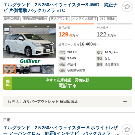
エルグランド 2.5 250ハイウェイスターS 4WD 純正ナ
ビ 片側電動 バックカメラ ETC
販売店保証
車両品質評価書付
購入プラン付
オンライン相談可
360°画像付
支払総額
本体価格
129.
122.
8
8
万円
万円
16,400
通常ローン
月々
円
年式
2017
年
走行
10.5
万km
車検
'26/09
修復
なし
保証
保証付
整備
法定整備付
住所
秋田県秋田市
今すぐ在庫確認・見積依頼
無
電話する
料
販売店：
ガリバーアウトレット 秋田広面店
日産
エルグランド 2.5 250ハイウェイスター S ホワイトレザ
ー アーバンクロム 純正9インチナビ バックカメラ 両