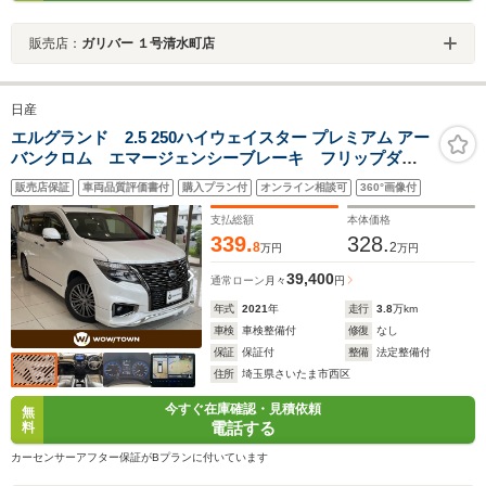
販売店：
ガリバー １号清水町店
日産
エルグランド 2.5 250ハイウェイスター プレミアム アー
バンクロム エマージェンシーブレーキ フリップダウ
ンモニター 11インチメモリナビ アラウンドビューモ
販売店保証
車両品質評価書付
購入プラン付
オンライン相談可
360°画像付
ニター 両側パワースライドドア パワーバックドア
レーダークルーズコントロール LED 革シート
支払総額
本体価格
ETC 禁煙
339.
328.
8
2
万円
万円
39,400
通常ローン
月々
円
年式
2021
年
走行
3.8
万km
車検
車検整備付
修復
なし
保証
保証付
整備
法定整備付
住所
埼玉県さいたま市西区
今すぐ在庫確認・見積依頼
無
電話する
料
カーセンサーアフター保証がBプランに付いています