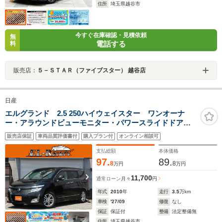
住所
埼玉県越谷市
今すぐ在庫確認・見積依頼
無
電話する
料
販売店：
５－ＳＴＡＲ（ファイブスター） 越谷店
日産
エルグランド 2.5 250ハイウェイスター ワンオーナ
ー・アラウンドビューモニター・パワースライドドア・
純正ナビ・後席モニター・フルセグ・Bluetooth接続・ス
販売店保証
車両品質評価書付
購入プラン付
オンライン相談可
マートキー・プッシュスタート・ETC・HIDヘッドライ
ト・フォグランプ・純正18インチAW
支払総額
本体価格
97.
89.
8
8
万円
万円
11,700
通常ローン
月々
円
年式
2010
年
走行
3.5
万km
車検
'27/09
修復
なし
保証
保証付
整備
法定整備無
住所
埼玉県越谷市