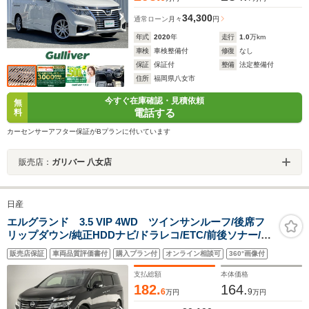
34,300
通常ローン
月々
円
年式
2020
年
走行
1.0
万km
車検
車検整備付
修復
なし
保証
保証付
整備
法定整備付
住所
福岡県八女市
今すぐ在庫確認・見積依頼
無
電話する
料
カーセンサーアフター保証がBプランに付いています
販売店：
ガリバー 八女店
日産
エルグランド 3.5 VIP 4WD ツインサンルーフ/後席フ
リップダウン/純正HDDナビ/ドラレコ/ETC/前後ソナー/ア
ラウンドビュー/衝突軽減/追従クルコン/踏み間違い防止/
販売店保証
車両品質評価書付
購入プラン付
オンライン相談可
360°画像付
両側パワスラ/黒革シート/前席パワーシート・メモリー付/
前席シートヒーター
支払総額
本体価格
182.
164.
6
9
万円
万円