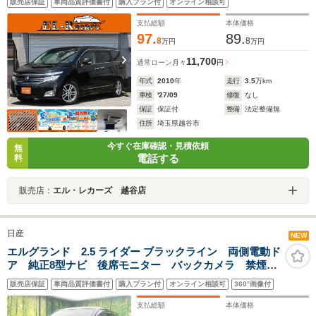
販売店保証
車両品質評価書付
購入プラン付
オンライン相談可
マートキー・プッシュスタート・ETC・HIDヘッドライ
ト・フォグランプ・純正18インチAW
支払総額
本体価格
97.
89.
8
8
万円
万円
11,700
通常ローン
月々
円
年式
2010
年
走行
3.5
万km
車検
'27/09
修復
なし
保証
保証付
整備
法定整備無
住所
埼玉県越谷市
今すぐ在庫確認・見積依頼
無
電話する
料
販売店：
エル・レカーズ 越谷店
日産
NEW
エルグランド 2.5 ライダー ブラックライン 両側電動ド
ア 純正8型ナビ 後席モニター バックカメラ 禁煙
車 レザーシート ドラレコ スマートキー HIDヘッ
販売店保証
車両品質評価書付
購入プラン付
オンライン相談可
360°画像付
ド ビルトインETC クルコン 純正18インチアルミ
オートライト デュアルエアコン
支払総額
本体価格