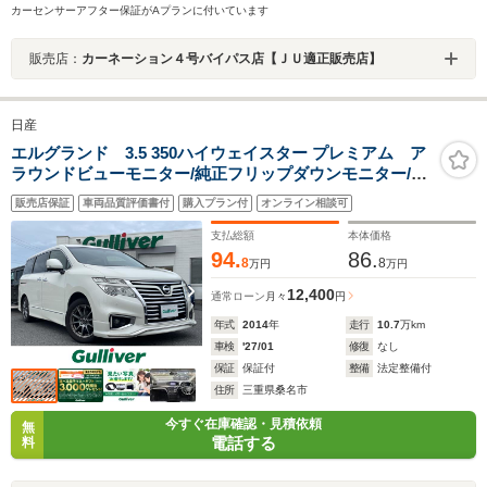
カーセンサーアフター保証がAプランに付いています
販売店：
カーネーション４号バイパス店【ＪＵ適正販売店】
日産
エルグランド 3.5 350ハイウェイスター プレミアム ア
ラウンドビューモニター/純正フリップダウンモニター/純
正ナビ/フルセグ/CD/DVD/MSV/ビルトインETC/前後ドラ
販売店保証
車両品質評価書付
購入プラン付
オンライン相談可
イブレコーダー/レザーシート/シートヒーター/両側パワー
スライド/パワーバックドア/プッシュスタート
支払総額
本体価格
94.
86.
8
8
万円
万円
12,400
通常ローン
月々
円
年式
2014
年
走行
10.7
万km
車検
'27/01
修復
なし
保証
保証付
整備
法定整備付
住所
三重県桑名市
今すぐ在庫確認・見積依頼
無
電話する
料