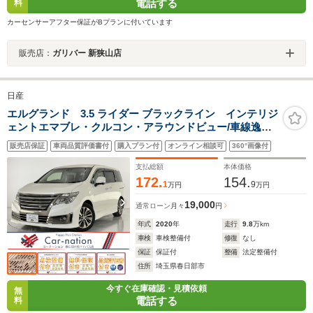
電話する
料
カーセンサーアフター保証がBプランに付いています
販売店：
ガリバー 新狭山店
日産
エルグランド 3.5 ライダー ブラックライン インテリジ
ェントエマブレ・クルコン・アラウンドビュー/車線逸脱
防止支援・警報/踏み間違い衝突防止/前後ソナー/両側パワ
販売店保証
車両品質評価書付
購入プラン付
オンライン相談可
360°画像付
ースライドドア/黒本革シート/コネクトナビゲーションシ
ステム/リアエンターテインメント
支払総額
本体価格
172.
154.
1
9
万円
万円
19,000
通常ローン
月々
円
年式
2020
年
走行
9.8
万km
車検
車検整備付
修復
なし
保証
保証付
整備
法定整備付
住所
埼玉県春日部市
今すぐ在庫確認・見積依頼
無
電話する
料