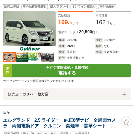
側パワースライドドア クルーズコントロール ハーフ
販売店保証
車両品質評価書付
購入プラン付
オンライン相談可
360°画像付
レザーシート デジタルインナーミラー LEDオートラ
イト フォグランプ 純正18インチアルミホイール ス
支払総額
本体価格
マートキー
169.
162.
8
7
万円
万円
20,500
通常ローン
月々
円
年式
2017
年
走行
6.6
万km
車検
'26/11
修復
なし
保証
保証付
整備
法定整備付
住所
大阪府枚方市
今すぐ在庫確認・見積依頼
無
電話する
料
カーセンサーアフター保証がBプランに付いています
販売店：
ガリバー 枚方店
日産
エルグランド 2.5 ライダー 純正8型ナビ 全周囲カメ
ラ 両側電動ドア クルコン 禁煙車 黒革シート メ
モリーシート シートヒーター フロント/リアソナー
販売店保証
購入プラン付
オンライン相談可
360°画像付