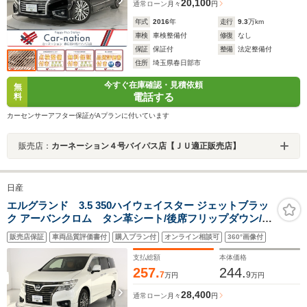
20,100
通常ローン
月々
円
年式
2016
年
走行
9.3
万km
車検
車検整備付
修復
なし
保証
保証付
整備
法定整備付
住所
埼玉県春日部市
今すぐ在庫確認・見積依頼
無
電話する
料
カーセンサーアフター保証がAプランに付いています
販売店：
カーネーション４号バイパス店【ＪＵ適正販売店】
日産
エルグランド 3.5 350ハイウェイスター ジェットブラッ
ク アーバンクロム タン革シート/後席フリップダウン/追
従クルコン/衝突軽減/踏み間違い防止/両側パワースライ
販売店保証
車両品質評価書付
購入プラン付
オンライン相談可
360°画像付
ド/パワーバックドア/LEDヘッドランプ/アラウンドビュ
ー/前席パワーシート・シートヒーター/純正HDDナ
支払総額
本体価格
ビ/ETC/前後ドラレコ
257.
244.
7
9
万円
万円
28,400
通常ローン
月々
円