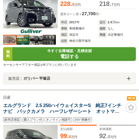
228.
218.
8
7
万円
万円
27,700
通常ローン
月々
円
年式
2017
年
走行
2.0
万km
車検
車検整備付
修復
なし
保証
保証付
整備
法定整備付
住所
神奈川県平塚市
今すぐ在庫確認・見積依頼
無
電話する
料
カーセンサーアフター保証がBプランに付いています
販売店：
ガリバー 平塚店
日産
NEW
エルグランド 2.5 250ハイウェイスターS 純正7インチ
ナビ バックカメラ ハーフレザーシート オットマ
ン 片側パワースライドドア LEDヘッドライト オー
販売店保証
購入プラン付
オンライン相談可
360°画像付
トライト 純正18インチアルミホイール 前後コーナー
センサー クルーズコントロール
支払総額
本体価格
99.
92.
8
0
万円
万円