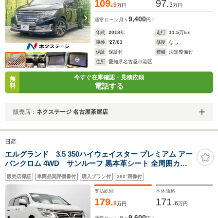
109.
97.
9
3
万円
万円
9,400
通常ローン
月々
円
年式
2018
年
走行
11.5
万km
車検
'27/03
修復
なし
保証
保証付
整備
法定整備付
住所
愛知県名古屋市港区
今すぐ在庫確認・見積依頼
無
電話する
料
販売店：
ネクステージ 名古屋茶屋店
日産
エルグランド 3.5 350ハイウェイスター プレミアム アー
バンクロム 4WD サンルーフ 黒本革シート 全周囲カメ
ラ 純正8型ナビ 11型後席モニター レーダークルーズコン
販売店保証
車両品質評価書付
購入プラン付
360°画像付
トロール シートヒーター パワーシート パワーバックドア
両側パワースライドドア 100V100W電源 USB ETC 純正
支払総額
本体価格
18インチAW
179.
171.
8
6
万円
万円
9,600