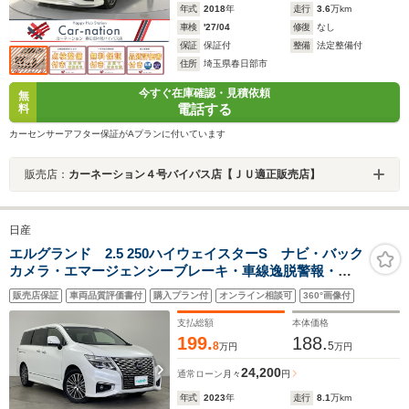
年式
2018
年
走行
3.6
万km
車検
'27/04
修復
なし
保証
保証付
整備
法定整備付
住所
埼玉県春日部市
今すぐ在庫確認・見積依頼
無
電話する
料
カーセンサーアフター保証がAプランに付いています
販売店：
カーネーション４号バイパス店【ＪＵ適正販売店】
日産
エルグランド 2.5 250ハイウェイスターS ナビ・バック
カメラ・エマージェンシーブレーキ・車線逸脱警報・車
線逸脱防止支援・後側方車両接近警報・後側方衝突防止
販売店保証
車両品質評価書付
購入プラン付
オンライン相談可
360°画像付
支援・速度標識表示・道路標識表示・クリアランスソナ
ー・クロストラフィックアラート
支払総額
本体価格
199.
188.
8
5
万円
万円
24,200
通常ローン
月々
円
年式
2023
年
走行
8.1
万km