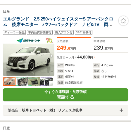
日産
エルグランド 2.5 250ハイウェイスターS アーバンクロ
ム 後席モニター パワーバックドア ナビ&TV 両側
電動スライド フルセグ バックカメラ ドラレコ
ディーラー保証
車両品質評価書付
購入プラン付
360°画像付
DVD再生 ミュージックプレイヤー接続可 衝突被害軽
減システム ETC スマートキー
支払総額
本体価格
249.
239.
6
8
万円
万円
44,800
残価ローン
月々
円
年式
2020
年
走行
4.7
万km
車検
'27/11
修復
なし
保証
保証付
整備
法定整備付
住所
岐阜県岐阜市
今すぐ在庫確認・見積依頼
電話する
販売店：
岐阜トヨペット（株） リフェスタ岐阜
日産