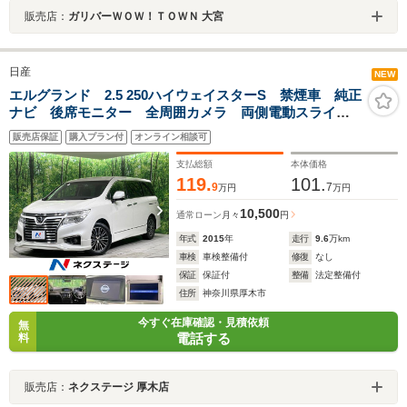
販売店：
ガリバーＷＯＷ！ＴＯＷＮ 大宮
日産
NEW
エルグランド 2.5 250ハイウェイスターS 禁煙車 純正
ナビ 後席モニター 全周囲カメラ 両側電動スライド
ドア 100V電源 LEDヘッドランプ オートライト ハ
販売店保証
購入プラン付
オンライン相談可
ーフレザーシート クルーズコントロール ETC 純正
19インチアルミ
支払総額
本体価格
119.
101.
9
7
万円
万円
10,500
通常ローン
月々
円
年式
2015
年
走行
9.6
万km
車検
車検整備付
修復
なし
保証
保証付
整備
法定整備付
住所
神奈川県厚木市
今すぐ在庫確認・見積依頼
無
電話する
料
販売店：
ネクステージ 厚木店