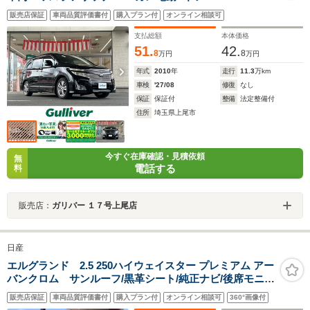
販売店保証
車両品質評価書付
購入プラン付
オンライン相談可
支払総額
本体価格
51.
42.
8
8
万円
万円
年式
2010
年
走行
11.3
万km
車検
'27/08
修復
なし
保証
保証付
整備
法定整備付
住所
埼玉県上尾市
今すぐ在庫確認・見積依頼
無
電話する
料
販売店：
ガリバー １７号上尾店
日産
エルグランド 2.5 250ハイウェイスター プレミアム アー
バンクロム サンルーフ/黒革シート/純正ナビ/後席モニタ
ー/アラウンドビューモニター/パワーバックドア/AFS付
販売店保証
車両品質評価書付
購入プラン付
オンライン相談可
360°画像付
LEDライトクルコン/ソナー/両側電動スライドドア/シート