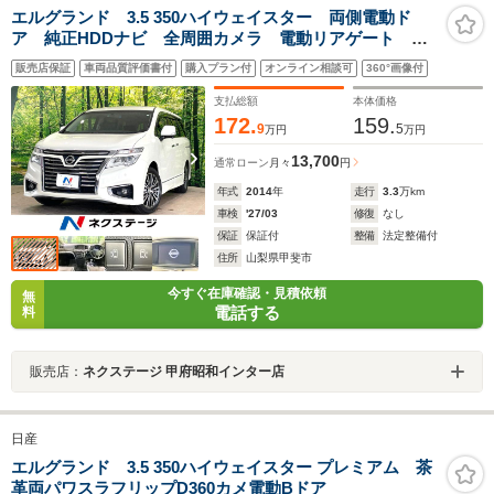
エルグランド 3.5 350ハイウェイスター 両側電動ド
ア 純正HDDナビ 全周囲カメラ 電動リアゲート ハ
ーフレザーシート コーナーセンサー スマートキー
販売店保証
車両品質評価書付
購入プラン付
オンライン相談可
360°画像付
LEDヘッド ビルトインETC クルコン 純正18インチ
アルミ 禁煙車
支払総額
本体価格
172.
159.
9
5
万円
万円
13,700
通常ローン
月々
円
年式
2014
年
走行
3.3
万km
車検
'27/03
修復
なし
保証
保証付
整備
法定整備付
住所
山梨県甲斐市
今すぐ在庫確認・見積依頼
無
電話する
料
販売店：
ネクステージ 甲府昭和インター店
日産
エルグランド 3.5 350ハイウェイスター プレミアム 茶
革両パワスラフリップD360カメ電動Bドア