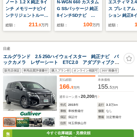
ノート 1.2 X 純正 9イ
N-WGN 660 カスタム
エスティマ 2.
ンチ メモリーナビ/イ
G SSパッケージ 純正
ス プレミアム
ンテリジェントルーム
8インチSDナビ
ション 純正8
ミラー/エマージェン
Bluetooth USB バ
ビ フルセグ
211
100
総額：
.9
万円
総額：
万円
総額：
シーブレーキ/アラウ
ックカメラ ETC ク
Bluetooth
ンドビューモニター/
ルーズコントロール
スラ クルー
プロパイロット/ヘッ
純正フロアマット ス
ロール オー
日産
ドランプ
マートキー 純正14
ト フォグラ
LED/Bluetooth接続/
インチアルミホイール
ックカメラ 
エルグランド 2.5 250ハイウェイスター 純正ナビ バ
ックカメラ レザーシート ETC2.0 アダプティブクル
クルーズコントロール
レコーダー E
ーズコントロール BSM 衝突軽減ブレーキ シートヒ
正アルミホイ
販売店保証
車両品質評価書付
購入プラン付
オンライン相談可
360°画像付
ーター ベンチレーション ステアリングヒーター デ
ンオーナー D
ジタルインナーミラー BSM
支払総額
本体価格
166.
155.
9
5
万円
万円
20,200
通常ローン
月々
円
年式
2015
年
走行
3.3
万km
車検
車検整備付
修復
なし
保証
保証付
整備
法定整備付
住所
埼玉県狭山市
今すぐ在庫確認・見積依頼
無