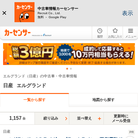
中古車情報カーセンサー
表示
Recruit Co., Ltd.
無料 － Google Play
履歴
お気に入り
メニュー
エルグランド（日産）の中古車・中古車情報
日産 エルグランド
一覧から探す
地図から探す
更新時に
1,157
絞り込み
並べ替え
台
メール受信
日産
PR