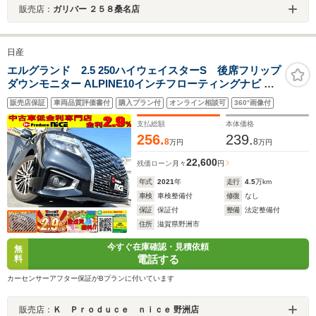
販売店：
ガリバー ２５８桑名店
日産
エルグランド 2.5 250ハイウェイスターS 後席フリップ
ダウンモニター ALPINE10インチフローティングナビ バ
ックカメラ フルセグ ETC 両側電動スライドドア LEDヘ
販売店保証
車両品質評価書付
購入プラン付
オンライン相談可
360°画像付
ッドライト エマージェンシーブレーキ 純正18AW ブライ
ンドスポットモニター
支払総額
本体価格
256.
239.
8
8
万円
万円
22,600
残価ローン
月々
円
年式
2021
年
走行
4.5
万km
車検
車検整備付
修復
なし
保証
保証付
整備
法定整備付
住所
滋賀県野洲市
今すぐ在庫確認・見積依頼
無
電話する
料
カーセンサーアフター保証がBプランに付いています
販売店：
Ｋ Ｐｒｏｄｕｃｅ ｎｉｃｅ 野洲店