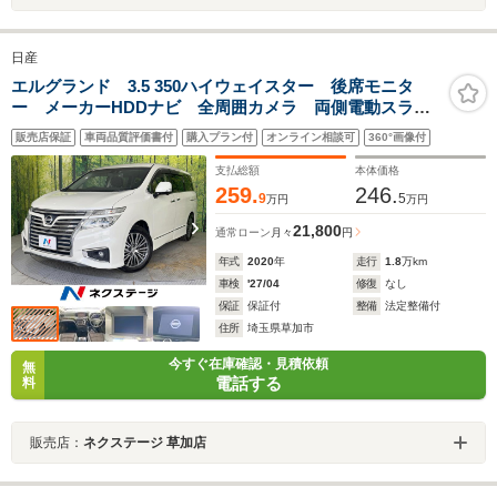
日産
エルグランド 3.5 350ハイウェイスター 後席モニタ
ー メーカーHDDナビ 全周囲カメラ 両側電動スライ
ドドア 電動リアゲート エマージェンシーブレーキ
販売店保証
車両品質評価書付
購入プラン付
オンライン相談可
360°画像付
アダプティブクルーズ ハーフレザー オットマン ド
ラレコ コーナーセンサー LEDヘッド
支払総額
本体価格
259.
246.
9
5
万円
万円
21,800
通常ローン
月々
円
年式
2020
年
走行
1.8
万km
車検
'27/04
修復
なし
保証
保証付
整備
法定整備付
住所
埼玉県草加市
今すぐ在庫確認・見積依頼
無
電話する
料
販売店：
ネクステージ 草加店