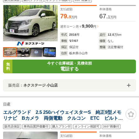
LEDヘッド 純正18インチAW ETC スマートキー オ
ートエアコン
支払総額
本体価格
79.
67.
9
1
万円
万円
9,900
通常ローン
月々
円
年式
2016
年
走行
12.0
万km
車検
'27/07
修復
なし
保証
保証付
整備
法定整備付
住所
栃木県小山市
今すぐ在庫確認・見積依頼
無
電話する
料
販売店：
ネクステージ 小山店
日産
エルグランド 2.5 250ハイウェイスターS 純正9型メモ
リナビ Bカメラ 両側電動 クルコン ETC ビルトイ
ンETC 純正前方ドラレコ 純正フロアマット 革巻き
販売店保証
車両品質評価書付
購入プラン付
オンライン相談可
360°画像付
ステアリング ステアリングスイッチ オットマン
LED 純正18インチAW
支払総額
本体価格