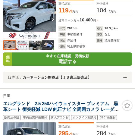
ヒーター/シートメモリー/オットマン/ETC/AC100V電源
支払総額
本体価格
119.
104.
9
7
万円
万円
16,400
通常ローン
月々
円
年式
2015
年
走行
10.9
万km
車検
車検整備付
修復
なし
保証
保証付
整備
法定整備付
住所
埼玉県熊谷市
今すぐ在庫確認・見積依頼
無
電話する
料
販売店：
カーネーション熊谷店【ＪＵ適正販売店】
日産
エルグランド 2.5 250ハイウェイスター プレミアム 黒
革シート 衝突軽減 LDW 純正ナビ 全周囲カメラ レーダー
クルコン 両側パワースライドドア パワーバックドア 前席
販売店保証
車両品質評価書付
購入プラン付
オンライン相談可
360°画像付
シートヒーター パワーシート 社外AW オットマン ステア
リングリモコン ドラレコ ETC フルセグTV
支払総額
本体価格
295.
284.
9
7
万円
万円