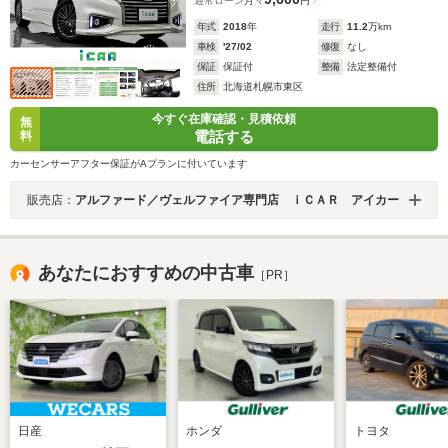
通常ローン
月々
円
年式
2018
年
走行
11.2
万km
車検
'27/02
修復
なし
保証
保証付
整備
法定整備付
住所
北海道札幌市東区
今すぐ在庫確認・見積依頼
無
電話する
料
カーセンサーアフター保証がAプランに付いています
販売店：
アルファード／ヴェルファイア専門店 ｉＣＡＲ アイカー
あなたにおすすめの中古車
［PR］
日産
ホンダ
トヨタ