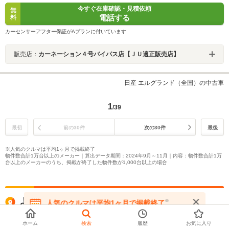
今すぐ在庫確認・見積依頼
無
電話する
料
カーセンサーアフター保証がAプランに付いています
販売店：
カーネーション４号バイパス店【ＪＵ適正販売店】
日産 エルグランド（全国）の中古車
1
/39
最初
前の30件
次の30件
最後
※人気のクルマは平均1ヶ月で掲載終了
物件数合計1万台以上のメーカー｜算出データ期間：2024年9月～11月｜内容：物件数合計1万
台以上のメーカーのうち、掲載が終了した物件数が1,000台以上の場合
よく一緒に検討される車種を比較
※
人気のクルマは平均1ヶ月で掲載終了
在庫が無くなる前にお問い合わせください
ホーム
検索
履歴
お気に入り
ホンダ
トヨタ
日産