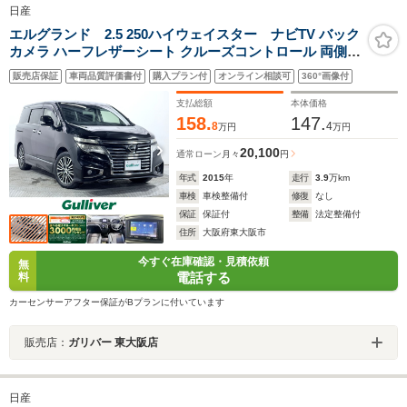
日産
エルグランド 2.5 250ハイウェイスター ナビTV バック
カメラ ハーフレザーシート クルーズコントロール 両側パ
ワースライドドア オートライト LEDヘッドライト スマー
販売店保証
車両品質評価書付
購入プラン付
オンライン相談可
360°画像付
トキー プッシュスタート リアオートエアコン ETC
支払総額
本体価格
158.
147.
8
4
万円
万円
20,100
通常ローン
月々
円
年式
2015
年
走行
3.9
万km
車検
車検整備付
修復
なし
保証
保証付
整備
法定整備付
住所
大阪府東大阪市
今すぐ在庫確認・見積依頼
無
電話する
料
カーセンサーアフター保証がBプランに付いています
販売店：
ガリバー 東大阪店
日産