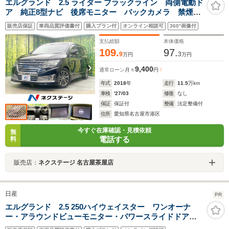
エルグランド 2.5 ライダー ブラックライン 両側電動ド
ア 純正8型ナビ 後席モニター バックカメラ 禁煙
車 レザーシート ドラレコ スマートキー HIDヘッ
販売店保証
車両品質評価書付
購入プラン付
オンライン相談可
360°画像付
ド ビルトインETC クルコン 純正18インチアルミ
オートライト デュアルエアコン
支払総額
本体価格
109.
97.
9
3
万円
万円
9,400
通常ローン
月々
円
年式
2018
年
走行
11.5
万km
車検
'27/03
修復
なし
保証
保証付
整備
法定整備付
住所
愛知県名古屋市港区
今すぐ在庫確認・見積依頼
無
電話する
料
販売店：
ネクステージ 名古屋茶屋店
日産
PR
エルグランド 2.5 250ハイウェイスター ワンオーナ
ー・アラウンドビューモニター・パワースライドドア・
純正ナビ・後席モニター・フルセグ・Bluetooth接続・ス