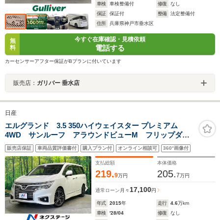
車検
車検整備付
修復
なし
保証
保証付
整備
法定整備付
住所
兵庫県神戸市垂水区
今すぐ在庫確認・見積依頼
無
電話する
料
カーセンサーアフター保証がBプランに付いています
販売店：
ガリバー 垂水店
日産
エルグランド 3.5 350ハイウェイスター プレミアム
4WD サンルーフ アラウンドビューM フリップダウ
ンモニター メーカーナビ 両側パワースライドドア
販売店保証
車両品質評価書付
購入プラン付
オンライン相談可
360°画像付
パワーバックドア 衝突軽減装置 レーダークルーズ
パワーシート シートヒーター ETC
支払総額
本体価格
219.
205.
9
7
万円
万円
17,100
通常ローン
月々
円
年式
2015
年
走行
4.6
万km
車検
'28/04
修復
なし