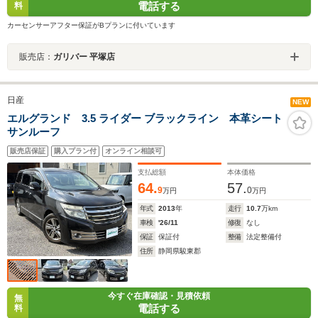
電話する
料
カーセンサーアフター保証がBプランに付いています
販売店：
ガリバー 平塚店
日産
NEW
エルグランド 3.5 ライダー ブラックライン 本革シート
サンルーフ
販売店保証
購入プラン付
オンライン相談可
支払総額
本体価格
64.
57.
9
0
万円
万円
年式
2013
年
走行
10.7
万km
車検
'26/11
修復
なし
保証
保証付
整備
法定整備付
住所
静岡県駿東郡
今すぐ在庫確認・見積依頼
無
電話する
料