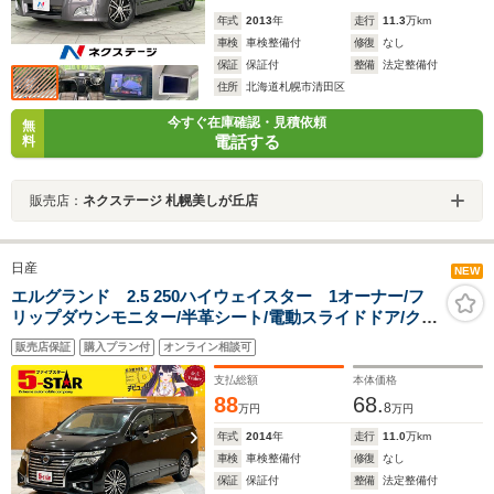
年式
2013
年
走行
11.3
万km
車検
車検整備付
修復
なし
保証
保証付
整備
法定整備付
住所
北海道札幌市清田区
今すぐ在庫確認・見積依頼
無
電話する
料
販売店：
ネクステージ 札幌美しが丘店
日産
NEW
エルグランド 2.5 250ハイウェイスター 1オーナー/フ
リップダウンモニター/半革シート/電動スライドドア/クル
ーズコントロール/横滑り防止装置/スマートキー/ETC/純
販売店保証
購入プラン付
オンライン相談可
正ナビ/Bluetooth/LEDオートライト/純正AW
支払総額
本体価格
88
68.
8
万円
万円
年式
2014
年
走行
11.0
万km
車検
車検整備付
修復
なし
保証
保証付
整備
法定整備付