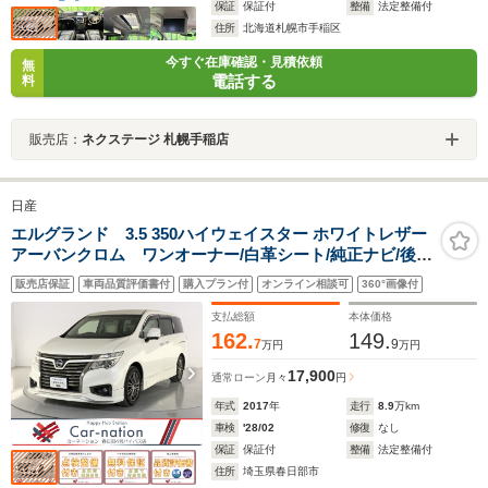
保証
保証付
整備
法定整備付
住所
北海道札幌市手稲区
今すぐ在庫確認・見積依頼
無
電話する
料
販売店：
ネクステージ 札幌手稲店
日産
エルグランド 3.5 350ハイウェイスター ホワイトレザー
アーバンクロム ワンオーナー/白革シート/純正ナビ/後席
モニタ/アラウンドビューモニター/衝突軽減ブレ-キ/踏み
販売店保証
車両品質評価書付
購入プラン付
オンライン相談可
360°画像付
間違防止/レーダークルコン/ソナー/AFS付LEDライト/両
側電動スライドドア/パワーバックドア/シートヒーター/オ
支払総額
本体価格
ットマン
162.
149.
7
9
万円
万円
17,900
通常ローン
月々
円
年式
2017
年
走行
8.9
万km
車検
'28/02
修復
なし
保証
保証付
整備
法定整備付
住所
埼玉県春日部市