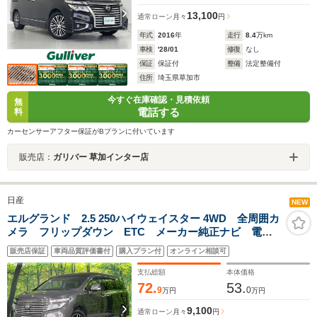
13,100
通常ローン
月々
円
年式
2016
年
走行
8.4
万km
車検
'28/01
修復
なし
保証
保証付
整備
法定整備付
住所
埼玉県草加市
今すぐ在庫確認・見積依頼
無
電話する
料
カーセンサーアフター保証がBプランに付いています
販売店：
ガリバー 草加インター店
日産
NEW
エルグランド 2.5 250ハイウェイスター 4WD 全周囲カ
メラ フリップダウン ETC メーカー純正ナビ 電動
スライドドア 禁煙車 Bluetooth ドライブレコーダ
販売店保証
車両品質評価書付
購入プラン付
オンライン相談可
ー リヤオートエアコン スマートキー ステアリング
スイッチ オートライト
支払総額
本体価格
72.
53.
9
0
万円
万円
9,100
通常ローン
月々
円