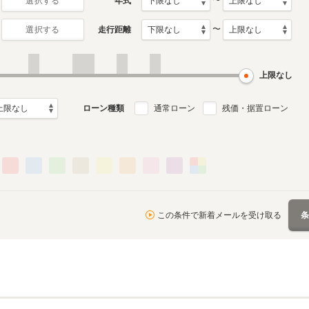
〜
年式
選択する
〜
走行距離
選択する
2代目
初代
月～2026年6月
2002年5月～2010年7月
1997年5月～2002年4月
ル
生産モデル
生産モデル
上限なし
ローン種類
通常ローン
残価・据置ローン
この条件で新着メールを受け取る