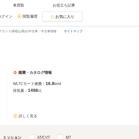
車買取
お役立ち記事
ログイン
閲覧履歴
お気に入り
グランド(和歌山県)の中古車・中古車情報
サイトマップ
燃費・カタログ情報
16.8
WLTCモード燃費：
km/l
1498
排気量：
cc
詳しく見る
ミッション
AT/CVT
MT