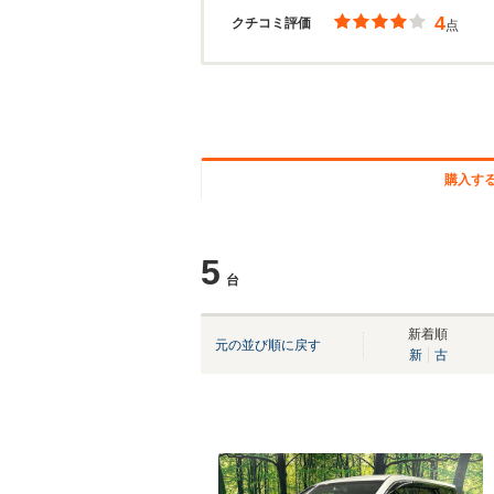
4
クチコミ評価
点
購入す
5
台
新着順
元の並び順に戻す
新
古