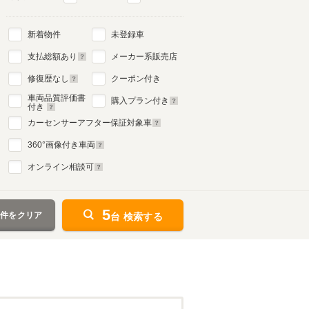
新着物件
未登録車
支払総額あり
メーカー系販売店
修復歴なし
クーポン付き
車両品質評価書
購入プラン付き
付き
カーセンサーアフター保証対象車
360
°画像付き車両
オンライン相談可
5
条件をクリア
台 検索する