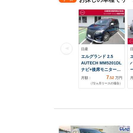
日産
エルグランド 2.5
エ
AUTECH MM5201DL
ナビ+後席モニター…
7
月額：
.52
万円
（
72
ヵ月リースの場合）