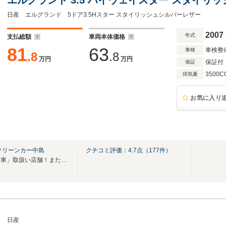
日産 エルグランド 5ドア3.5Hスター スタイリッシュシルバーレザー
2007
年式
支払総額
車両本体価格
81
63
車検整
車検
.8
.8
万円
万円
保証付
保証
3500C
排気量
お気に入り
クリーンカー中島
クチコミ評価：
4.7
点（
177
件）
和歌山県唯一の「三菱認定中古車」取扱い店舗！また当店の車は車両品質評価書付！
日産