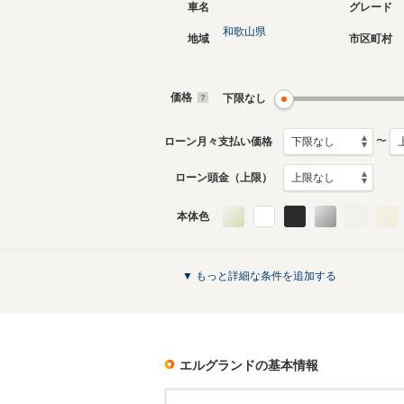
車名
グレード
和歌山県
地域
市区町村
現行
3代目
2026年7月～生産中
2010年8
生産モデ
価格
下限なし
エルグランドのカタログを見る
〜
ローン月々支払い価格
ローン頭金（上限）
本体色
▼ もっと詳細な条件を追加する
エルグランド
の基本情報