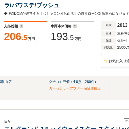
ラ/パワステ/プッシュ
2013
年式
支払総額
車両本体価格
206
193
車検整
車検
.5
.5
万円
万円
保証付
保証
2500C
排気量
お気に入り
和歌山店
クチコミ評価：
4.8
点（
280
件）
カーセンサーアフター保証取扱店
オ
日産
エルグランド 3.5 ハイウェイスター スタイリッ