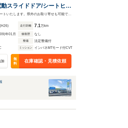
電動スライドドア/シートヒー
ーダー 社外/ヘッドランプ
お客様が安心してカーライフをお楽しみいただけるよう社員一同心を込めてサポートいたします。県外のお取り寄せも可能です！是非お気軽にご相談ください。
7.1
(H26)
万km
走行距離
R09)年01月
なし
修復歴
法定整備付
整備
C
インパネMTモード付CVT
ミッション
無
在庫確認・見積依頼
追加
料
報