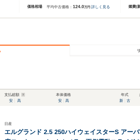
124.0
価格相場
燃費(
平均中古価格：
詳しく見る
万円
る
支払総額
本体価格
年式
安
高
安
高
新
古
日産
エルグランド 2.5 250ハイウェイスターS ア