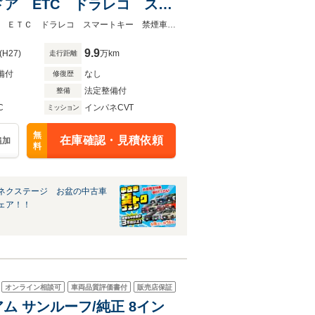
ア ETC ドラレコ スマ
ズコントロール LEDヘッ
★ネクステージ夏トクフェア開催！８月８～１６日まで★両側電動スライドドア ＥＴＣ ドラレコ スマートキー 禁煙車 リアオートエアコン
9.9
(H27)
万km
走行距離
備付
なし
修復歴
法定整備付
整備
C
インパネCVT
ミッション
無
在庫確認・見積依頼
追加
料
ネクステージ お盆の中古車
ェア！！
オンライン相談可
車両品質評価書付
販売店保証
アム サンルーフ/純正 8イン