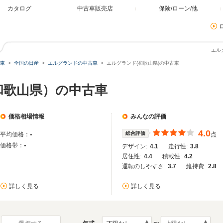
カタログ
中古車販売店
保険/ローン/他
エル
車
全国の日産
エルグランドの中古車
エルグランド(和歌山県)の中古車
和歌山県）の中古車
価格相場情報
みんなの評価
4.0
-
総合評価
平均価格：
点
-
価格帯：
デザイン:
4.1
走行性:
3.8
居住性:
4.4
積載性:
4.2
運転のしやすさ:
3.7
維持費:
2.8
詳しく見る
詳しく見る