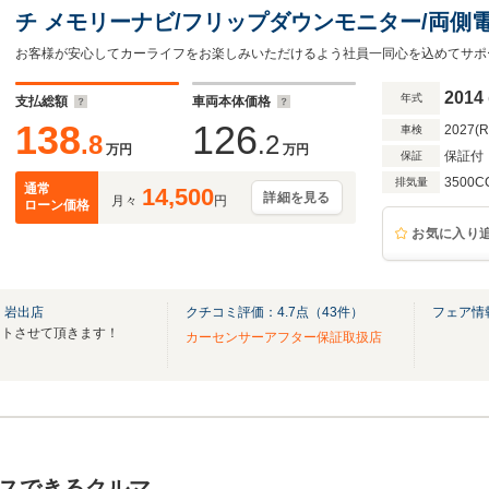
チ メモリーナビ/フリップダウンモニター/両側
ター/シート 合皮/電動バックドア/ドライブレコ
HID
2014
年式
支払総額
車両本体価格
138
126
2027(
車検
.8
.2
万円
万円
保証付
保証
3500C
排気量
通常
14,500
詳細を見る
月々
円
ローン価格
お気に入り
 岩出店
クチコミ評価：
4.7
点（
43
件）
フェア情
ートさせて頂きます！
カーセンサーアフター保証取扱店
スできるクルマ