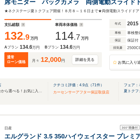
席モニター バックカメラ 両側電動スライドド
ートキー 禁煙車 リアオートエアコン クルー
ドランプ オットマン 純正18インチアルミ
2015
年式
支払総額
車両本体価格
132
114
車検整
車検
.9
.7
万円
万円
保証付
保証
134.6
134.6
A
プラン
B
プラン
万円
万円
2500C
排気量
通常
12,000
詳細を見る
月々
円
ローン価格
お気に入り
店
クチコミ評価：
4.9
点（
71
件）
フェア：
全国のグループ総在庫30,000台から選べる！お気に入りの愛車がきっと見つかります！
夏トクフ
カーセンサーアフター保証取扱店
360°
画像付
日産
エルグランド 3.5 350ハイウェイスター プレミ