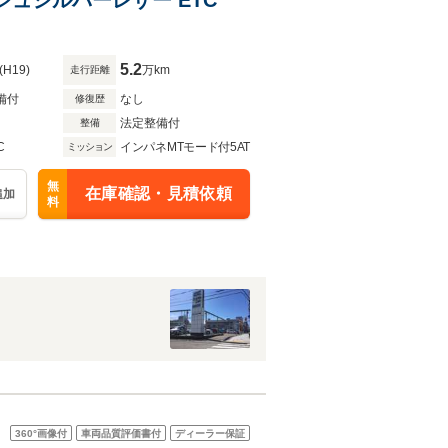
5.2
(H19)
万km
走行距離
備付
なし
修復歴
法定整備付
整備
C
インパネMTモード付5AT
ミッション
無
在庫確認・見積依頼
追加
料
360°
画像付
車両品質評価書付
ディーラー保証