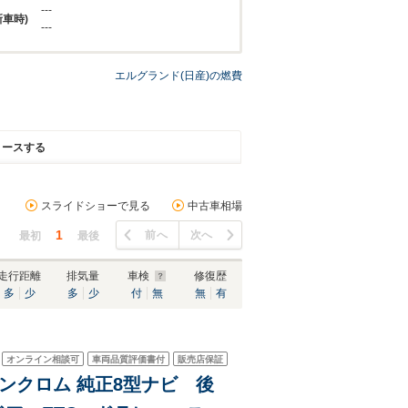
---
新車時)
---
エルグランド(日産)の燃費
リースする
スライドショーで見る
中古車相場
1
前へ
次へ
最初
最後
走行距離
排気量
車検
修復歴
多
少
多
少
付
無
無
有
オンライン相談可
車両品質評価書付
販売店保証
ーバンクロム 純正8型ナビ 後