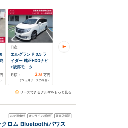
日産
日産
日産
0
エルグランド 3.5 ラ
エルグランド 2.5 250
エルグランド 3
純
イダー 純正HDDナビ
ハイウェイスターS
ハイウェイス
+後席モニタ…
4WD 4WD デ…
正HDDナビ
3
6
円
月額：
.28
万円
月額：
.45
万円
月額：
合）
（
72
ヵ月リースの場合）
（
72
ヵ月リースの場合）
（
72
ヵ月リ
リースできるクルマをもっと見る
360°
画像付
オンライン相談可
販売店保証
ロム Bluetooth/パワス