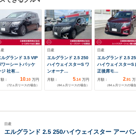
日産
日産
日産
ルグランド 3.5 VIP
エルグランド 2.5 250
エルグランド 2.5 25
パワーシートパッケ
ハイウェイスターS ワ
ハイウェイスターS 
ージ 社有…
ンオーナ…
正後席モ…
10
5
2
月額：
.10
万円
月額：
.14
万円
月額：
.91
万
（
72
ヵ月リースの場合）
（
84
ヵ月リースの場合）
（
84
ヵ月リースの場
日産
エルグランド 2.5 250ハイウェイスター アーバンク