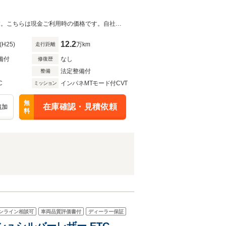
◆(株)IDOMが運営する【じしゃロン和歌山店】の自社ローン対象車両になります。こちらは現金ご利用時の価格です。自社ローンご希望の方は別途その旨お申付け下さい。◆
12.2
(H25)
万km
走行距離
備付
なし
修復歴
法定整備付
整備
C
インパネMTモード付CVT
ミッション
無
在庫確認・見積依頼
追加
料
ンライン相談可
車両品質評価書付
ディーラー保証
シュシルバーレザー ETC