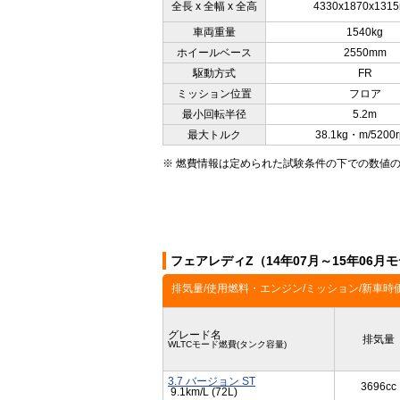
全長 x 全幅 x 全高
4330x1870x131
車両重量
1540kg
ホイールベース
2550mm
駆動方式
FR
ミッション位置
フロア
最小回転半径
5.2m
最大トルク
38.1kg・m/5200
※ 燃費情報は定められた試験条件の下での数値
フェアレディZ（14年07月～15年06
排気量/使用燃料・エンジン/ミッション/新車時
グレード名
排気量
WLTCモード燃費(タンク容量)
3.7 バージョン ST
3696cc
9.1km/L (72L)