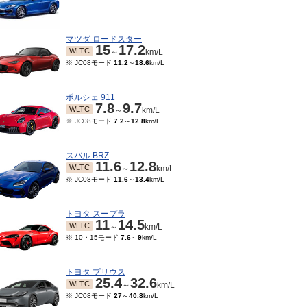
マツダ ロードスター
15
17.2
WLTC
～
km/L
※ JC08モード
11.2
～
18.6
km/L
ポルシェ 911
7.8
9.7
WLTC
～
km/L
※ JC08モード
7.2
～
12.8
km/L
スバル BRZ
11.6
12.8
WLTC
～
km/L
※ JC08モード
11.6
～
13.4
km/L
トヨタ スープラ
11
14.5
WLTC
～
km/L
※ 10・15モード
7.6
～
9
km/L
トヨタ プリウス
25.4
32.6
WLTC
～
km/L
※ JC08モード
27
～
40.8
km/L