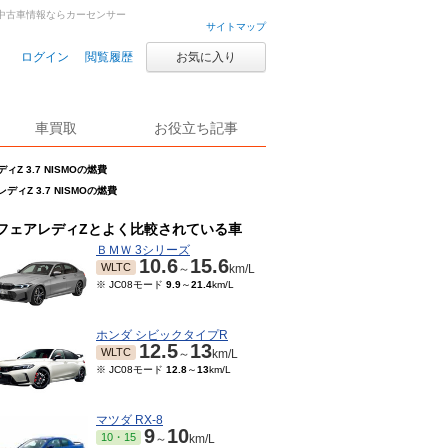
古車・中古車情報ならカーセンサー
サイトマップ
ログイン
閲覧履歴
お気に入り
車買取
お役立ち記事
ィZ 3.7 NISMOの燃費
ディZ 3.7 NISMOの燃費
フェアレディZとよく比較されている車
ＢＭＷ 3シリーズ
10.6
15.6
WLTC
～
km/L
※ JC08モード
9.9
～
21.4
km/L
ホンダ シビックタイプR
12.5
13
WLTC
～
km/L
※ JC08モード
12.8
～
13
km/L
マツダ RX-8
9
10
10・15
～
km/L