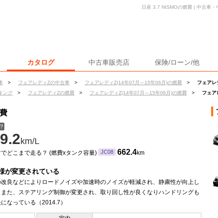
日産 3.7 NISMOの燃費 | 中
カタログ
中古車販売店
保険/ローン/他
車
>
フェアレディZの中古車
>
フェアレディZ(14年07月～15年06月)の燃費
>
フェアレデ
キング
>
フェアレディZの燃費
>
フェアレディZ(14年07月～15年06月)の燃費
>
フェアレ
燃費
？
9.2
km/L
ン
662.4
JC08
でどこまで走る？ (燃費xタンク容量)
km
様が変更されている
の改良などによりロードノイズや加速時のノイズが軽減され、静粛性が向上し
。また、ステアリング制御が変更され、取り回し性が良くなりハンドリングも
になっている（2014.7）