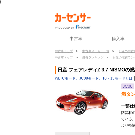
{
中古車
輸入車
中古車トップ
>
中古車メーカー一覧
>
日産の中古
中古車トップ
>
燃費ランキング
>
日産の燃費ラン
日産 フェアレディZ 3.7 NISMOの
WLTCモード、JC08モード、10・15モードとは
JC08
満タ
一部仕
防音材
ている
より軽快