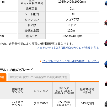
室内
5mm
1035x1495x1090mm
全長 x 全幅 x 全高
乗車定員
2人
シート配列
1列
ミッション
フロア7AT
ドア数
3ドア
最低地上高
120mm
rpm
最高出力
355ps/7400rpm
のため、走行条件等により実際の燃料消費率は異なります。
フェアレディZ 3.7 NISMOのカタログ情報を見る
フェアレディZ 3.7 NISMOの燃費・トップヘ
月モデル）の他のグレード
価格
駆動方式/最大出力/過給器/生産期間/燃費性能
満タンで
使用燃料
新車時価格
ミッション
どこまで走る？
エンジン
(税込)
(燃費xタンク容量)
ハイオク
655.2km
フロア6MT
443.8
万円
ガソリン
※JC08モード