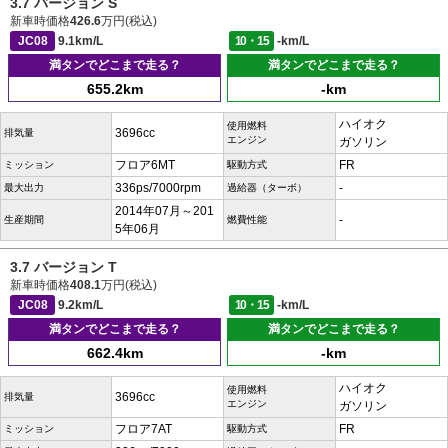
3.7 バージョン S
新車時価格
426.6
万円(税込)
JC08
9.1km/L
10・15
-km/L
満タンでどこまで走る？
満タンでどこまで走る？
655.2km
-km
ハイオク
使用燃料
3696cc
排気量
エンジン
ガソリン
フロア6MT
FR
ミッション
駆動方式
336ps/7000rpm
-
最大出力
過給器（ターボ）
2014年07月～201
-
生産期間
燃費性能
5年06月
3.7 バージョン T
新車時価格
408.1
万円(税込)
JC08
9.2km/L
10・15
-km/L
満タンでどこまで走る？
満タンでどこまで走る？
662.4km
-km
ハイオク
使用燃料
3696cc
排気量
エンジン
ガソリン
フロア7AT
FR
ミッション
駆動方式