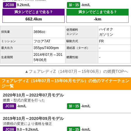
JC08
9.2km/L
10・15
-km/L
満タンでどこまで走る？
満タンでどこまで走る？
662.4km
-km
ハイオク
使用燃料
3696cc
排気量
エンジン
ガソリン
フロア7AT
FR
ミッション
駆動方式
355ps/7400rpm
-
最大出力
過給器（ターボ）
2014年07月～201
-
生産期間
燃費性能
5年06月
▲フェアレディZ（14年07月～15年06月）の燃費TOPへ
フェアレディZ（14年07月～15年06月モデル）の他のマイナーチェン
ジ一覧
2020年10月～2022年07月モデル
燃費・型式の変更を行った
JC08
-km/L
10・15
-km/L
2019年10月～2020年09月モデル
消費税の変更により価格を修正
JC08
9.0～9.2km/L
10・15
-km/L