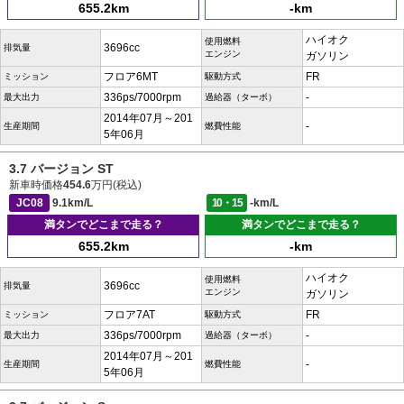
655.2km
-km
ハイオク
使用燃料
3696cc
排気量
エンジン
ガソリン
フロア6MT
FR
ミッション
駆動方式
336ps/7000rpm
-
最大出力
過給器（ターボ）
2014年07月～201
-
生産期間
燃費性能
5年06月
3.7 バージョン ST
新車時価格
454.6
万円(税込)
JC08
9.1km/L
10・15
-km/L
満タンでどこまで走る？
満タンでどこまで走る？
655.2km
-km
ハイオク
使用燃料
3696cc
排気量
エンジン
ガソリン
フロア7AT
FR
ミッション
駆動方式
336ps/7000rpm
-
最大出力
過給器（ターボ）
2014年07月～201
-
生産期間
燃費性能
5年06月