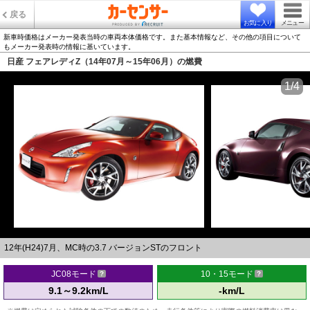
戻る
お気に入り
メニュー
新車時価格はメーカー発表当時の車両本体価格です。また基本情報など、その他の項目について
もメーカー発表時の情報に基いています。
日産 フェアレディZ（14年07月～15年06月）の燃費
1/4
12年(H24)7月、MC時の3.7 バージョンSTのフロント
JC08モード
10・15モード
9.1～9.2km/L
-km/L