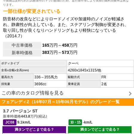
※燃費は定められた試験条件の下での数値のため、走行条件等により実際の燃料消費率は異な
ります。
一部仕様が変更されている
防音材の改良などによりロードノイズや加速時のノイズが軽減さ
れ、静粛性が向上している。また、ステアリング制御が変更され、
取り回し性が良くなりハンドリングもより軽快になっている
（2014.7）
中古車価格
165
万円～
458
万円
383
万円～
573
万円
新車時価格
クーペ
ボディタイプ
4260x1845x1315/他
全長x全幅x全高(mm)
336～355馬力
FR
最高出力
駆動方式
3696cc
2名
排気量
乗車定員
この車のカタログ情報を見る
フェアレディZ（14年07月～15年06月モデル）のグレード一覧
3.7 バージョン ST
新車時価格
443.8
万円(税込)
JC08
9.1km/L
10・15
-km/L
満タンでどこまで走る？
満タンでどこまで走る？