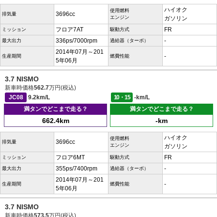
ハイオク
使用燃料
3696cc
排気量
エンジン
ガソリン
フロア7AT
FR
ミッション
駆動方式
336ps/7000rpm
-
最大出力
過給器（ターボ）
2014年07月～201
-
生産期間
燃費性能
5年06月
3.7 NISMO
新車時価格
562.7
万円(税込)
JC08
9.2km/L
10・15
-km/L
満タンでどこまで走る？
満タンでどこまで走る？
662.4km
-km
ハイオク
使用燃料
3696cc
排気量
エンジン
ガソリン
フロア6MT
FR
ミッション
駆動方式
355ps/7400rpm
-
最大出力
過給器（ターボ）
2014年07月～201
-
生産期間
燃費性能
5年06月
3.7 NISMO
新車時価格
573.5
万円(税込)