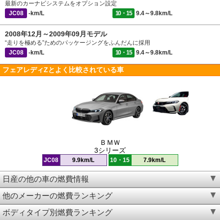
最新のカーナビシステムをオプション設定
JC08
-km/L
10・15
9.4～9.8km/L
2008年12月～2009年09月モデル
“走りを極める”ためのパッケージングをふんだんに採用
JC08
-km/L
10・15
9.4～9.8km/L
フェアレディZとよく比較されている車
ＢＭＷ
3シリーズ
JC08
9.9km/L
10・15
7.9km/L
日産の他の車の燃費情報
他のメーカーの燃費ランキング
ボディタイプ別燃費ランキング