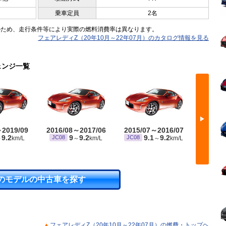
乗車定員
2名
のため、走行条件等により実際の燃料消費率は異なります。
フェアレディZ（20年10月～22年07月）のカタログ情報を見る
ェンジ一覧
▶
～2019/09
2016/08～2017/06
2015/07～2016/07
2014/
9.2
9
9.2
9.1
9.2
JC08
JC08
JC08
～
km/L
～
km/L
～
km/L
のモデルの中古車を探す
フェアレディZ（20年10月～22年07月）の燃費・トップヘ