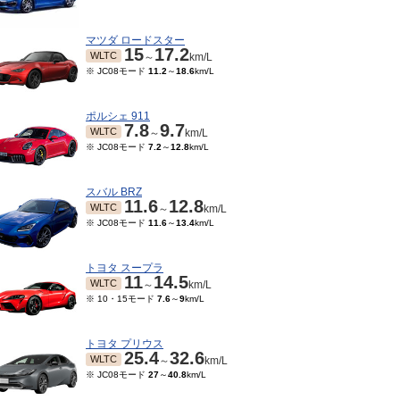
マツダ ロードスター
15
17.2
WLTC
～
km/L
※ JC08モード
11.2
～
18.6
km/L
ポルシェ 911
7.8
9.7
WLTC
～
km/L
※ JC08モード
7.2
～
12.8
km/L
スバル BRZ
11.6
12.8
WLTC
～
km/L
※ JC08モード
11.6
～
13.4
km/L
07～2015/06
2014/04～2014/06
2012/07～2014/03
200
※ 10・
9.1
9.2
9
9.2
9
9.2
JC08
JC08
～
km/L
～
km/L
～
km/L
トヨタ スープラ
11
14.5
WLTC
～
km/L
※ 10・15モード
7.6
～
9
km/L
トヨタ プリウス
25.4
32.6
WLTC
～
km/L
※ JC08モード
27
～
40.8
km/L