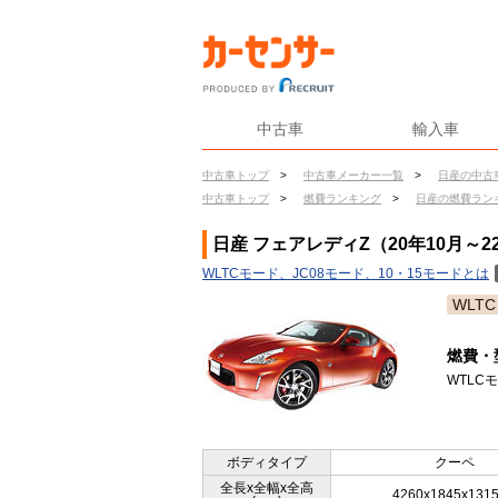
中古車
輸入車
中古車トップ
>
中古車メーカー一覧
>
日産の中古
中古車トップ
>
燃費ランキング
>
日産の燃費ラン
日産 フェアレディZ（20年10月～2
WLTCモード、JC08モード、10・15モードとは
WLTC
燃費・
WTLC
ボディタイプ
クーペ
全長x全幅x全高
4260x1845x131