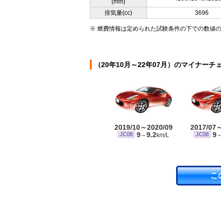
(mm)
排気量(cc)
3696
※ 燃費情報は定められた試験条件の下での数値
（20年10月～22年07月）のマイナーチ
2019/10～2020/09
2017/07
9
9.2
9
JC08
JC08
～
km/L
こ