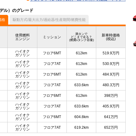
モデル）のグレード
価格
駆動方式/最大出力/過給器/生産期間/燃費性能
満タンで
使用燃料
新車時価格
ミッション
どこまで走る？
エンジン
(税込)
(燃費xタンク容量)
ハイオク
フロア6MT
612km
519.9
万円
ガソリン
ハイオク
フロア7AT
612km
530.9
万円
ガソリン
ハイオク
フロア6MT
612km
484.9
万円
ガソリン
ハイオク
フロア7AT
633.6km
480.3
万円
ガソリン
ハイオク
フロア6MT
612km
398
万円
ガソリン
ハイオク
フロア7AT
633.6km
405.9
万円
ガソリン
ハイオク
フロア6MT
604.8km
641
万円
ガソリン
ハイオク
フロア7AT
619.2km
652
万円
ガソリン