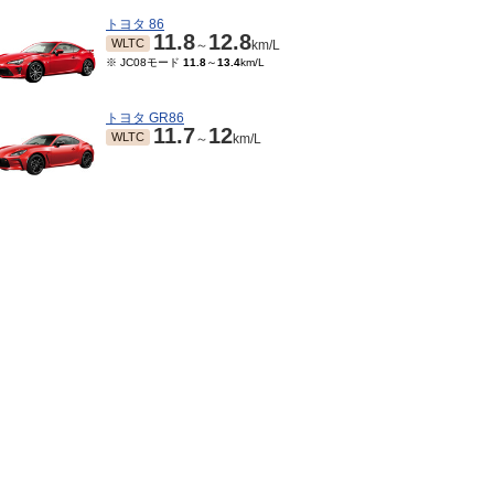
トヨタ 86
11.8
12.8
WLTC
～
km/L
※ JC08モード
11.8
～
13.4
km/L
トヨタ GR86
11.7
12
WLTC
～
km/L