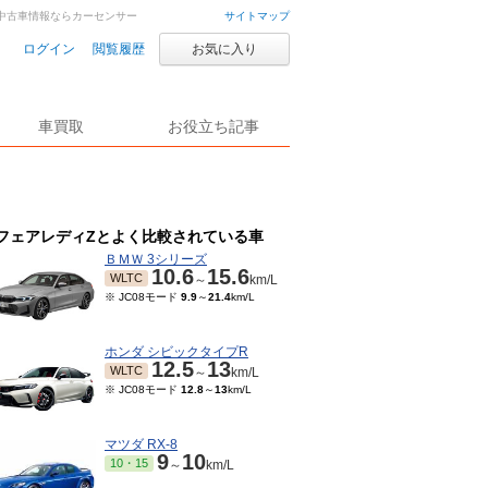
車・中古車情報ならカーセンサー
サイトマップ
ログイン
閲覧履歴
お気に入り
車買取
お役立ち記事
フェアレディZとよく比較されている車
ＢＭＷ 3シリーズ
10.6
15.6
WLTC
～
km/L
※ JC08モード
9.9
～
21.4
km/L
ホンダ シビックタイプR
12.5
13
WLTC
～
km/L
※ JC08モード
12.8
～
13
km/L
マツダ RX-8
9
10
10・15
～
km/L