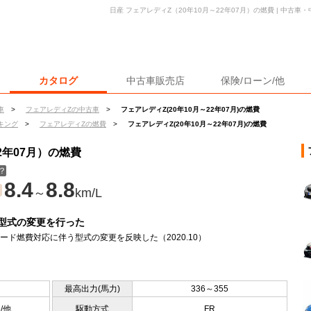
日産 フェアレディZ（20年10月～22年07月）の燃費 | 中古
カタログ
中古車販売店
保険/ローン/他
車
>
フェアレディZの中古車
>
フェアレディZ(20年10月～22年07月)の燃費
キング
>
フェアレディZの燃費
>
フェアレディZ(20年10月～22年07月)の燃費
2年07月）の燃費
？
8.4
8.8
～
km/L
型式の変更を行った
モード燃費対応に伴う型式の変更を反映した（2020.10）
最高出力(馬力)
336～355
5/他
駆動方式
FR