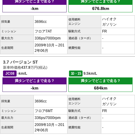
満タンでどこまで走る？
満タンでどこまで走る？
-km
676.8km
ハイオク
使用燃料
3696cc
排気量
エンジン
ガソリン
フロア7AT
FR
ミッション
駆動方式
336ps/7000rpm
-
最大出力
過給器（ターボ）
2009年10月～201
-
生産期間
燃費性能
2年06月
3.7 バージョン ST
新車時価格
437.9
万円(税込)
JC08
-km/L
10・15
9.5km/L
満タンでどこまで走る？
満タンでどこまで走る？
-km
684km
ハイオク
使用燃料
3696cc
排気量
エンジン
ガソリン
フロア6MT
FR
ミッション
駆動方式
336ps/7000rpm
-
最大出力
過給器（ターボ）
2009年10月～201
-
生産期間
燃費性能
2年06月