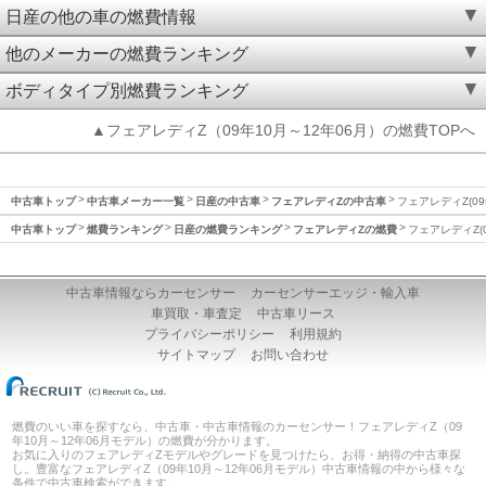
日産の他の車の燃費情報
他のメーカーの燃費ランキング
ボディタイプ別燃費ランキング
▲フェアレディZ（09年10月～12年06月）の燃費TOPへ
中古車トップ
中古車メーカー一覧
日産の中古車
フェアレディZの中古車
フェアレディZ(09
中古車トップ
燃費ランキング
日産の燃費ランキング
フェアレディZの燃費
フェアレディZ(0
中古車情報ならカーセンサー
カーセンサーエッジ・輸入車
車買取・車査定
中古車リース
プライバシーポリシー
利用規約
サイトマップ
お問い合わせ
燃費のいい車を探すなら、中古車・中古車情報のカーセンサー！フェアレディZ（09
年10月～12年06月モデル）の燃費が分かります。
お気に入りのフェアレディZモデルやグレードを見つけたら、お得・納得の中古車探
し。豊富なフェアレディZ（09年10月～12年06月モデル）中古車情報の中から様々な
条件で中古車検索ができます。