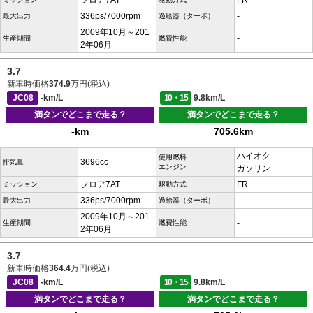
フロア7AT
FR
336ps/7000rpm
-
最大出力
過給器（ターボ）
2009年10月～201
-
生産期間
燃費性能
2年06月
3.7
新車時価格
374.9
万円(税込)
JC08
-km/L
10・15
9.8km/L
満タンでどこまで走る？
満タンでどこまで走る？
-km
705.6km
ハイオク
使用燃料
3696cc
排気量
エンジン
ガソリン
フロア7AT
FR
ミッション
駆動方式
336ps/7000rpm
-
最大出力
過給器（ターボ）
2009年10月～201
-
生産期間
燃費性能
2年06月
3.7
新車時価格
364.4
万円(税込)
JC08
-km/L
10・15
9.8km/L
満タンでどこまで走る？
満タンでどこまで走る？