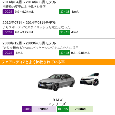
2014年04月～2014年06月モデル
消費税の変更により価格を修正
JC08
9.0～9.2km/L
10・15
-km/L
2012年07月～2014年03月モデル
よりスポーティでスタイリッシュな意匠となった。
JC08
9.0～9.2km/L
10・15
-km/L
2008年12月～2009年09月モデル
“走りを極める”ためのパッケージングをふんだんに採用
JC08
-km/L
10・15
9.4～9.8km/L
フェアレディZとよく比較されている車
ＢＭＷ
3シリーズ
JC08
9.9km/L
10・15
7.9km/L