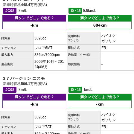
新車時価格
448.4
万円(税込)
JC08
-km/L
10・15
9.5km/L
満タンでどこまで走る？
満タンでどこまで走る？
-km
684km
ハイオク
使用燃料
3696cc
排気量
エンジン
ガソリン
フロア6MT
FR
ミッション
駆動方式
336ps/7000rpm
-
最大出力
過給器（ターボ）
2009年10月～201
-
生産期間
燃費性能
2年06月
3.7 バージョン ニスモ
新車時価格
506.1
万円(税込)
JC08
-km/L
10・15
-km/L
満タンでどこまで走る？
満タンでどこまで走る？
-km
-km
ハイオク
使用燃料
3696cc
排気量
エンジン
ガソリン
フロア7AT
FR
ミッション
駆動方式
355ps/7400rpm
-
最大出力
過給器（ターボ）