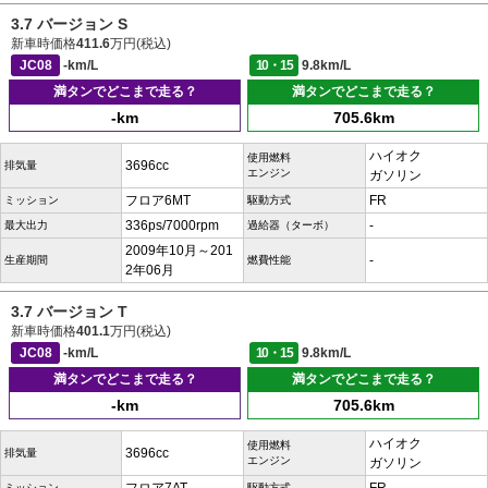
3.7 バージョン S
新車時価格
411.6
万円(税込)
JC08
-km/L
10・15
9.8km/L
満タンでどこまで走る？
満タンでどこまで走る？
-km
705.6km
ハイオク
使用燃料
3696cc
排気量
エンジン
ガソリン
フロア6MT
FR
ミッション
駆動方式
336ps/7000rpm
-
最大出力
過給器（ターボ）
2009年10月～201
-
生産期間
燃費性能
2年06月
3.7 バージョン T
新車時価格
401.1
万円(税込)
JC08
-km/L
10・15
9.8km/L
満タンでどこまで走る？
満タンでどこまで走る？
-km
705.6km
ハイオク
使用燃料
3696cc
排気量
エンジン
ガソリン
ミッション
駆動方式