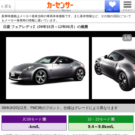
戻る
お気に入り
メニュー
新車時価格はメーカー発表当時の車両本体価格です。また基本情報など、その他の項目について
もメーカー発表時の情報に基いています。
日産 フェアレディZ（09年10月～12年06月）の燃費
1/9
08年(H20)12月、FMC時のフロント。仕様はグレードにより異なります
JC08モード
10・15モード
-km/L
9.4～9.8km/L