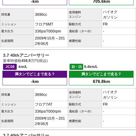
-km
705.6km
ハイオク
使用燃料
3696cc
排気量
エンジン
ガソリン
フロア6MT
FR
ミッション
駆動方式
336ps/7000rpm
-
最大出力
過給器（ターボ）
2009年10月～201
-
生産期間
燃費性能
2年06月
3.7 40thアニバーサリー
新車時価格
458.9
万円(税込)
JC08
-km/L
10・15
9.4km/L
満タンでどこまで走る？
満タンでどこまで走る？
-km
676.8km
ハイオク
使用燃料
3696cc
排気量
エンジン
ガソリン
フロア7AT
FR
ミッション
駆動方式
336ps/7000rpm
-
最大出力
過給器（ターボ）
2009年10月～201
-
生産期間
燃費性能
2年06月
3.7 40thアニバーサリー