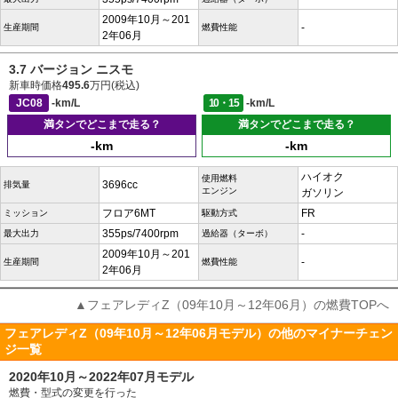
2009年10月～201
-
生産期間
燃費性能
2年06月
3.7 バージョン ニスモ
新車時価格
495.6
万円(税込)
JC08
-km/L
10・15
-km/L
満タンでどこまで走る？
満タンでどこまで走る？
-km
-km
ハイオク
使用燃料
3696cc
排気量
エンジン
ガソリン
フロア6MT
FR
ミッション
駆動方式
355ps/7400rpm
-
最大出力
過給器（ターボ）
2009年10月～201
-
生産期間
燃費性能
2年06月
▲フェアレディZ（09年10月～12年06月）の燃費TOPへ
フェアレディZ（09年10月～12年06月モデル）の他のマイナーチェン
ジ一覧
2020年10月～2022年07月モデル
燃費・型式の変更を行った