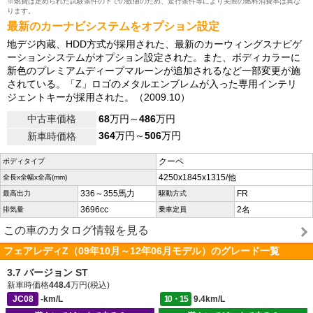
※燃費は定められた試験条件の下での数値のため、走行条件等により実際の燃料消費率は異な
ります。
最新のカーナビシステムをオプション設定
地デジ内蔵、HDD方式が採用された、最新のカーウィングスナビゲ
ーションシステムがオプション設定された。また、ボディカラーに
新色のプレミアムディープマルーンが追加されるなど一部変更が施
されている。「Z」ロゴのメタルエンブレムが入った専用インテリ
ジェントキーが採用された。（2009.10）
中古車価格
68
万円～
486
万円
364
万円～
506
万円
新車時価格
クーペ
ボディタイプ
4250x1845x1315/他
全長x全幅x全高(mm)
336～355馬力
FR
最高出力
駆動方式
3696cc
2名
排気量
乗車定員
この車のカタログ情報を見る
フェアレディZ（09年10月～12年06月モデル）のグレード一覧
3.7 バージョン ST
新車時価格
448.4
万円(税込)
JC08
-km/L
10・15
9.4km/L