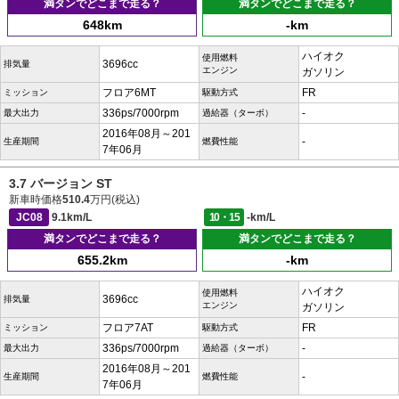
満タンでどこまで走る？
満タンでどこまで走る？
648km
-km
ハイオク
使用燃料
3696cc
排気量
エンジン
ガソリン
フロア6MT
FR
ミッション
駆動方式
336ps/7000rpm
-
最大出力
過給器（ターボ）
2016年08月～201
-
生産期間
燃費性能
7年06月
3.7 バージョン ST
新車時価格
510.4
万円(税込)
JC08
9.1km/L
10・15
-km/L
満タンでどこまで走る？
満タンでどこまで走る？
655.2km
-km
ハイオク
使用燃料
3696cc
排気量
エンジン
ガソリン
フロア7AT
FR
ミッション
駆動方式
336ps/7000rpm
-
最大出力
過給器（ターボ）
2016年08月～201
-
生産期間
燃費性能
7年06月