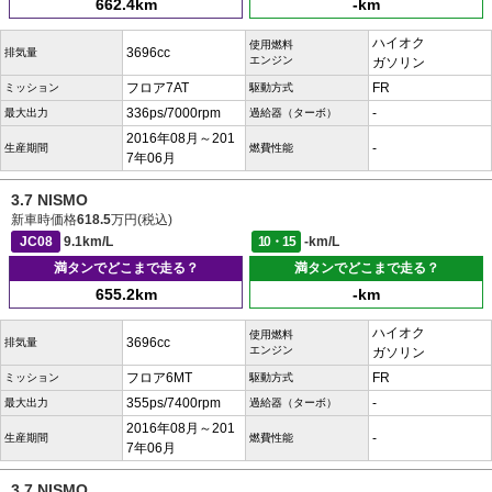
662.4km
-km
ハイオク
使用燃料
3696cc
排気量
エンジン
ガソリン
フロア7AT
FR
ミッション
駆動方式
336ps/7000rpm
-
最大出力
過給器（ターボ）
2016年08月～201
-
生産期間
燃費性能
7年06月
3.7 NISMO
新車時価格
618.5
万円(税込)
JC08
9.1km/L
10・15
-km/L
満タンでどこまで走る？
満タンでどこまで走る？
655.2km
-km
ハイオク
使用燃料
3696cc
排気量
エンジン
ガソリン
フロア6MT
FR
ミッション
駆動方式
355ps/7400rpm
-
最大出力
過給器（ターボ）
2016年08月～201
-
生産期間
燃費性能
7年06月
3.7 NISMO