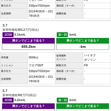
フロア7AT
FR
336ps/7000rpm
-
最大出力
過給器（ターボ）
2016年08月～201
-
生産期間
燃費性能
7年06月
3.7
新車時価格
383.2
万円(税込)
JC08
9.1km/L
10・15
-km/L
満タンでどこまで走る？
満タンでどこまで走る？
655.2km
-km
ハイオク
使用燃料
3696cc
排気量
エンジン
ガソリン
フロア6MT
FR
ミッション
駆動方式
336ps/7000rpm
-
最大出力
過給器（ターボ）
2016年08月～201
-
生産期間
燃費性能
7年06月
3.7
新車時価格
391
万円(税込)
JC08
9.2km/L
10・15
-km/L
満タンでどこまで走る？
満タンでどこまで走る？