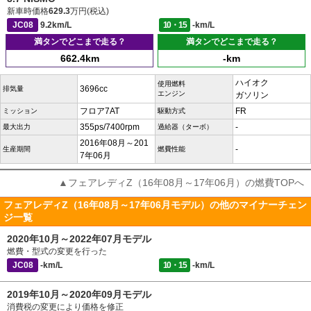
新車時価格
629.3
万円(税込)
JC08
9.2km/L
10・15
-km/L
満タンでどこまで走る？
満タンでどこまで走る？
662.4km
-km
ハイオク
使用燃料
3696cc
排気量
エンジン
ガソリン
フロア7AT
FR
ミッション
駆動方式
355ps/7400rpm
-
最大出力
過給器（ターボ）
2016年08月～201
-
生産期間
燃費性能
7年06月
▲フェアレディZ（16年08月～17年06月）の燃費TOPへ
フェアレディZ（16年08月～17年06月モデル）の他のマイナーチェン
ジ一覧
2020年10月～2022年07月モデル
燃費・型式の変更を行った
JC08
-km/L
10・15
-km/L
2019年10月～2020年09月モデル
消費税の変更により価格を修正