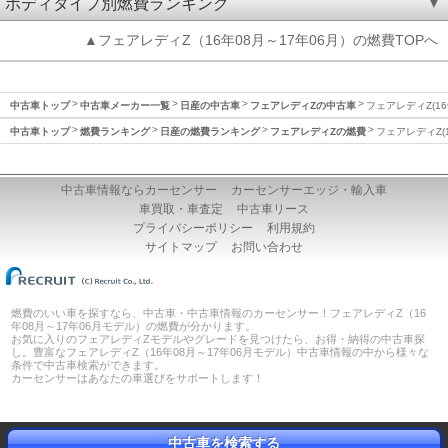
ボディタイプ別燃費ランキング
▲フェアレディZ（16年08月～17年06月）の燃費TOPへ
中古車トップ
中古車メーカー一覧
日産の中古車
フェアレディZの中古車
フェアレディZ(16
中古車トップ
燃費ランキング
日産の燃費ランキング
フェアレディZの燃費
フェアレディZ(1
中古車情報ならカーセンサー
カーセンサーエッジ・輸入車
車買取・車査定
中古車リース
プライバシーポリシー
利用規約
サイトマップ
お問い合わせ
燃費のいい車を探すなら、中古車・中古車情報のカーセンサー！フェアレディZ（16
年08月～17年06月モデル）の燃費が分かります。
お気に入りのフェアレディZモデルやグレードを見つけたら、お得・納得の中古車探
し。豊富なフェアレディZ（16年08月～17年06月モデル）中古車情報の中から様々な
条件で中古車検索ができます。
カーセンサーはあなたの車選びをサポートします！
中古車を検索する