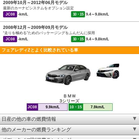
2009年10月～2012年06月モデル
最新のカーナビシステムをオプション設定
JC08
-km/L
10・15
9.4～9.8km/L
2008年12月～2009年09月モデル
“走りを極める”ためのパッケージングをふんだんに採用
JC08
-km/L
10・15
9.4～9.8km/L
フェアレディZとよく比較されている車
ＢＭＷ
3シリーズ
JC08
9.9km/L
10・15
7.9km/L
日産の他の車の燃費情報
他のメーカーの燃費ランキング