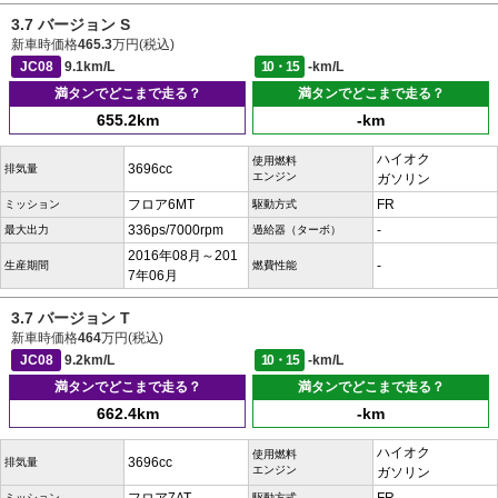
3.7 バージョン S
新車時価格
465.3
万円(税込)
JC08
9.1km/L
10・15
-km/L
満タンでどこまで走る？
満タンでどこまで走る？
655.2km
-km
ハイオク
使用燃料
3696cc
排気量
エンジン
ガソリン
フロア6MT
FR
ミッション
駆動方式
336ps/7000rpm
-
最大出力
過給器（ターボ）
2016年08月～201
-
生産期間
燃費性能
7年06月
3.7 バージョン T
新車時価格
464
万円(税込)
JC08
9.2km/L
10・15
-km/L
満タンでどこまで走る？
満タンでどこまで走る？
662.4km
-km
ハイオク
使用燃料
3696cc
排気量
エンジン
ガソリン
ミッション
駆動方式