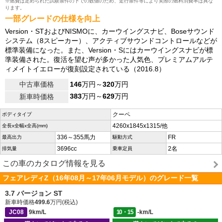
※燃費は定められた試験条件の下での数値のため、走行条件等により実際の燃料消費率は異な
ります。
一部グレードの仕様を向上
Version・STおよびNISMOに、カーウイングスナビ、Boseサウンド
システム（8スピーカー）、アクティブサウンドコントロールなどが
標準装備になった。また、Version・Sにはカーウイングスナビが標
準装備された。復活を望む声が多かった人気色、プレミアムアルテ
ィメイトイエローが復刻設定されている（2016.8）
中古車価格
146
万円～
320
万円
383
万円～
629
万円
新車時価格
クーペ
ボディタイプ
4260x1845x1315/他
全長x全幅x全高(mm)
336～355馬力
FR
最高出力
駆動方式
3696cc
2名
排気量
乗車定員
この車のカタログ情報を見る
フェアレディZ（16年08月～17年06月モデル）のグレード一覧
3.7 バージョン ST
新車時価格
499.6
万円(税込)
JC08
9km/L
10・15
-km/L