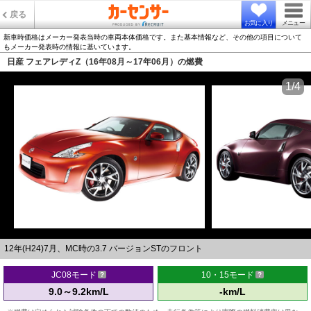
戻る
お気に入り
メニュー
新車時価格はメーカー発表当時の車両本体価格です。また基本情報など、その他の項目について
もメーカー発表時の情報に基いています。
日産 フェアレディZ（16年08月～17年06月）の燃費
1/4
12年(H24)7月、MC時の3.7 バージョンSTのフロント
JC08モード
10・15モード
9.0～9.2km/L
-km/L