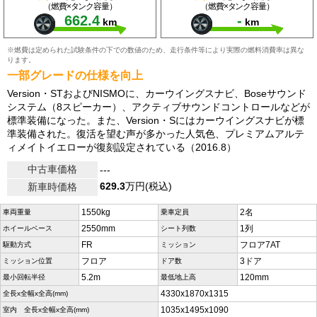
（燃費×タンク容量）
（燃費×タンク容量）
662.4
-
km
km
※燃費は定められた試験条件の下での数値のため、走行条件等により実際の燃料消費率は異な
ります。
一部グレードの仕様を向上
Version・STおよびNISMOに、カーウイングスナビ、Boseサウンド
システム（8スピーカー）、アクティブサウンドコントロールなどが
標準装備になった。また、Version・Sにはカーウイングスナビが標
準装備された。復活を望む声が多かった人気色、プレミアムアルテ
ィメイトイエローが復刻設定されている（2016.8）
中古車価格
---
629.3
万円(税込)
新車時価格
1550kg
2名
車両重量
乗車定員
2550mm
1列
ホイールベース
シート列数
FR
フロア7AT
駆動方式
ミッション
フロア
3ドア
ミッション位置
ドア数
5.2m
120mm
最小回転半径
最低地上高
4330x1870x1315
全長x全幅x全高(mm)
1035x1495x1090
室内 全長x全幅x全高(mm)