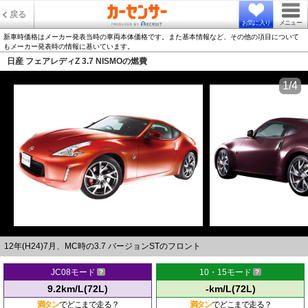
戻る
お気に入り
メニュー
新車時価格はメーカー発表当時の車両本体価格です。また基本情報など、その他の項目について
もメーカー発表時の情報に基いています。
日産 フェアレディZ 3.7 NISMOの燃費
1/4
12年(H24)7月、MC時の3.7 バージョンSTのフロント
JC08モード
10・15モード
9.2km/L(72L)
-km/L(72L)
満タン
でどこまで走る？
満タン
でどこまで走る？