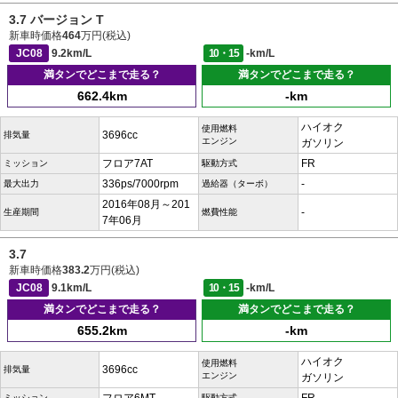
3.7 バージョン T
新車時価格
464
万円(税込)
JC08
9.2km/L
10・15
-km/L
満タンでどこまで走る？
満タンでどこまで走る？
662.4km
-km
ハイオク
使用燃料
3696cc
排気量
エンジン
ガソリン
フロア7AT
FR
ミッション
駆動方式
336ps/7000rpm
-
最大出力
過給器（ターボ）
2016年08月～201
-
生産期間
燃費性能
7年06月
3.7
新車時価格
383.2
万円(税込)
JC08
9.1km/L
10・15
-km/L
満タンでどこまで走る？
満タンでどこまで走る？
655.2km
-km
ハイオク
使用燃料
3696cc
排気量
エンジン
ガソリン
ミッション
駆動方式