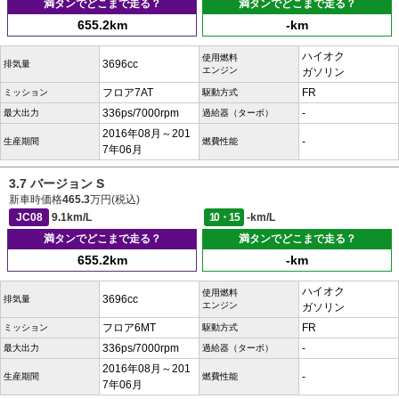
満タンでどこまで走る？
満タンでどこまで走る？
655.2km
-km
ハイオク
使用燃料
3696cc
排気量
エンジン
ガソリン
フロア7AT
FR
ミッション
駆動方式
336ps/7000rpm
-
最大出力
過給器（ターボ）
2016年08月～201
-
生産期間
燃費性能
7年06月
3.7 バージョン S
新車時価格
465.3
万円(税込)
JC08
9.1km/L
10・15
-km/L
満タンでどこまで走る？
満タンでどこまで走る？
655.2km
-km
ハイオク
使用燃料
3696cc
排気量
エンジン
ガソリン
フロア6MT
FR
ミッション
駆動方式
336ps/7000rpm
-
最大出力
過給器（ターボ）
2016年08月～201
-
生産期間
燃費性能
7年06月