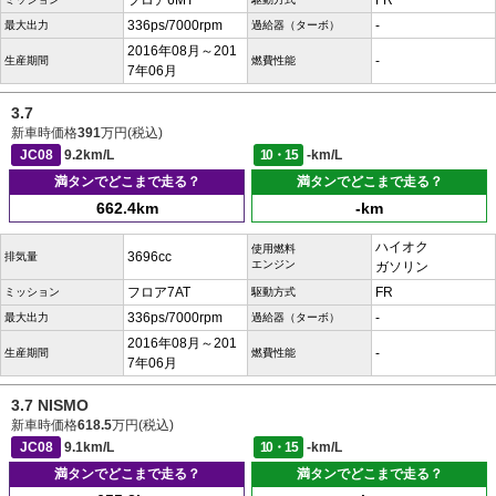
フロア6MT
FR
336ps/7000rpm
-
最大出力
過給器（ターボ）
2016年08月～201
-
生産期間
燃費性能
7年06月
3.7
新車時価格
391
万円(税込)
JC08
9.2km/L
10・15
-km/L
満タンでどこまで走る？
満タンでどこまで走る？
662.4km
-km
ハイオク
使用燃料
3696cc
排気量
エンジン
ガソリン
フロア7AT
FR
ミッション
駆動方式
336ps/7000rpm
-
最大出力
過給器（ターボ）
2016年08月～201
-
生産期間
燃費性能
7年06月
3.7 NISMO
新車時価格
618.5
万円(税込)
JC08
9.1km/L
10・15
-km/L
満タンでどこまで走る？
満タンでどこまで走る？