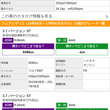
355ps/7400rpm
最高出力
38.1kg・m/5200rpm
最大トルク
この車のカタログ情報を見る
フェアレディZ（16年08月～17年06月モデル）の他のグレード一覧
3.7 バージョン ST
新車時価格
499.6
万円(税込)
JC08
9.0km/L
10・15
-km/L
満タンでどこまで走る？
満タンでどこまで走る？
648km
-km
ハイオク
使用燃料
3696cc
排気量
エンジン
ガソリン
フロア6MT
FR
ミッション
駆動方式
336ps/7000rpm
-
最大出力
過給器（ターボ）
2016年08月～201
-
生産期間
燃費性能
7年06月
3.7 バージョン ST
新車時価格
510.4
万円(税込)
JC08
9.1km/L
10・15
-km/L