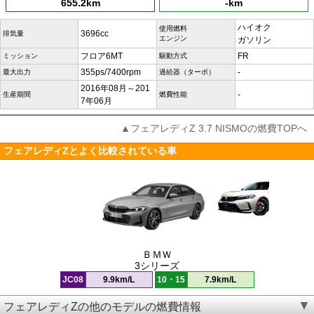
655.2km
-km
ハイオク
使用燃料
3696cc
排気量
エンジン
ガソリン
フロア6MT
FR
ミッション
駆動方式
355ps/7400rpm
-
最大出力
過給器（ターボ）
2016年08月～201
-
生産期間
燃費性能
7年06月
▲フェアレディZ 3.7 NISMOの燃費TOPへ
フェアレディZとよく比較されている車
ＢＭＷ
3シリーズ
JC08
9.9km/L
10・15
7.9km/L
フェアレディZの他のモデルの燃費情報