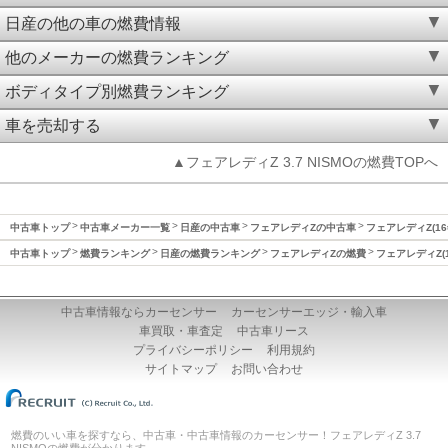
日産の他の車の燃費情報
他のメーカーの燃費ランキング
ボディタイプ別燃費ランキング
車を売却する
▲フェアレディZ 3.7 NISMOの燃費TOPへ
中古車トップ
中古車メーカー一覧
日産の中古車
フェアレディZの中古車
フェアレディZ(16
中古車トップ
燃費ランキング
日産の燃費ランキング
フェアレディZの燃費
フェアレディZ(1
中古車情報ならカーセンサー
カーセンサーエッジ・輸入車
車買取・車査定
中古車リース
プライバシーポリシー
利用規約
サイトマップ
お問い合わせ
燃費のいい車を探すなら、中古車・中古車情報のカーセンサー！フェアレディZ 3.7
NISMOの燃費が分かります。