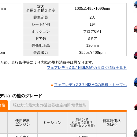
室内
5mm
1035x1495x1090mm
全長 x 全幅 x 全高
乗車定員
2人
シート配列
1列
ミッション
フロア6MT
ドア数
3ドア
最低地上高
120mm
rpm
最高出力
355ps/7400rpm
のため、走行条件等により実際の燃料消費率は異なります。
フェアレディZ 3.7 NISMOのカタログ情報を見る
フェアレディZ 3.7 NISMOの燃費・トップヘ
月モデル）の他のグレード
価格
駆動方式/最大出力/過給器/生産期間/燃費性能
満タンで
使用燃料
新車時価格
ミッション
どこまで走る？
エンジン
(税込)
(燃費xタンク容量)