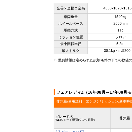
全長 x 全幅 x 全高
4330x1870x131
車両重量
1540kg
ホイールベース
2550mm
駆動方式
FR
ミッション位置
フロア
最小回転半径
5.2m
最大トルク
38.1kg・m/5200
※ 燃費情報は定められた試験条件の下での数値
フェアレディZ（16年08月～17年06
排気量/使用燃料・エンジン/ミッション/新車時
グレード名
排気量
WLTCモード燃費(タンク容量)