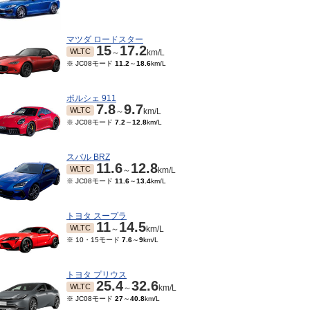
マツダ ロードスター
15
17.2
WLTC
～
km/L
※ JC08モード
11.2
～
18.6
km/L
ポルシェ 911
7.8
9.7
WLTC
～
km/L
※ JC08モード
7.2
～
12.8
km/L
スバル BRZ
11.6
12.8
WLTC
～
km/L
※ JC08モード
11.6
～
13.4
km/L
トヨタ スープラ
11
14.5
WLTC
～
km/L
※ 10・15モード
7.6
～
9
km/L
トヨタ プリウス
25.4
32.6
WLTC
～
km/L
※ JC08モード
27
～
40.8
km/L