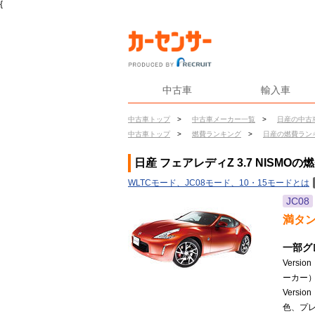
{
中古車
輸入車
中古車トップ
>
中古車メーカー一覧
>
日産の中古
中古車トップ
>
燃費ランキング
>
日産の燃費ラン
日産 フェアレディZ 3.7 NISMOの
WLTCモード、JC08モード、10・15モードとは
JC08
満タ
一部グ
Vers
ーカー
Vers
色、プレ