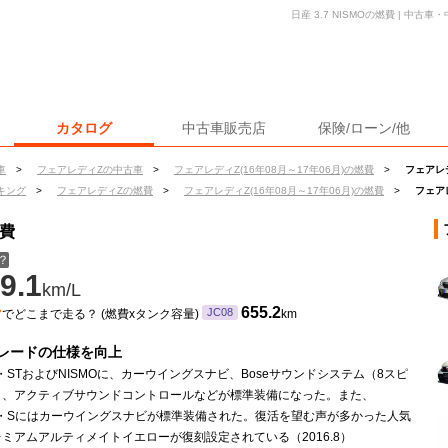
日産 3.7 NISMOの燃費 | 中
カタログ
中古車販売店
保険/ローン/他
車
>
フェアレディZの中古車
>
フェアレディZ(16年08月～17年06月)の燃費
>
フェアレデ
キング
>
フェアレディZの燃費
>
フェアレディZ(16年08月～17年06月)の燃費
>
フェアレ
燃費
？
9.1
km/L
ン
655.2
JC08
でどこまで走る？ (燃費xタンク容量)
km
レードの仕様を向上
ion・STおよびNISMOに、カーウイングスナビ、Boseサウンドシステム（8スピ
）、アクティブサウンドコントロールなどが標準装備になった。また、
ion・Sにはカーウイングスナビが標準装備された。復活を望む声が多かった人気
ミアムアルティメイトイエローが復刻設定されている（2016.8）