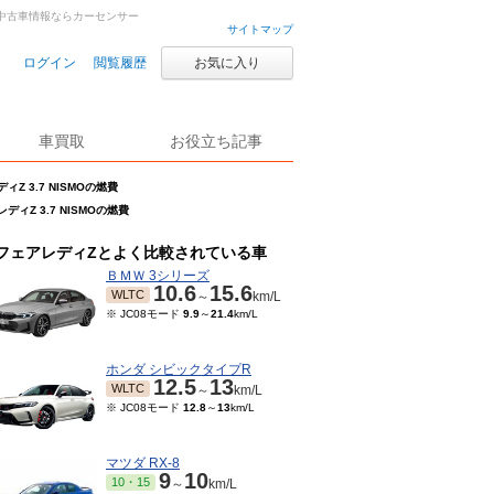
古車・中古車情報ならカーセンサー
サイトマップ
ログイン
閲覧履歴
お気に入り
車買取
お役立ち記事
ィZ 3.7 NISMOの燃費
ディZ 3.7 NISMOの燃費
フェアレディZとよく比較されている車
ＢＭＷ 3シリーズ
10.6
15.6
WLTC
～
km/L
※ JC08モード
9.9
～
21.4
km/L
ホンダ シビックタイプR
12.5
13
WLTC
～
km/L
※ JC08モード
12.8
～
13
km/L
マツダ RX-8
9
10
10・15
～
km/L