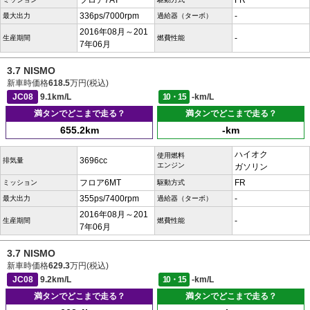
フロア7AT
FR
336ps/7000rpm
-
最大出力
過給器（ターボ）
2016年08月～201
-
生産期間
燃費性能
7年06月
3.7 NISMO
新車時価格
618.5
万円(税込)
JC08
9.1km/L
10・15
-km/L
満タンでどこまで走る？
満タンでどこまで走る？
655.2km
-km
ハイオク
使用燃料
3696cc
排気量
エンジン
ガソリン
フロア6MT
FR
ミッション
駆動方式
355ps/7400rpm
-
最大出力
過給器（ターボ）
2016年08月～201
-
生産期間
燃費性能
7年06月
3.7 NISMO
新車時価格
629.3
万円(税込)
JC08
9.2km/L
10・15
-km/L
満タンでどこまで走る？
満タンでどこまで走る？