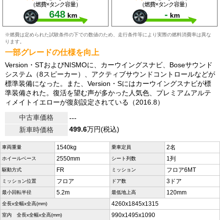
（燃費×タンク容量）
（燃費×タンク容量）
648
-
km
km
※燃費は定められた試験条件の下での数値のため、走行条件等により実際の燃料消費率は異な
ります。
一部グレードの仕様を向上
Version・STおよびNISMOに、カーウイングスナビ、Boseサウンド
システム（8スピーカー）、アクティブサウンドコントロールなどが
標準装備になった。また、Version・Sにはカーウイングスナビが標
準装備された。復活を望む声が多かった人気色、プレミアムアルテ
ィメイトイエローが復刻設定されている（2016.8）
中古車価格
---
499.6
万円(税込)
新車時価格
1540kg
2名
車両重量
乗車定員
2550mm
1列
ホイールベース
シート列数
FR
フロア6MT
駆動方式
ミッション
フロア
3ドア
ミッション位置
ドア数
5.2m
120mm
最小回転半径
最低地上高
4260x1845x1315
全長x全幅x全高(mm)
990x1495x1090
室内 全長x全幅x全高(mm)