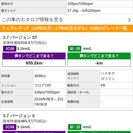
336ps/7000rpm
最高出力
37.2kg・m/5200rpm
最大トルク
この車のカタログ情報を見る
フェアレディZ（16年08月～17年06月モデル）の他のグレード一覧
3.7 バージョン ST
新車時価格
510.4
万円(税込)
JC08
9.1km/L
10・15
-km/L
満タンでどこまで走る？
満タンでどこまで走る？
655.2km
-km
ハイオク
使用燃料
3696cc
排気量
エンジン
ガソリン
フロア7AT
FR
ミッション
駆動方式
336ps/7000rpm
-
最大出力
過給器（ターボ）
2016年08月～201
-
生産期間
燃費性能
7年06月
3.7 バージョン S
新車時価格
465.3
万円(税込)
JC08
9.1km/L
10・15
-km/L