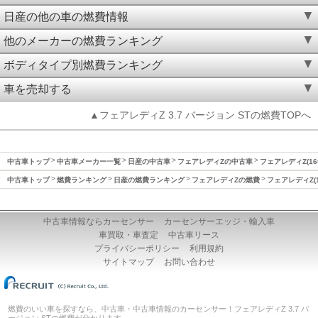
日産の他の車の燃費情報
他のメーカーの燃費ランキング
ボディタイプ別燃費ランキング
車を売却する
▲フェアレディZ 3.7 バージョン STの燃費TOPへ
中古車トップ
中古車メーカー一覧
日産の中古車
フェアレディZの中古車
フェアレディZ(16
中古車トップ
燃費ランキング
日産の燃費ランキング
フェアレディZの燃費
フェアレディZ(1
中古車情報ならカーセンサー
カーセンサーエッジ・輸入車
車買取・車査定
中古車リース
プライバシーポリシー
利用規約
サイトマップ
お問い合わせ
燃費のいい車を探すなら、中古車・中古車情報のカーセンサー！フェアレディZ 3.7 バ
ージョン STの燃費が分かります。