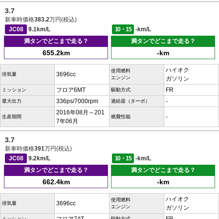
3.7
新車時価格
383.2
万円(税込)
JC08
9.1km/L
10・15
-km/L
満タンでどこまで走る？
満タンでどこまで走る？
655.2km
-km
ハイオク
使用燃料
3696cc
排気量
エンジン
ガソリン
フロア6MT
FR
ミッション
駆動方式
336ps/7000rpm
-
最大出力
過給器（ターボ）
2016年08月～201
-
生産期間
燃費性能
7年06月
3.7
新車時価格
391
万円(税込)
JC08
9.2km/L
10・15
-km/L
満タンでどこまで走る？
満タンでどこまで走る？
662.4km
-km
ハイオク
使用燃料
3696cc
排気量
エンジン
ガソリン
ミッション
駆動方式