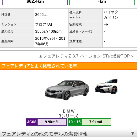
662.4km
-km
ハイオク
使用燃料
3696cc
排気量
エンジン
ガソリン
フロア7AT
FR
ミッション
駆動方式
355ps/7400rpm
-
最大出力
過給器（ターボ）
2016年08月～201
-
生産期間
燃費性能
7年06月
▲フェアレディZ 3.7 バージョン STの燃費TOPへ
フェアレディZとよく比較されている車
ＢＭＷ
3シリーズ
JC08
9.9km/L
10・15
7.9km/L
フェアレディZの他のモデルの燃費情報