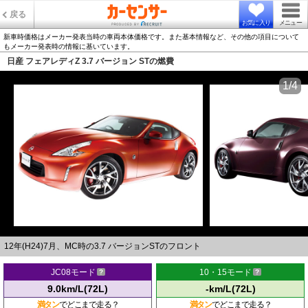
戻る
お気に入り
メニュー
新車時価格はメーカー発表当時の車両本体価格です。また基本情報など、その他の項目について
もメーカー発表時の情報に基いています。
日産 フェアレディZ 3.7 バージョン STの燃費
1/4
12年(H24)7月、MC時の3.7 バージョンSTのフロント
JC08モード
10・15モード
9.0km/L(72L)
-km/L(72L)
満タン
でどこまで走る？
満タン
でどこまで走る？