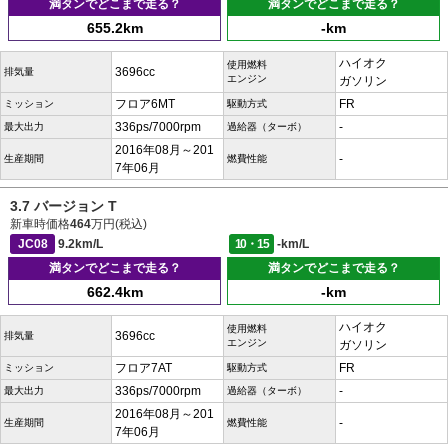
満タンでどこまで走る？
満タンでどこまで走る？
655.2km
-km
ハイオク
使用燃料
3696cc
排気量
エンジン
ガソリン
フロア6MT
FR
ミッション
駆動方式
336ps/7000rpm
-
最大出力
過給器（ターボ）
2016年08月～201
-
生産期間
燃費性能
7年06月
3.7 バージョン T
新車時価格
464
万円(税込)
JC08
9.2km/L
10・15
-km/L
満タンでどこまで走る？
満タンでどこまで走る？
662.4km
-km
ハイオク
使用燃料
3696cc
排気量
エンジン
ガソリン
フロア7AT
FR
ミッション
駆動方式
336ps/7000rpm
-
最大出力
過給器（ターボ）
2016年08月～201
-
生産期間
燃費性能
7年06月