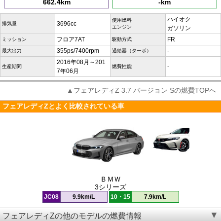
662.4km
-km
ハイオク
使用燃料
3696cc
排気量
エンジン
ガソリン
フロア7AT
FR
ミッション
駆動方式
355ps/7400rpm
-
最大出力
過給器（ターボ）
2016年08月～201
-
生産期間
燃費性能
7年06月
▲フェアレディZ 3.7 バージョン Sの燃費TOPへ
フェアレディZとよく比較されている車
ＢＭＷ
3シリーズ
JC08
9.9km/L
10・15
7.9km/L
フェアレディZの他のモデルの燃費情報