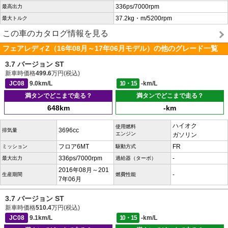
336ps/7000rpm
最高出力
37.2kg・m/5200rpm
最大トルク
この車のカタログ情報を見る
フェアレディZ（16年08月～17年06月モデル）の他のグレード一覧
3.7 バージョン ST
新車時価格
499.6
万円(税込)
JC08
9.0km/L
10・15
-km/L
満タンでどこまで走る？
満タンでどこまで走る？
648km
-km
ハイオク
使用燃料
3696cc
排気量
エンジン
ガソリン
フロア6MT
FR
ミッション
駆動方式
336ps/7000rpm
-
最大出力
過給器（ターボ）
2016年08月～201
-
生産期間
燃費性能
7年06月
3.7 バージョン ST
新車時価格
510.4
万円(税込)
JC08
9.1km/L
10・15
-km/L