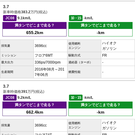
3.7
新車時価格
383.2
万円(税込)
JC08
9.1km/L
10・15
-km/L
満タンでどこまで走る？
満タンでどこまで走る？
655.2km
-km
ハイオク
使用燃料
3696cc
排気量
エンジン
ガソリン
フロア6MT
FR
ミッション
駆動方式
336ps/7000rpm
-
最大出力
過給器（ターボ）
2016年08月～201
-
生産期間
燃費性能
7年06月
3.7
新車時価格
391
万円(税込)
JC08
9.2km/L
10・15
-km/L
満タンでどこまで走る？
満タンでどこまで走る？
662.4km
-km
ハイオク
使用燃料
3696cc
排気量
エンジン
ガソリン
ミッション
駆動方式