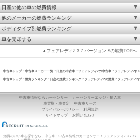
日産の他の車の燃費情報
他のメーカーの燃費ランキング
ボディタイプ別燃費ランキング
車を売却する
▲フェアレディZ 3.7 バージョン Sの燃費TOPへ
中古車トップ
中古車メーカー一覧
日産の中古車
フェアレディZの中古車
フェアレディZ(16
中古車トップ
燃費ランキング
日産の燃費ランキング
フェアレディZの燃費
フェアレディZ(1
中古車情報ならカーセンサー
カーセンサーエッジ・輸入車
車買取・車査定
中古車リース
プライバシーポリシー
利用規約
サイトマップ
お問い合わせ
燃費のいい車を探すなら、中古車・中古車情報のカーセンサー！フェアレディZ 3.7 バ
ージョン Sの燃費が分かります。