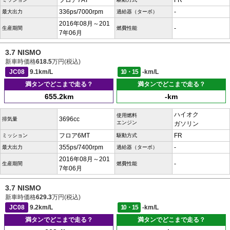
フロア7AT
FR
336ps/7000rpm
-
最大出力
過給器（ターボ）
2016年08月～201
-
生産期間
燃費性能
7年06月
3.7 NISMO
新車時価格
618.5
万円(税込)
JC08
9.1km/L
10・15
-km/L
満タンでどこまで走る？
満タンでどこまで走る？
655.2km
-km
ハイオク
使用燃料
3696cc
排気量
エンジン
ガソリン
フロア6MT
FR
ミッション
駆動方式
355ps/7400rpm
-
最大出力
過給器（ターボ）
2016年08月～201
-
生産期間
燃費性能
7年06月
3.7 NISMO
新車時価格
629.3
万円(税込)
JC08
9.2km/L
10・15
-km/L
満タンでどこまで走る？
満タンでどこまで走る？