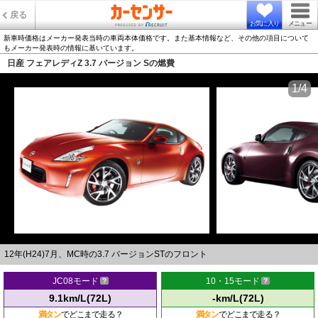
戻る
お気に入り
メニュー
新車時価格はメーカー発表当時の車両本体価格です。また基本情報など、その他の項目について
もメーカー発表時の情報に基いています。
日産 フェアレディZ 3.7 バージョン Sの燃費
1/4
12年(H24)7月、MC時の3.7 バージョンSTのフロント
JC08モード
10・15モード
9.1km/L(72L)
-km/L(72L)
満タン
でどこまで走る？
満タン
でどこまで走る？