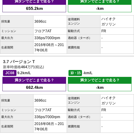
満タンでどこまで走る？
満タンでどこまで走る？
655.2km
-km
ハイオク
使用燃料
3696cc
排気量
エンジン
ガソリン
フロア7AT
FR
ミッション
駆動方式
336ps/7000rpm
-
最大出力
過給器（ターボ）
2016年08月～201
-
生産期間
燃費性能
7年06月
3.7 バージョン T
新車時価格
464
万円(税込)
JC08
9.2km/L
10・15
-km/L
満タンでどこまで走る？
満タンでどこまで走る？
662.4km
-km
ハイオク
使用燃料
3696cc
排気量
エンジン
ガソリン
フロア7AT
FR
ミッション
駆動方式
336ps/7000rpm
-
最大出力
過給器（ターボ）
2016年08月～201
-
生産期間
燃費性能
7年06月