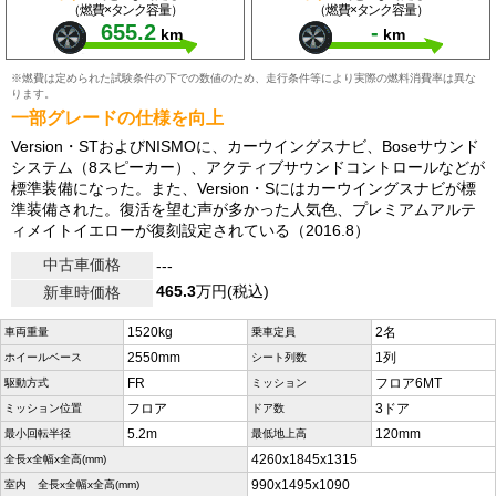
（燃費×タンク容量）
（燃費×タンク容量）
655.2
-
km
km
※燃費は定められた試験条件の下での数値のため、走行条件等により実際の燃料消費率は異な
ります。
一部グレードの仕様を向上
Version・STおよびNISMOに、カーウイングスナビ、Boseサウンド
システム（8スピーカー）、アクティブサウンドコントロールなどが
標準装備になった。また、Version・Sにはカーウイングスナビが標
準装備された。復活を望む声が多かった人気色、プレミアムアルテ
ィメイトイエローが復刻設定されている（2016.8）
中古車価格
---
465.3
万円(税込)
新車時価格
1520kg
2名
車両重量
乗車定員
2550mm
1列
ホイールベース
シート列数
FR
フロア6MT
駆動方式
ミッション
フロア
3ドア
ミッション位置
ドア数
5.2m
120mm
最小回転半径
最低地上高
4260x1845x1315
全長x全幅x全高(mm)
990x1495x1090
室内 全長x全幅x全高(mm)