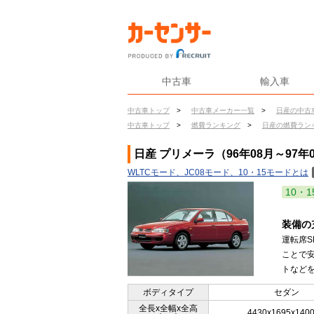
中古車
輸入車
中古車トップ
>
中古車メーカー一覧
>
日産の中古
中古車トップ
>
燃費ランキング
>
日産の燃費ラン
日産 プリメーラ（96年08月～97年
WLTCモード、JC08モード、10・15モードとは
10・1
装備の
運転席S
ことで
トなどを
ボディタイプ
セダン
全長x全幅x全高
4430x1695x140