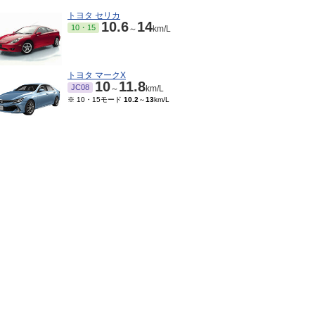
トヨタ セリカ
10.6
14
10・15
～
km/L
トヨタ マークX
10
11.8
JC08
～
km/L
※ 10・15モード
10.2
～
13
km/L