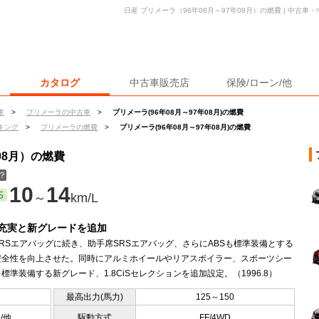
日産 プリメーラ（96年08月～97年08月）の燃費 | 中古
カタログ
中古車販売店
保険/ローン/他
車
>
プリメーラの中古車
>
プリメーラ(96年08月～97年08月)の燃費
キング
>
プリメーラの燃費
>
プリメーラ(96年08月～97年08月)の燃費
08月）の燃費
？
10
14
5
～
km/L
充実と新グレードを追加
RSエアバッグに続き、助手席SRSエアバッグ、さらにABSも標準装備とする
安全性を向上させた。同時にアルミホイールやリアスポイラー、スポーツシー
標準装備する新グレード、1.8CiSセレクションを追加設定。（1996.8）
最高出力(馬力)
125～150
0/他
駆動方式
FF/4WD