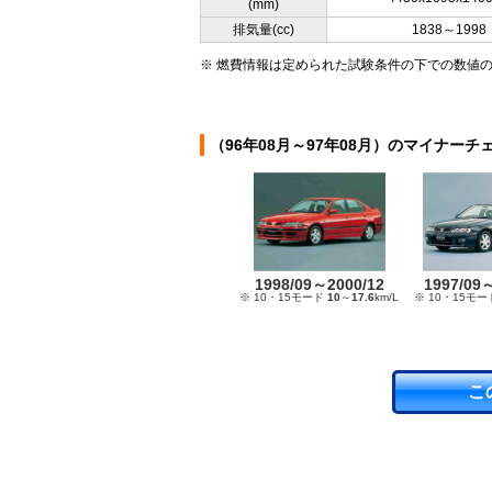
(mm)
排気量(cc)
1838～1998
※ 燃費情報は定められた試験条件の下での数値
（96年08月～97年08月）のマイナーチ
1998/09～2000/12
1997/09
※ 10・15モード
10
～
17.6
km/L
※ 10・15モ
こ