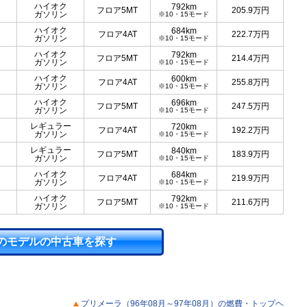
ハイオク
792km
フロア5MT
205.9
万円
ガソリン
※10・15モード
ハイオク
684km
フロア4AT
222.7
万円
ガソリン
※10・15モード
ハイオク
792km
フロア5MT
214.4
万円
ガソリン
※10・15モード
ハイオク
600km
フロア4AT
255.8
万円
ガソリン
※10・15モード
ハイオク
696km
フロア5MT
247.5
万円
ガソリン
※10・15モード
レギュラー
720km
フロア4AT
192.2
万円
ガソリン
※10・15モード
レギュラー
840km
フロア5MT
183.9
万円
ガソリン
※10・15モード
ハイオク
684km
フロア4AT
219.9
万円
ガソリン
※10・15モード
ハイオク
792km
フロア5MT
211.6
万円
ガソリン
※10・15モード
のモデルの中古車を探す
プリメーラ（96年08月～97年08月）の燃費・トップヘ