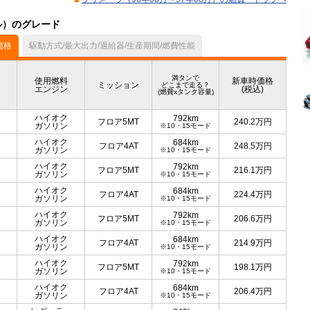
デル）のグレード
価格
駆動方式/最大出力/過給器/生産期間/燃費性能
満タンで
使用燃料
新車時価格
ミッション
どこまで走る？
エンジン
(税込)
(燃費xタンク容量)
ハイオク
792km
フロア5MT
240.2
万円
ガソリン
※10・15モード
ハイオク
684km
フロア4AT
248.5
万円
ガソリン
※10・15モード
ハイオク
792km
フロア5MT
216.1
万円
ガソリン
※10・15モード
ハイオク
684km
フロア4AT
224.4
万円
ガソリン
※10・15モード
ハイオク
792km
フロア5MT
206.6
万円
ガソリン
※10・15モード
ハイオク
684km
フロア4AT
214.9
万円
ガソリン
※10・15モード
ハイオク
792km
フロア5MT
198.1
万円
ガソリン
※10・15モード
ハイオク
684km
フロア4AT
206.4
万円
ガソリン
※10・15モード