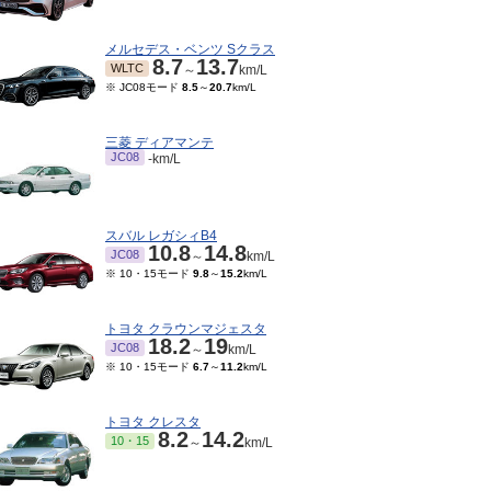
メルセデス・ベンツ Sクラス
8.7
13.7
WLTC
～
km/L
※ JC08モード
8.5
～
20.7
km/L
三菱 ディアマンテ
JC08
-km/L
スバル レガシィB4
10.8
14.8
JC08
～
km/L
※ 10・15モード
9.8
～
15.2
km/L
トヨタ クラウンマジェスタ
18.2
19
JC08
～
km/L
※ 10・15モード
6.7
～
11.2
km/L
トヨタ クレスタ
8.2
14.2
10・15
～
km/L