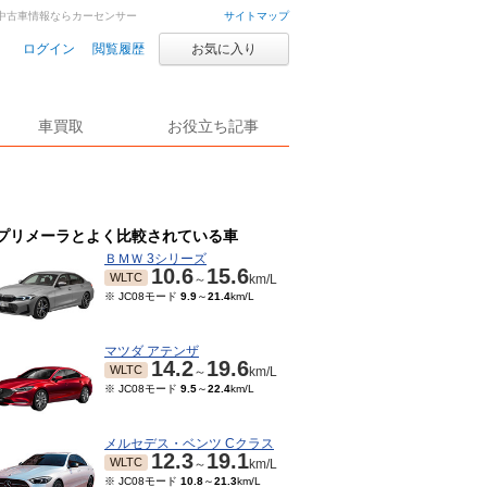
車・中古車情報ならカーセンサー
サイトマップ
ログイン
閲覧履歴
お気に入り
車買取
お役立ち記事
プリメーラとよく比較されている車
ＢＭＷ 3シリーズ
10.6
15.6
WLTC
～
km/L
※ JC08モード
9.9
～
21.4
km/L
マツダ アテンザ
14.2
19.6
WLTC
～
km/L
※ JC08モード
9.5
～
22.4
km/L
メルセデス・ベンツ Cクラス
12.3
19.1
WLTC
～
km/L
※ JC08モード
10.8
～
21.3
km/L