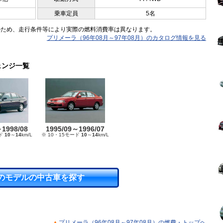
乗車定員
5名
のため、走行条件等により実際の燃料消費率は異なります。
プリメーラ（96年08月～97年08月）のカタログ情報を見る
ェンジ一覧
～1998/08
1995/09～1996/07
ード
10
～
14
km/L
※ 10・15モード
10
～
14
km/L
のモデルの中古車を探す
プリメーラ（96年08月～97年08月）の燃費・トップヘ