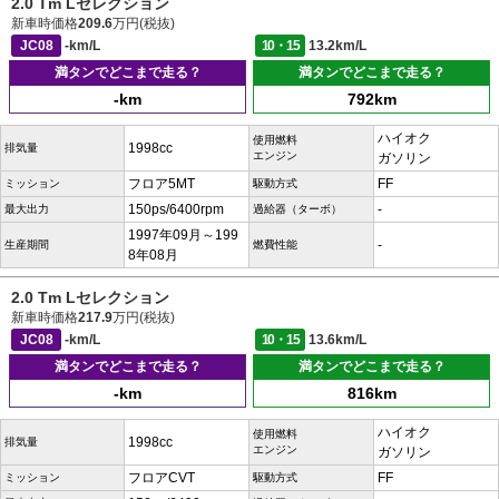
2.0 Tm Lセレクション
新車時価格
209.6
万円(税抜)
JC08
-km/L
10・15
13.2km/L
満タンでどこまで走る？
満タンでどこまで走る？
-km
792km
ハイオク
使用燃料
1998cc
排気量
エンジン
ガソリン
フロア5MT
FF
ミッション
駆動方式
150ps/6400rpm
-
最大出力
過給器（ターボ）
1997年09月～199
-
生産期間
燃費性能
8年08月
2.0 Tm Lセレクション
新車時価格
217.9
万円(税抜)
JC08
-km/L
10・15
13.6km/L
満タンでどこまで走る？
満タンでどこまで走る？
-km
816km
ハイオク
使用燃料
1998cc
排気量
エンジン
ガソリン
フロアCVT
FF
ミッション
駆動方式