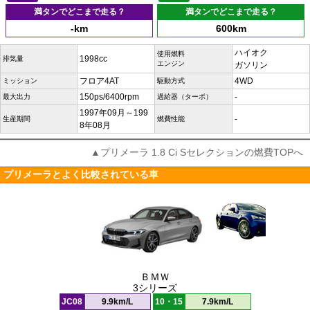
満タンでどこまで走る？
満タンでどこまで走る？
-km
600km
ハイオク
使用燃料
1998cc
排気量
エンジン
ガソリン
フロア4AT
4WD
ミッション
駆動方式
150ps/6400rpm
-
最大出力
過給器（ターボ）
1997年09月～199
-
生産期間
燃費性能
8年08月
▲プリメーラ 1.8 Ci Sセレクションの燃費TOPへ
プリメーラとよく比較されている車
ＢＭＷ
3シリーズ
JC08
9.9km/L
10・15
7.9km/L