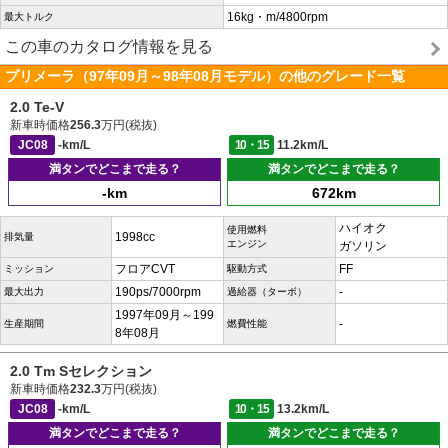
16kg・m/4800rpm
最大トルク
この車のカタログ情報を見る
プリメーラ（97年09月～98年08月モデル）の他のグレード一覧
2.0 Te-V
新車時価格
256.3
万円(税抜)
JC08
-km/L
10・15
11.2km/L
満タンでどこまで走る？
満タンでどこまで走る？
-km
672km
ハイオク
使用燃料
1998cc
排気量
エンジン
ガソリン
フロアCVT
FF
ミッション
駆動方式
190ps/7000rpm
-
最大出力
過給器（ターボ）
1997年09月～199
-
生産期間
燃費性能
8年08月
2.0 Tm Sセレクション
新車時価格
232.3
万円(税抜)
JC08
-km/L
10・15
13.2km/L
満タンでどこまで走る？
満タンでどこまで走る？