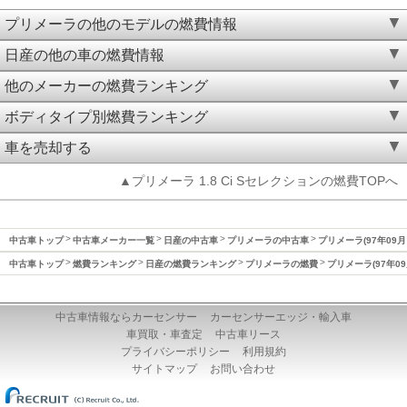
プリメーラの他のモデルの燃費情報
日産の他の車の燃費情報
他のメーカーの燃費ランキング
ボディタイプ別燃費ランキング
車を売却する
▲プリメーラ 1.8 Ci Sセレクションの燃費TOPへ
中古車トップ
中古車メーカー一覧
日産の中古車
プリメーラの中古車
プリメーラ(97年09月
中古車トップ
燃費ランキング
日産の燃費ランキング
プリメーラの燃費
プリメーラ(97年09
中古車情報ならカーセンサー
カーセンサーエッジ・輸入車
車買取・車査定
中古車リース
プライバシーポリシー
利用規約
サイトマップ
お問い合わせ