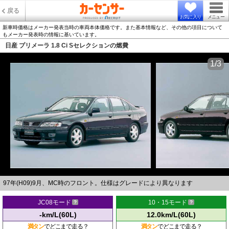
戻る
お気に入り
メニュー
新車時価格はメーカー発表当時の車両本体価格です。また基本情報など、その他の項目について
もメーカー発表時の情報に基いています。
日産 プリメーラ 1.8 Ci Sセレクションの燃費
1/3
97年(H09)9月、MC時のフロント。仕様はグレードにより異なります
JC08モード
10・15モード
-km/L(60L)
12.0km/L(60L)
満タン
でどこまで走る？
満タン
でどこまで走る？