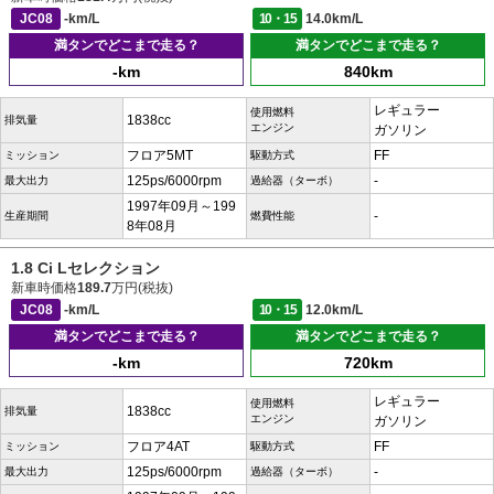
JC08
-km/L
10・15
14.0km/L
満タンでどこまで走る？
満タンでどこまで走る？
-km
840km
レギュラー
使用燃料
1838cc
排気量
エンジン
ガソリン
フロア5MT
FF
ミッション
駆動方式
125ps/6000rpm
-
最大出力
過給器（ターボ）
1997年09月～199
-
生産期間
燃費性能
8年08月
1.8 Ci Lセレクション
新車時価格
189.7
万円(税抜)
JC08
-km/L
10・15
12.0km/L
満タンでどこまで走る？
満タンでどこまで走る？
-km
720km
レギュラー
使用燃料
1838cc
排気量
エンジン
ガソリン
フロア4AT
FF
ミッション
駆動方式
125ps/6000rpm
-
最大出力
過給器（ターボ）