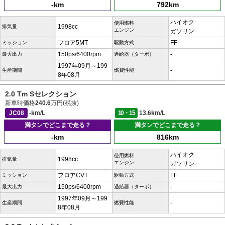
-km
792km
ハイオク
使用燃料
1998cc
排気量
エンジン
ガソリン
フロア5MT
FF
ミッション
駆動方式
150ps/6400rpm
-
最大出力
過給器（ターボ）
1997年09月～199
-
生産期間
燃費性能
8年08月
2.0 Tm Sセレクション
新車時価格
240.6
万円(税抜)
JC08
-km/L
10・15
13.6km/L
満タンでどこまで走る？
満タンでどこまで走る？
-km
816km
ハイオク
使用燃料
1998cc
排気量
エンジン
ガソリン
フロアCVT
FF
ミッション
駆動方式
150ps/6400rpm
-
最大出力
過給器（ターボ）
1997年09月～199
-
生産期間
燃費性能
8年08月