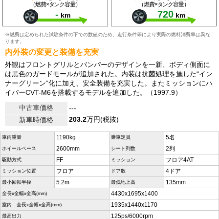
（燃費×タンク容量）
（燃費×タンク容量）
-
720
km
km
※燃費は定められた試験条件の下での数値のため、走行条件等により実際の燃料消費率は異な
ります。
内外装の変更と装備を充実
外観はフロントグリルとバンパーのデザインを一新、ボディ側面に
は黒色のガードモールが追加された。内装は抗菌処理を施した“イン
ナーグリーン”化に加え、安全装備を充実した。またミッションにハ
イパーCVT-M6を搭載するモデルを追加した。（1997.9）
中古車価格
---
203.2
万円(税抜)
新車時価格
1190kg
5名
車両重量
乗車定員
2600mm
2列
ホイールベース
シート列数
FF
フロア4AT
駆動方式
ミッション
フロア
4ドア
ミッション位置
ドア数
5.2m
135mm
最小回転半径
最低地上高
4430x1695x1400
全長x全幅x全高(mm)
1935x1440x1170
室内 全長x全幅x全高(mm)
125ps/6000rpm
最高出力