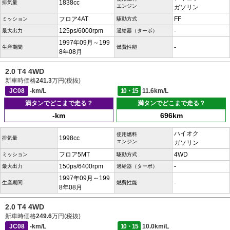
1838cc
排気量
エンジン
ガソリン
フロア4AT
FF
ミッション
駆動方式
125ps/6000rpm
-
最大出力
過給器（ターボ）
1997年09月～199
-
生産期間
燃費性能
8年08月
2.0 T4 4WD
新車時価格
241.3
万円(税抜)
JC08
-km/L
10・15
11.6km/L
満タンでどこまで走る？
満タンでどこまで走る？
-km
696km
ハイオク
使用燃料
1998cc
排気量
エンジン
ガソリン
フロア5MT
4WD
ミッション
駆動方式
150ps/6400rpm
-
最大出力
過給器（ターボ）
1997年09月～199
-
生産期間
燃費性能
8年08月
2.0 T4 4WD
新車時価格
249.6
万円(税抜)
JC08
-km/L
10・15
10.0km/L