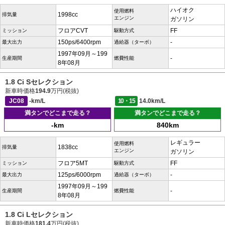
ハイオク
使用燃料
1998cc
排気量
エンジン
ガソリン
フロアCVT
FF
ミッション
駆動方式
150ps/6400rpm
-
最大出力
過給器（ターボ）
1997年09月～199
-
生産期間
燃費性能
8年08月
1.8 Ci Sセレクション
新車時価格
194.9
万円(税抜)
JC08
-km/L
10・15
14.0km/L
満タンでどこまで走る？
満タンでどこまで走る？
-km
840km
レギュラー
使用燃料
1838cc
排気量
エンジン
ガソリン
フロア5MT
FF
ミッション
駆動方式
125ps/6000rpm
-
最大出力
過給器（ターボ）
1997年09月～199
-
生産期間
燃費性能
8年08月
1.8 Ci Lセレクション
新車時価格
181.4
万円(税抜)