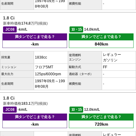
1997年09月～199
-
生産期間
燃費性能
8年08月
1.8 Ci
新車時価格
174.8
万円(税抜)
JC08
-km/L
10・15
14.0km/L
満タンでどこまで走る？
満タンでどこまで走る？
-km
840km
レギュラー
使用燃料
1838cc
排気量
エンジン
ガソリン
フロア5MT
FF
ミッション
駆動方式
125ps/6000rpm
-
最大出力
過給器（ターボ）
1997年09月～199
-
生産期間
燃費性能
8年08月
1.8 Ci
新車時価格
183.1
万円(税抜)
JC08
-km/L
10・15
12.0km/L
満タンでどこまで走る？
満タンでどこまで走る？
-km
720km
レギュラー
使用燃料