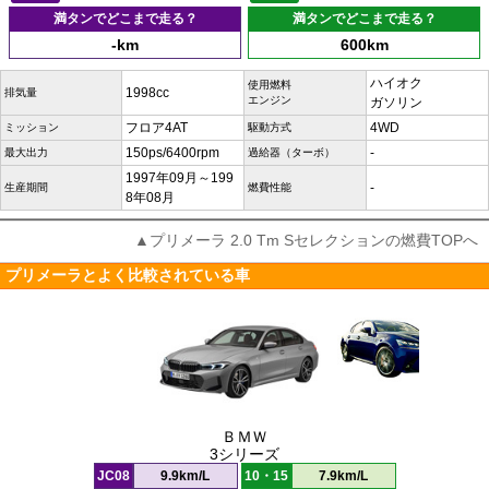
満タンでどこまで走る？
満タンでどこまで走る？
-km
600km
ハイオク
使用燃料
1998cc
排気量
エンジン
ガソリン
フロア4AT
4WD
ミッション
駆動方式
150ps/6400rpm
-
最大出力
過給器（ターボ）
1997年09月～199
-
生産期間
燃費性能
8年08月
▲プリメーラ 2.0 Tm Sセレクションの燃費TOPへ
プリメーラとよく比較されている車
ＢＭＷ
3シリーズ
JC08
9.9km/L
10・15
7.9km/L