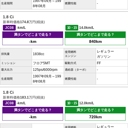
1997年09月～199
-
生産期間
燃費性能
8年08月
1.8 Ci
新車時価格
174.8
万円(税抜)
JC08
-km/L
10・15
14.0km/L
満タンでどこまで走る？
満タンでどこまで走る？
-km
840km
レギュラー
使用燃料
1838cc
排気量
エンジン
ガソリン
フロア5MT
FF
ミッション
駆動方式
125ps/6000rpm
-
最大出力
過給器（ターボ）
1997年09月～199
-
生産期間
燃費性能
8年08月
1.8 Ci
新車時価格
183.1
万円(税抜)
JC08
-km/L
10・15
12.0km/L
満タンでどこまで走る？
満タンでどこまで走る？
-km
720km
レギュラー
使用燃料