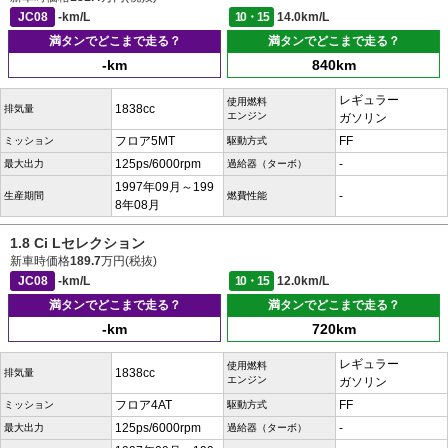
JC08
-km/L
10・15
14.0km/L
満タンでどこまで走る？
満タンでどこまで走る？
-km
840km
レギュラー
使用燃料
1838cc
排気量
エンジン
ガソリン
フロア5MT
FF
ミッション
駆動方式
125ps/6000rpm
-
最大出力
過給器（ターボ）
1997年09月～199
-
生産期間
燃費性能
8年08月
1.8 Ci Lセレクション
新車時価格
189.7
万円(税抜)
JC08
-km/L
10・15
12.0km/L
満タンでどこまで走る？
満タンでどこまで走る？
-km
720km
レギュラー
使用燃料
1838cc
排気量
エンジン
ガソリン
フロア4AT
FF
ミッション
駆動方式
125ps/6000rpm
-
最大出力
過給器（ターボ）