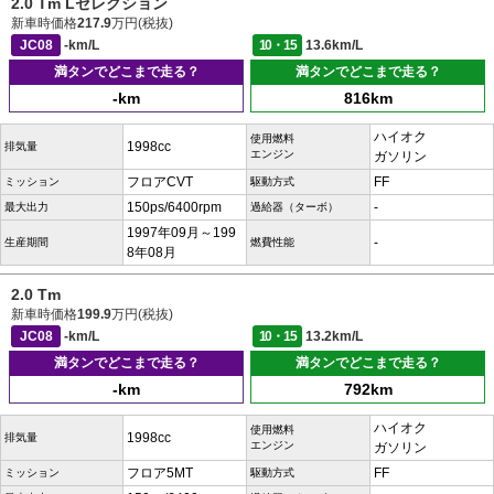
2.0 Tm Lセレクション
新車時価格
217.9
万円(税抜)
JC08
-km/L
10・15
13.6km/L
満タンでどこまで走る？
満タンでどこまで走る？
-km
816km
ハイオク
使用燃料
1998cc
排気量
エンジン
ガソリン
フロアCVT
FF
ミッション
駆動方式
150ps/6400rpm
-
最大出力
過給器（ターボ）
1997年09月～199
-
生産期間
燃費性能
8年08月
2.0 Tm
新車時価格
199.9
万円(税抜)
JC08
-km/L
10・15
13.2km/L
満タンでどこまで走る？
満タンでどこまで走る？
-km
792km
ハイオク
使用燃料
1998cc
排気量
エンジン
ガソリン
フロア5MT
FF
ミッション
駆動方式