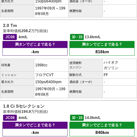
150ps/6400rpm
-
最大出力
過給器（ターボ）
1997年09月～199
-
生産期間
燃費性能
8年08月
2.0 Tm
新車時価格
208.2
万円(税抜)
JC08
-km/L
10・15
13.6km/L
満タンでどこまで走る？
満タンでどこまで走る？
-km
816km
ハイオク
使用燃料
1998cc
排気量
エンジン
ガソリン
フロアCVT
FF
ミッション
駆動方式
150ps/6400rpm
-
最大出力
過給器（ターボ）
1997年09月～199
-
生産期間
燃費性能
8年08月
1.8 Ci Sセレクション
新車時価格
194.9
万円(税抜)
JC08
-km/L
10・15
14.0km/L
満タンでどこまで走る？
満タンでどこまで走る？
-km
840km