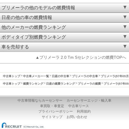
プリメーラの他のモデルの燃費情報
日産の他の車の燃費情報
他のメーカーの燃費ランキング
ボディタイプ別燃費ランキング
車を売却する
▲プリメーラ 2.0 Tm Sセレクションの燃費TOPへ
中古車トップ
中古車メーカー一覧
日産の中古車
プリメーラの中古車
プリメーラ(97年09月
中古車トップ
燃費ランキング
日産の燃費ランキング
プリメーラの燃費
プリメーラ(97年09
中古車情報ならカーセンサー
カーセンサーエッジ・輸入車
車買取・車査定
中古車リース
プライバシーポリシー
利用規約
サイトマップ
お問い合わせ