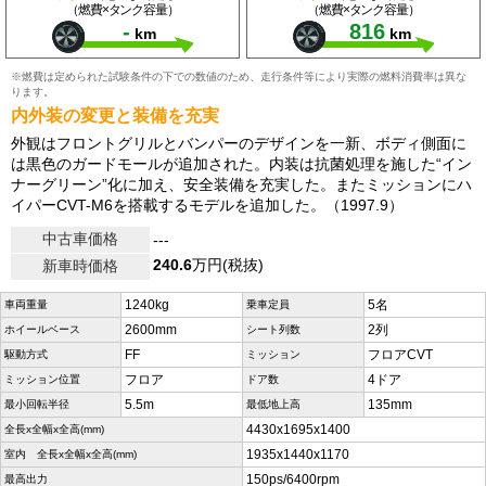
（燃費×タンク容量）
（燃費×タンク容量）
-
816
km
km
※燃費は定められた試験条件の下での数値のため、走行条件等により実際の燃料消費率は異な
ります。
内外装の変更と装備を充実
外観はフロントグリルとバンパーのデザインを一新、ボディ側面に
は黒色のガードモールが追加された。内装は抗菌処理を施した“イン
ナーグリーン”化に加え、安全装備を充実した。またミッションにハ
イパーCVT-M6を搭載するモデルを追加した。（1997.9）
中古車価格
---
240.6
万円(税抜)
新車時価格
1240kg
5名
車両重量
乗車定員
2600mm
2列
ホイールベース
シート列数
FF
フロアCVT
駆動方式
ミッション
フロア
4ドア
ミッション位置
ドア数
5.5m
135mm
最小回転半径
最低地上高
4430x1695x1400
全長x全幅x全高(mm)
1935x1440x1170
室内 全長x全幅x全高(mm)
150ps/6400rpm
最高出力