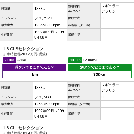
レギュラー
使用燃料
1838cc
排気量
エンジン
ガソリン
フロア5MT
FF
ミッション
駆動方式
125ps/6000rpm
-
最大出力
過給器（ターボ）
1997年09月～199
-
生産期間
燃費性能
8年08月
1.8 Ci Sセレクション
新車時価格
203.2
万円(税抜)
JC08
-km/L
10・15
12.0km/L
満タンでどこまで走る？
満タンでどこまで走る？
-km
720km
レギュラー
使用燃料
1838cc
排気量
エンジン
ガソリン
フロア4AT
FF
ミッション
駆動方式
125ps/6000rpm
-
最大出力
過給器（ターボ）
1997年09月～199
-
生産期間
燃費性能
8年08月
1.8 Ci Lセレクション
新車時価格
181.4
万円(税抜)