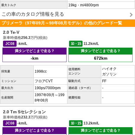
19kg・m/4800rpm
最大トルク
この車のカタログ情報を見る
プリメーラ（97年09月～98年08月モデル）の他のグレード一覧
2.0 Te-V
新車時価格
256.3
万円(税抜)
JC08
-km/L
10・15
11.2km/L
満タンでどこまで走る？
満タンでどこまで走る？
-km
672km
ハイオク
使用燃料
1998cc
排気量
エンジン
ガソリン
フロアCVT
FF
ミッション
駆動方式
190ps/7000rpm
-
最大出力
過給器（ターボ）
1997年09月～199
-
生産期間
燃費性能
8年08月
2.0 Tm Sセレクション
新車時価格
232.3
万円(税抜)
JC08
-km/L
10・15
13.2km/L
満タンでどこまで走る？
満タンでどこまで走る？