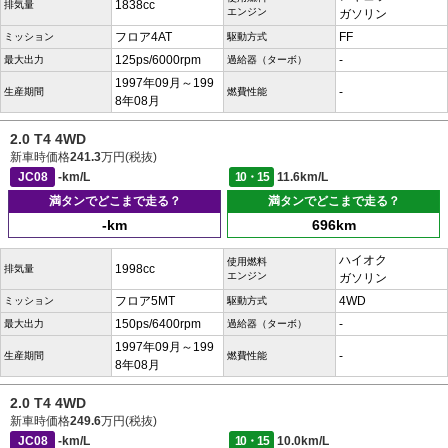
1838cc
排気量
エンジン
ガソリン
フロア4AT
FF
ミッション
駆動方式
125ps/6000rpm
-
最大出力
過給器（ターボ）
1997年09月～199
-
生産期間
燃費性能
8年08月
2.0 T4 4WD
新車時価格
241.3
万円(税抜)
JC08
-km/L
10・15
11.6km/L
満タンでどこまで走る？
満タンでどこまで走る？
-km
696km
ハイオク
使用燃料
1998cc
排気量
エンジン
ガソリン
フロア5MT
4WD
ミッション
駆動方式
150ps/6400rpm
-
最大出力
過給器（ターボ）
1997年09月～199
-
生産期間
燃費性能
8年08月
2.0 T4 4WD
新車時価格
249.6
万円(税抜)
JC08
-km/L
10・15
10.0km/L