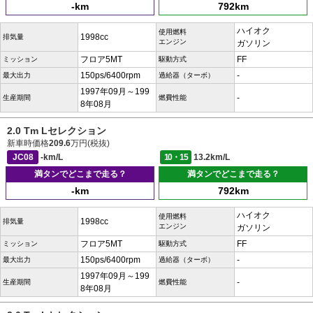
-km
792km
ハイオク
使用燃料
1998cc
排気量
エンジン
ガソリン
フロア5MT
FF
ミッション
駆動方式
150ps/6400rpm
-
最大出力
過給器（ターボ）
1997年09月～199
-
生産期間
燃費性能
8年08月
2.0 Tm Lセレクション
新車時価格
209.6
万円(税抜)
JC08
-km/L
10・15
13.2km/L
満タンでどこまで走る？
満タンでどこまで走る？
-km
792km
ハイオク
使用燃料
1998cc
排気量
エンジン
ガソリン
フロア5MT
FF
ミッション
駆動方式
150ps/6400rpm
-
最大出力
過給器（ターボ）
1997年09月～199
-
生産期間
燃費性能
8年08月