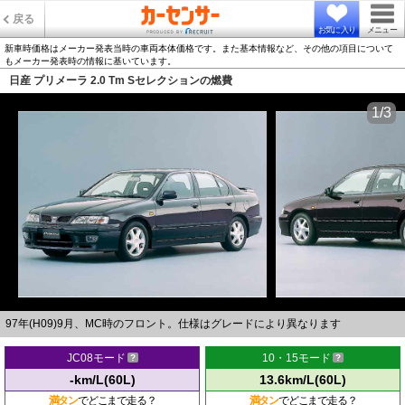
戻る
お気に入り
メニュー
新車時価格はメーカー発表当時の車両本体価格です。また基本情報など、その他の項目について
もメーカー発表時の情報に基いています。
日産 プリメーラ 2.0 Tm Sセレクションの燃費
1/3
97年(H09)9月、MC時のフロント。仕様はグレードにより異なります
JC08モード
10・15モード
-km/L(60L)
13.6km/L(60L)
満タン
でどこまで走る？
満タン
でどこまで走る？