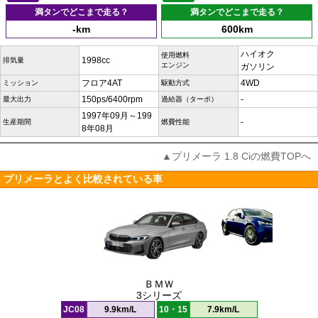
満タンでどこまで走る？
満タンでどこまで走る？
-km
600km
ハイオク
使用燃料
1998cc
排気量
エンジン
ガソリン
フロア4AT
4WD
ミッション
駆動方式
150ps/6400rpm
-
最大出力
過給器（ターボ）
1997年09月～199
-
生産期間
燃費性能
8年08月
▲プリメーラ 1.8 Ciの燃費TOPへ
プリメーラとよく比較されている車
ＢＭＷ
3シリーズ
JC08
9.9km/L
10・15
7.9km/L