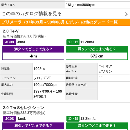
16kg・m/4800rpm
最大トルク
この車のカタログ情報を見る
プリメーラ（97年09月～98年08月モデル）の他のグレード一覧
2.0 Te-V
新車時価格
256.3
万円(税抜)
JC08
-km/L
10・15
11.2km/L
満タンでどこまで走る？
満タンでどこまで走る？
-km
672km
ハイオク
使用燃料
1998cc
排気量
エンジン
ガソリン
フロアCVT
FF
ミッション
駆動方式
190ps/7000rpm
-
最大出力
過給器（ターボ）
1997年09月～199
-
生産期間
燃費性能
8年08月
2.0 Tm Sセレクション
新車時価格
232.3
万円(税抜)
JC08
-km/L
10・15
13.2km/L
満タンでどこまで走る？
満タンでどこまで走る？