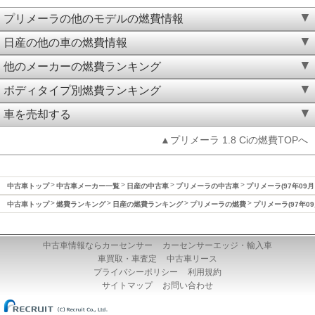
プリメーラの他のモデルの燃費情報
日産の他の車の燃費情報
他のメーカーの燃費ランキング
ボディタイプ別燃費ランキング
車を売却する
▲プリメーラ 1.8 Ciの燃費TOPへ
中古車トップ
中古車メーカー一覧
日産の中古車
プリメーラの中古車
プリメーラ(97年09月
中古車トップ
燃費ランキング
日産の燃費ランキング
プリメーラの燃費
プリメーラ(97年09
中古車情報ならカーセンサー
カーセンサーエッジ・輸入車
車買取・車査定
中古車リース
プライバシーポリシー
利用規約
サイトマップ
お問い合わせ