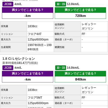
JC08
-km/L
10・15
12.0km/L
満タンでどこまで走る？
満タンでどこまで走る？
-km
720km
レギュラー
使用燃料
1838cc
排気量
エンジン
ガソリン
フロア4AT
FF
ミッション
駆動方式
125ps/6000rpm
-
最大出力
過給器（ターボ）
1997年09月～199
-
生産期間
燃費性能
8年08月
1.8 Ci Lセレクション
新車時価格
181.4
万円(税抜)
JC08
-km/L
10・15
14.0km/L
満タンでどこまで走る？
満タンでどこまで走る？
-km
840km
レギュラー
使用燃料
1838cc
排気量
エンジン
ガソリン
フロア5MT
FF
ミッション
駆動方式
125ps/6000rpm
-
最大出力
過給器（ターボ）