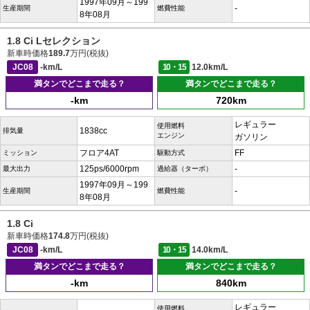
1997年09月～199
-
生産期間
燃費性能
8年08月
1.8 Ci Lセレクション
新車時価格
189.7
万円(税抜)
JC08
-km/L
10・15
12.0km/L
満タンでどこまで走る？
満タンでどこまで走る？
-km
720km
レギュラー
使用燃料
1838cc
排気量
エンジン
ガソリン
フロア4AT
FF
ミッション
駆動方式
125ps/6000rpm
-
最大出力
過給器（ターボ）
1997年09月～199
-
生産期間
燃費性能
8年08月
1.8 Ci
新車時価格
174.8
万円(税抜)
JC08
-km/L
10・15
14.0km/L
満タンでどこまで走る？
満タンでどこまで走る？
-km
840km
レギュラー
使用燃料