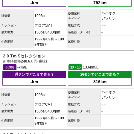
-km
792km
ハイオク
使用燃料
1998cc
排気量
エンジン
ガソリン
フロア5MT
FF
ミッション
駆動方式
150ps/6400rpm
-
最大出力
過給器（ターボ）
1997年09月～199
-
生産期間
燃費性能
8年08月
2.0 Tm Sセレクション
新車時価格
240.6
万円(税抜)
JC08
-km/L
10・15
13.6km/L
満タンでどこまで走る？
満タンでどこまで走る？
-km
816km
ハイオク
使用燃料
1998cc
排気量
エンジン
ガソリン
フロアCVT
FF
ミッション
駆動方式
150ps/6400rpm
-
最大出力
過給器（ターボ）
1997年09月～199
-
生産期間
燃費性能
8年08月