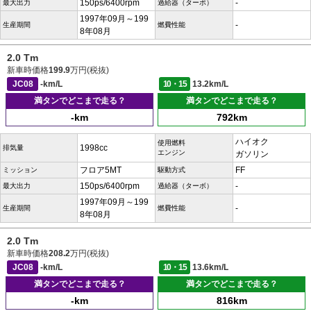
150ps/6400rpm
-
最大出力
過給器（ターボ）
1997年09月～199
-
生産期間
燃費性能
8年08月
2.0 Tm
新車時価格
199.9
万円(税抜)
JC08
-km/L
10・15
13.2km/L
満タンでどこまで走る？
満タンでどこまで走る？
-km
792km
ハイオク
使用燃料
1998cc
排気量
エンジン
ガソリン
フロア5MT
FF
ミッション
駆動方式
150ps/6400rpm
-
最大出力
過給器（ターボ）
1997年09月～199
-
生産期間
燃費性能
8年08月
2.0 Tm
新車時価格
208.2
万円(税抜)
JC08
-km/L
10・15
13.6km/L
満タンでどこまで走る？
満タンでどこまで走る？
-km
816km