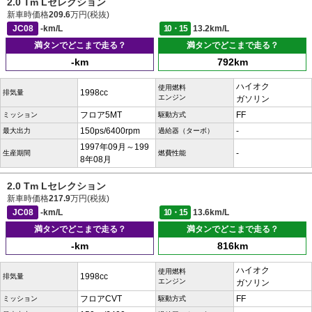
2.0 Tm Lセレクション
新車時価格
209.6
万円(税抜)
JC08
-km/L
10・15
13.2km/L
満タンでどこまで走る？
満タンでどこまで走る？
-km
792km
ハイオク
使用燃料
1998cc
排気量
エンジン
ガソリン
フロア5MT
FF
ミッション
駆動方式
150ps/6400rpm
-
最大出力
過給器（ターボ）
1997年09月～199
-
生産期間
燃費性能
8年08月
2.0 Tm Lセレクション
新車時価格
217.9
万円(税抜)
JC08
-km/L
10・15
13.6km/L
満タンでどこまで走る？
満タンでどこまで走る？
-km
816km
ハイオク
使用燃料
1998cc
排気量
エンジン
ガソリン
フロアCVT
FF
ミッション
駆動方式