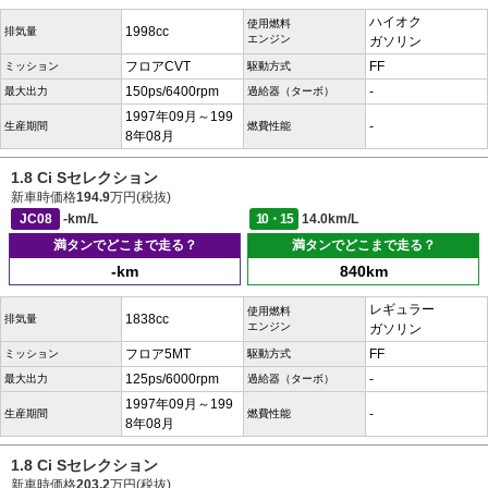
ハイオク
使用燃料
1998cc
排気量
エンジン
ガソリン
フロアCVT
FF
ミッション
駆動方式
150ps/6400rpm
-
最大出力
過給器（ターボ）
1997年09月～199
-
生産期間
燃費性能
8年08月
1.8 Ci Sセレクション
新車時価格
194.9
万円(税抜)
JC08
-km/L
10・15
14.0km/L
満タンでどこまで走る？
満タンでどこまで走る？
-km
840km
レギュラー
使用燃料
1838cc
排気量
エンジン
ガソリン
フロア5MT
FF
ミッション
駆動方式
125ps/6000rpm
-
最大出力
過給器（ターボ）
1997年09月～199
-
生産期間
燃費性能
8年08月
1.8 Ci Sセレクション
新車時価格
203.2
万円(税抜)