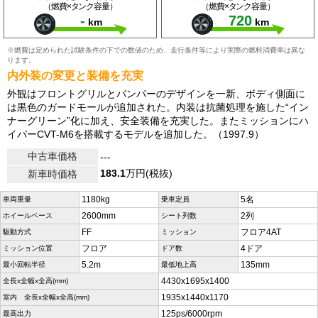
（燃費×タンク容量）
（燃費×タンク容量）
-
720
km
km
※燃費は定められた試験条件の下での数値のため、走行条件等により実際の燃料消費率は異な
ります。
内外装の変更と装備を充実
外観はフロントグリルとバンパーのデザインを一新、ボディ側面に
は黒色のガードモールが追加された。内装は抗菌処理を施した“イン
ナーグリーン”化に加え、安全装備を充実した。またミッションにハ
イパーCVT-M6を搭載するモデルを追加した。（1997.9）
中古車価格
---
183.1
万円(税抜)
新車時価格
1180kg
5名
車両重量
乗車定員
2600mm
2列
ホイールベース
シート列数
FF
フロア4AT
駆動方式
ミッション
フロア
4ドア
ミッション位置
ドア数
5.2m
135mm
最小回転半径
最低地上高
4430x1695x1400
全長x全幅x全高(mm)
1935x1440x1170
室内 全長x全幅x全高(mm)
125ps/6000rpm
最高出力