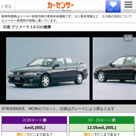
戻る
お気に入り
メニュー
新車時価格はメーカー発表当時の車両本体価格です。また基本情報など、その他の項目について
もメーカー発表時の情報に基いています。
日産 プリメーラ 1.8 Ciの燃費
1/3
97年(H09)9月、MC時のフロント。仕様はグレードにより異なります
JC08モード
10・15モード
-km/L(60L)
12.0km/L(60L)
満タン
でどこまで走る？
満タン
でどこまで走る？