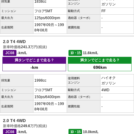
1838cc
排気量
エンジン
ガソリン
フロア5MT
FF
ミッション
駆動方式
125ps/6000rpm
-
最大出力
過給器（ターボ）
1997年09月～199
-
生産期間
燃費性能
8年08月
2.0 T4 4WD
新車時価格
241.3
万円(税抜)
JC08
-km/L
10・15
11.6km/L
満タンでどこまで走る？
満タンでどこまで走る？
-km
696km
ハイオク
使用燃料
1998cc
排気量
エンジン
ガソリン
フロア5MT
4WD
ミッション
駆動方式
150ps/6400rpm
-
最大出力
過給器（ターボ）
1997年09月～199
-
生産期間
燃費性能
8年08月
2.0 T4 4WD
新車時価格
249.6
万円(税抜)
JC08
-km/L
10・15
10.0km/L