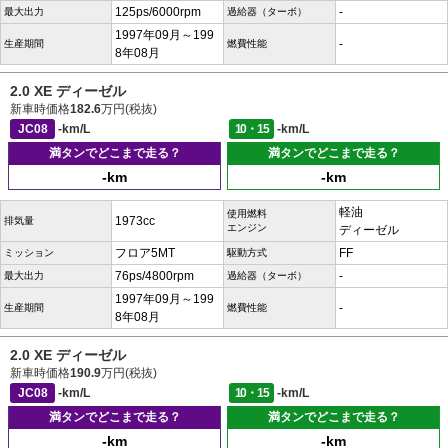
125ps/6000rpm
-
最大出力
過給器（ターボ）
1997年09月～199
-
生産期間
燃費性能
8年08月
2.0 XE ディーゼル
新車時価格
182.6
万円(税抜)
JC08
-km/L
10・15
-km/L
満タンでどこまで走る？
満タンでどこまで走る？
-km
-km
軽油
使用燃料
1973cc
排気量
エンジン
ディーゼル
フロア5MT
FF
ミッション
駆動方式
76ps/4800rpm
-
最大出力
過給器（ターボ）
1997年09月～199
-
生産期間
燃費性能
8年08月
2.0 XE ディーゼル
新車時価格
190.9
万円(税抜)
JC08
-km/L
10・15
-km/L
満タンでどこまで走る？
満タンでどこまで走る？
-km
-km