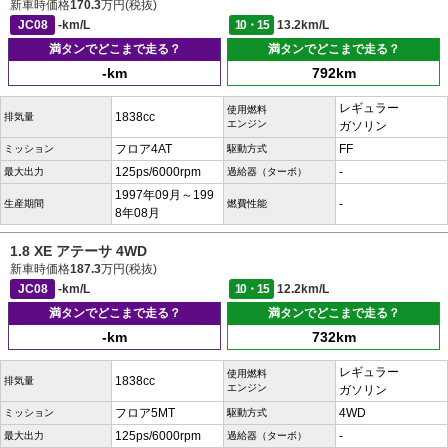
新車時価格
170.3
万円(税抜)
JC08
-km/L
10・15
13.2km/L
満タンでどこまで走る？
満タンでどこまで走る？
-km
792km
レギュラー
使用燃料
1838cc
排気量
エンジン
ガソリン
フロア4AT
FF
ミッション
駆動方式
125ps/6000rpm
-
最大出力
過給器（ターボ）
1997年09月～199
-
生産期間
燃費性能
8年08月
1.8 XE アテーサ 4WD
新車時価格
187.3
万円(税抜)
JC08
-km/L
10・15
12.2km/L
満タンでどこまで走る？
満タンでどこまで走る？
-km
732km
レギュラー
使用燃料
1838cc
排気量
エンジン
ガソリン
フロア5MT
4WD
ミッション
駆動方式
125ps/6000rpm
-
最大出力
過給器（ターボ）