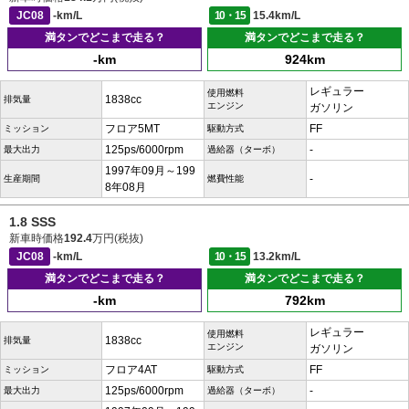
JC08
-km/L
10・15
15.4km/L
満タンでどこまで走る？
満タンでどこまで走る？
-km
924km
レギュラー
使用燃料
1838cc
排気量
エンジン
ガソリン
フロア5MT
FF
ミッション
駆動方式
125ps/6000rpm
-
最大出力
過給器（ターボ）
1997年09月～199
-
生産期間
燃費性能
8年08月
1.8 SSS
新車時価格
192.4
万円(税抜)
JC08
-km/L
10・15
13.2km/L
満タンでどこまで走る？
満タンでどこまで走る？
-km
792km
レギュラー
使用燃料
1838cc
排気量
エンジン
ガソリン
フロア4AT
FF
ミッション
駆動方式
125ps/6000rpm
-
最大出力
過給器（ターボ）