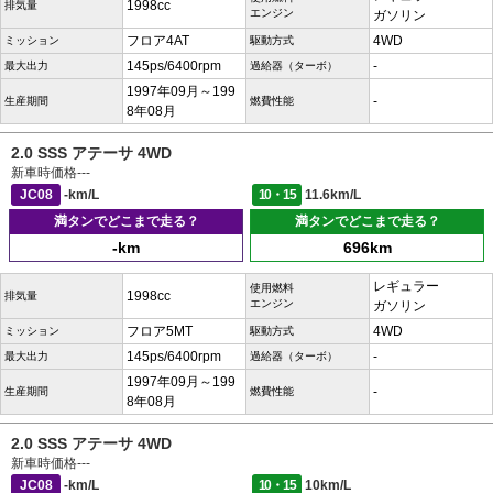
1998cc
排気量
エンジン
ガソリン
フロア4AT
4WD
ミッション
駆動方式
145ps/6400rpm
-
最大出力
過給器（ターボ）
1997年09月～199
-
生産期間
燃費性能
8年08月
2.0 SSS アテーサ 4WD
新車時価格
---
JC08
-km/L
10・15
11.6km/L
満タンでどこまで走る？
満タンでどこまで走る？
-km
696km
レギュラー
使用燃料
1998cc
排気量
エンジン
ガソリン
フロア5MT
4WD
ミッション
駆動方式
145ps/6400rpm
-
最大出力
過給器（ターボ）
1997年09月～199
-
生産期間
燃費性能
8年08月
2.0 SSS アテーサ 4WD
新車時価格
---
JC08
-km/L
10・15
10km/L