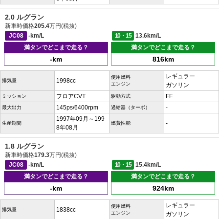
2.0 ルグラン
新車時価格
205.4
万円(税抜)
JC08
-km/L
10・15
13.6km/L
満タンでどこまで走る？
満タンでどこまで走る？
-km
816km
レギュラー
使用燃料
1998cc
排気量
エンジン
ガソリン
フロアCVT
FF
ミッション
駆動方式
145ps/6400rpm
-
最大出力
過給器（ターボ）
1997年09月～199
-
生産期間
燃費性能
8年08月
1.8 ルグラン
新車時価格
179.3
万円(税抜)
JC08
-km/L
10・15
15.4km/L
満タンでどこまで走る？
満タンでどこまで走る？
-km
924km
レギュラー
使用燃料
1838cc
排気量
エンジン
ガソリン