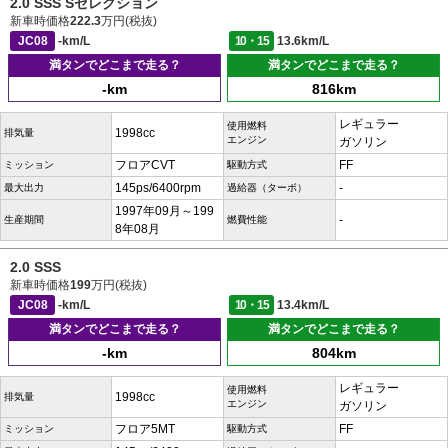
2.0 SSS Sセレクション
新車時価格
222.3
万円(税抜)
JC08
-km/L
10・15
13.6km/L
満タンでどこまで走る？
満タンでどこまで走る？
-km
816km
レギュラー
使用燃料
1998cc
排気量
エンジン
ガソリン
フロアCVT
FF
ミッション
駆動方式
145ps/6400rpm
-
最大出力
過給器（ターボ）
1997年09月～199
-
生産期間
燃費性能
8年08月
2.0 SSS
新車時価格
199
万円(税抜)
JC08
-km/L
10・15
13.4km/L
満タンでどこまで走る？
満タンでどこまで走る？
-km
804km
レギュラー
使用燃料
1998cc
排気量
エンジン
ガソリン
フロア5MT
FF
ミッション
駆動方式