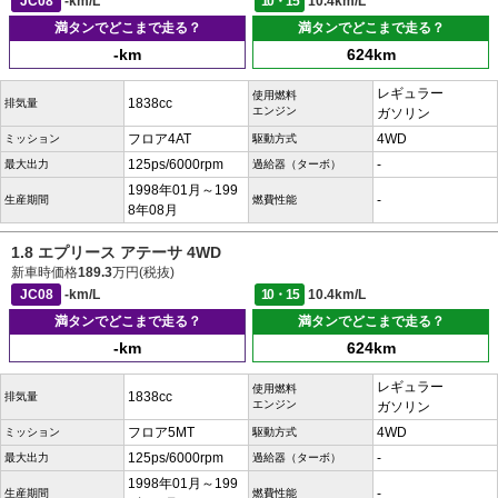
JC08
-km/L
10・15
10.4km/L
満タンでどこまで走る？
満タンでどこまで走る？
-km
624km
レギュラー
使用燃料
1838cc
排気量
エンジン
ガソリン
フロア4AT
4WD
ミッション
駆動方式
125ps/6000rpm
-
最大出力
過給器（ターボ）
1998年01月～199
-
生産期間
燃費性能
8年08月
1.8 エプリース アテーサ 4WD
新車時価格
189.3
万円(税抜)
JC08
-km/L
10・15
10.4km/L
満タンでどこまで走る？
満タンでどこまで走る？
-km
624km
レギュラー
使用燃料
1838cc
排気量
エンジン
ガソリン
フロア5MT
4WD
ミッション
駆動方式
125ps/6000rpm
-
最大出力
過給器（ターボ）
1998年01月～199
-
生産期間
燃費性能