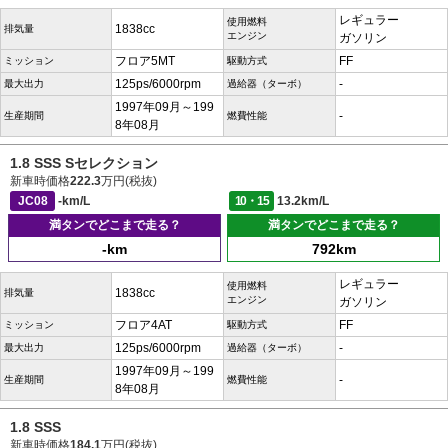
レギュラー
使用燃料
1838cc
排気量
エンジン
ガソリン
フロア5MT
FF
ミッション
駆動方式
125ps/6000rpm
-
最大出力
過給器（ターボ）
1997年09月～199
-
生産期間
燃費性能
8年08月
1.8 SSS Sセレクション
新車時価格
222.3
万円(税抜)
JC08
-km/L
10・15
13.2km/L
満タンでどこまで走る？
満タンでどこまで走る？
-km
792km
レギュラー
使用燃料
1838cc
排気量
エンジン
ガソリン
フロア4AT
FF
ミッション
駆動方式
125ps/6000rpm
-
最大出力
過給器（ターボ）
1997年09月～199
-
生産期間
燃費性能
8年08月
1.8 SSS
新車時価格
184.1
万円(税抜)