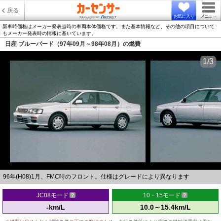
戻る
お気に入り
メニュー
新車時価格はメーカー発表当時の車両本体価格です。また基本情報など、その他の項目について
もメーカー発表時の情報に基いています。
日産 ブルーバード（97年09月～98年08月）の燃費
1/3
96年(H08)1月、FMC時のフロント。仕様はグレードにより異なります
JC08モード
10・15モード
-km/L
10.0～15.4km/L