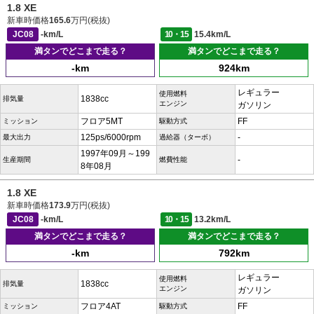
1.8 XE
新車時価格
165.6
万円(税抜)
JC08
-km/L
10・15
15.4km/L
満タンでどこまで走る？
満タンでどこまで走る？
-km
924km
レギュラー
使用燃料
1838cc
排気量
エンジン
ガソリン
フロア5MT
FF
ミッション
駆動方式
125ps/6000rpm
-
最大出力
過給器（ターボ）
1997年09月～199
-
生産期間
燃費性能
8年08月
1.8 XE
新車時価格
173.9
万円(税抜)
JC08
-km/L
10・15
13.2km/L
満タンでどこまで走る？
満タンでどこまで走る？
-km
792km
レギュラー
使用燃料
1838cc
排気量
エンジン
ガソリン
フロア4AT
FF
ミッション
駆動方式