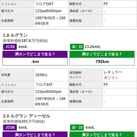
フロア5MT
FF
ミッション
駆動方式
125ps/6000rpm
-
最大出力
過給器（ターボ）
1997年09月～199
-
生産期間
燃費性能
8年08月
1.8 ルグラン
新車時価格
187.6
万円(税抜)
JC08
-km/L
10・15
13.2km/L
満タンでどこまで走る？
満タンでどこまで走る？
-km
792km
レギュラー
使用燃料
1838cc
排気量
エンジン
ガソリン
フロア4AT
FF
ミッション
駆動方式
125ps/6000rpm
-
最大出力
過給器（ターボ）
1997年09月～199
-
生産期間
燃費性能
8年08月
2.0 ルグラン ディーゼル
新車時価格
201
万円(税抜)
JC08
-km/L
10・15
-km/L
満タンでどこまで走る？
満タンでどこまで走る？