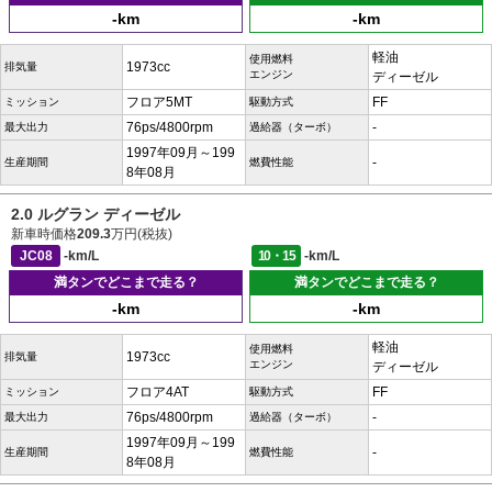
-km
-km
軽油
使用燃料
1973cc
排気量
エンジン
ディーゼル
フロア5MT
FF
ミッション
駆動方式
76ps/4800rpm
-
最大出力
過給器（ターボ）
1997年09月～199
-
生産期間
燃費性能
8年08月
2.0 ルグラン ディーゼル
新車時価格
209.3
万円(税抜)
JC08
-km/L
10・15
-km/L
満タンでどこまで走る？
満タンでどこまで走る？
-km
-km
軽油
使用燃料
1973cc
排気量
エンジン
ディーゼル
フロア4AT
FF
ミッション
駆動方式
76ps/4800rpm
-
最大出力
過給器（ターボ）
1997年09月～199
-
生産期間
燃費性能
8年08月