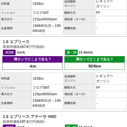
レギュラー
使用燃料
1838cc
排気量
エンジン
ガソリン
フロア4AT
FF
ミッション
駆動方式
125ps/6000rpm
-
最大出力
過給器（ターボ）
1998年01月～199
-
生産期間
燃費性能
8年08月
1.8 エプリース
新車時価格
167.6
万円(税抜)
JC08
-km/L
10・15
15.4km/L
満タンでどこまで走る？
満タンでどこまで走る？
-km
924km
レギュラー
使用燃料
1838cc
排気量
エンジン
ガソリン
フロア5MT
FF
ミッション
駆動方式
125ps/6000rpm
-
最大出力
過給器（ターボ）
1998年01月～199
-
生産期間
燃費性能
8年08月
1.8 エプリース アテーサ 4WD
新車時価格
197.6
万円(税抜)