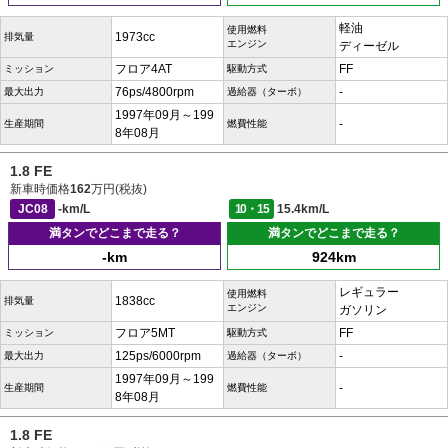
軽油
使用燃料
1973cc
排気量
エンジン
ディーゼル
フロア4AT
FF
ミッション
駆動方式
76ps/4800rpm
-
最大出力
過給器（ターボ）
1997年09月～199
-
生産期間
燃費性能
8年08月
1.8 FE
新車時価格
162
万円(税抜)
JC08
-km/L
10・15
15.4km/L
満タンでどこまで走る？
満タンでどこまで走る？
-km
924km
レギュラー
使用燃料
1838cc
排気量
エンジン
ガソリン
フロア5MT
FF
ミッション
駆動方式
125ps/6000rpm
-
最大出力
過給器（ターボ）
1997年09月～199
-
生産期間
燃費性能
8年08月
1.8 FE