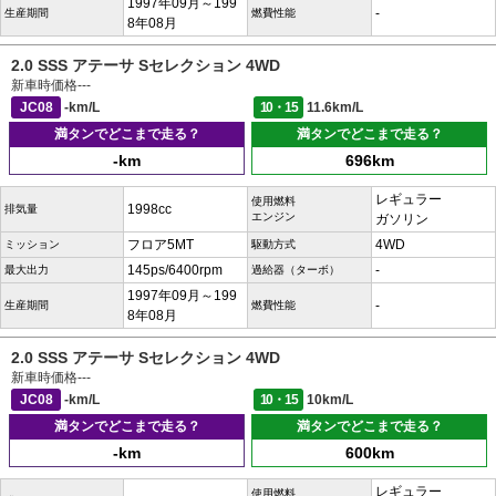
1997年09月～199
-
生産期間
燃費性能
8年08月
2.0 SSS アテーサ Sセレクション 4WD
新車時価格
---
JC08
-km/L
10・15
11.6km/L
満タンでどこまで走る？
満タンでどこまで走る？
-km
696km
レギュラー
使用燃料
1998cc
排気量
エンジン
ガソリン
フロア5MT
4WD
ミッション
駆動方式
145ps/6400rpm
-
最大出力
過給器（ターボ）
1997年09月～199
-
生産期間
燃費性能
8年08月
2.0 SSS アテーサ Sセレクション 4WD
新車時価格
---
JC08
-km/L
10・15
10km/L
満タンでどこまで走る？
満タンでどこまで走る？
-km
600km
レギュラー
使用燃料