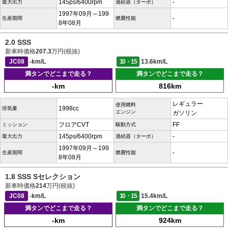
145ps/6400rpm
-
最大出力
過給器（ターボ）
1997年09月～199
-
生産期間
燃費性能
8年08月
2.0 SSS
新車時価格
207.3
万円(税抜)
JC08
-km/L
10・15
13.6km/L
満タンでどこまで走る？
満タンでどこまで走る？
-km
816km
レギュラー
使用燃料
1998cc
排気量
エンジン
ガソリン
フロアCVT
FF
ミッション
駆動方式
145ps/6400rpm
-
最大出力
過給器（ターボ）
1997年09月～199
-
生産期間
燃費性能
8年08月
1.8 SSS Sセレクション
新車時価格
214
万円(税抜)
JC08
-km/L
10・15
15.4km/L
満タンでどこまで走る？
満タンでどこまで走る？
-km
924km