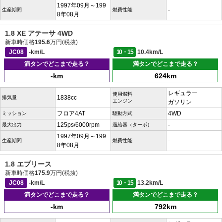
1997年09月～199
-
生産期間
燃費性能
8年08月
1.8 XE アテーサ 4WD
新車時価格
195.6
万円(税抜)
JC08
-km/L
10・15
10.4km/L
満タンでどこまで走る？
満タンでどこまで走る？
-km
624km
レギュラー
使用燃料
1838cc
排気量
エンジン
ガソリン
フロア4AT
4WD
ミッション
駆動方式
125ps/6000rpm
-
最大出力
過給器（ターボ）
1997年09月～199
-
生産期間
燃費性能
8年08月
1.8 エプリース
新車時価格
175.9
万円(税抜)
JC08
-km/L
10・15
13.2km/L
満タンでどこまで走る？
満タンでどこまで走る？
-km
792km