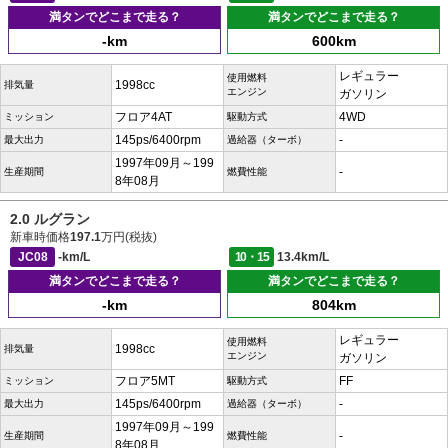
満タンでどこまで走る？
満タンでどこまで走る？
-km
600km
レギュラー
使用燃料
1998cc
排気量
エンジン
ガソリン
フロア4AT
4WD
ミッション
駆動方式
145ps/6400rpm
-
最大出力
過給器（ターボ）
1997年09月～199
-
生産期間
燃費性能
8年08月
2.0 ルグラン
新車時価格
197.1
万円(税抜)
JC08
-km/L
10・15
13.4km/L
満タンでどこまで走る？
満タンでどこまで走る？
-km
804km
レギュラー
使用燃料
1998cc
排気量
エンジン
ガソリン
フロア5MT
FF
ミッション
駆動方式
145ps/6400rpm
-
最大出力
過給器（ターボ）
1997年09月～199
-
生産期間
燃費性能
8年08月