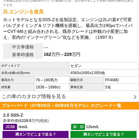
※燃費は定められた試験条件の下での数値のため、走行条件等により実際の燃料消費率は異な
ります。
2Lエンジンを改良
ホットモデルとなるSSS-Zを追加設定。エンジンは2Lの直4で可変
バルブタイミング＆リフト機構を搭載し、最高出力190psでハイパ
ーCVT-M6と組み合わされる。既存グレードは外観の小変更に加
え、室内の“インナーグリーン”化などを実施。（1997.9）
中古車価格
---
162
万円～
229
万円
新車時価格
セダン
ボディタイプ
4565x1695x1395/他
全長x全幅x全高(mm)
76～190馬力
FF/4WD
最高出力
駆動方式
1838～1998cc
5名
排気量
乗車定員
この車のカタログ情報を見る
ブルーバード（97年09月～98年08月モデル）のグレード一覧
2.0 SSS-Z
新車時価格
228.9
万円(税抜)
JC08
-km/L
10・15
12km/L
満タンでどこまで走る？
満タンでどこまで走る？