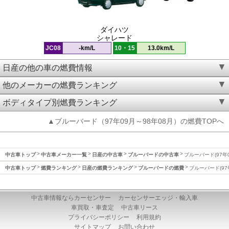
ダイハツ
シャレード
JC08
-km/L
10・15
13.0km/L
日産の他の車の燃費情報
他のメーカーの燃費ランキング
ボディタイプ別燃費ランキング
▲ブルーバード（97年09月～98年08月）の燃費TOPへ
中古車トップ
中古車メーカー一覧
日産の中古車
ブルーバードの中古車
ブルーバード(97年
中古車トップ
燃費ランキング
日産の燃費ランキング
ブルーバードの燃費
ブルーバード(97
中古車情報ならカーセンサー
カーセンサーエッジ・輸入車
車買取・車査定
中古車リース
プライバシーポリシー
利用規約
サイトマップ
お問い合わせ