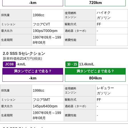
-km
720km
ハイオク
使用燃料
1998cc
排気量
エンジン
ガソリン
フロアCVT
FF
ミッション
駆動方式
190ps/7000rpm
-
最大出力
過給器（ターボ）
1997年09月～199
-
生産期間
燃費性能
8年08月
2.0 SSS Sセレクション
新車時価格
214
万円(税抜)
JC08
-km/L
10・15
13.4km/L
満タンでどこまで走る？
満タンでどこまで走る？
-km
804km
レギュラー
使用燃料
1998cc
排気量
エンジン
ガソリン
フロア5MT
FF
ミッション
駆動方式
145ps/6400rpm
-
最大出力
過給器（ターボ）
1997年09月～199
-
生産期間
燃費性能
8年08月