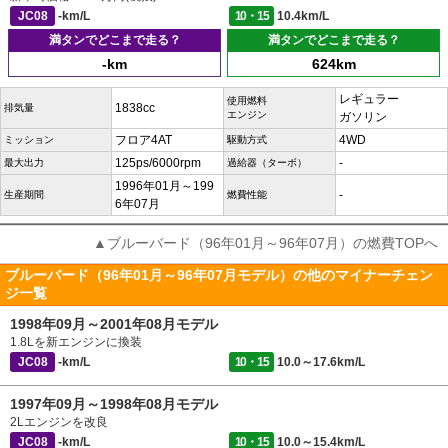
JC08
-km/L
10・15
10.4km/L
満タンでどこまで走る？
満タンでどこまで走る？
-km
624km
レギュラー
使用燃料
1838cc
排気量
エンジン
ガソリン
フロア4AT
4WD
ミッション
駆動方式
125ps/6000rpm
-
最大出力
過給器（ターボ）
1996年01月～199
-
生産期間
燃費性能
6年07月
▲ブルーバード（96年01月～96年07月）の燃費TOPへ
ブルーバード（96年01月～96年07月モデル）の他のマイナーチェン
ジ一覧
1998年09月～2001年08月モデル
1.8Lを新エンジンに換装
JC08
-km/L
10・15
10.0～17.6km/L
1997年09月～1998年08月モデル
2Lエンジンを改良
JC08
-km/L
10・15
10.0～15.4km/L