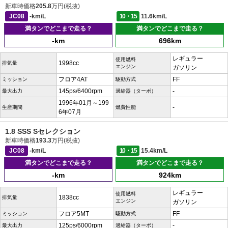
新車時価格
205.8
万円(税抜)
JC08
-km/L
10・15
11.6km/L
満タンでどこまで走る？
満タンでどこまで走る？
-km
696km
レギュラー
使用燃料
1998cc
排気量
エンジン
ガソリン
フロア4AT
FF
ミッション
駆動方式
145ps/6400rpm
-
最大出力
過給器（ターボ）
1996年01月～199
-
生産期間
燃費性能
6年07月
1.8 SSS Sセレクション
新車時価格
193.3
万円(税抜)
JC08
-km/L
10・15
15.4km/L
満タンでどこまで走る？
満タンでどこまで走る？
-km
924km
レギュラー
使用燃料
1838cc
排気量
エンジン
ガソリン
フロア5MT
FF
ミッション
駆動方式
125ps/6000rpm
-
最大出力
過給器（ターボ）