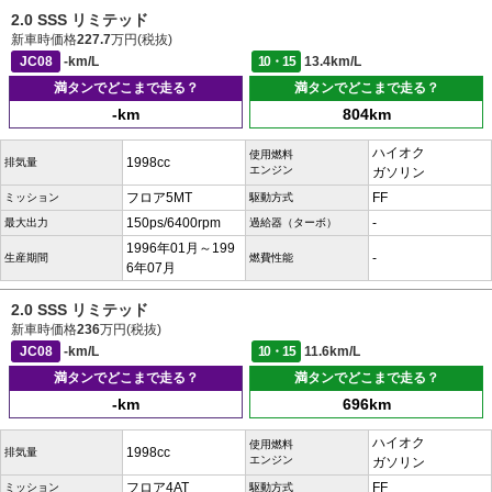
2.0 SSS リミテッド
新車時価格
227.7
万円(税抜)
JC08
-km/L
10・15
13.4km/L
満タンでどこまで走る？
満タンでどこまで走る？
-km
804km
ハイオク
使用燃料
1998cc
排気量
エンジン
ガソリン
フロア5MT
FF
ミッション
駆動方式
150ps/6400rpm
-
最大出力
過給器（ターボ）
1996年01月～199
-
生産期間
燃費性能
6年07月
2.0 SSS リミテッド
新車時価格
236
万円(税抜)
JC08
-km/L
10・15
11.6km/L
満タンでどこまで走る？
満タンでどこまで走る？
-km
696km
ハイオク
使用燃料
1998cc
排気量
エンジン
ガソリン
フロア4AT
FF
ミッション
駆動方式