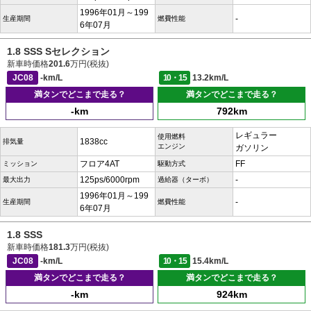
1996年01月～199
-
生産期間
燃費性能
6年07月
1.8 SSS Sセレクション
新車時価格
201.6
万円(税抜)
JC08
-km/L
10・15
13.2km/L
満タンでどこまで走る？
満タンでどこまで走る？
-km
792km
レギュラー
使用燃料
1838cc
排気量
エンジン
ガソリン
フロア4AT
FF
ミッション
駆動方式
125ps/6000rpm
-
最大出力
過給器（ターボ）
1996年01月～199
-
生産期間
燃費性能
6年07月
1.8 SSS
新車時価格
181.3
万円(税抜)
JC08
-km/L
10・15
15.4km/L
満タンでどこまで走る？
満タンでどこまで走る？
-km
924km