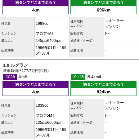
満タンでどこまで走る？
満タンでどこまで走る？
-km
696km
レギュラー
使用燃料
1998cc
排気量
エンジン
ガソリン
フロア4AT
FF
ミッション
駆動方式
145ps/6400rpm
-
最大出力
過給器（ターボ）
1996年01月～199
-
生産期間
燃費性能
6年07月
1.8 ルグラン
新車時価格
177.7
万円(税抜)
JC08
-km/L
10・15
15.4km/L
満タンでどこまで走る？
満タンでどこまで走る？
-km
924km
レギュラー
使用燃料
1838cc
排気量
エンジン
ガソリン
フロア5MT
FF
ミッション
駆動方式
125ps/6000rpm
-
最大出力
過給器（ターボ）
1996年01月～199
-
生産期間
燃費性能
6年07月