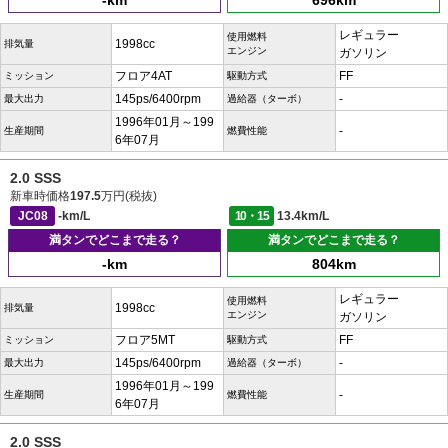
-km
696km
レギュラー
使用燃料
1998cc
排気量
エンジン
ガソリン
フロア4AT
FF
ミッション
駆動方式
145ps/6400rpm
-
最大出力
過給器（ターボ）
1996年01月～199
-
生産期間
燃費性能
6年07月
2.0 SSS
新車時価格
197.5
万円(税抜)
JC08
-km/L
10・15
13.4km/L
満タンでどこまで走る？
満タンでどこまで走る？
-km
804km
レギュラー
使用燃料
1998cc
排気量
エンジン
ガソリン
フロア5MT
FF
ミッション
駆動方式
145ps/6400rpm
-
最大出力
過給器（ターボ）
1996年01月～199
-
生産期間
燃費性能
6年07月
2.0 SSS