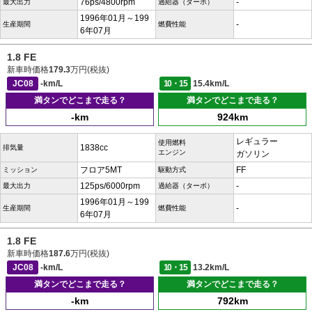
76ps/4800rpm
-
最大出力
過給器（ターボ）
1996年01月～199
-
生産期間
燃費性能
6年07月
1.8 FE
新車時価格
179.3
万円(税抜)
JC08
-km/L
10・15
15.4km/L
満タンでどこまで走る？
満タンでどこまで走る？
-km
924km
レギュラー
使用燃料
1838cc
排気量
エンジン
ガソリン
フロア5MT
FF
ミッション
駆動方式
125ps/6000rpm
-
最大出力
過給器（ターボ）
1996年01月～199
-
生産期間
燃費性能
6年07月
1.8 FE
新車時価格
187.6
万円(税抜)
JC08
-km/L
10・15
13.2km/L
満タンでどこまで走る？
満タンでどこまで走る？
-km
792km