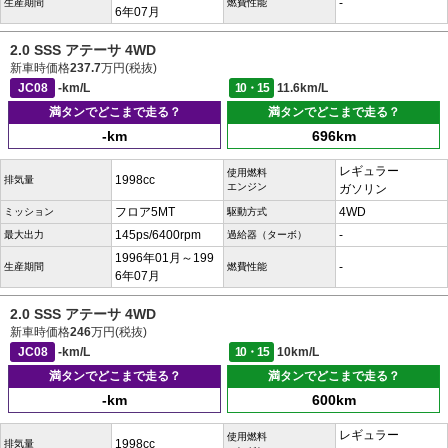
-
生産期間
燃費性能
6年07月
2.0 SSS アテーサ 4WD
新車時価格
237.7
万円(税抜)
JC08
-km/L
10・15
11.6km/L
満タンでどこまで走る？
満タンでどこまで走る？
-km
696km
レギュラー
使用燃料
1998cc
排気量
エンジン
ガソリン
フロア5MT
4WD
ミッション
駆動方式
145ps/6400rpm
-
最大出力
過給器（ターボ）
1996年01月～199
-
生産期間
燃費性能
6年07月
2.0 SSS アテーサ 4WD
新車時価格
246
万円(税抜)
JC08
-km/L
10・15
10km/L
満タンでどこまで走る？
満タンでどこまで走る？
-km
600km
レギュラー
使用燃料
1998cc
排気量