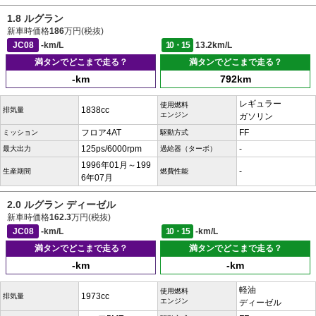
1.8 ルグラン
新車時価格
186
万円(税抜)
JC08
-km/L
10・15
13.2km/L
満タンでどこまで走る？
満タンでどこまで走る？
-km
792km
レギュラー
使用燃料
1838cc
排気量
エンジン
ガソリン
フロア4AT
FF
ミッション
駆動方式
125ps/6000rpm
-
最大出力
過給器（ターボ）
1996年01月～199
-
生産期間
燃費性能
6年07月
2.0 ルグラン ディーゼル
新車時価格
162.3
万円(税抜)
JC08
-km/L
10・15
-km/L
満タンでどこまで走る？
満タンでどこまで走る？
-km
-km
軽油
使用燃料
1973cc
排気量
エンジン
ディーゼル