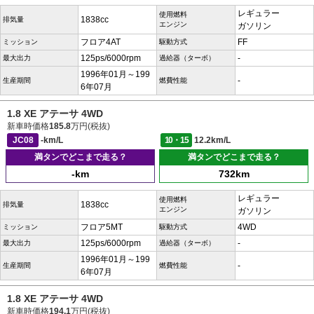
レギュラー
使用燃料
1838cc
排気量
エンジン
ガソリン
フロア4AT
FF
ミッション
駆動方式
125ps/6000rpm
-
最大出力
過給器（ターボ）
1996年01月～199
-
生産期間
燃費性能
6年07月
1.8 XE アテーサ 4WD
新車時価格
185.8
万円(税抜)
JC08
-km/L
10・15
12.2km/L
満タンでどこまで走る？
満タンでどこまで走る？
-km
732km
レギュラー
使用燃料
1838cc
排気量
エンジン
ガソリン
フロア5MT
4WD
ミッション
駆動方式
125ps/6000rpm
-
最大出力
過給器（ターボ）
1996年01月～199
-
生産期間
燃費性能
6年07月
1.8 XE アテーサ 4WD
新車時価格
194.1
万円(税抜)