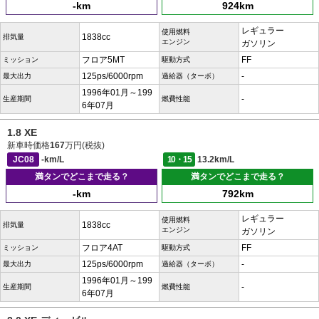
-km
924km
レギュラー
使用燃料
1838cc
排気量
エンジン
ガソリン
フロア5MT
FF
ミッション
駆動方式
125ps/6000rpm
-
最大出力
過給器（ターボ）
1996年01月～199
-
生産期間
燃費性能
6年07月
1.8 XE
新車時価格
167
万円(税抜)
JC08
-km/L
10・15
13.2km/L
満タンでどこまで走る？
満タンでどこまで走る？
-km
792km
レギュラー
使用燃料
1838cc
排気量
エンジン
ガソリン
フロア4AT
FF
ミッション
駆動方式
125ps/6000rpm
-
最大出力
過給器（ターボ）
1996年01月～199
-
生産期間
燃費性能
6年07月