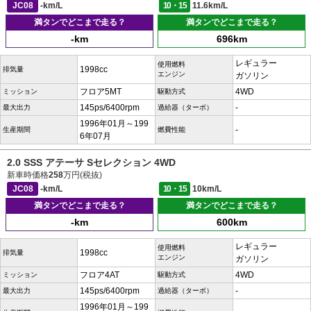
JC08
-km/L
10・15
11.6km/L
満タンでどこまで走る？
満タンでどこまで走る？
-km
696km
レギュラー
使用燃料
1998cc
排気量
エンジン
ガソリン
フロア5MT
4WD
ミッション
駆動方式
145ps/6400rpm
-
最大出力
過給器（ターボ）
1996年01月～199
-
生産期間
燃費性能
6年07月
2.0 SSS アテーサ Sセレクション 4WD
新車時価格
258
万円(税抜)
JC08
-km/L
10・15
10km/L
満タンでどこまで走る？
満タンでどこまで走る？
-km
600km
レギュラー
使用燃料
1998cc
排気量
エンジン
ガソリン
フロア4AT
4WD
ミッション
駆動方式
145ps/6400rpm
-
最大出力
過給器（ターボ）
1996年01月～199