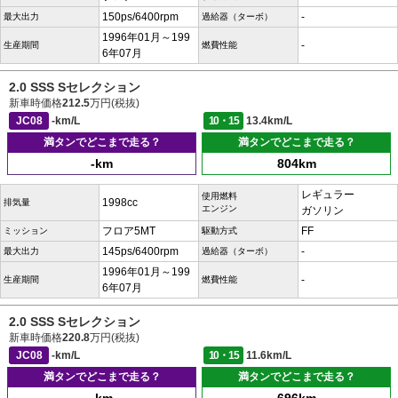
150ps/6400rpm
-
最大出力
過給器（ターボ）
1996年01月～199
-
生産期間
燃費性能
6年07月
2.0 SSS Sセレクション
新車時価格
212.5
万円(税抜)
JC08
-km/L
10・15
13.4km/L
満タンでどこまで走る？
満タンでどこまで走る？
-km
804km
レギュラー
使用燃料
1998cc
排気量
エンジン
ガソリン
フロア5MT
FF
ミッション
駆動方式
145ps/6400rpm
-
最大出力
過給器（ターボ）
1996年01月～199
-
生産期間
燃費性能
6年07月
2.0 SSS Sセレクション
新車時価格
220.8
万円(税抜)
JC08
-km/L
10・15
11.6km/L
満タンでどこまで走る？
満タンでどこまで走る？