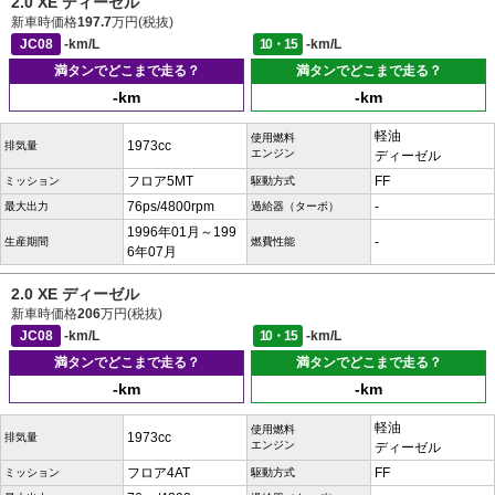
2.0 XE ディーゼル
新車時価格
197.7
万円(税抜)
JC08
-km/L
10・15
-km/L
満タンでどこまで走る？
満タンでどこまで走る？
-km
-km
軽油
使用燃料
1973cc
排気量
エンジン
ディーゼル
フロア5MT
FF
ミッション
駆動方式
76ps/4800rpm
-
最大出力
過給器（ターボ）
1996年01月～199
-
生産期間
燃費性能
6年07月
2.0 XE ディーゼル
新車時価格
206
万円(税抜)
JC08
-km/L
10・15
-km/L
満タンでどこまで走る？
満タンでどこまで走る？
-km
-km
軽油
使用燃料
1973cc
排気量
エンジン
ディーゼル
フロア4AT
FF
ミッション
駆動方式