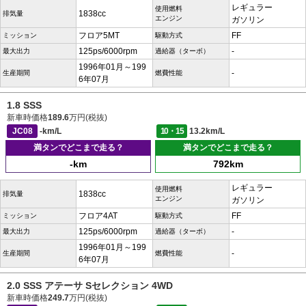
レギュラー
使用燃料
1838cc
排気量
エンジン
ガソリン
フロア5MT
FF
ミッション
駆動方式
125ps/6000rpm
-
最大出力
過給器（ターボ）
1996年01月～199
-
生産期間
燃費性能
6年07月
1.8 SSS
新車時価格
189.6
万円(税抜)
JC08
-km/L
10・15
13.2km/L
満タンでどこまで走る？
満タンでどこまで走る？
-km
792km
レギュラー
使用燃料
1838cc
排気量
エンジン
ガソリン
フロア4AT
FF
ミッション
駆動方式
125ps/6000rpm
-
最大出力
過給器（ターボ）
1996年01月～199
-
生産期間
燃費性能
6年07月
2.0 SSS アテーサ Sセレクション 4WD
新車時価格
249.7
万円(税抜)