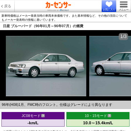
戻る
お気に入り
メニュー
新車時価格はメーカー発表当時の車両本体価格です。また基本情報など、その他の項目について
もメーカー発表時の情報に基いています。
日産 ブルーバード（96年01月～96年07月）の燃費
1/3
96年(H08)1月、FMC時のフロント。仕様はグレードにより異なります
JC08モード
10・15モード
-km/L
10.0～15.4km/L