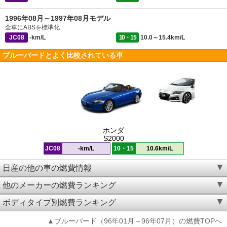
1996年08月～1997年08月モデル
全車にABSを標準化
JC08
-km/L
10・15
10.0～15.4km/L
ブルーバードとよく比較されている車
ホンダ
S2000
JC08
-km/L
10・15
10.6km/L
日産の他の車の燃費情報
他のメーカーの燃費ランキング
ボディタイプ別燃費ランキング
▲ブルーバード（96年01月～96年07月）の燃費TOPへ