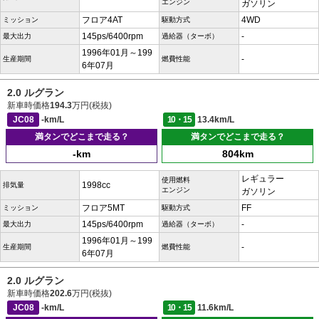
エンジン
ガソリン
フロア4AT
4WD
ミッション
駆動方式
145ps/6400rpm
-
最大出力
過給器（ターボ）
1996年01月～199
-
生産期間
燃費性能
6年07月
2.0 ルグラン
新車時価格
194.3
万円(税抜)
JC08
-km/L
10・15
13.4km/L
満タンでどこまで走る？
満タンでどこまで走る？
-km
804km
レギュラー
使用燃料
1998cc
排気量
エンジン
ガソリン
フロア5MT
FF
ミッション
駆動方式
145ps/6400rpm
-
最大出力
過給器（ターボ）
1996年01月～199
-
生産期間
燃費性能
6年07月
2.0 ルグラン
新車時価格
202.6
万円(税抜)
JC08
-km/L
10・15
11.6km/L