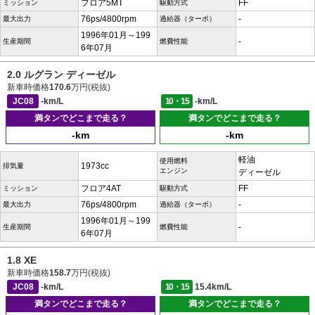
フロア5MT
FF
ミッション
駆動方式
76ps/4800rpm
-
最大出力
過給器（ターボ）
1996年01月～199
-
生産期間
燃費性能
6年07月
2.0 ルグラン ディーゼル
新車時価格
170.6
万円(税抜)
JC08
-km/L
10・15
-km/L
満タンでどこまで走る？
満タンでどこまで走る？
-km
-km
軽油
使用燃料
1973cc
排気量
エンジン
ディーゼル
フロア4AT
FF
ミッション
駆動方式
76ps/4800rpm
-
最大出力
過給器（ターボ）
1996年01月～199
-
生産期間
燃費性能
6年07月
1.8 XE
新車時価格
158.7
万円(税抜)
JC08
-km/L
10・15
15.4km/L
満タンでどこまで走る？
満タンでどこまで走る？