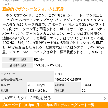
※燃費は定められた試験条件の下での数値のため、走行条件等により実際の燃料消費率は異な
ります。
直線的でボクシーなフォルムに変身
日本を代表する4ドアセダン。この10代目はハードトップを廃止し
てセダンのみのラインナップとなった。セダンだけでもキャラクタ
ーの異なる2シリーズ構成で、スポーティ仕様となるSSS系とファミ
リィ向けのルグラン系が用意される。ボディサイズはジャスト5ナン
バーサイズで、基本的なメカニカルコンポーネンツは運動性能や快
適性の高いプリメーラと共通。エンジンはガソリンが1.8Lと2Lの直
4DOHC、加えて2Lの直4ディーゼルの3種類でＭミッションは5MT
と4ATが組み合わせられる、駆動方式はFFのほかアテーサ4WDを用
意。デュアルSRSエアバッグは全車に標準装備される。（1996.1）
中古車価格
62
万円
159
万円～
258
万円
新車時価格
セダン
ボディタイプ
4565x1695x1395/他
全長x全幅x全高(mm)
76～150馬力
FF/4WD
最高出力
駆動方式
1838～1998cc
5名
排気量
乗車定員
この車のカタログ情報を見る
ブルーバード（96年01月～96年07月モデル）のグレード一覧