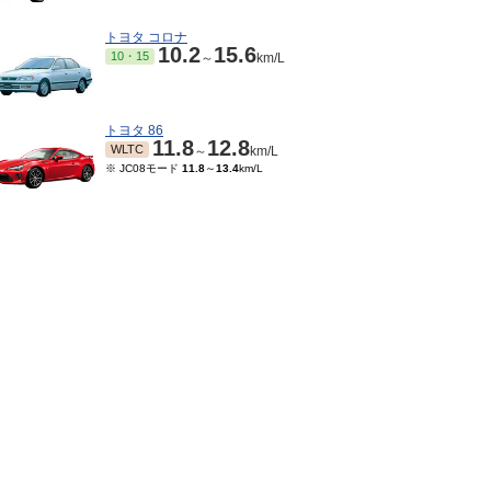
トヨタ コロナ
10.2
15.6
10・15
～
km/L
トヨタ 86
11.8
12.8
WLTC
～
km/L
※ JC08モード
11.8
～
13.4
km/L