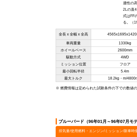
適性の高
2Lの直
式はFF
る。（19
全長 x 全幅 x 全高
4565x1695x142
車両重量
1330kg
ホイールベース
2600mm
駆動方式
4WD
ミッション位置
フロア
最小回転半径
5.4m
最大トルク
18.2kg・m/4800
※ 燃費情報は定められた試験条件の下での数値
ブルーバード（96年01月～96年07月
排気量/使用燃料・エンジン/ミッション/新車時