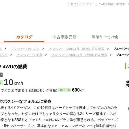
日産 2.0 SSS アテーサ 4WDの燃費 | 中
カタログ
中古車販売店
保険/ローン/他
車
>
ブルーバードの中古車
>
ブルーバード(96年01月～96年07月)の燃費
>
ブルーバード 
キング
>
ブルーバードの燃費
>
ブルーバード(96年01月～96年07月)の燃費
>
ブルーバー
サ 4WDの燃費
？
10
5
km/L
ン
600
10・15
でどこまで走る？ (燃費xタンク容量)
km
でボクシーなフォルムに変身
代表する4ドアセダン。この10代目はハードトップを廃止してセダンのみのラ
ップとなった。セダンだけでもキャラクターの異なる2シリーズ構成で、スポ
仕様となるSSS系とファミリィ向けのルグラン系が用意される。ボディサイズ
スト5ナンバーサイズで、基本的なメカニカルコンポーネンツは運動性能や快