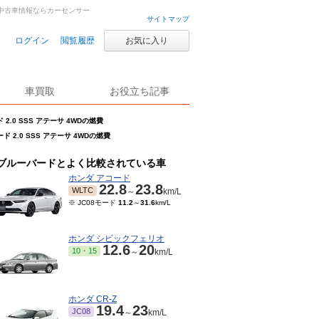
古車・中古車情報ならカーセンサー
サイトマップ
ログイン
閲覧履歴
お気に入り
車買取
お役立ち記事
2.0 SSS アテーサ 4WDの燃費
ド 2.0 SSS アテーサ 4WDの燃費
ブルーバードとよく比較されている車
ホンダ アコード
22.8
23.8
WLTC
～
km/L
※ JC08モード
11.2
～
31.6
km/L
ホンダ シビックフェリオ
12.6
20
10・15
～
km/L
ホンダ CR-Z
19.4
23
JC08
～
km/L