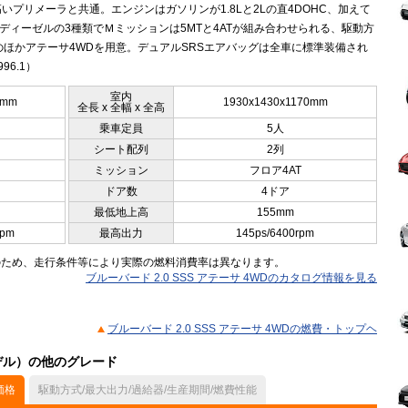
いプリメーラと共通。エンジンはガソリンが1.8Lと2Lの直4DOHC、加えて
4ディーゼルの3種類でＭミッションは5MTと4ATが組み合わせられる、駆動方
のほかアテーサ4WDを用意。デュアルSRSエアバッグは全車に標準装備され
96.1）
室内
0mm
1930x1430x1170mm
全長 x 全幅 x 全高
乗車定員
5人
シート配列
2列
ミッション
フロア4AT
ドア数
4ドア
最低地上高
155mm
rpm
最高出力
145ps/6400rpm
のため、走行条件等により実際の燃料消費率は異なります。
ブルーバード 2.0 SSS アテーサ 4WDのカタログ情報を見る
ブルーバード 2.0 SSS アテーサ 4WDの燃費・トップヘ
モデル）の他のグレード
価格
駆動方式/最大出力/過給器/生産期間/燃費性能