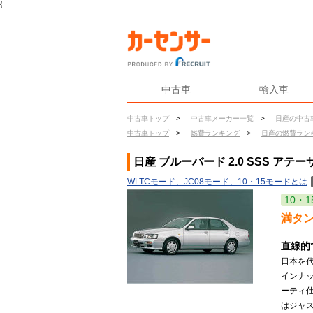
{
中古車
輸入車
中古車トップ
>
中古車メーカー一覧
>
日産の中古
中古車トップ
>
燃費ランキング
>
日産の燃費ラン
日産 ブルーバード 2.0 SSS アテー
WLTCモード、JC08モード、10・15モードとは
10・1
満タ
直線的
日本を
インナ
ーティ
はジャ