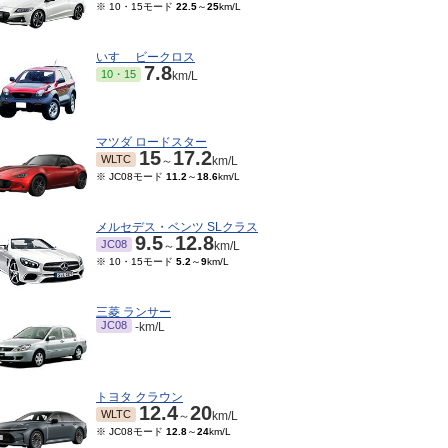
※ 10・15モード
22.5
～
25
km/L
いすゞ ビークロス
7.8
10・15
km/L
マツダ ロードスター
15
17.2
WLTC
～
km/L
※ JC08モード
11.2
～
18.6
km/L
メルセデス・ベンツ SLクラス
9.5
12.8
JC08
～
km/L
※ 10・15モード
5.2
～
9
km/L
三菱 ランサー
JC08
-km/L
トヨタ クラウン
12.4
20
WLTC
～
km/L
※ JC08モード
12.8
～
24
km/L