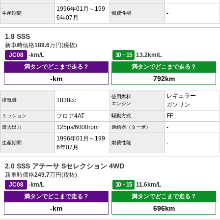
1996年01月～199
-
生産期間
燃費性能
6年07月
1.8 SSS
新車時価格
189.6
万円(税抜)
JC08
-km/L
10・15
13.2km/L
満タンでどこまで走る？
満タンでどこまで走る？
-km
792km
レギュラー
使用燃料
1838cc
排気量
エンジン
ガソリン
フロア4AT
FF
ミッション
駆動方式
125ps/6000rpm
-
最大出力
過給器（ターボ）
1996年01月～199
-
生産期間
燃費性能
6年07月
2.0 SSS アテーサ Sセレクション 4WD
新車時価格
249.7
万円(税抜)
JC08
-km/L
10・15
11.6km/L
満タンでどこまで走る？
満タンでどこまで走る？
-km
696km