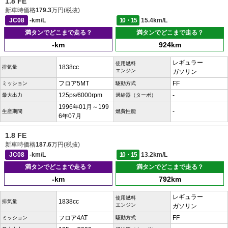
1.8 FE
新車時価格
179.3
万円(税抜)
JC08
-km/L
10・15
15.4km/L
満タンでどこまで走る？
満タンでどこまで走る？
-km
924km
レギュラー
使用燃料
1838cc
排気量
エンジン
ガソリン
フロア5MT
FF
ミッション
駆動方式
125ps/6000rpm
-
最大出力
過給器（ターボ）
1996年01月～199
-
生産期間
燃費性能
6年07月
1.8 FE
新車時価格
187.6
万円(税抜)
JC08
-km/L
10・15
13.2km/L
満タンでどこまで走る？
満タンでどこまで走る？
-km
792km
レギュラー
使用燃料
1838cc
排気量
エンジン
ガソリン
フロア4AT
FF
ミッション
駆動方式