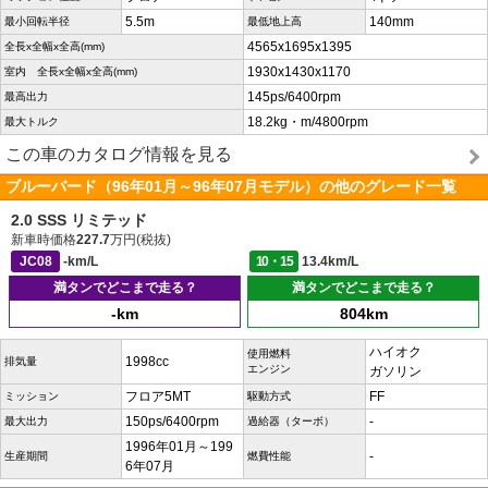
5.5m
140mm
最小回転半径
最低地上高
4565x1695x1395
全長x全幅x全高(mm)
1930x1430x1170
室内 全長x全幅x全高(mm)
145ps/6400rpm
最高出力
18.2kg・m/4800rpm
最大トルク
この車のカタログ情報を見る
ブルーバード（96年01月～96年07月モデル）の他のグレード一覧
2.0 SSS リミテッド
新車時価格
227.7
万円(税抜)
JC08
-km/L
10・15
13.4km/L
満タンでどこまで走る？
満タンでどこまで走る？
-km
804km
ハイオク
使用燃料
1998cc
排気量
エンジン
ガソリン
フロア5MT
FF
ミッション
駆動方式
150ps/6400rpm
-
最大出力
過給器（ターボ）
1996年01月～199
-
生産期間
燃費性能
6年07月