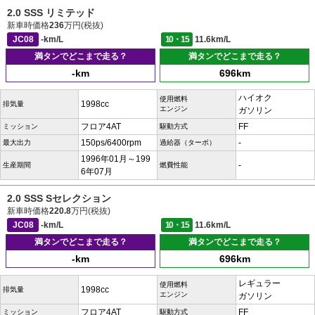
2.0 SSS リミテッド
新車時価格
236
万円(税抜)
JC08
-km/L
10・15
11.6km/L
満タンでどこまで走る？
満タンでどこまで走る？
-km
696km
ハイオク
使用燃料
1998cc
排気量
エンジン
ガソリン
フロア4AT
FF
ミッション
駆動方式
150ps/6400rpm
-
最大出力
過給器（ターボ）
1996年01月～199
-
生産期間
燃費性能
6年07月
2.0 SSS Sセレクション
新車時価格
220.8
万円(税抜)
JC08
-km/L
10・15
11.6km/L
満タンでどこまで走る？
満タンでどこまで走る？
-km
696km
レギュラー
使用燃料
1998cc
排気量
エンジン
ガソリン
フロア4AT
FF
ミッション
駆動方式