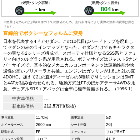
（燃費×タンク容量）
（燃費×タンク容量）
-
804
km
km
※燃費は定められた試験条件の下での数値のため、走行条件等により実際の燃料消費率は異な
ります。
直線的でボクシーなフォルムに変身
日本を代表する4ドアセダン。この10代目はハードトップを廃止し
てセダンのみのラインナップとなった。セダンだけでもキャラクタ
ーの異なる2シリーズ構成で、スポーティ仕様となるSSS系とファミ
リィ向けのルグラン系が用意される。ボディサイズはジャスト5ナン
バーサイズで、基本的なメカニカルコンポーネンツは運動性能や快
適性の高いプリメーラと共通。エンジンはガソリンが1.8Lと2Lの直
4DOHC、加えて2Lの直4ディーゼルの3種類でＭミッションは5MT
と4ATが組み合わせられる、駆動方式はFFのほかアテーサ4WDを用
意。デュアルSRSエアバッグは全車に標準装備される。（1996.1）
中古車価格
---
212.5
万円(税抜)
新車時価格
1170kg
5名
車両重量
乗車定員
2600mm
2列
ホイールベース
シート列数
FF
フロア5MT
駆動方式
ミッション
フロア
4ドア
ミッション位置
ドア数