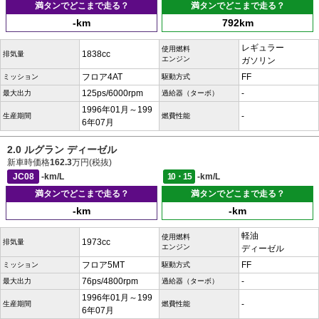
満タンでどこまで走る？
満タンでどこまで走る？
-km
792km
レギュラー
使用燃料
1838cc
排気量
エンジン
ガソリン
フロア4AT
FF
ミッション
駆動方式
125ps/6000rpm
-
最大出力
過給器（ターボ）
1996年01月～199
-
生産期間
燃費性能
6年07月
2.0 ルグラン ディーゼル
新車時価格
162.3
万円(税抜)
JC08
-km/L
10・15
-km/L
満タンでどこまで走る？
満タンでどこまで走る？
-km
-km
軽油
使用燃料
1973cc
排気量
エンジン
ディーゼル
フロア5MT
FF
ミッション
駆動方式
76ps/4800rpm
-
最大出力
過給器（ターボ）
1996年01月～199
-
生産期間
燃費性能
6年07月