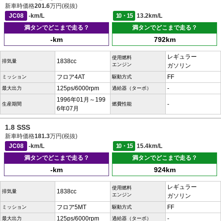
新車時価格
201.6
万円(税抜)
JC08
-km/L
10・15
13.2km/L
満タンでどこまで走る？
満タンでどこまで走る？
-km
792km
レギュラー
使用燃料
1838cc
排気量
エンジン
ガソリン
フロア4AT
FF
ミッション
駆動方式
125ps/6000rpm
-
最大出力
過給器（ターボ）
1996年01月～199
-
生産期間
燃費性能
6年07月
1.8 SSS
新車時価格
181.3
万円(税抜)
JC08
-km/L
10・15
15.4km/L
満タンでどこまで走る？
満タンでどこまで走る？
-km
924km
レギュラー
使用燃料
1838cc
排気量
エンジン
ガソリン
フロア5MT
FF
ミッション
駆動方式
125ps/6000rpm
-
最大出力
過給器（ターボ）