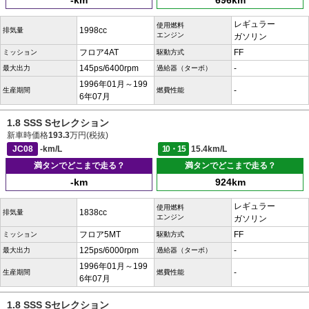
-km
696km
レギュラー
使用燃料
1998cc
排気量
エンジン
ガソリン
フロア4AT
FF
ミッション
駆動方式
145ps/6400rpm
-
最大出力
過給器（ターボ）
1996年01月～199
-
生産期間
燃費性能
6年07月
1.8 SSS Sセレクション
新車時価格
193.3
万円(税抜)
JC08
-km/L
10・15
15.4km/L
満タンでどこまで走る？
満タンでどこまで走る？
-km
924km
レギュラー
使用燃料
1838cc
排気量
エンジン
ガソリン
フロア5MT
FF
ミッション
駆動方式
125ps/6000rpm
-
最大出力
過給器（ターボ）
1996年01月～199
-
生産期間
燃費性能
6年07月
1.8 SSS Sセレクション