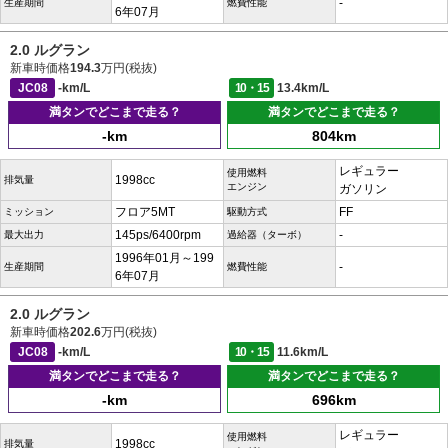
-
生産期間
燃費性能
6年07月
2.0 ルグラン
新車時価格
194.3
万円(税抜)
JC08
-km/L
10・15
13.4km/L
満タンでどこまで走る？
満タンでどこまで走る？
-km
804km
レギュラー
使用燃料
1998cc
排気量
エンジン
ガソリン
フロア5MT
FF
ミッション
駆動方式
145ps/6400rpm
-
最大出力
過給器（ターボ）
1996年01月～199
-
生産期間
燃費性能
6年07月
2.0 ルグラン
新車時価格
202.6
万円(税抜)
JC08
-km/L
10・15
11.6km/L
満タンでどこまで走る？
満タンでどこまで走る？
-km
696km
レギュラー
使用燃料
1998cc
排気量