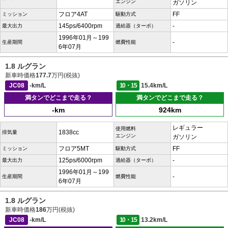
エンジン
ガソリン
フロア4AT
FF
ミッション
駆動方式
145ps/6400rpm
-
最大出力
過給器（ターボ）
1996年01月～199
-
生産期間
燃費性能
6年07月
1.8 ルグラン
新車時価格
177.7
万円(税抜)
JC08
-km/L
10・15
15.4km/L
満タンでどこまで走る？
満タンでどこまで走る？
-km
924km
レギュラー
使用燃料
1838cc
排気量
エンジン
ガソリン
フロア5MT
FF
ミッション
駆動方式
125ps/6000rpm
-
最大出力
過給器（ターボ）
1996年01月～199
-
生産期間
燃費性能
6年07月
1.8 ルグラン
新車時価格
186
万円(税抜)
JC08
-km/L
10・15
13.2km/L