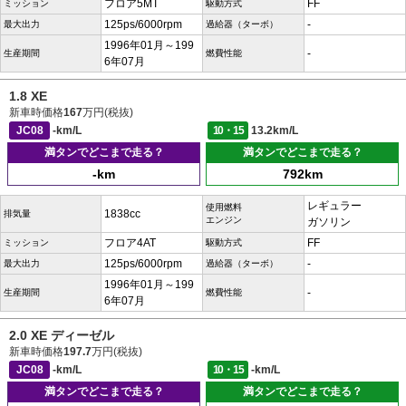
フロア5MT
FF
ミッション
駆動方式
125ps/6000rpm
-
最大出力
過給器（ターボ）
1996年01月～199
-
生産期間
燃費性能
6年07月
1.8 XE
新車時価格
167
万円(税抜)
JC08
-km/L
10・15
13.2km/L
満タンでどこまで走る？
満タンでどこまで走る？
-km
792km
レギュラー
使用燃料
1838cc
排気量
エンジン
ガソリン
フロア4AT
FF
ミッション
駆動方式
125ps/6000rpm
-
最大出力
過給器（ターボ）
1996年01月～199
-
生産期間
燃費性能
6年07月
2.0 XE ディーゼル
新車時価格
197.7
万円(税抜)
JC08
-km/L
10・15
-km/L
満タンでどこまで走る？
満タンでどこまで走る？