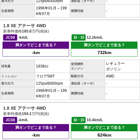
125ps/6000rpm
-
最大出力
過給器（ターボ）
1996年01月～199
-
生産期間
燃費性能
6年07月
1.8 XE アテーサ 4WD
新車時価格
185.8
万円(税抜)
JC08
-km/L
10・15
12.2km/L
満タンでどこまで走る？
満タンでどこまで走る？
-km
732km
レギュラー
使用燃料
1838cc
排気量
エンジン
ガソリン
フロア5MT
4WD
ミッション
駆動方式
125ps/6000rpm
-
最大出力
過給器（ターボ）
1996年01月～199
-
生産期間
燃費性能
6年07月
1.8 XE アテーサ 4WD
新車時価格
194.1
万円(税抜)
JC08
-km/L
10・15
10.4km/L
満タンでどこまで走る？
満タンでどこまで走る？
-km
624km