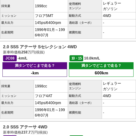
レギュラー
使用燃料
1998cc
排気量
エンジン
ガソリン
フロア5MT
4WD
ミッション
駆動方式
145ps/6400rpm
-
最大出力
過給器（ターボ）
1996年01月～199
-
生産期間
燃費性能
6年07月
2.0 SSS アテーサ Sセレクション 4WD
新車時価格
258
万円(税抜)
JC08
-km/L
10・15
10.0km/L
満タンでどこまで走る？
満タンでどこまで走る？
-km
600km
レギュラー
使用燃料
1998cc
排気量
エンジン
ガソリン
フロア4AT
4WD
ミッション
駆動方式
145ps/6400rpm
-
最大出力
過給器（ターボ）
1996年01月～199
-
生産期間
燃費性能
6年07月
2.0 SSS アテーサ 4WD
新車時価格
237.7
万円(税抜)