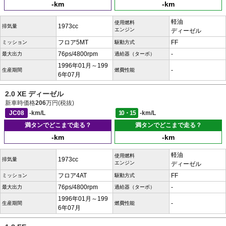
-km
-km
軽油
使用燃料
1973cc
排気量
エンジン
ディーゼル
フロア5MT
FF
ミッション
駆動方式
76ps/4800rpm
-
最大出力
過給器（ターボ）
1996年01月～199
-
生産期間
燃費性能
6年07月
2.0 XE ディーゼル
新車時価格
206
万円(税抜)
JC08
-km/L
10・15
-km/L
満タンでどこまで走る？
満タンでどこまで走る？
-km
-km
軽油
使用燃料
1973cc
排気量
エンジン
ディーゼル
フロア4AT
FF
ミッション
駆動方式
76ps/4800rpm
-
最大出力
過給器（ターボ）
1996年01月～199
-
生産期間
燃費性能
6年07月