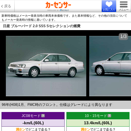
戻る
お気に入り
メニュー
新車時価格はメーカー発表当時の車両本体価格です。また基本情報など、その他の項目について
もメーカー発表時の情報に基いています。
日産 ブルーバード 2.0 SSS Sセレクションの燃費
1/3
96年(H08)1月、FMC時のフロント。仕様はグレードにより異なります
JC08モード
10・15モード
-km/L(60L)
13.4km/L(60L)
満タン
でどこまで走る？
満タン
でどこまで走る？