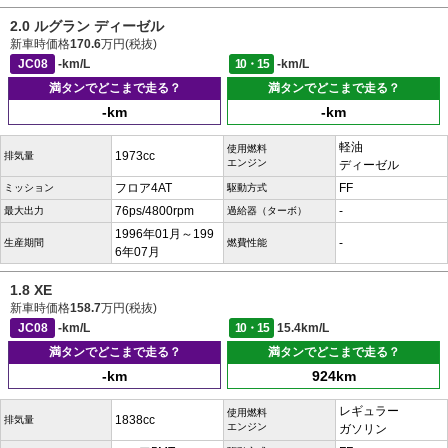
2.0 ルグラン ディーゼル
新車時価格
170.6
万円(税抜)
JC08
-km/L
10・15
-km/L
満タンでどこまで走る？
満タンでどこまで走る？
-km
-km
軽油
使用燃料
1973cc
排気量
エンジン
ディーゼル
フロア4AT
FF
ミッション
駆動方式
76ps/4800rpm
-
最大出力
過給器（ターボ）
1996年01月～199
-
生産期間
燃費性能
6年07月
1.8 XE
新車時価格
158.7
万円(税抜)
JC08
-km/L
10・15
15.4km/L
満タンでどこまで走る？
満タンでどこまで走る？
-km
924km
レギュラー
使用燃料
1838cc
排気量
エンジン
ガソリン