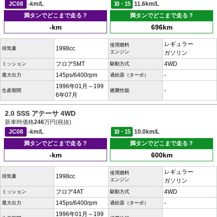
JC08
-km/L
10・15
11.6km/L
満タンでどこまで走る？
満タンでどこまで走る？
-km
696km
レギュラー
使用燃料
1998cc
排気量
エンジン
ガソリン
フロア5MT
4WD
ミッション
駆動方式
145ps/6400rpm
-
最大出力
過給器（ターボ）
1996年01月～199
-
生産期間
燃費性能
6年07月
2.0 SSS アテーサ 4WD
新車時価格
246
万円(税抜)
JC08
-km/L
10・15
10.0km/L
満タンでどこまで走る？
満タンでどこまで走る？
-km
600km
レギュラー
使用燃料
1998cc
排気量
エンジン
ガソリン
フロア4AT
4WD
ミッション
駆動方式
145ps/6400rpm
-
最大出力
過給器（ターボ）
1996年01月～199