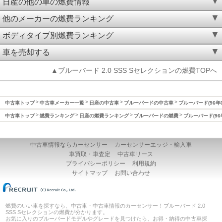
日産の他の車の燃費情報
他のメーカーの燃費ランキング
ボディタイプ別燃費ランキング
車を売却する
▲ブルーバード 2.0 SSS Sセレクションの燃費TOPへ
中古車トップ
中古車メーカー一覧
日産の中古車
ブルーバードの中古車
ブルーバード(96年
中古車トップ
燃費ランキング
日産の燃費ランキング
ブルーバードの燃費
ブルーバード(96
中古車情報ならカーセンサー
カーセンサーエッジ・輸入車
車買取・車査定
中古車リース
プライバシーポリシー
利用規約
サイトマップ
お問い合わせ
燃費のいい車を探すなら、中古車・中古車情報のカーセンサー！ブルーバード 2.0
SSS Sセレクションの燃費が分かります。
お気に入りのブルーバードモデルやグレードを見つけたら、お得・納得の中古車探