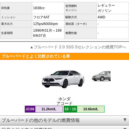
レギュラー
使用燃料
1838cc
排気量
エンジン
ガソリン
フロア4AT
4WD
ミッション
駆動方式
125ps/6000rpm
-
最大出力
過給器（ターボ）
1996年01月～199
-
生産期間
燃費性能
6年07月
▲ブルーバード 2.0 SSS Sセレクションの燃費TOPへ
ブルーバードとよく比較されている車
ホンダ
アコード
JC08
11.2km/L
10・15
10.6km/L
ブルーバードの他のモデルの燃費情報