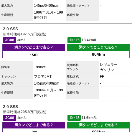
145ps/6400rpm
-
最大出力
過給器（ターボ）
1996年01月～199
-
生産期間
燃費性能
6年07月
2.0 SSS
新車時価格
197.5
万円(税抜)
JC08
-km/L
10・15
13.4km/L
満タンでどこまで走る？
満タンでどこまで走る？
-km
804km
レギュラー
使用燃料
1998cc
排気量
エンジン
ガソリン
フロア5MT
FF
ミッション
駆動方式
145ps/6400rpm
-
最大出力
過給器（ターボ）
1996年01月～199
-
生産期間
燃費性能
6年07月
2.0 SSS
新車時価格
205.8
万円(税抜)
JC08
-km/L
10・15
11.6km/L
満タンでどこまで走る？
満タンでどこまで走る？