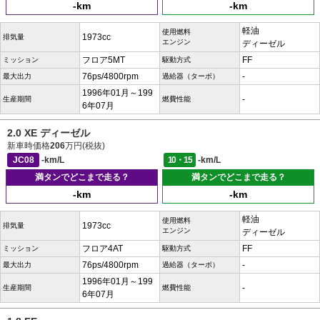
-km
-km
軽油
使用燃料
1973cc
排気量
エンジン
ディーゼル
フロア5MT
FF
ミッション
駆動方式
76ps/4800rpm
-
最大出力
過給器（ターボ）
1996年01月～199
-
生産期間
燃費性能
6年07月
2.0 XE ディーゼル
新車時価格
206
万円(税抜)
JC08
-km/L
10・15
-km/L
満タンでどこまで走る？
満タンでどこまで走る？
-km
-km
軽油
使用燃料
1973cc
排気量
エンジン
ディーゼル
フロア4AT
FF
ミッション
駆動方式
76ps/4800rpm
-
最大出力
過給器（ターボ）
1996年01月～199
-
生産期間
燃費性能
6年07月