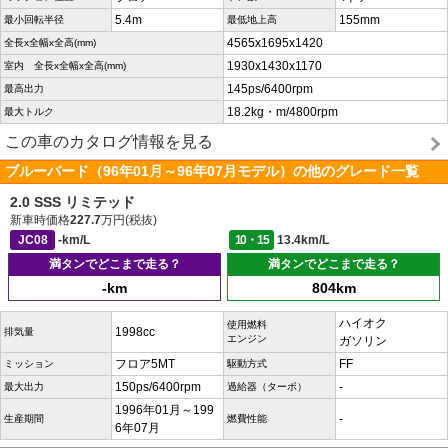
5.4m
155mm
最小回転半径
最低地上高
4565x1695x1420
全長x全幅x全高(mm)
1930x1430x1170
室内 全長x全幅x全高(mm)
145ps/6400rpm
最高出力
18.2kg・m/4800rpm
最大トルク
この車のカタログ情報を見る
ブルーバード（96年01月～96年07月モデル）の他のグレード一覧
2.0 SSS リミテッド
新車時価格
227.7
万円(税抜)
JC08
-km/L
10・15
13.4km/L
満タンでどこまで走る？
満タンでどこまで走る？
-km
804km
ハイオク
使用燃料
1998cc
排気量
エンジン
ガソリン
フロア5MT
FF
ミッション
駆動方式
150ps/6400rpm
-
最大出力
過給器（ターボ）
1996年01月～199
-
生産期間
燃費性能
6年07月