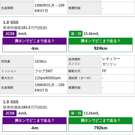
1996年01月～199
-
生産期間
燃費性能
6年07月
1.8 SSS
新車時価格
181.3
万円(税抜)
JC08
-km/L
10・15
15.4km/L
満タンでどこまで走る？
満タンでどこまで走る？
-km
924km
レギュラー
使用燃料
1838cc
排気量
エンジン
ガソリン
フロア5MT
FF
ミッション
駆動方式
125ps/6000rpm
-
最大出力
過給器（ターボ）
1996年01月～199
-
生産期間
燃費性能
6年07月
1.8 SSS
新車時価格
189.6
万円(税抜)
JC08
-km/L
10・15
13.2km/L
満タンでどこまで走る？
満タンでどこまで走る？
-km
792km