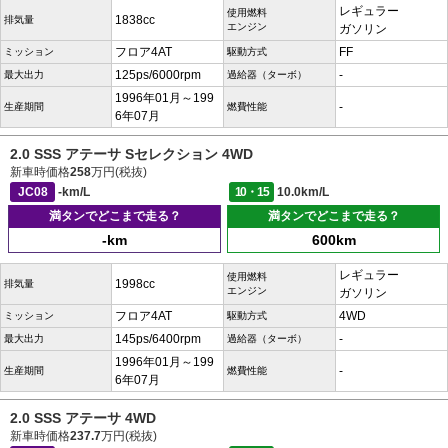
レギュラー
使用燃料
1838cc
排気量
エンジン
ガソリン
フロア4AT
FF
ミッション
駆動方式
125ps/6000rpm
-
最大出力
過給器（ターボ）
1996年01月～199
-
生産期間
燃費性能
6年07月
2.0 SSS アテーサ Sセレクション 4WD
新車時価格
258
万円(税抜)
JC08
-km/L
10・15
10.0km/L
満タンでどこまで走る？
満タンでどこまで走る？
-km
600km
レギュラー
使用燃料
1998cc
排気量
エンジン
ガソリン
フロア4AT
4WD
ミッション
駆動方式
145ps/6400rpm
-
最大出力
過給器（ターボ）
1996年01月～199
-
生産期間
燃費性能
6年07月
2.0 SSS アテーサ 4WD
新車時価格
237.7
万円(税抜)