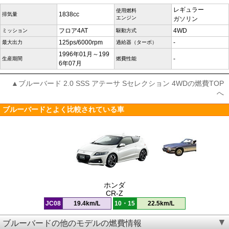
レギュラー
使用燃料
1838cc
排気量
エンジン
ガソリン
フロア4AT
4WD
ミッション
駆動方式
125ps/6000rpm
-
最大出力
過給器（ターボ）
1996年01月～199
-
生産期間
燃費性能
6年07月
▲ブルーバード 2.0 SSS アテーサ Sセレクション 4WDの燃費TOP
へ
ブルーバードとよく比較されている車
ホンダ
CR-Z
JC08
19.4km/L
10・15
22.5km/L
ブルーバードの他のモデルの燃費情報