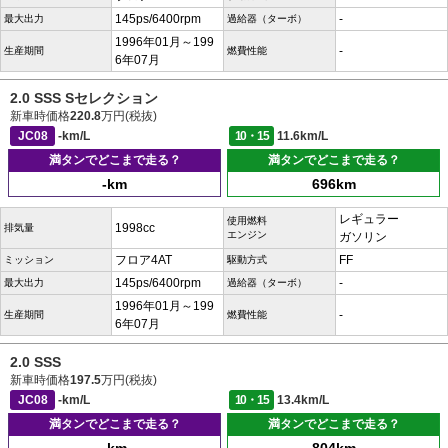
145ps/6400rpm
-
最大出力
過給器（ターボ）
1996年01月～199
-
生産期間
燃費性能
6年07月
2.0 SSS Sセレクション
新車時価格
220.8
万円(税抜)
JC08
-km/L
10・15
11.6km/L
満タンでどこまで走る？
満タンでどこまで走る？
-km
696km
レギュラー
使用燃料
1998cc
排気量
エンジン
ガソリン
フロア4AT
FF
ミッション
駆動方式
145ps/6400rpm
-
最大出力
過給器（ターボ）
1996年01月～199
-
生産期間
燃費性能
6年07月
2.0 SSS
新車時価格
197.5
万円(税抜)
JC08
-km/L
10・15
13.4km/L
満タンでどこまで走る？
満タンでどこまで走る？