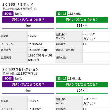
2.0 SSS リミテッド
新車時価格
236
万円(税抜)
JC08
-km/L
10・15
11.6km/L
満タンでどこまで走る？
満タンでどこまで走る？
-km
696km
ハイオク
使用燃料
1998cc
排気量
エンジン
ガソリン
フロア4AT
FF
ミッション
駆動方式
150ps/6400rpm
-
最大出力
過給器（ターボ）
1996年01月～199
-
生産期間
燃費性能
6年07月
2.0 SSS Sセレクション
新車時価格
212.5
万円(税抜)
JC08
-km/L
10・15
13.4km/L
満タンでどこまで走る？
満タンでどこまで走る？
-km
804km
レギュラー
使用燃料
1998cc
排気量
エンジン
ガソリン
フロア5MT
FF
ミッション
駆動方式