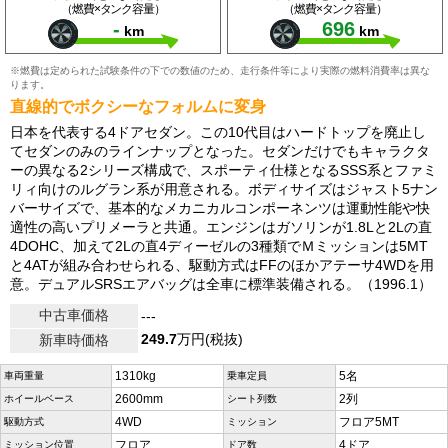
（燃費×タンク容量）
（燃費×タンク容量）
-
696
km
km
※燃費は定められた試験条件の下での数値のため、走行条件等により実際の燃料消費率は異な
ります。
直線的でボクシーなフォルムに変身
日本を代表する4ドアセダン。この10代目はハードトップを廃止し
てセダンのみのラインナップとなった。セダンだけでもキャラクタ
ーの異なる2シリーズ構成で、スポーティ仕様となるSSS系とファミ
リィ向けのルグラン系が用意される。ボディサイズはジャスト5ナン
バーサイズで、基本的なメカニカルコンポーネンツは運動性能や快
適性の高いプリメーラと共通。エンジンはガソリンが1.8Lと2Lの直
4DOHC、加えて2Lの直4ディーゼルの3種類でＭミッションは5MT
と4ATが組み合わせられる、駆動方式はFFのほかアテーサ4WDを用
意。デュアルSRSエアバッグは全車に標準装備される。（1996.1）
中古車価格
---
249.7
万円(税抜)
新車時価格
1310kg
5名
車両重量
乗車定員
2600mm
2列
ホイールベース
シート列数
4WD
フロア5MT
駆動方式
ミッション
フロア
4ドア
ミッション位置
ドア数