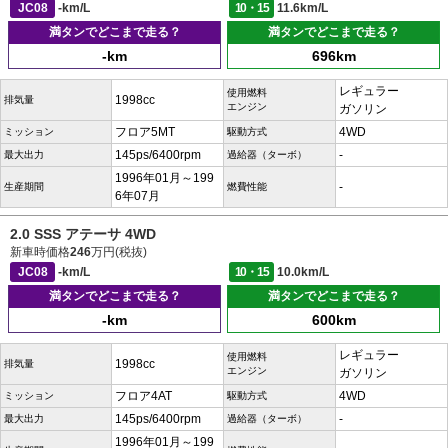
JC08
-km/L
10・15
11.6km/L
満タンでどこまで走る？
満タンでどこまで走る？
-km
696km
レギュラー
使用燃料
1998cc
排気量
エンジン
ガソリン
フロア5MT
4WD
ミッション
駆動方式
145ps/6400rpm
-
最大出力
過給器（ターボ）
1996年01月～199
-
生産期間
燃費性能
6年07月
2.0 SSS アテーサ 4WD
新車時価格
246
万円(税抜)
JC08
-km/L
10・15
10.0km/L
満タンでどこまで走る？
満タンでどこまで走る？
-km
600km
レギュラー
使用燃料
1998cc
排気量
エンジン
ガソリン
フロア4AT
4WD
ミッション
駆動方式
145ps/6400rpm
-
最大出力
過給器（ターボ）
1996年01月～199