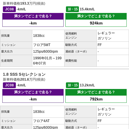
新車時価格
193.3
万円(税抜)
JC08
-km/L
10・15
15.4km/L
満タンでどこまで走る？
満タンでどこまで走る？
-km
924km
レギュラー
使用燃料
1838cc
排気量
エンジン
ガソリン
フロア5MT
FF
ミッション
駆動方式
125ps/6000rpm
-
最大出力
過給器（ターボ）
1996年01月～199
-
生産期間
燃費性能
6年07月
1.8 SSS Sセレクション
新車時価格
201.6
万円(税抜)
JC08
-km/L
10・15
13.2km/L
満タンでどこまで走る？
満タンでどこまで走る？
-km
792km
レギュラー
使用燃料
1838cc
排気量
エンジン
ガソリン
フロア4AT
FF
ミッション
駆動方式
125ps/6000rpm
-
最大出力
過給器（ターボ）