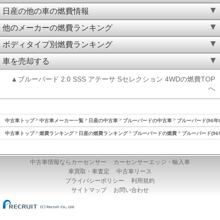
日産の他の車の燃費情報
他のメーカーの燃費ランキング
ボディタイプ別燃費ランキング
車を売却する
▲ブルーバード 2.0 SSS アテーサ Sセレクション 4WDの燃費TOP
へ
中古車トップ
中古車メーカー一覧
日産の中古車
ブルーバードの中古車
ブルーバード(96年
中古車トップ
燃費ランキング
日産の燃費ランキング
ブルーバードの燃費
ブルーバード(96
中古車情報ならカーセンサー
カーセンサーエッジ・輸入車
車買取・車査定
中古車リース
プライバシーポリシー
利用規約
サイトマップ
お問い合わせ