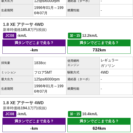
125ps/6000rpm
-
最大出力
過給器（ターボ）
1996年01月～199
-
生産期間
燃費性能
6年07月
1.8 XE アテーサ 4WD
新車時価格
185.8
万円(税抜)
JC08
-km/L
10・15
12.2km/L
満タンでどこまで走る？
満タンでどこまで走る？
-km
732km
レギュラー
使用燃料
1838cc
排気量
エンジン
ガソリン
フロア5MT
4WD
ミッション
駆動方式
125ps/6000rpm
-
最大出力
過給器（ターボ）
1996年01月～199
-
生産期間
燃費性能
6年07月
1.8 XE アテーサ 4WD
新車時価格
194.1
万円(税抜)
JC08
-km/L
10・15
10.4km/L
満タンでどこまで走る？
満タンでどこまで走る？
-km
624km