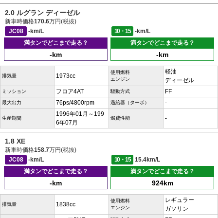
2.0 ルグラン ディーゼル
新車時価格
170.6
万円(税抜)
JC08
-km/L
10・15
-km/L
満タンでどこまで走る？
満タンでどこまで走る？
-km
-km
軽油
使用燃料
1973cc
排気量
エンジン
ディーゼル
フロア4AT
FF
ミッション
駆動方式
76ps/4800rpm
-
最大出力
過給器（ターボ）
1996年01月～199
-
生産期間
燃費性能
6年07月
1.8 XE
新車時価格
158.7
万円(税抜)
JC08
-km/L
10・15
15.4km/L
満タンでどこまで走る？
満タンでどこまで走る？
-km
924km
レギュラー
使用燃料
1838cc
排気量
エンジン
ガソリン