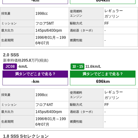
-km
804km
レギュラー
使用燃料
1998cc
排気量
エンジン
ガソリン
フロア5MT
FF
ミッション
駆動方式
145ps/6400rpm
-
最大出力
過給器（ターボ）
1996年01月～199
-
生産期間
燃費性能
6年07月
2.0 SSS
新車時価格
205.8
万円(税抜)
JC08
-km/L
10・15
11.6km/L
満タンでどこまで走る？
満タンでどこまで走る？
-km
696km
レギュラー
使用燃料
1998cc
排気量
エンジン
ガソリン
フロア4AT
FF
ミッション
駆動方式
145ps/6400rpm
-
最大出力
過給器（ターボ）
1996年01月～199
-
生産期間
燃費性能
6年07月
1.8 SSS Sセレクション