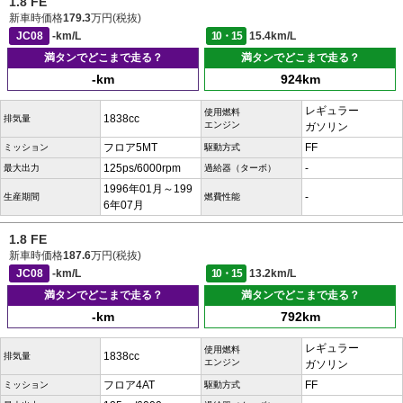
1.8 FE
新車時価格
179.3
万円(税抜)
JC08
-km/L
10・15
15.4km/L
満タンでどこまで走る？
満タンでどこまで走る？
-km
924km
レギュラー
使用燃料
1838cc
排気量
エンジン
ガソリン
フロア5MT
FF
ミッション
駆動方式
125ps/6000rpm
-
最大出力
過給器（ターボ）
1996年01月～199
-
生産期間
燃費性能
6年07月
1.8 FE
新車時価格
187.6
万円(税抜)
JC08
-km/L
10・15
13.2km/L
満タンでどこまで走る？
満タンでどこまで走る？
-km
792km
レギュラー
使用燃料
1838cc
排気量
エンジン
ガソリン
フロア4AT
FF
ミッション
駆動方式