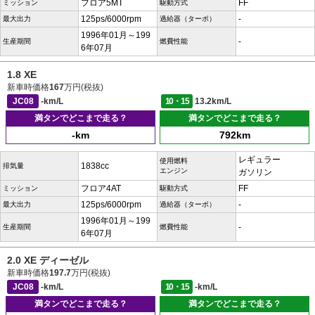
フロア5MT
FF
ミッション
駆動方式
125ps/6000rpm
-
最大出力
過給器（ターボ）
1996年01月～199
-
生産期間
燃費性能
6年07月
1.8 XE
新車時価格
167
万円(税抜)
JC08
-km/L
10・15
13.2km/L
満タンでどこまで走る？
満タンでどこまで走る？
-km
792km
レギュラー
使用燃料
1838cc
排気量
エンジン
ガソリン
フロア4AT
FF
ミッション
駆動方式
125ps/6000rpm
-
最大出力
過給器（ターボ）
1996年01月～199
-
生産期間
燃費性能
6年07月
2.0 XE ディーゼル
新車時価格
197.7
万円(税抜)
JC08
-km/L
10・15
-km/L
満タンでどこまで走る？
満タンでどこまで走る？