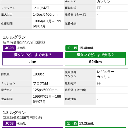
エンジン
ガソリン
フロア4AT
FF
ミッション
駆動方式
145ps/6400rpm
-
最大出力
過給器（ターボ）
1996年01月～199
-
生産期間
燃費性能
6年07月
1.8 ルグラン
新車時価格
177.7
万円(税抜)
JC08
-km/L
10・15
15.4km/L
満タンでどこまで走る？
満タンでどこまで走る？
-km
924km
レギュラー
使用燃料
1838cc
排気量
エンジン
ガソリン
フロア5MT
FF
ミッション
駆動方式
125ps/6000rpm
-
最大出力
過給器（ターボ）
1996年01月～199
-
生産期間
燃費性能
6年07月
1.8 ルグラン
新車時価格
186
万円(税抜)
JC08
-km/L
10・15
13.2km/L