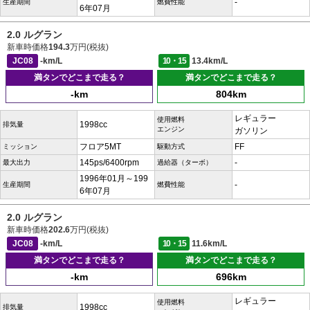
-
生産期間
燃費性能
6年07月
2.0 ルグラン
新車時価格
194.3
万円(税抜)
JC08
-km/L
10・15
13.4km/L
満タンでどこまで走る？
満タンでどこまで走る？
-km
804km
レギュラー
使用燃料
1998cc
排気量
エンジン
ガソリン
フロア5MT
FF
ミッション
駆動方式
145ps/6400rpm
-
最大出力
過給器（ターボ）
1996年01月～199
-
生産期間
燃費性能
6年07月
2.0 ルグラン
新車時価格
202.6
万円(税抜)
JC08
-km/L
10・15
11.6km/L
満タンでどこまで走る？
満タンでどこまで走る？
-km
696km
レギュラー
使用燃料
1998cc
排気量