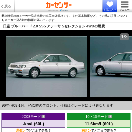
戻る
お気に入り
メニュー
新車時価格はメーカー発表当時の車両本体価格です。また基本情報など、その他の項目について
もメーカー発表時の情報に基いています。
日産 ブルーバード 2.0 SSS アテーサ Sセレクション 4WDの燃費
1/3
96年(H08)1月、FMC時のフロント。仕様はグレードにより異なります
JC08モード
10・15モード
-km/L(60L)
11.6km/L(60L)
満タン
でどこまで走る？
満タン
でどこまで走る？