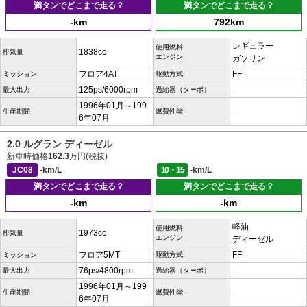
満タンでどこまで走る？
満タンでどこまで走る？
-km
792km
レギュラー
使用燃料
1838cc
排気量
エンジン
ガソリン
フロア4AT
FF
ミッション
駆動方式
125ps/6000rpm
-
最大出力
過給器（ターボ）
1996年01月～199
-
生産期間
燃費性能
6年07月
2.0 ルグラン ディーゼル
新車時価格
162.3
万円(税抜)
JC08
-km/L
10・15
-km/L
満タンでどこまで走る？
満タンでどこまで走る？
-km
-km
軽油
使用燃料
1973cc
排気量
エンジン
ディーゼル
フロア5MT
FF
ミッション
駆動方式
76ps/4800rpm
-
最大出力
過給器（ターボ）
1996年01月～199
-
生産期間
燃費性能
6年07月