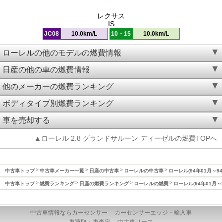
レクサス
IS
JC08
10.0km/L
10・15
10.0km/L
ローレルの他のモデルの燃費情報
日産の他の車の燃費情報
他のメーカーの燃費ランキング
ボディタイプ別燃費ランキング
車を売却する
▲ローレル 2.8 グランドサルーン ディーゼルの燃費TOPへ
中古車トップ
中古車メーカー一覧
日産の中古車
ローレルの中古車
ローレル(94年01月～9
中古車トップ
燃費ランキング
日産の燃費ランキング
ローレルの燃費
ローレル(94年01月～
中古車情報ならカーセンサー
カーセンサーエッジ・輸入車
車買取・車査定
中古車リース