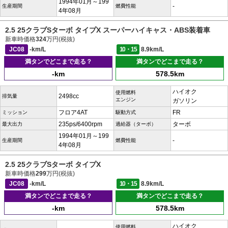
1994年01月～199
-
生産期間
燃費性能
4年08月
2.5 25クラブSターボ タイプX スーパーハイキャス・ABS装着車
新車時価格
324
万円(税抜)
JC08
-km/L
10・15
8.9km/L
満タンでどこまで走る？
満タンでどこまで走る？
-km
578.5km
ハイオク
使用燃料
2498cc
排気量
エンジン
ガソリン
フロア4AT
FR
ミッション
駆動方式
235ps/6400rpm
ターボ
最大出力
過給器（ターボ）
1994年01月～199
-
生産期間
燃費性能
4年08月
2.5 25クラブSターボ タイプX
新車時価格
299
万円(税抜)
JC08
-km/L
10・15
8.9km/L
満タンでどこまで走る？
満タンでどこまで走る？
-km
578.5km
ハイオク
使用燃料