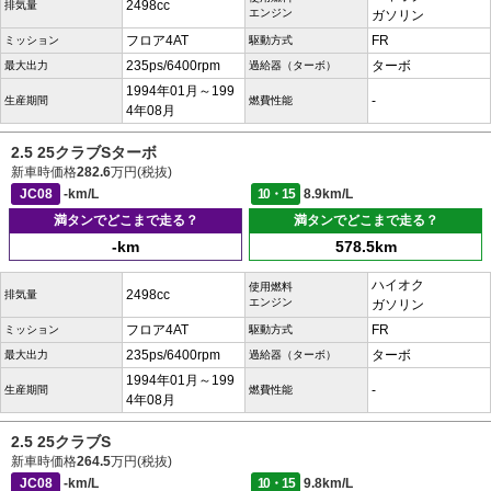
2498cc
排気量
エンジン
ガソリン
フロア4AT
FR
ミッション
駆動方式
235ps/6400rpm
ターボ
最大出力
過給器（ターボ）
1994年01月～199
-
生産期間
燃費性能
4年08月
2.5 25クラブSターボ
新車時価格
282.6
万円(税抜)
JC08
-km/L
10・15
8.9km/L
満タンでどこまで走る？
満タンでどこまで走る？
-km
578.5km
ハイオク
使用燃料
2498cc
排気量
エンジン
ガソリン
フロア4AT
FR
ミッション
駆動方式
235ps/6400rpm
ターボ
最大出力
過給器（ターボ）
1994年01月～199
-
生産期間
燃費性能
4年08月
2.5 25クラブS
新車時価格
264.5
万円(税抜)
JC08
-km/L
10・15
9.8km/L