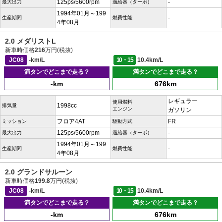
125ps/5600rpm
-
最大出力
過給器（ターボ）
1994年01月～199
-
生産期間
燃費性能
4年08月
2.0 メダリストL
新車時価格
216
万円(税抜)
JC08
-km/L
10・15
10.4km/L
満タンでどこまで走る？
満タンでどこまで走る？
-km
676km
レギュラー
使用燃料
1998cc
排気量
エンジン
ガソリン
フロア4AT
FR
ミッション
駆動方式
125ps/5600rpm
-
最大出力
過給器（ターボ）
1994年01月～199
-
生産期間
燃費性能
4年08月
2.0 グランドサルーン
新車時価格
199.8
万円(税抜)
JC08
-km/L
10・15
10.4km/L
満タンでどこまで走る？
満タンでどこまで走る？
-km
676km