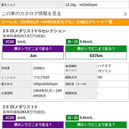
18.2kg・m/2400rpm
最大トルク
この車のカタログ情報を見る
ローレル（94年01月～94年08月モデル）の他のグレード一覧
2.5 25メダリストV Gセレクション
新車時価格
317.4
万円(税抜)
JC08
-km/L
10・15
9.8km/L
満タンでどこまで走る？
満タンでどこまで走る？
-km
637km
ハイオク
使用燃料
2498cc
排気量
エンジン
ガソリン
フロア5AT
FR
ミッション
駆動方式
190ps/6400rpm
-
最大出力
過給器（ターボ）
1994年01月～199
-
生産期間
燃費性能
4年08月
2.5 25メダリストV
新車時価格
293.9
万円(税抜)
JC08
-km/L
10・15
9.8km/L
満タンでどこまで走る？
満タンでどこまで走る？