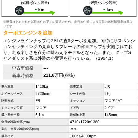
（燃費×タンク容量）
（燃費×タンク容量）
-
-
km
km
※燃費は定められた試験条件の下での数値のため、走行条件等により実際の燃料消費率は異な
ります。
ターボエンジンを追加
エンジンラインナップに2.5Lの直6ターボを追加。同時にサスペンシ
ョンセッティングの見直し＆ブレーキの容量アップが実施されてお
り、走る楽しさを存分に味わえるモデルとなった。また、クラブS
とメダリスト系は外装の小変更を行っている。（1994.1）
中古車価格
---
211.8
万円(税抜)
新車時価格
1410kg
5名
車両重量
乗車定員
2720mm
2列
ホイールベース
シート列数
FR
フロア4AT
駆動方式
ミッション
フロア
4ドア
ミッション位置
ドア数
5.1m
145mm
最小回転半径
最低地上高
4710x1720x1380
全長x全幅x全高(mm)
-x-x-
室内 全長x全幅x全高(mm)
100ps/4800rpm
最高出力