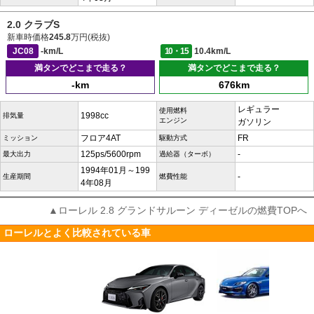
2.0 クラブS
新車時価格
245.8
万円(税抜)
JC08
-km/L
10・15
10.4km/L
満タンでどこまで走る？
満タンでどこまで走る？
-km
676km
レギュラー
使用燃料
1998cc
排気量
エンジン
ガソリン
フロア4AT
FR
ミッション
駆動方式
125ps/5600rpm
-
最大出力
過給器（ターボ）
1994年01月～199
-
生産期間
燃費性能
4年08月
▲ローレル 2.8 グランドサルーン ディーゼルの燃費TOPへ
ローレルとよく比較されている車