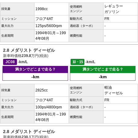
レギュラー
使用燃料
1998cc
排気量
エンジン
ガソリン
フロア4AT
FR
ミッション
駆動方式
125ps/5600rpm
-
最大出力
過給器（ターボ）
1994年01月～199
-
生産期間
燃費性能
4年08月
2.8 メダリスト ディーゼル
新車時価格
239.8
万円(税抜)
JC08
-km/L
10・15
-km/L
満タンでどこまで走る？
満タンでどこまで走る？
-km
-km
軽油
使用燃料
2825cc
排気量
エンジン
ディーゼル
フロア4AT
FR
ミッション
駆動方式
100ps/4800rpm
-
最大出力
過給器（ターボ）
1994年01月～199
-
生産期間
燃費性能
4年08月
2.8 メダリスト ディーゼル
新車時価格
230.1
万円(税抜)