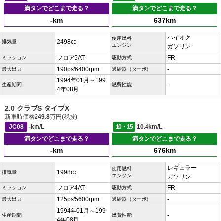
満タンでどこまで走る？
満タンでどこまで走る？
-km
637km
ハイオク
使用燃料
2498cc
排気量
エンジン
ガソリン
フロア5AT
FR
ミッション
駆動方式
190ps/6400rpm
-
最大出力
過給器（ターボ）
1994年01月～199
-
生産期間
燃費性能
4年08月
2.0 クラブS タイプX
新車時価格
249.8
万円(税抜)
JC08
-km/L
10・15
10.4km/L
満タンでどこまで走る？
満タンでどこまで走る？
-km
676km
レギュラー
使用燃料
1998cc
排気量
エンジン
ガソリン
フロア4AT
FR
ミッション
駆動方式
125ps/5600rpm
-
最大出力
過給器（ターボ）
1994年01月～199
-
生産期間
燃費性能
4年08月