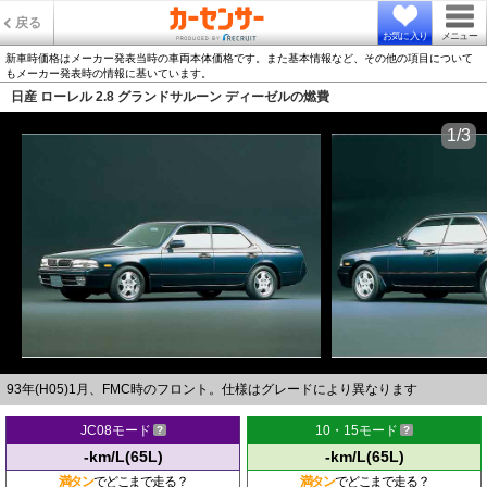
戻る
お気に入り
メニュー
新車時価格はメーカー発表当時の車両本体価格です。また基本情報など、その他の項目について
もメーカー発表時の情報に基いています。
日産 ローレル 2.8 グランドサルーン ディーゼルの燃費
1/3
93年(H05)1月、FMC時のフロント。仕様はグレードにより異なります
JC08モード
10・15モード
-km/L(65L)
-km/L(65L)
満タン
でどこまで走る？
満タン
でどこまで走る？