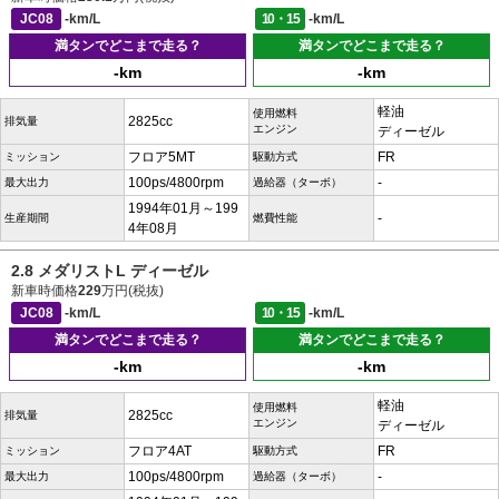
JC08
-km/L
10・15
-km/L
満タンでどこまで走る？
満タンでどこまで走る？
-km
-km
軽油
使用燃料
2825cc
排気量
エンジン
ディーゼル
フロア5MT
FR
ミッション
駆動方式
100ps/4800rpm
-
最大出力
過給器（ターボ）
1994年01月～199
-
生産期間
燃費性能
4年08月
2.8 メダリストL ディーゼル
新車時価格
229
万円(税抜)
JC08
-km/L
10・15
-km/L
満タンでどこまで走る？
満タンでどこまで走る？
-km
-km
軽油
使用燃料
2825cc
排気量
エンジン
ディーゼル
フロア4AT
FR
ミッション
駆動方式
100ps/4800rpm
-
最大出力
過給器（ターボ）