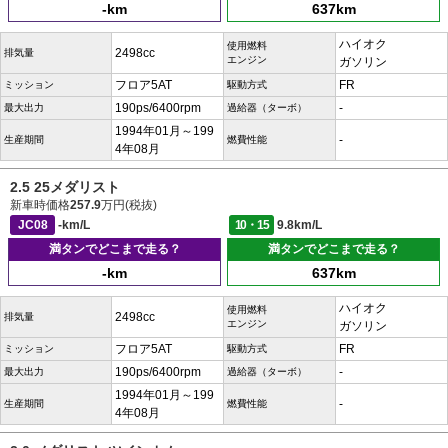
-km
637km
ハイオク
使用燃料
2498cc
排気量
エンジン
ガソリン
フロア5AT
FR
ミッション
駆動方式
190ps/6400rpm
-
最大出力
過給器（ターボ）
1994年01月～199
-
生産期間
燃費性能
4年08月
2.5 25メダリスト
新車時価格
257.9
万円(税抜)
JC08
-km/L
10・15
9.8km/L
満タンでどこまで走る？
満タンでどこまで走る？
-km
637km
ハイオク
使用燃料
2498cc
排気量
エンジン
ガソリン
フロア5AT
FR
ミッション
駆動方式
190ps/6400rpm
-
最大出力
過給器（ターボ）
1994年01月～199
-
生産期間
燃費性能
4年08月