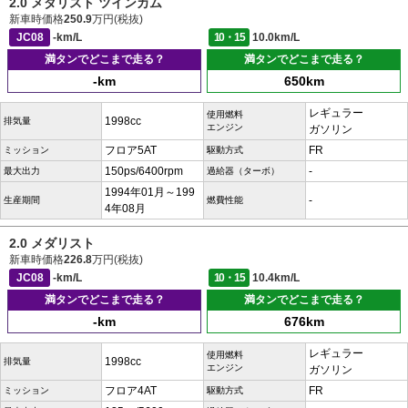
2.0 メダリスト ツインカム
新車時価格
250.9
万円(税抜)
JC08
-km/L
10・15
10.0km/L
満タンでどこまで走る？
満タンでどこまで走る？
-km
650km
レギュラー
使用燃料
1998cc
排気量
エンジン
ガソリン
フロア5AT
FR
ミッション
駆動方式
150ps/6400rpm
-
最大出力
過給器（ターボ）
1994年01月～199
-
生産期間
燃費性能
4年08月
2.0 メダリスト
新車時価格
226.8
万円(税抜)
JC08
-km/L
10・15
10.4km/L
満タンでどこまで走る？
満タンでどこまで走る？
-km
676km
レギュラー
使用燃料
1998cc
排気量
エンジン
ガソリン
フロア4AT
FR
ミッション
駆動方式